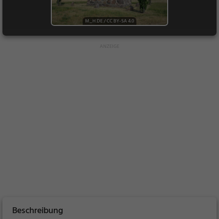
M_H.DE
/
CC BY-SA 4.0
Beschreibung