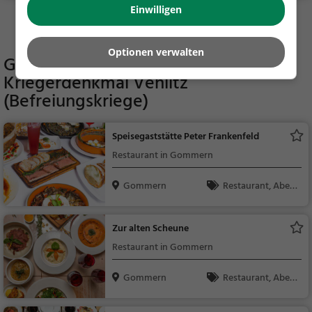
Einwilligen
Mehr Aktivitäten in Gommern finden
Optionen verwalten
Gaststätten in der Nähe von
Kriegerdenkmal Vehlitz
(Befreiungskriege)
Speisegaststätte Peter Frankenfeld
Restaurant in Gommern
Gommern
Restaurant, Aben
dessen, Mittagessen
Zur alten Scheune
Restaurant in Gommern
Gommern
Restaurant, Aben
dessen, Mittagessen