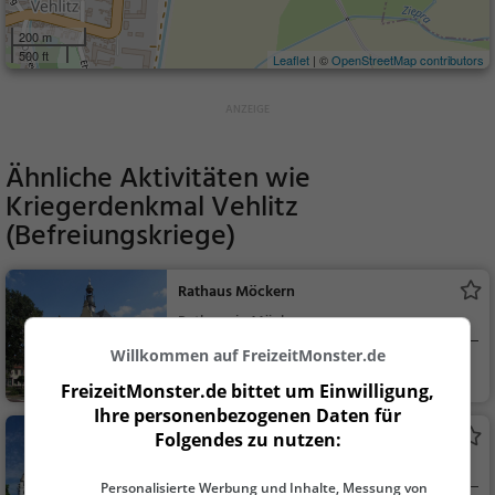
200 m
500 ft
Leaflet
| ©
OpenStreetMap contributors
Ähnliche Aktivitäten wie
Kriegerdenkmal Vehlitz
(Befreiungskriege)
Rathaus Möckern
Rathaus in Möckern
Willkommen auf FreizeitMonster.de
Möckern
Sehenswürdigkei
FreizeitMonster.de bittet um Einwilligung,
t
Ihre personenbezogenen Daten für
Schloss Leitzkau
Folgendes zu nutzen:
Adelssitz in Gommern
Personalisierte Werbung und Inhalte, Messung von