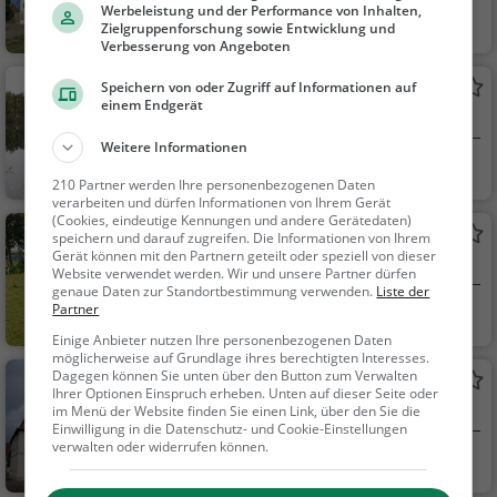
Werbeleistung und der Performance von Inhalten,
Gommern
Familie & Kinder,
Zielgruppenforschung sowie Entwicklung und
Sehenswürdigkeit
Verbesserung von Angeboten
Grüner Waldsee
Speichern von oder Zugriff auf Informationen auf
einem Endgerät
See in Schönebeck (Elbe)
Weitere Informationen
Schönebeck (Elbe)
Familie & Kinder,
210 Partner werden Ihre personenbezogenen Daten
Natur, See
verarbeiten und dürfen Informationen von Ihrem Gerät
(Cookies, eindeutige Kennungen und andere Gerätedaten)
FuMinGo - Minigolf mit dem Fuß, der
speichern und darauf zugreifen. Die Informationen von Ihrem
Gerät können mit den Partnern geteilt oder speziell von dieser
Hand oder dem Schläger
FUMINGO – DAS ERLEBNIS FÜR ALLE!
Website verwendet werden. Wir und unsere Partner dürfen
genaue Daten zur Standortbestimmung verwenden.
Liste der
Partner
Gommern
Sport
Einige Anbieter nutzen Ihre personenbezogenen Daten
möglicherweise auf Grundlage ihres berechtigten Interesses.
Dagegen können Sie unten über den Button zum Verwalten
Rathaus Loburg
Ihrer Optionen Einspruch erheben. Unten auf dieser Seite oder
Rathaus in Gommern
im Menü der Website finden Sie einen Link, über den Sie die
Einwilligung in die Datenschutz- und Cookie-Einstellungen
verwalten oder widerrufen können.
Gommern
Sehenswürdigkei
t