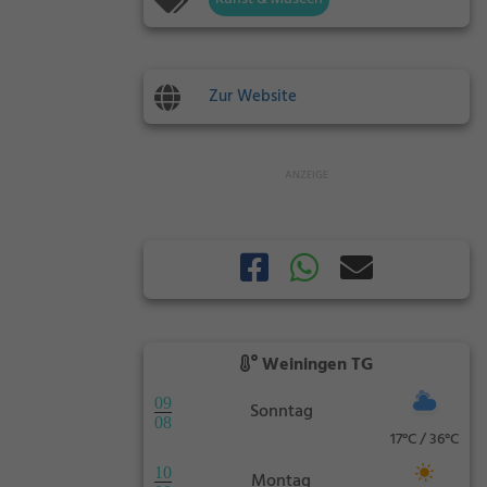
Zur Website
Weiningen TG
09
Sonntag
08
17°C / 36°C
10
Montag