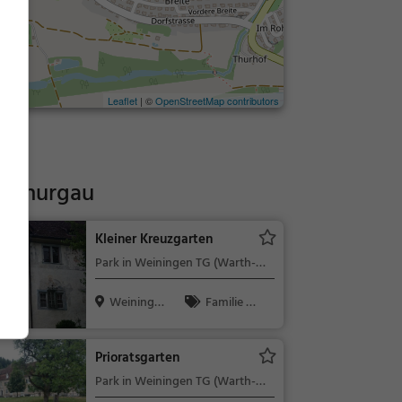
Leaflet
| ©
OpenStreetMap contributors
 Thurgau
Kleiner Kreuzgarten
Park in Weiningen TG (Warth-
Weiningen)
Weininge
Familie &
n TG, Schwe
Kinder, Natu
i...
r
Prioratsgarten
Park in Weiningen TG (Warth-