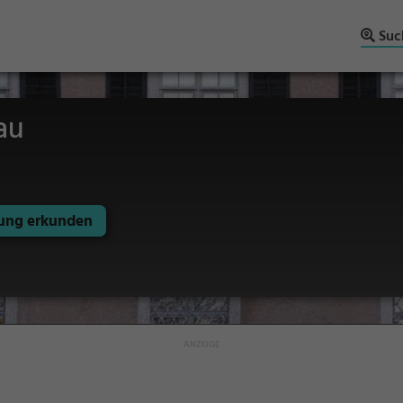
Suc
au
ng erkunden