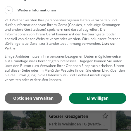
Weitere Informationen
210 Partner werden Ihre personenbezogenen Daten verarbeiten und
dürfen Informationen von Ihrem Gerät (Cookies, eindeutige Kennungen
300 m
und andere Gerätedaten) speichern und darauf zugreifen. Die
1000 ft
Informationen von Ihrem Gerät können mit den Partnern geteilt oder
speziell von dieser Website verwendet werden. Wir und unsere Partner
dürfen genaue Daten zur Standortbestimmung verwenden.
Liste der
Partner
Einige Anbieter nutzen Ihre personenbezogenen Daten möglicherweise
Ähnliche Aktivitäten wie
Kunstmuseum
auf Grundlage ihres berechtigten Interesses. Dagegen können Sie unten
über den Button zum Verwalten Ihrer Optionen Einspruch erheben. Unten
auf dieser Seite oder im Menü der Website finden Sie einen Link, über den
Sie die Einwilligung in die Datenschutz- und Cookie-Einstellungen
Kloster Weiningen TG
verwalten oder widerrufen können.
Kloster in Weiningen TG
Optionen verwalten
Einwilligen
Weininge
Familie &
n TG, Schwe
Kinder, Sehe
i...
nswürdigkeit
Grosser Kreuzgarten
Park in Weiningen TG (Warth-