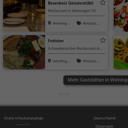
Besenbeiz Geisslerstübli
en
Restaurant in Weiningen TG
Weininge
Restaura
n TG, Schwe
nt, Abendess
i...
en, Mittagess
Frohsinn
en
Schweizerisches Restaurant in
Uesslingen
Uesslinge
Restaura
n, Schweiz
nt, Schweizer
isch, Regiona
Mehr Gaststätten in Weining
lküche, Mitta
gessen, Aben
dessen
Gratis Urlaubskataloge
Deutschland
Österreich