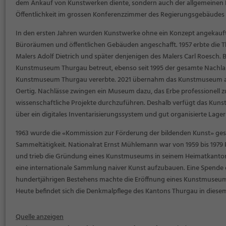
dem Ankauf von Kunstwerken diente, sondern auch der allgemeinen K
Öffentlichkeit im grossen Konferenzzimmer des Regierungsgebäudes aus
In den ersten Jahren wurden Kunstwerke ohne ein Konzept angekauft
Büroräumen und öffentlichen Gebäuden angeschafft. 1957 erbte die T
Malers Adolf Dietrich und später denjenigen des Malers Carl Roesch
Kunstmuseum Thurgau betreut, ebenso seit 1995 der gesamte Nachlass
Kunstmuseum Thurgau vererbte. 2021 übernahm das Kunstmuseum aus
Oertig. Nachlässe zwingen ein Museum dazu, das Erbe professionell z
wissenschaftliche Projekte durchzuführen. Deshalb verfügt das Kuns
über ein digitales Inventarisierungssystem und gut organisierte Lage
1963 wurde die «Kommission zur Förderung der bildenden Kunst» ges
Sammeltätigkeit. Nationalrat Ernst Mühlemann war von 1959 bis 1979 
und trieb die Gründung eines Kunstmuseums in seinem Heimatkanton v
eine internationale Sammlung naiver Kunst aufzubauen. Eine Spende d
hundertjährigen Bestehens machte die Eröffnung eines Kunstmuseums 
Heute befindet sich die Denkmalpflege des Kantons Thurgau in diese
Quelle anzeigen