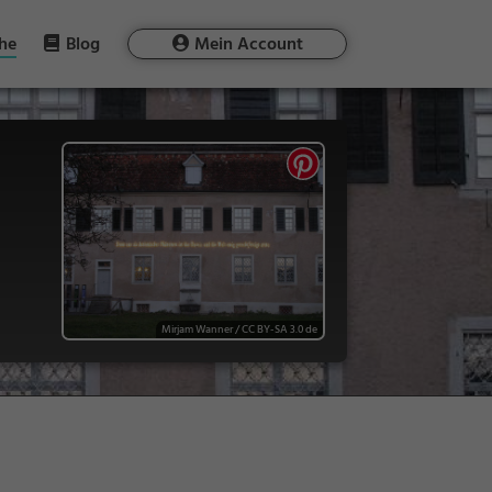
he
Blog
Mein Account
Mirjam Wanner
/
CC BY-SA 3.0 de