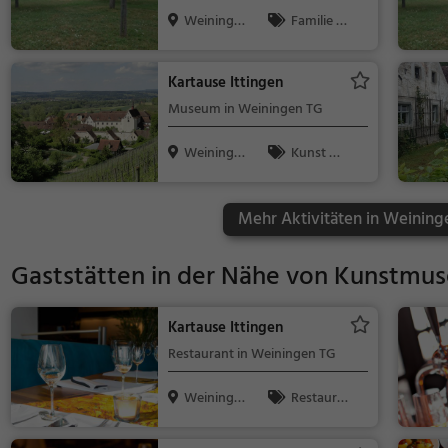
Weiningen)
Weininge
Familie &
n TG, Schwe
Kinder, Natur
i...
Kartause Ittingen
Museum in Weiningen TG
Weininge
Kunst &
n TG, Schwe
Museen
i...
Mehr Aktivitäten in Weining
Gaststätten in der Nähe von
Kunstmus
Kartause Ittingen
Restaurant in Weiningen TG
Weininge
Restaura
n TG, Schwe
nt, Abendess
i...
en, Mittagess