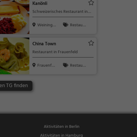
Kanönli
Schweizerisches Restaurant in
Weiningen TG
Weininge
Restaura
n TG, Schwe
nt, Schweize
i...
risch, Region
China Town
alküche, Mitt
Restaurant in Frauenfeld
agessen, Abe
ndessen
Frauenfel
Restaura
d, Schweiz
nt, Abendess
en, Mittages
en TG finden
sen, Chinesis
ch, Asiatisch,
Vegetarisch
Aktivitäten in Berlin
Aktivitäten in Hamburg