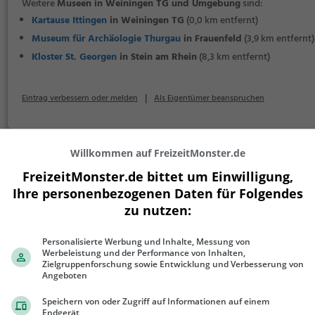
Weitere
Museen in Weiningen TG und Umgebung
sind:
Kartause Ittingen
in Weiningen TG
(0,0 km entfernt)
Museum für Archäologie Thurgau
in Frauenfeld
(3,9 km entfernt)
Kloster St. Georgen
in Stein am Rhein
(8,3 km entfernt)
|
Eintrag verbessern oder melden
Als Eigentümer beanspruchen
Willkommen auf FreizeitMonster.de
FreizeitMonster.de bittet um Einwilligung,
Ihre personenbezogenen Daten für Folgendes
+
zu nutzen:
−
Personalisierte Werbung und Inhalte, Messung von
Werbeleistung und der Performance von Inhalten,
Zielgruppenforschung sowie Entwicklung und Verbesserung von
Angeboten
Speichern von oder Zugriff auf Informationen auf einem
Endgerät