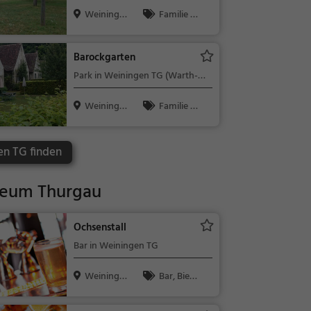
Weiningen)
Weininge
Familie &
n TG, Schwe
Kinder, Natu
i...
r
Barockgarten
Park in Weiningen TG (Warth-
Weiningen)
Weininge
Familie &
n TG, Schwe
Kinder, Natu
i...
r
en TG finden
eum Thurgau
Ochsenstall
Bar in Weiningen TG
Weininge
Bar, Bier,
n TG, Schwe
Wein, Snacks
i...
/ Getränke