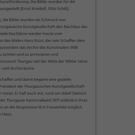
unstförderung. Die Bilder wurden für die
gestellt (Ernst Kreidolf, Otto Schilt).
, die Bilder wurden als Schmuck von
hurgauische Kunstgesellschaft den Nachlass des
. Beide Nachlässe werden heute vom
 des Malers Hans Krüsi, der sein Schaffen dem
serdem das Archiv des Kunstmalers Willi
u sichten und zu archivieren und
tmuseum Thurgau seit der Mitte der 1990er Jahre
r- und Archivräume.
chaffen und damit begann eine gezielte
Präsident der Thurgauischen Kunstgesellschaft
oran. Er half auch mit, rund um Adolf Dietrich
er Thurgauer Kantonalbank 1971 anlässlich ihres
an der Ringstrasse 16 in Frauenfeld möglich.
m Haus.