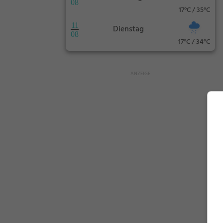
08
17°C / 35°C
11
Dienstag
08
17°C / 34°C