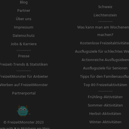
Blog
Schweiz
Partner
Liechtenstein
Über uns
Impressum
Was kann man am Wochene
machen?
Datenschutz
Kostenlose Freizeitaktivitäte
Jobs & Karriere
Ausflugsziele für schlechtes We
Presse
Actionreiche Ausflugsidee
Freizeit-Trends & Statistiken
Ausflugsziele für Senioren
FreizeitMonster für Anbieter
Tipps für den Familienausflu
Werben auf FreizeitMonster
Top 80 Freizeitaktivitäten
Partnerportal
Frühling-Aktivitäten
Sommer-Aktivitäten
Herbst-Aktivitäten
Winter-Aktivitäten
© FreizeitMonster 2023
ade with ♥ in Mühlheim am Main.