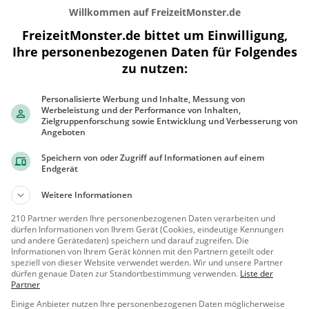
Willkommen auf FreizeitMonster.de
FreizeitMonster.de bittet um Einwilligung,
Ihre personenbezogenen Daten für Folgendes
zu nutzen:
300 m
Personalisierte Werbung und Inhalte, Messung von
1000 ft
Werbeleistung und der Performance von Inhalten,
Zielgruppenforschung sowie Entwicklung und Verbesserung von
Angeboten
Speichern von oder Zugriff auf Informationen auf einem
Endgerät
Ähnliche Aktivitäten wie
Lernbauernho
Weitere Informationen
Taunus Therme Bad
210 Partner werden Ihre personenbezogenen Daten verarbeiten und
dürfen Informationen von Ihrem Gerät (Cookies, eindeutige Kennungen
Homburg
Erlebnisbad in Bad Homburg vor
und andere Gerätedaten) speichern und darauf zugreifen. Die
der Höhe
Informationen von Ihrem Gerät können mit den Partnern geteilt oder
speziell von dieser Website verwendet werden. Wir und unsere Partner
Bad Homb
Familie &
dürfen genaue Daten zur Standortbestimmung verwenden.
Liste der
urg vor der ...
Kinder, Sport
Partner
Einige Anbieter nutzen Ihre personenbezogenen Daten möglicherweise
Kaiser-Wilhelms-Bad