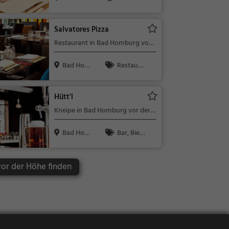
urg vor der ...
nt, Abendess
en, Mittages
Salvatores Pizza
sen
Restaurant in Bad Homburg vor
der Höhe
Bad Homb
Restaura
urg vor der ...
nt, Abendess
en, Mittages
Hütt'l
sen
Kneipe in Bad Homburg vor der
Höhe
Bad Homb
Bar, Bier,
urg vor der ...
Wein, Snacks
/ Getränke
or der Höhe finden