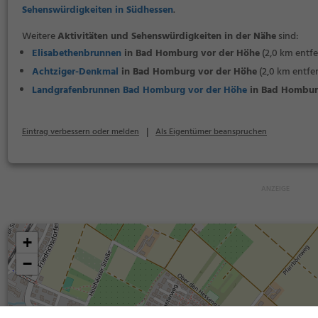
Sehenswürdigkeiten in Südhessen
.
Weitere
Aktivitäten und Sehenswürdigkeiten in der Nähe
sind:
Elisabethenbrunnen
in Bad Homburg vor der Höhe
(2,0 km entfe
Achtziger-Denkmal
in Bad Homburg vor der Höhe
(2,0 km entfer
Landgrafenbrunnen Bad Homburg vor der Höhe
in Bad Hombur
|
Eintrag verbessern oder melden
Als Eigentümer beanspruchen
+
−