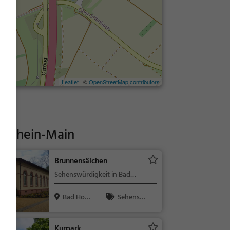
Leaflet
| ©
OpenStreetMap contributors
f Rhein-Main
Brunnensälchen
Sehenswürdigkeit in Bad
Homburg vor der Höhe
Bad Homb
Sehensw
urg vor der ...
ürdigkeit
Kurpark