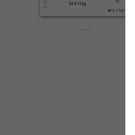
08
Samstag
08
16°C / 30°C