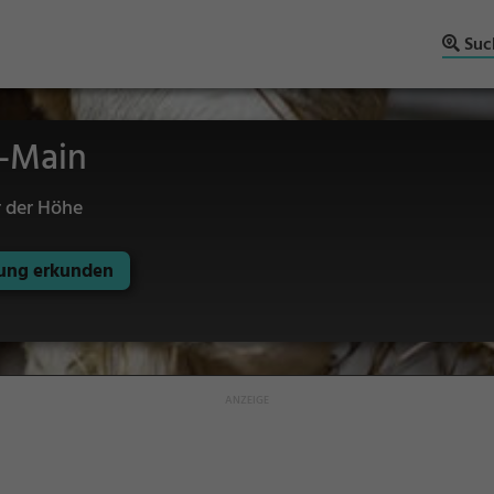
Suc
n-Main
r der Höhe
ng erkunden