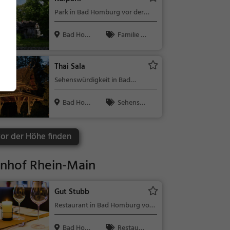
Park in Bad Homburg vor der
Höhe
Bad Homb
Familie &
urg vor der ...
Kinder, Natu
r
Thai Sala
Sehenswürdigkeit in Bad
Homburg vor der Höhe
Bad Homb
Sehensw
urg vor der ...
ürdigkeit
or der Höhe finden
nhof Rhein-Main
Gut Stubb
Restaurant in Bad Homburg vor
der Höhe
Bad Homb
Restaura