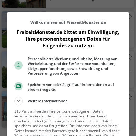
Sehenswürdigkeit
Badestrand Cuxhaven-Altenbruch
Willkommen auf FreizeitMonster.de
Strand in Cuxhaven
FreizeitMonster.de bittet um Einwilligung,
Ihre personenbezogenen Daten für
Cuxhaven
Familie & Kinder,
Folgendes zu nutzen:
Natur
St. Jacobi
Personalisierte Werbung und Inhalte, Messung von
Werbeleistung und der Performance von Inhalten,
Kathedrale / Dom in Cuxhaven
Zielgruppenforschung sowie Entwicklung und
Verbesserung von Angeboten
Cuxhaven
Familie & Kinder,
Speichern von oder Zugriff auf Informationen auf
Sehenswürdigkeit
einem Endgerät
Windstärke 10
Weitere Informationen
Museum in Cuxhaven
210 Partner werden Ihre personenbezogenen Daten
verarbeiten und dürfen Informationen von Ihrem Gerät
Cuxhaven
Kunst & Museen
(Cookies, eindeutige Kennungen und andere Gerätedaten)
speichern und darauf zugreifen. Die Informationen von Ihrem
Gerät können mit den Partnern geteilt oder speziell von dieser
Website verwendet werden. Wir und unsere Partner dürfen