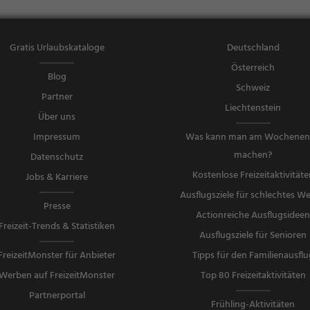
Gratis Urlaubskataloge
Deutschland
Österreich
Blog
Schweiz
Partner
Liechtenstein
Über uns
Impressum
Was kann man am Wochene
machen?
Datenschutz
Kostenlose Freizeitaktivitäte
Jobs & Karriere
Ausflugsziele für schlechtes We
Presse
Actionreiche Ausflugsidee
Freizeit-Trends & Statistiken
Ausflugsziele für Senioren
FreizeitMonster für Anbieter
Tipps für den Familienausflu
Werben auf FreizeitMonster
Top 80 Freizeitaktivitäten
Partnerportal
Frühling-Aktivitäten