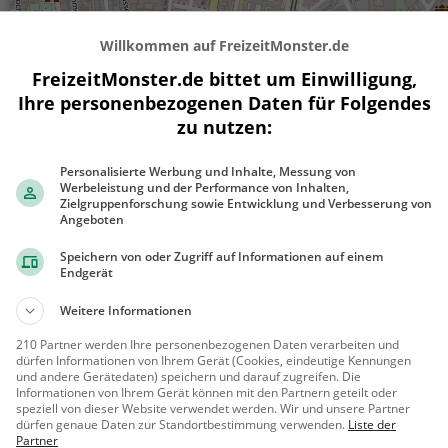
Willkommen auf FreizeitMonster.de
FreizeitMonster.de bittet um Einwilligung,
Ihre personenbezogenen Daten für Folgendes
zu nutzen:
Personalisierte Werbung und Inhalte, Messung von
Werbeleistung und der Performance von Inhalten,
300 m
Zielgruppenforschung sowie Entwicklung und Verbesserung von
1000 ft
Angeboten
Speichern von oder Zugriff auf Informationen auf einem
Endgerät
Ähnliche Aktivitäten wie
Palais Ferstel
Weitere Informationen
210 Partner werden Ihre personenbezogenen Daten verarbeiten und
dürfen Informationen von Ihrem Gerät (Cookies, eindeutige Kennungen
Palais Hardegg
und andere Gerätedaten) speichern und darauf zugreifen. Die
Informationen von Ihrem Gerät können mit den Partnern geteilt oder
Palast in Wien
speziell von dieser Website verwendet werden. Wir und unsere Partner
dürfen genaue Daten zur Standortbestimmung verwenden.
Liste der
Wien, Öst
Familie &
Partner