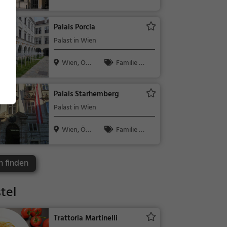
erreich
Kinder, Sehe
nswürdigkeit
Palais Porcia
Palast in Wien
Wien, Öst
Familie &
erreich
Kinder, Sehe
nswürdigkeit
Palais Starhemberg
Palast in Wien
Wien, Öst
Familie &
erreich
Kinder, Sehe
nswürdigkeit
n finden
stel
Trattoria Martinelli