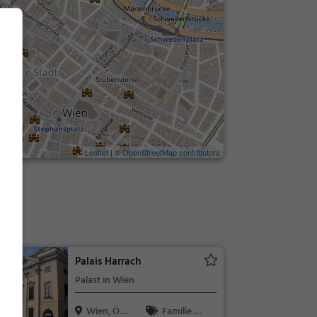
Leaflet
| ©
OpenStreetMap contributors
Palais Harrach
Palast in Wien
Wien, Öst
Familie &