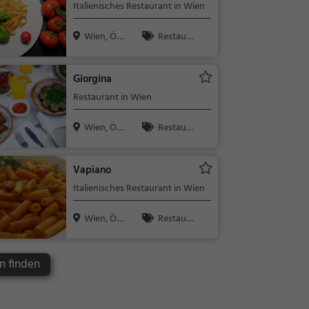
Italienisches Restaurant in Wien
Wien, Öst
Restaura
erreich
nt, Italienisc
h, Pizza, Euro
Giorgina
päisch, Mitta
Restaurant in Wien
gessen, Abe
ndessen, Ve
Wien, Öst
Restaura
getarisch, M
erreich
nt, Abendess
editerran, Ge
en, Mittages
hobene Küc
Vapiano
sen
he
Italienisches Restaurant in Wien
Wien, Öst
Restaura
erreich
nt, Bar, Italie
nisch, Pizza,
n finden
Europäisch,
Mittagessen,
Abendessen,