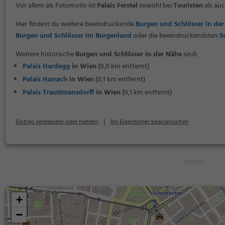
Vor allem als Fotomotiv ist
Palais Ferstel
sowohl bei
Touristen
als auc
Hier findest du weitere beeindruckende
Burgen und Schlösser in de
Burgen und Schlösser im Burgenland
oder die beeindruckendsten
S
Weitere historische
Burgen und Schlösser in der Nähe
sind:
Palais Hardegg
in Wien
(0,0 km entfernt)
Palais Harrach
in Wien
(0,1 km entfernt)
Palais Trauttmansdorff
in Wien
(0,1 km entfernt)
|
Eintrag verbessern oder melden
Als Eigentümer beanspruchen
+
−