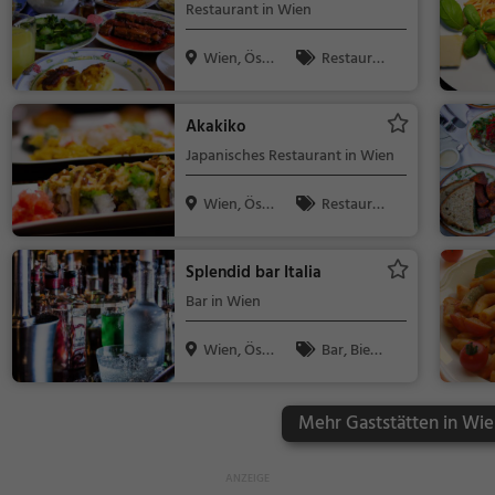
Restaurant in Wien
Wien, Öst
Restaura
erreich
nt, Bar, Aben
dessen, Mitta
Akakiko
gessen, Bier,
Japanisches Restaurant in Wien
Wein, Snacks
/ Getränke
Wien, Öst
Restaura
erreich
nt, Japanisc
h, Asiatisch,
Splendid bar Italia
Abendessen,
Bar in Wien
Sushi, Mittag
essen, Veget
Wien, Öst
Bar, Bier,
arisch
erreich
Wein, Snacks
/ Getränke
Mehr Gaststätten in Wie