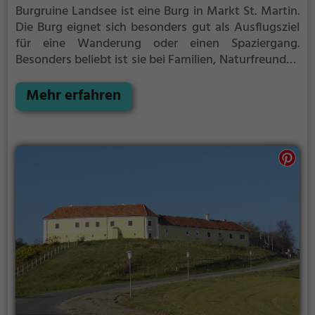
Burgruine Landsee ist eine Burg in Markt St. Martin.
Die Burg eignet sich besonders gut als Ausflugsziel
für eine Wanderung oder einen Spaziergang.
Besonders beliebt ist sie bei Familien, Naturfreunden
und Geschichtsfans.
Die historische Burg offenbart
Aspekte aus längst vergangenen Zeiten und bietet
Mehr erfahren
einen kleinen Einblick in die Geschichte.