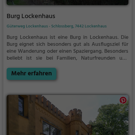
Burg Lockenhaus
Güterweg Lockenhaus - Schlossberg, 7442 Lockenhaus
Burg Lockenhaus ist eine Burg in Lockenhaus.
Die
Burg eignet sich besonders gut als Ausflugsziel für
eine Wanderung oder einen Spaziergang. Besonders
beliebt ist sie bei Familien, Naturfreunden und
Geschichtsfans.
Die historische Burg offenbart
Aspekte aus längst vergangenen Zeiten und bietet
Mehr erfahren
einen kleinen Einblick in die Geschichte.