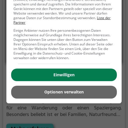
speichern und darauf zugreifen. Die Informationen von Ihrem
Gerät können mit den Partnern geteilt oder speziell von dieser
Website verwendet werden. Wir und unsere Partner dürfen
genaue Daten zur Standortbestimmung verwenden.
Liste der
Partner
Einige Anbieter nutzen Ihre personenbezogenen Daten
möglicherweise auf Grundlage ihres berechtigten Interesses.
Dagegen können Sie unten über den Button zum Verwalten
Ihrer Optionen Einspruch erheben. Unten auf dieser Seite oder
im Menü der Website finden Sie einen Link, über den Sie die
Einwilligung in die Datenschutz- und Cookie-Einstellungen
verwalten oder widerrufen können.
Schloss Lackenbach
Einwilligen
Schloßgasse, 7322 Lackenbach
Optionen verwalten
Schloss Lackenbach ist ein Adelssitz in Lackenbach.
Der Adelssitz eignet sich vor allem als Ausflugsziel
für eine Wanderung oder einen Spaziergang.
Besonders beliebt ist er bei Familien, Naturfreunden
und Geschichtsfans.
Der Adelssitz offenbart
historische Aspekte aus längst vergangenen Zeiten