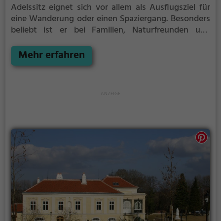
Adelssitz eignet sich vor allem als Ausflugsziel für
eine Wanderung oder einen Spaziergang. Besonders
beliebt ist er bei Familien, Naturfreunden und
Geschichtsfans.
Der Adelssitz offenbart historische
Aspekte aus längst vergangenen Zeiten und bietet
Mehr erfahren
einen kleinen Einblick in die Geschichte.