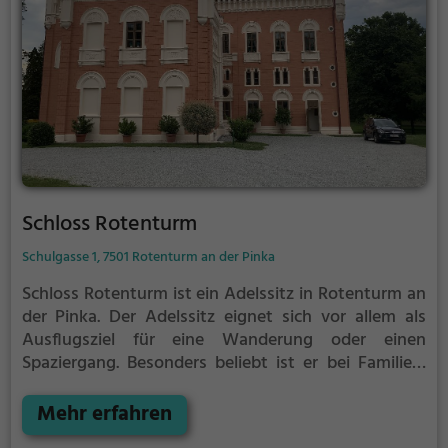
Schloss Rotenturm
Schulgasse 1, 7501 Rotenturm an der Pinka
Schloss Rotenturm ist ein Adelssitz in Rotenturm an
der Pinka.
Der Adelssitz eignet sich vor allem als
Ausflugsziel für eine Wanderung oder einen
Spaziergang. Besonders beliebt ist er bei Familien,
Naturfreunden und Geschichtsfans.
Der Adelssitz
offenbart historische Aspekte aus längst
Mehr erfahren
vergangenen Zeiten und bietet einen kleinen