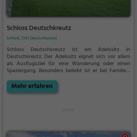
Schloss Deutschkreutz
Schloß, 7301 Deutschkreutz
Schloss Deutschkreutz ist ein Adelssitz in
Deutschkreutz.
Der Adelssitz eignet sich vor allem
als Ausflugsziel für eine Wanderung oder einen
Spaziergang. Besonders beliebt ist er bei Familien,
Naturfreunden und Geschichtsfans.
Der Adelssitz
offenbart historische Aspekte aus längst
Mehr erfahren
vergangenen Zeiten und bietet einen kleinen
Einblick in die Geschichte.