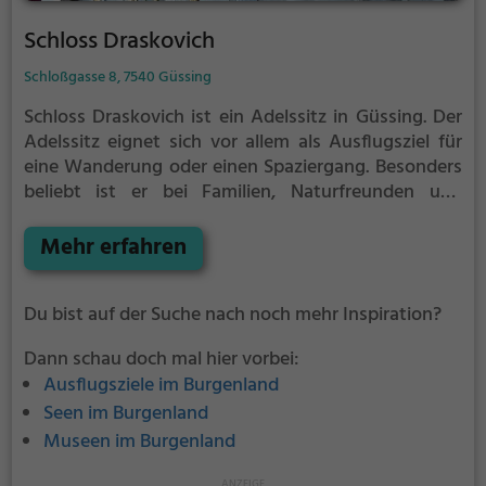
Schloss Draskovich
Schloßgasse 8, 7540 Güssing
Schloss Draskovich ist ein Adelssitz in Güssing.
Der
Adelssitz eignet sich vor allem als Ausflugsziel für
eine Wanderung oder einen Spaziergang. Besonders
beliebt ist er bei Familien, Naturfreunden und
Geschichtsfans.
Der Adelssitz offenbart historische
Aspekte aus längst vergangenen Zeiten und bietet
Mehr erfahren
einen kleinen Einblick in die Geschichte.
Du bist auf der Suche nach noch mehr Inspiration?
Dann schau doch mal hier vorbei:
Ausflugsziele im Burgenland
Seen im Burgenland
Museen im Burgenland