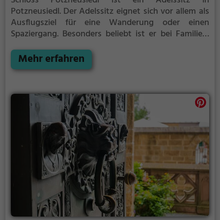
Schloss Potzneusiedl ist ein Adelssitz in
Potzneusiedl.
Der Adelssitz eignet sich vor allem als
Ausflugsziel für eine Wanderung oder einen
Spaziergang. Besonders beliebt ist er bei Familien,
Naturfreunden und Geschichtsfans.
Der Adelssitz
offenbart historische Aspekte aus längst
Mehr erfahren
vergangenen Zeiten und bietet einen kleinen
Einblick in die Geschichte.