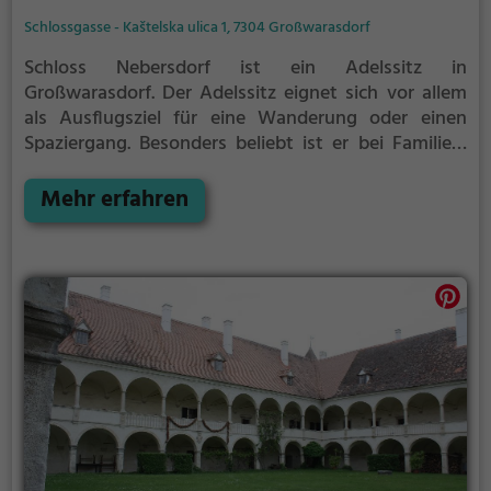
Schlossgasse - Kaštelska ulica 1, 7304 Großwarasdorf
Schloss Nebersdorf ist ein Adelssitz in
Großwarasdorf.
Der Adelssitz eignet sich vor allem
als Ausflugsziel für eine Wanderung oder einen
Spaziergang. Besonders beliebt ist er bei Familien,
Naturfreunden und Geschichtsfans.
Der Adelssitz
offenbart historische Aspekte aus längst
Mehr erfahren
vergangenen Zeiten und bietet einen kleinen
Einblick in die Geschichte.