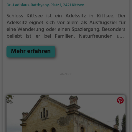
Dr.-Ladislaus-Batthyany-Platz 1, 2421 Kittsee
Schloss Kittsee ist ein Adelssitz in Kittsee.
Der
Adelssitz eignet sich vor allem als Ausflugsziel für
eine Wanderung oder einen Spaziergang. Besonders
beliebt ist er bei Familien, Naturfreunden und
Geschichtsfans.
Der Adelssitz offenbart historische
Aspekte aus längst vergangenen Zeiten und bietet
Mehr erfahren
einen kleinen Einblick in die Geschichte.