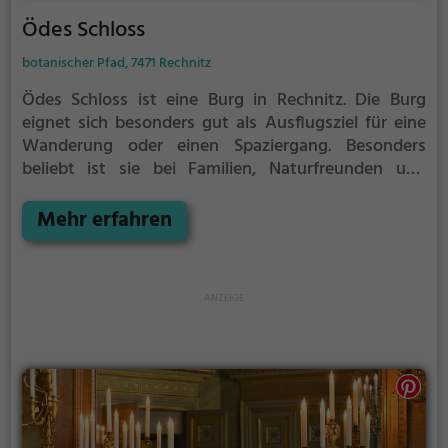
Ödes Schloss
botanischer Pfad, 7471 Rechnitz
Ödes Schloss ist eine Burg in Rechnitz.
Die Burg
eignet sich besonders gut als Ausflugsziel für eine
Wanderung oder einen Spaziergang. Besonders
beliebt ist sie bei Familien, Naturfreunden und
Geschichtsfans.
Die historische Burg offenbart
Aspekte aus längst vergangenen Zeiten und bietet
Mehr erfahren
einen kleinen Einblick in die Geschichte.