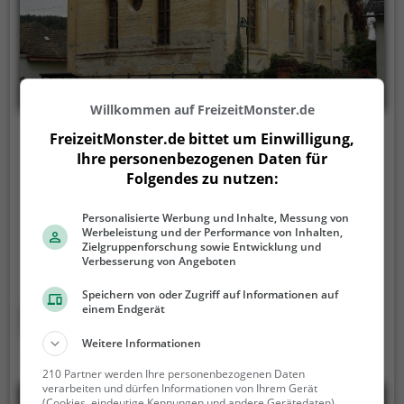
Willkommen auf FreizeitMonster.de
FreizeitMonster.de bittet um Einwilligung,
Schloss Kobersdorf
Ihre personenbezogenen Daten für
Schloß 1, 7332 Kobersdorf
Folgendes zu nutzen:
Schloss Kobersdorf ist ein Adelssitz in Kobersdorf.
Personalisierte Werbung und Inhalte, Messung von
Der Adelssitz eignet sich vor allem als Ausflugsziel
Werbeleistung und der Performance von Inhalten,
für eine Wanderung oder einen Spaziergang.
Zielgruppenforschung sowie Entwicklung und
Verbesserung von Angeboten
Besonders beliebt ist er bei Familien, Naturfreunden
und Geschichtsfans.
Der Adelssitz offenbart
Speichern von oder Zugriff auf Informationen auf
historische Aspekte aus längst vergangenen Zeiten
einem Endgerät
Mehr erfahren
und bietet einen kleinen Einblick in die Geschichte.
Weitere Informationen
210 Partner werden Ihre personenbezogenen Daten
verarbeiten und dürfen Informationen von Ihrem Gerät
(Cookies, eindeutige Kennungen und andere Gerätedaten)