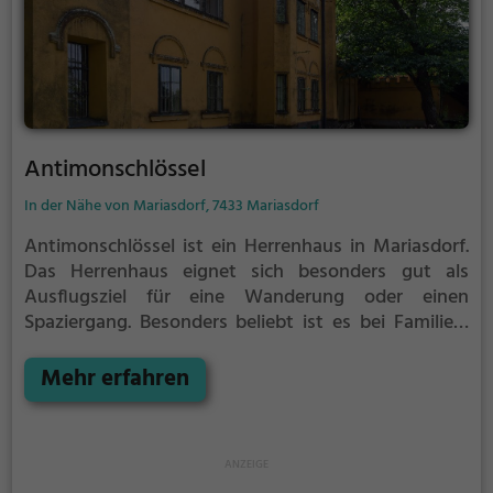
Antimonschlössel
In der Nähe von Mariasdorf, 7433 Mariasdorf
Antimonschlössel ist ein Herrenhaus in Mariasdorf.
Das Herrenhaus eignet sich besonders gut als
Ausflugsziel für eine Wanderung oder einen
Spaziergang. Besonders beliebt ist es bei Familien,
Naturfreunden und Geschichtsfans.
Das Herrenhaus
offenbart historische Aspekte aus längst
Mehr erfahren
vergangenen Zeiten und bietet einen kleinen
Einblick in die Geschichte.