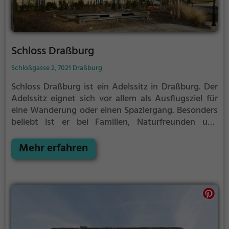
Schloss Draßburg
Schloßgasse 2, 7021 Draßburg
Schloss Draßburg ist ein Adelssitz in Draßburg.
Der
Adelssitz eignet sich vor allem als Ausflugsziel für
eine Wanderung oder einen Spaziergang. Besonders
beliebt ist er bei Familien, Naturfreunden und
Geschichtsfans.
Der Adelssitz offenbart historische
Aspekte aus längst vergangenen Zeiten und bietet
Mehr erfahren
einen kleinen Einblick in die Geschichte.