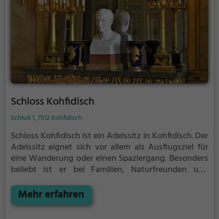
Schloss Kohfidisch
Schloß 1, 7512 Kohfidisch
Schloss Kohfidisch ist ein Adelssitz in Kohfidisch.
Der
Adelssitz eignet sich vor allem als Ausflugsziel für
eine Wanderung oder einen Spaziergang. Besonders
beliebt ist er bei Familien, Naturfreunden und
Geschichtsfans.
Der Adelssitz offenbart historische
Aspekte aus längst vergangenen Zeiten und bietet
Mehr erfahren
einen kleinen Einblick in die Geschichte.