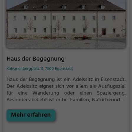
Haus der Begegnung
Kalvarienbergplatz 11, 7000 Eisenstadt
Haus der Begegnung ist ein Adelssitz in Eisenstadt.
Der Adelssitz eignet sich vor allem als Ausflugsziel
für eine Wanderung oder einen Spaziergang.
Besonders beliebt ist er bei Familien, Naturfreunden
und Geschichtsfans.
Der Adelssitz offenbart
historische Aspekte aus längst vergangenen Zeiten
Mehr erfahren
und bietet einen kleinen Einblick in die Geschichte.