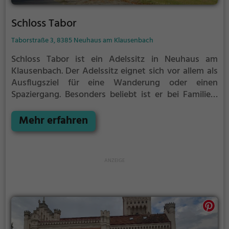
Schloss Tabor
Taborstraße 3, 8385 Neuhaus am Klausenbach
Schloss Tabor ist ein Adelssitz in Neuhaus am
Klausenbach.
Der Adelssitz eignet sich vor allem als
Ausflugsziel für eine Wanderung oder einen
Spaziergang. Besonders beliebt ist er bei Familien,
Naturfreunden und Geschichtsfans.
Der Adelssitz
offenbart historische Aspekte aus längst
Mehr erfahren
vergangenen Zeiten und bietet einen kleinen
Einblick in die Geschichte.