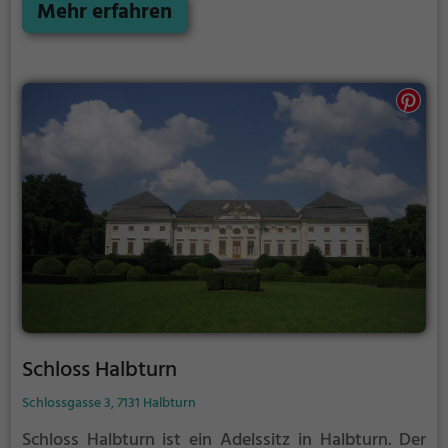
Aspekte aus längst vergangenen Zeiten und bietet
Mehr erfahren
einen kleinen Einblick in die Geschichte.
Schloss Halbturn
Schlossgasse 3, 7131 Halbturn
Schloss Halbturn ist ein Adelssitz in Halbturn.
Der