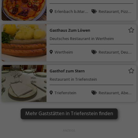
Erlenbach b.Markt
Restaurant, Pizza,
hei...
Abendessen, Italienis
ch, Mittagessen, Euro
Gasthaus Zum Löwen
päisch, Vegetarisch,
Deutsches Restaurant in Wertheim
Mediterran
Wertheim
Restaurant, Deuts
ch, Mittagessen, Abe
ndessen, Europäisch
Gasthof zum Stern
Restaurant in Triefenstein
Triefenstein
Restaurant, Aben
dessen, Mittagessen
Mehr Gaststätten in Triefenstein finden