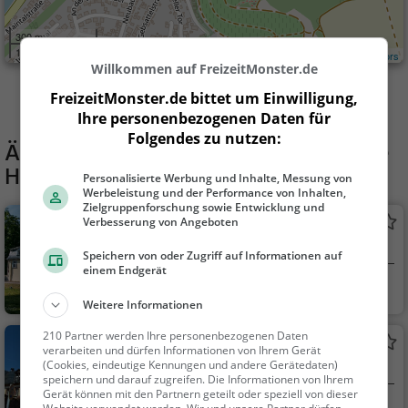
300 m
1000 ft
Leaflet
| ©
OpenStreetMap contributors
Willkommen auf FreizeitMonster.de
FreizeitMonster.de bittet um Einwilligung,
Ihre personenbezogenen Daten für
Folgendes zu nutzen:
Ähnliche Aktivitäten wie
Papiermühle
Homburg
Personalisierte Werbung und Inhalte, Messung von
Werbeleistung und der Performance von Inhalten,
Zielgruppenforschung sowie Entwicklung und
Schlösschen im Hofgarten
Verbesserung von Angeboten
Adelssitz in Wertheim
Speichern von oder Zugriff auf Informationen auf
einem Endgerät
Wertheim
Familie & Kinder,
Weitere Informationen
Sehenswürdigkeit
210 Partner werden Ihre personenbezogenen Daten
Schloss Kreuzwertheim
verarbeiten und dürfen Informationen von Ihrem Gerät
(Cookies, eindeutige Kennungen und andere Gerätedaten)
Adelssitz in Kreuzwertheim
speichern und darauf zugreifen. Die Informationen von Ihrem
Gerät können mit den Partnern geteilt oder speziell von dieser