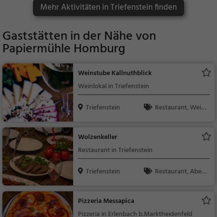
Mehr Aktivitäten in Triefenstein finden
Gaststätten in der Nähe von
Papiermühle Homburg
Weinstube Kallnuthblick
Weinlokal in Triefenstein
Triefenstein
Restaurant, Wein,
Snacks / Getränke
Wolzenkeller
Restaurant in Triefenstein
Triefenstein
Restaurant, Aben
dessen, Mittagessen,
Wein, Snacks / Geträ
Pizzeria Messapica
nke
Pizzeria in Erlenbach b.Marktheidenfeld