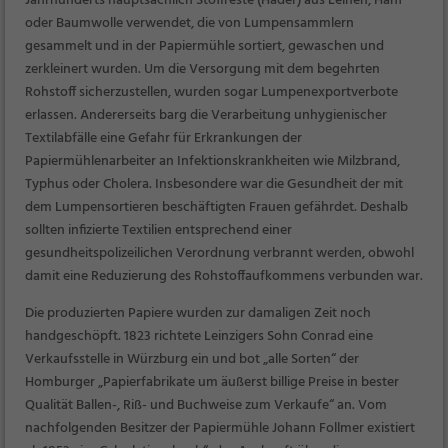
Jahrhunderts hauptsächlich Stoffreste (Hader) aus Leinen, Hanf
oder Baumwolle verwendet, die von Lumpensammlern
gesammelt und in der Papiermühle sortiert, gewaschen und
zerkleinert wurden. Um die Versorgung mit dem begehrten
Rohstoff sicherzustellen, wurden sogar Lumpenexportverbote
erlassen. Andererseits barg die Verarbeitung unhygienischer
Textilabfälle eine Gefahr für Erkrankungen der
Papiermühlenarbeiter an Infektionskrankheiten wie Milzbrand,
Typhus oder Cholera. Insbesondere war die Gesundheit der mit
dem Lumpensortieren beschäftigten Frauen gefährdet. Deshalb
sollten infizierte Textilien entsprechend einer
gesundheitspolizeilichen Verordnung verbrannt werden, obwohl
damit eine Reduzierung des Rohstoffaufkommens verbunden war.
Die produzierten Papiere wurden zur damaligen Zeit noch
handgeschöpft. 1823 richtete Leinzigers Sohn Conrad eine
Verkaufsstelle in Würzburg ein und bot
„alle
Sorten“
der
Homburger
„Papierfabrikate um äußerst billige Preise in bester
Qualität Ballen-, Riß- und Buchweise zum Verkaufe“
an. Vom
nachfolgenden Besitzer der Papiermühle Johann Follmer existiert