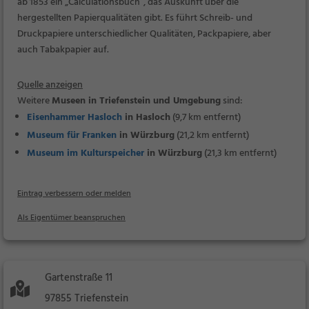
ab 1853 ein „Calculationsbuch“, das Auskunft über die
hergestellten Papierqualitäten gibt. Es führt Schreib- und
Druckpapiere unterschiedlicher Qualitäten, Packpapiere, aber
auch Tabakpapier auf.
Quelle anzeigen
Weitere
Museen in Triefenstein und Umgebung
sind:
Eisenhammer Hasloch
in Hasloch
(9,7 km entfernt)
Museum für Franken
in Würzburg
(21,2 km entfernt)
Museum im Kulturspeicher
in Würzburg
(21,3 km entfernt)
Eintrag verbessern oder melden
Als Eigentümer beanspruchen
Gartenstraße 11
97855 Triefenstein