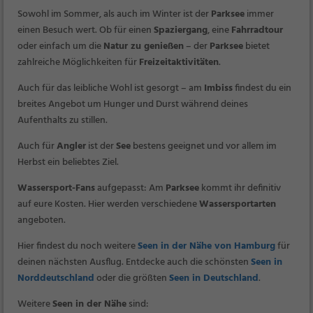
Sowohl im Sommer, als auch im Winter ist der
Parksee
immer
einen Besuch wert. Ob für einen
Spaziergang
, eine
Fahrradtour
oder einfach um die
Natur zu genießen
– der
Parksee
bietet
zahlreiche Möglichkeiten für
Freizeitaktivitäten
.
Auch für das leibliche Wohl ist gesorgt – am
Imbiss
findest du ein
breites Angebot um Hunger und Durst während deines
Aufenthalts zu stillen.
Auch für
Angler
ist der
See
bestens geeignet und vor allem im
Herbst ein beliebtes Ziel.
Wassersport-Fans
aufgepasst: Am
Parksee
kommt ihr definitiv
auf eure Kosten. Hier werden verschiedene
Wassersportarten
angeboten.
Hier findest du noch weitere
Seen in der Nähe von Hamburg
für
deinen nächsten Ausflug. Entdecke auch die schönsten
Seen in
Norddeutschland
oder die größten
Seen in Deutschland
.
Weitere
Seen in der Nähe
sind: