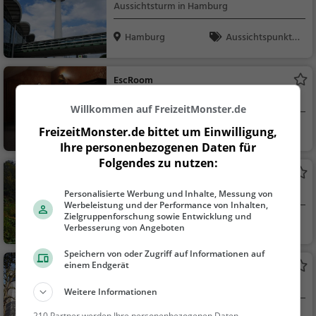
Hamburg
Aussichtsturm in Hamburg
Hamburg
Aussichtspunkt, F
amilie & Kinder, Natu
r
EscRoom
Escape Game in Hamburg
Willkommen auf FreizeitMonster.de
Hamburg
Familie & Kinder,
FreizeitMonster.de bittet um Einwilligung,
Sonstiges
Ihre personenbezogenen Daten für
Folgendes zu nutzen:
Alter Botanischer Garten
Park in Hamburg (Neustadt)
Personalisierte Werbung und Inhalte, Messung von
Werbeleistung und der Performance von Inhalten,
Zielgruppenforschung sowie Entwicklung und
Hamburg
Familie & Kinder,
Verbesserung von Angeboten
Natur
Speichern von oder Zugriff auf Informationen auf
einem Endgerät
Zoologisches Museum Hamburg
Museum in Hamburg
Weitere Informationen
210 Partner werden Ihre personenbezogenen Daten