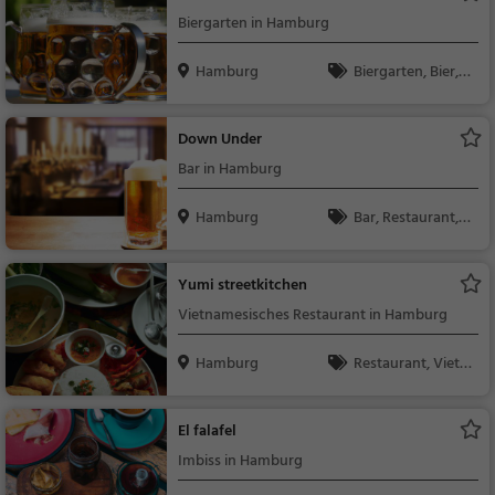
Biergarten in Hamburg
Hamburg
Biergarten, Bier, S
nacks / Getränke, De
utsch, Mittagessen, R
Down Under
egionalküche
Bar in Hamburg
Hamburg
Bar, Restaurant, B
ier, Wein, Snacks / Ge
tränke, Abendessen,
Yumi streetkitchen
Mittagessen
Vietnamesisches Restaurant in Hamburg
Hamburg
Restaurant, Vietn
amesisch, Asiatisch,
Abendessen, Mittage
El falafel
ssen, Vegetarisch
Imbiss in Hamburg