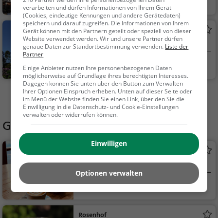
Hamburg
Kunst & Museen
verarbeiten und dürfen Informationen von Ihrem Gerät
(Cookies, eindeutige Kennungen und andere Gerätedaten)
speichern und darauf zugreifen. Die Informationen von Ihrem
Planten un Blomen
Gerät können mit den Partnern geteilt oder speziell von dieser
Website verwendet werden. Wir und unsere Partner dürfen
Park in Hamburg (Neustadt)
genaue Daten zur Standortbestimmung verwenden.
Liste der
Partner
Hamburg
Familie & Kinder,
Einige Anbieter nutzen Ihre personenbezogenen Daten
Natur
möglicherweise auf Grundlage ihres berechtigten Interesses.
Dagegen können Sie unten über den Button zum Verwalten
Ihrer Optionen Einspruch erheben. Unten auf dieser Seite oder
Mehr Aktivitäten in Hamburg finden
im Menü der Website finden Sie einen Link, über den Sie die
Einwilligung in die Datenschutz- und Cookie-Einstellungen
verwalten oder widerrufen können.
Gaststätten in der Nähe von
Parksee
Einwilligen
Cafe Seepavillon
Café in Hamburg
Optionen verwalten
Hamburg
Café, Kaffee / Kuc
hen, Frühstück, Gebä
ck / Teigwaren
Rosenhof