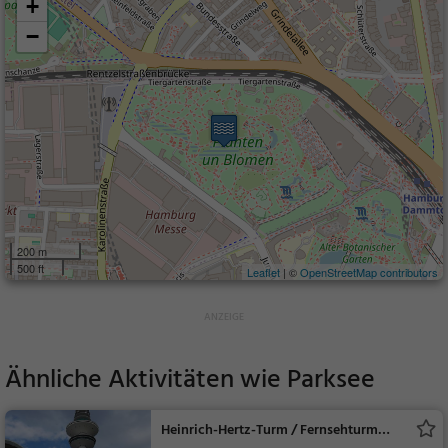
+
−
200 m
500 ft
Leaflet
| ©
OpenStreetMap contributors
Ähnliche Aktivitäten wie
Parksee
Heinrich-Hertz-Turm / Fernsehturm