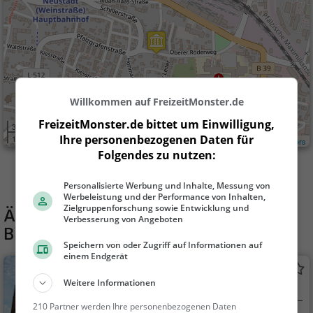
Willkommen auf FreizeitMonster.de
FreizeitMonster.de bittet um Einwilligung,
300 m
Ihre personenbezogenen Daten für
1000 ft
Leaflet
| ©
OpenStreetMap contributors
Folgendes zu nutzen:
Personalisierte Werbung und Inhalte, Messung von
Werbeleistung und der Performance von Inhalten,
Zielgruppenforschung sowie Entwicklung und
Ähnliche Aktivitäten wie
Pfälzisches
Verbesserung von Angeboten
Bibelmuseum
Speichern von oder Zugriff auf Informationen auf
einem Endgerät
Südturm Stiftskirche Neustadt
Weitere Informationen
Aussichtsturm in Neustadt an der
Weinstraße
210 Partner werden Ihre personenbezogenen Daten