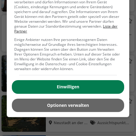
verarbeiten und dürfen Informationen von Ihrem Gerät
Neustadt an der W
Aussichtspunkt, F
(Cookies, eindeutige Kennungen und andere Gerätedaten)
ein...
amilie & Kinder, Natu
speichern und darauf zugreifen. Die Informationen von Ihrem
r
Gerät können mit den Partnern geteilt oder speziell von dieser
Salzkiste Neustadt
Website verwendet werden. Wir und unsere Partner dürfen
genaue Daten zur Standortbestimmung verwenden.
Liste der
Salzkiste in Neustadt an der Weinstraße
Partner
Einige Anbieter nutzen Ihre personenbezogenen Daten
Neustadt an der W
Essen & Trinken,
möglicherweise auf Grundlage ihres berechtigten Interesses.
ein...
Familie & Kinder
Dagegen können Sie unten über den Button zum Verwalten
Ihrer Optionen Einspruch erheben. Unten auf dieser Seite oder
im Menü der Website finden Sie einen Link, über den Sie die
Kriegergarten
Einwilligung in die Datenschutz- und Cookie-Einstellungen
verwalten oder widerrufen können.
Park in Neustadt an der Weinstraße
Neustadt an der W
Familie & Kinder,
Einwilligen
ein...
Natur
Conrad-Freytag-Blick
Optionen verwalten
Aussichtspunkt in Neustadt an der
Weinstraße
Neustadt an der W
Aussichtspunkt, F
ein...
amilie & Kinder, Natu