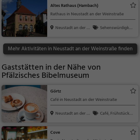
r
Altes Rathaus (Hambach)
Rathaus in Neustadt an der Weinstraße
Neustadt an der W
Sehenswürdigkei
ein...
t
Mehr Aktivitäten in Neustadt an der Weinstraße finden
Gaststätten in der Nähe von
Pfälzisches Bibelmuseum
Görtz
Café in Neustadt an der Weinstraße
Neustadt an der W
Café, Frühstück,
ein...
Brunch, Gebäck / Tei
gwaren, Kaffee / Kuc
Cove
hen