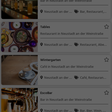
Bar in Neustadt an der Weinstraße
Neustadt an der W
Bar, Restaurant, B
ein...
ier, Wein, Snacks / Ge
tränke, Cocktails, Abe
Tables
ndessen, Mittagessen
Restaurant in Neustadt an der Weinstraße
Neustadt an der W
Restaurant, Aben
ein...
dessen, Mittagessen,
Wein, Snacks / Geträ
Wintergarten
nke
Café in Neustadt an der Weinstraße
Neustadt an der W
Café, Restaurant,
ein...
Kaffee / Kuchen, Früh
stück, Gebäck / Teig
EscoBar
waren, Brunch, Aben
Bar in Neustadt an der Weinstraße
dessen, Mittagessen
Neustadt an der W
Bar, Bier, Wein, Sn