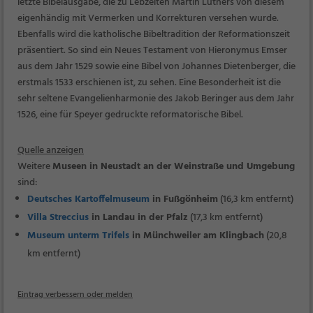
letzte Bibelausgabe, die zu Lebzeiten Martin Luthers von diesem
eigenhändig mit Vermerken und Korrekturen versehen wurde.
Ebenfalls wird die katholische Bibeltradition der Reformationszeit
präsentiert. So sind ein Neues Testament von Hieronymus Emser
aus dem Jahr 1529 sowie eine Bibel von Johannes Dietenberger, die
erstmals 1533 erschienen ist, zu sehen. Eine Besonderheit ist die
sehr seltene Evangelienharmonie des Jakob Beringer aus dem Jahr
1526, eine für Speyer gedruckte reformatorische Bibel.
Quelle anzeigen
Weitere
Museen in Neustadt an der Weinstraße und Umgebung
sind:
Deutsches Kartoffelmuseum
in Fußgönheim
(16,3 km entfernt)
Villa Streccius
in Landau in der Pfalz
(17,3 km entfernt)
Museum unterm Trifels
in Münchweiler am Klingbach
(20,8
km entfernt)
Eintrag verbessern oder melden