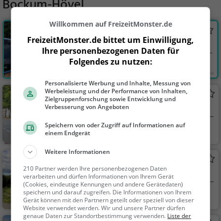
Bockum-Hövel
Willkommen auf FreizeitMonster.de
Geocaching-Kindergeburtstag als
FreizeitMonster.de bittet um Einwilligung,
Detektive in Dortmund
Kindergeburtstag in Dortmund
Ihre personenbezogenen Daten für
Folgendes zu nutzen:
Dortmund
Action & Abente
uer, Familie & Kinder,
Personalisierte Werbung und Inhalte, Messung von
Natur, Sonstiges, Spo
Werbeleistung und der Performance von Inhalten,
Rosenpark
Zielgruppenforschung sowie Entwicklung und
rt, Touren, Veranstalt
Verbesserung von Angeboten
Park in Hamm (Bockum)
ungen
Speichern von oder Zugriff auf Informationen auf
Hamm
Familie & Kinder,
einem Endgerät
Natur
Weitere Informationen
Lippepark Hamm
210 Partner werden Ihre personenbezogenen Daten
Park in Hamm (Isenbecker Hof)
verarbeiten und dürfen Informationen von Ihrem Gerät
(Cookies, eindeutige Kennungen und andere Gerätedaten)
speichern und darauf zugreifen. Die Informationen von Ihrem
Hamm
Familie & Kinder,
Gerät können mit den Partnern geteilt oder speziell von dieser
Natur
Website verwendet werden. Wir und unsere Partner dürfen
genaue Daten zur Standortbestimmung verwenden.
Liste der