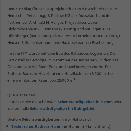
Den Zuschlag für das Bauprojekt erhielten die Architekten HPP
Hentrich – Petschnigg & Partner KG aus Düsseldorf und ihr
Partner, der Architekt H. Höllges. Projektleiter waren
Diplomingenieur K. Ossmann (Planung) und Bauingenieur F.
Dillenberger (Bauleitung), als weitere Mitarbeiter traten D. Fock, E.
Heuser, E. Schlenkermann und Ha. Urselmann in Erscheinung.
Im Juni 1971 wurde mit dem Bau des Rathauses begonnen. Die
Fertigstellung erfolgte im Dezember des Jahres 1972, in dem das
Gebäude von der Stadt Bockum-Hövel bezogen wurde. Das
Rathaus Bockum-Hövel hat eine Nutzfläche von 3.500 m² bei
einem umbauten Raum von 29.000 m³.
Quelle anzeigen
Entdecke hier die schönsten
Sehenswürdigkeiten in Hamm
oder
weitere tolle
Sehenswürdigkeiten im Ruhrgebiet
.
Weitere
Sehenswürdigkeiten in der Nähe
sind:
Technisches Rathaus Hamm
in Hamm
(3,7 km entfernt)