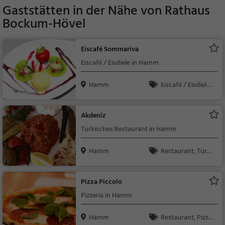
Gaststätten in der Nähe von
Rathaus
Bockum-Hövel
Eiscafé Sommariva
Eiscafé / Eisdiele in Hamm
Hamm
Eiscafé / Eisdiele,
Eisdiele
Akdeniz
Türkisches Restaurant in Hamm
Hamm
Restaurant, Türki
sch, Europäisch, Mitt
agessen, Abendesse
Pizza Piccolo
n, Mediterran
Pizzeria in Hamm
Hamm
Restaurant, Pizza,