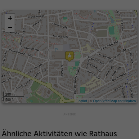
+
−
200 m
500 ft
Leaflet
| ©
OpenStreetMap contributors
Ähnliche Aktivitäten wie
Rathaus