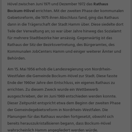
Hövel zwischen Juni 1971 und Dezember 1972 das
Rathaus
Bockum-Hövel
errichten. Mit der zweiten Phase der kommunalen
Gebietsreform, die 1975 ihren Abschluss fand, ging das Rathaus
dann in die Trägerschaft der Stadt Hamm über. Diese siedelte dort
Teile der Verwaltung an; so war über Jahre hinweg das Sozialamt
für mehrere Stadtbezirke hier ansässig. Gegenwärtig ist das
Rathaus der Sitz der Bezirksvertretung, des Bürgeramtes, des
Kommunalen JobCenters Hamm und einiger weiterer Ämter und
Behörden.
Am 15. Mai 1956 erhob die Landesregierung von Nordrhein-
Westfalen die Gemeinde Bockum-Hövel zur Stadt. Diese fasste
Ende der 1960er Jahre den Entschluss, ein eigenes Rathaus zu
errichten. Zu diesem Zweck wurde ein Wettbewerb
ausgeschrieben, der im Juni 1969 entschieden werden konnte.
Dieser Zeitpunkt entspricht etwa dem Beginn der zweiten Phase
der Gemeindegebietsreform in Nordrhein-Westfalen. Die
Planungen für das Rathaus wurden fortgesetzt, obwohl sich
bereits herauszukristallisieren begann, dass Bockum-Hövel
wahrscheinlich Hamm angegliedert werden würde.