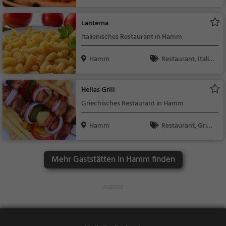
Abendessen, Italienis
ch, Mittagessen
Lanterna
Italienisches Restaurant in Hamm
Hamm
Restaurant, Italie
nisch, Pizza, Europäis
ch, Mittagessen, Abe
Hellas Grill
ndessen, Vegetarisc
Griechisches Restaurant in Hamm
h, Mediterran
Hamm
Restaurant, Griec
hisch, Gyros, Mittage
ssen, Abendessen
Mehr Gaststätten in Hamm finden