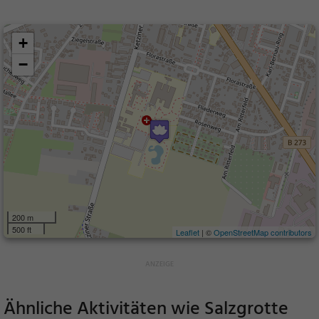
+
−
200 m
500 ft
Leaflet
| ©
OpenStreetMap contributors
Ähnliche Aktivitäten wie
Salzgrotte