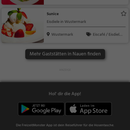
kanisch, Abendessen,
Mittagessen, Lateina
Sunice
merikanisch
Eisdiele in Wustermark
Wustermark
Eiscafé / Eisdiele,
Eisdiele
Mehr Gaststätten in Nauen finden
Hol' dir die App!
Die FreizeitMonster App ist dein Reiseführer für die Hosentasche.