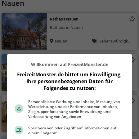
Nauen
Rathaus Nauen
Rathaus in Nauen
Nauen
Sehenswürdigkei
t
Schloss Ribbeck
Willkommen auf FreizeitMonster.de
Adelssitz in Nauen
FreizeitMonster.de bittet um Einwilligung,
Ihre personenbezogenen Daten für
Nauen
Familie & Kinder,
Folgendes zu nutzen:
Sehenswürdigkeit
Karls Erlebnis-Dorf Elstal
Personalisierte Werbung und Inhalte, Messung von
Werbeleistung und der Performance von Inhalten,
Freizeitpark in Wustermark
Zielgruppenforschung sowie Entwicklung und
Verbesserung von Angeboten
Wustermark
Action & Abente
Speichern von oder Zugriff auf Informationen auf
uer, Familie & Kinder
einem Endgerät