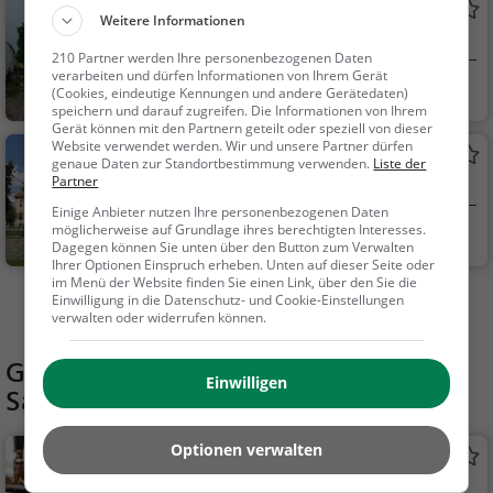
Gutshaus Bagow
Weitere Informationen
Herrenhaus in Päwesin
210 Partner werden Ihre personenbezogenen Daten
verarbeiten und dürfen Informationen von Ihrem Gerät
Päwesin
Familie & Kinder,
(Cookies, eindeutige Kennungen und andere Gerätedaten)
speichern und darauf zugreifen. Die Informationen von Ihrem
Sehenswürdigkeit
Gerät können mit den Partnern geteilt oder speziell von dieser
Website verwendet werden. Wir und unsere Partner dürfen
Rathaus Falkensee
genaue Daten zur Standortbestimmung verwenden.
Liste der
Partner
Rathaus in Falkensee
Einige Anbieter nutzen Ihre personenbezogenen Daten
möglicherweise auf Grundlage ihres berechtigten Interesses.
Falkensee
Sehenswürdigkei
Dagegen können Sie unten über den Button zum Verwalten
t
Ihrer Optionen Einspruch erheben. Unten auf dieser Seite oder
im Menü der Website finden Sie einen Link, über den Sie die
Einwilligung in die Datenschutz- und Cookie-Einstellungen
Mehr Aktivitäten in Nauen finden
verwalten oder widerrufen können.
Gaststätten in der Nähe von
Einwilligen
Salzgrotte Nauen
Optionen verwalten
Zur Quelle
Bar in Nauen