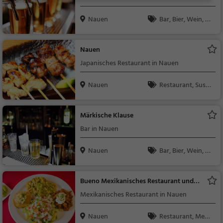
Nauen
Bar, Bier, Wein, Sn
acks / Getränke
Nauen
Japanisches Restaurant in Nauen
Nauen
Restaurant, Sushi,
Asiatisch, Japanisch,
Abendessen, Mittage
Märkische Klause
ssen, Vegetarisch, Vie
Bar in Nauen
tnamesisch
Nauen
Bar, Bier, Wein, Sn
acks / Getränke
Bueno Mexikanisches Restaurant und
Cocktailbar
Mexikanisches Restaurant in Nauen
Nauen
Restaurant, Mexi