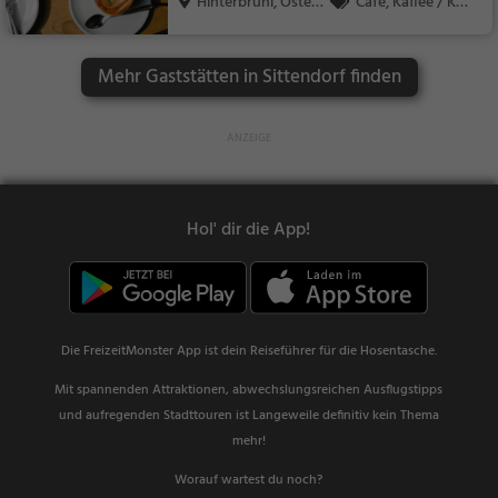
Hinterbrühl, Österr
Café, Kaffee / Kuc
e...
hen, Frühstück, Gebä
ck / Teigwaren
Mehr Gaststätten in Sittendorf finden
Hol' dir die App!
Die FreizeitMonster App ist dein Reiseführer für die Hosentasche.
Mit spannenden Attraktionen, abwechslungsreichen Ausflugstipps
und aufregenden Stadttouren ist Langeweile definitiv kein Thema
mehr!
Worauf wartest du noch?