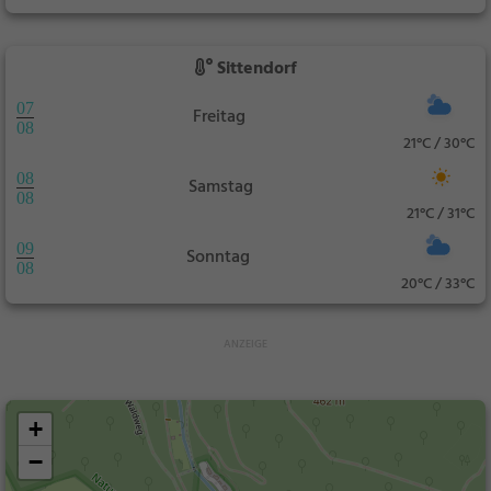
Sittendorf
07
Freitag
08
21°C / 30°C
08
Samstag
08
21°C / 31°C
09
Sonntag
08
20°C / 33°C
+
−