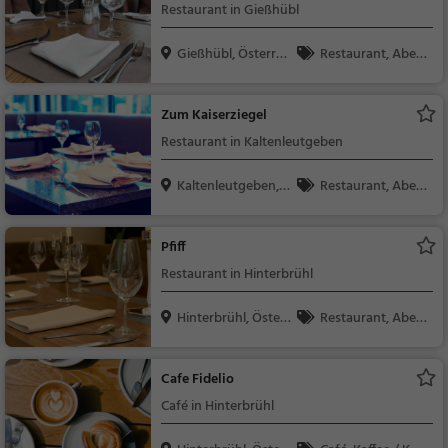
Restaurant in Gießhübl
Gießhübl, Österrei
Restaurant, Aben
ch
dessen, Mittagessen
Zum Kaiserziegel
Restaurant in Kaltenleutgeben
Kaltenleutgeben,
Restaurant, Aben
Öst...
dessen, Mittagessen
Pfiff
Restaurant in Hinterbrühl
Hinterbrühl, Österr
Restaurant, Aben
e...
dessen, Mittagessen
Cafe Fidelio
Café in Hinterbrühl