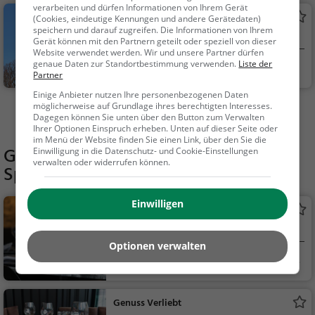
r
verarbeiten und dürfen Informationen von Ihrem Gerät
Jubiliäumswarte
(Cookies, eindeutige Kennungen und andere Gerätedaten)
speichern und darauf zugreifen. Die Informationen von Ihrem
Aussichtspunkt in Gaaden
Gerät können mit den Partnern geteilt oder speziell von dieser
Website verwendet werden. Wir und unsere Partner dürfen
genaue Daten zur Standortbestimmung verwenden.
Liste der
Gaaden, Österreic
Aussichtspunkt, F
Partner
h
amilie & Kinder, Natu
Einige Anbieter nutzen Ihre personenbezogenen Daten
r
möglicherweise auf Grundlage ihres berechtigten Interesses.
Mehr Aktivitäten in Sittendorf finden
Dagegen können Sie unten über den Button zum Verwalten
Ihrer Optionen Einspruch erheben. Unten auf dieser Seite oder
im Menü der Website finden Sie einen Link, über den Sie die
Gaststätten in der Nähe von
Schloss
Einwilligung in die Datenschutz- und Cookie-Einstellungen
verwalten oder widerrufen können.
Sparbach
Einwilligen
Meierei Füllenberg
Restaurant in Heiligenkreuz im Wienerwald
Optionen verwalten
Heiligenkreuz im
Restaurant, Aben
Wie...
dessen, Mittagessen
Genuss Verliebt