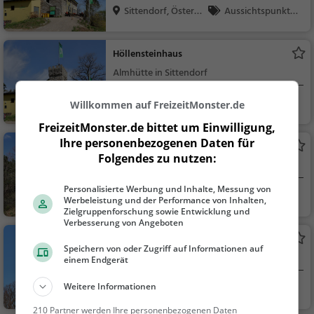
Sittendorf, Österre
Aussichtspunkt, F
i...
amilie & Kinder, Natu
r
Höllensteinhaus
Almhütte in Sittendorf
Sittendorf, Österre
Natur
Willkommen auf FreizeitMonster.de
i...
FreizeitMonster.de bittet um Einwilligung,
Ihre personenbezogenen Daten für
Sittnerwarte
Folgendes zu nutzen:
Aussichtspunkt in Gießhübl
Personalisierte Werbung und Inhalte, Messung von
Gießhübl, Österrei
Aussichtspunkt, F
Werbeleistung und der Performance von Inhalten,
ch
amilie & Kinder, Natu
Zielgruppenforschung sowie Entwicklung und
Verbesserung von Angeboten
r
Kaiser-Jubiläumswarte
Speichern von oder Zugriff auf Informationen auf
Aussichtsturm in Gaaden
einem Endgerät
Weitere Informationen
Gaaden, Österreic
Aussichtspunkt, F
h
amilie & Kinder, Natu
210 Partner werden Ihre personenbezogenen Daten