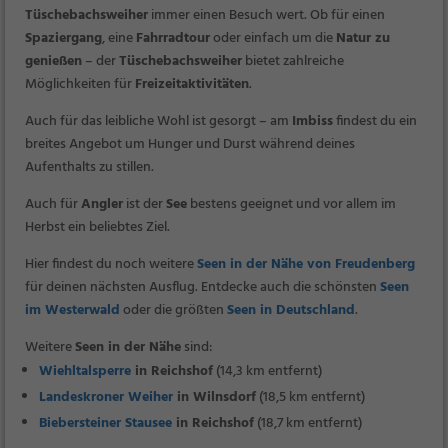
Tüschebachsweiher
immer einen Besuch wert. Ob für einen
Spaziergang
, eine
Fahrradtour
oder einfach um die
Natur zu
genießen
– der
Tüschebachsweiher
bietet zahlreiche
Möglichkeiten für
Freizeitaktivitäten
.
Auch für das leibliche Wohl ist gesorgt – am
Imbiss
findest du ein
breites Angebot um Hunger und Durst während deines
Aufenthalts zu stillen.
Auch für
Angler
ist der
See
bestens geeignet und vor allem im
Herbst ein beliebtes Ziel.
Hier findest du noch weitere
Seen in der Nähe von Freudenberg
für deinen nächsten Ausflug. Entdecke auch die schönsten
Seen
im Westerwald
oder die größten
Seen in Deutschland
.
Weitere
Seen in der Nähe
sind:
Wiehltalsperre
in Reichshof
(14,3 km entfernt)
Landeskroner Weiher
in Wilnsdorf
(18,5 km entfernt)
Biebersteiner Stausee
in Reichshof
(18,7 km entfernt)