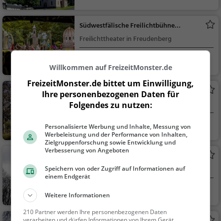
Sehenswürdigkeit
Südwestfälische Freilichtbühne
Freudenberg e.V.
Freilichttheater in Freudenberg
Freudenberg
Theater & Kino
Willkommen auf FreizeitMonster.de
FreizeitMonster.de bittet um Einwilligung,
Bürgerpark
Ihre personenbezogenen Daten für
Park in Freudenberg
Folgendes zu nutzen:
Freudenberg
Familie & Kinder,
Personalisierte Werbung und Inhalte, Messung von
Werbeleistung und der Performance von Inhalten,
Natur
Zielgruppenforschung sowie Entwicklung und
Verbesserung von Angeboten
Ottoturm
Aussichtsturm in Kirchen (Sieg)
Speichern von oder Zugriff auf Informationen auf
einem Endgerät
Kirchen (Sieg)
Aussichtspunkt, F
Weitere Informationen
amilie & Kinder, Natu
210 Partner werden Ihre personenbezogenen Daten
r
verarbeiten und dürfen Informationen von Ihrem Gerät