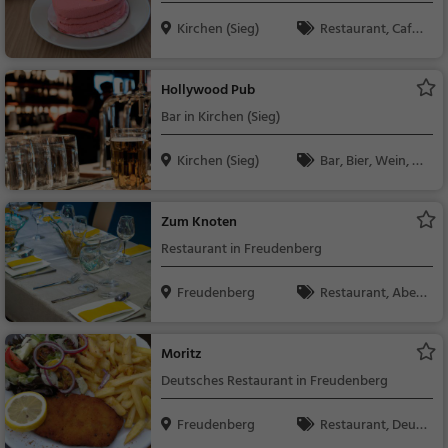
Kirchen (Sieg)
Restaurant, Café,
Abendessen, Mittage
ssen, Kaffee / Kuche
Hollywood Pub
n, Frühstück, Gebäck
Bar in Kirchen (Sieg)
/ Teigwaren
Kirchen (Sieg)
Bar, Bier, Wein, Sn
acks / Getränke
Zum Knoten
Restaurant in Freudenberg
Freudenberg
Restaurant, Aben
dessen, Mittagessen
Moritz
Deutsches Restaurant in Freudenberg
Freudenberg
Restaurant, Deuts