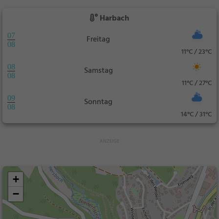
Harbach
07
Freitag
08
11°C / 23°C
08
Samstag
08
11°C / 27°C
09
Sonntag
08
14°C / 31°C
+
−