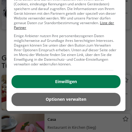
Ottoturm
(Cookies, eindeutige Kennungen und andere Gerätedaten)
Aussichtspunkt in Kirchen (Sieg)
speichern und darauf zugreifen. Die Informationen von Ihrem
Gerät können mit den Partnern geteilt oder speziell von dieser
Website verwendet werden. Wir und unsere Partner dürfen
Kirchen (Sieg)
Aussichtspunkt, F
genaue Daten zur Standortbestimmung verwenden.
Liste der
amilie & Kinder, Natu
Partner
r
Einige Anbieter nutzen Ihre personenbezogenen Daten
Mehr Aktivitäten in Harbach finden
möglicherweise auf Grundlage ihres berechtigten Interesses.
Dagegen können Sie unten über den Button zum Verwalten
Ihrer Optionen Einspruch erheben. Unten auf dieser Seite oder
im Menü der Website finden Sie einen Link, über den Sie die
Gaststätten in der Nähe von
Einwilligung in die Datenschutz- und Cookie-Einstellungen
Tüschebachsweiher
verwalten oder widerrufen können.
Hüttenschenke
Einwilligen
Restaurant in Kirchen (Sieg)
Optionen verwalten
Kirchen (Sieg)
Restaurant, Aben
dessen, Mittagessen
Casa
Restaurant in Kirchen (Sieg)