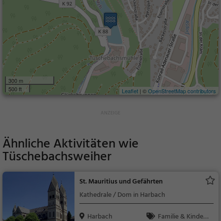
300 m
500 ft
Leaflet
| ©
OpenStreetMap contributors
Ähnliche Aktivitäten wie
Tüschebachsweiher
St. Mauritius und Gefährten
Kathedrale / Dom in Harbach
Harbach
Familie & Kinder,