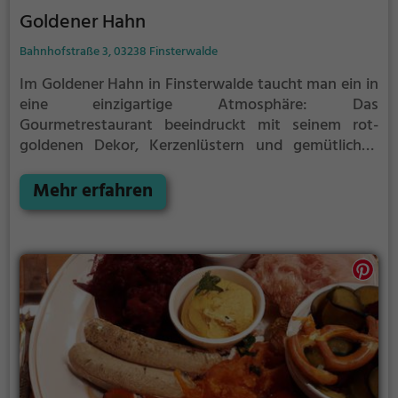
Goldener Hahn
Bahnhofstraße 3, 03238 Finsterwalde
Im Goldener Hahn in Finsterwalde taucht man ein in
eine einzigartige Atmosphäre: Das
Gourmetrestaurant beeindruckt mit seinem rot-
goldenen Dekor, Kerzenlüstern und gemütlichen
Holzstühlen. Hier erlebt man kreative Lausitzer
Küche auf höchstem Niveau. Ob Bier, deutsche
Mehr erfahren
Spezialitäten oder regionale Köstlichkeiten - für
jeden Geschmack ist etwas dabei. Die gehobene
Küche überzeugt mit europäischen Einflüssen und
gesunden Gerichten. Dazu bietet die Bar eine Vielfalt
an köstlichen Cocktails. Wer das Besondere sucht,
ist im Goldener Hahn genau richtig.