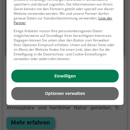
Vielfalt an Getränken und Speisen begeistern.
speichern und darauf zugreifen. Die Informationen von Ihrem
Gerät können mit den Partnern geteilt oder speziell von dieser
Website verwendet werden. Wir und unsere Partner dürfen
genaue Daten zur Standortbestimmung verwenden.
Liste der
Partner
Einige Anbieter nutzen Ihre personenbezogenen Daten
möglicherweise auf Grundlage ihres berechtigten Interesses.
Dagegen können Sie unten über den Button zum Verwalten
Ihrer Optionen Einspruch erheben. Unten auf dieser Seite oder
im Menü der Website finden Sie einen Link, über den Sie die
Einwilligung in die Datenschutz- und Cookie-Einstellungen
verwalten oder widerrufen können.
Restaurant Eisenberger Hof
Einwilligen
Kötzschenbrodaer Straße 8, 01468 Moritzburg
Im Biergarten Restaurant Eisenberger Hof im
sächsischen Moritzburg kann man die perfekte
Optionen verwalten
Mischung aus lokaler Küche, entspannter
Atmosphäre und herrlicher Natur genießen. Das
Hotel bietet gemütliche Zimmer mit Blick auf den
Garten und das Restaurant serviert traditionelle
Mehr erfahren
sächsische Gerichte. Der Biergarten lädt zum