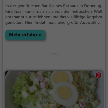
In der gemütlichen Bar Kleines Rathaus in Doberlug-
Kirchhain kann man sich von der hektischen Welt
entspannt zurücklehnen und das vielfältige Angebot
genießen. Hier findet man eine große Auswahl an
Bieren und Weinen, aber auch leckere regionale und
vegane Speisen. Die Bar besticht durch ihr
Mehr erfahren
authentisches Ambiente und lädt zum Verweilen
ein. Ob man sich für deftige Biogerichte interessiert
oder lieber einen erfrischenden Cocktail probieren
möchte, hier wird jeder fündig. Die Kleines Rathaus
Bar ist der ideale Ort, um sich mit Freunden zu
treffen, gutes Essen und Getränke zu genießen und
den Abend in angenehmer Gesellschaft ausklingen
zu lassen.