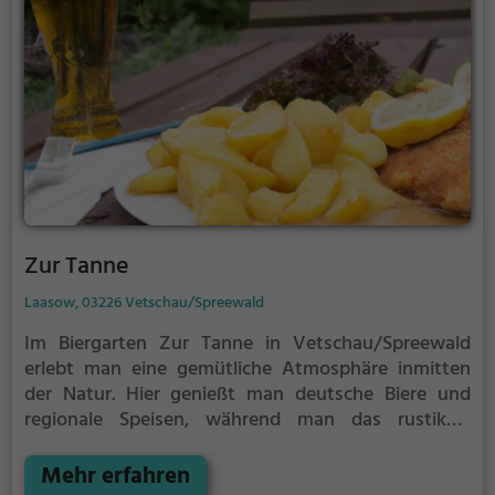
Zur Tanne
Laasow, 03226 Vetschau/Spreewald
Im Biergarten Zur Tanne in Vetschau/Spreewald
erlebt man eine gemütliche Atmosphäre inmitten
der Natur. Hier genießt man deutsche Biere und
regionale Speisen, während man das rustikale
Ambiente auf sich wirken lässt. Ob alleine, mit der
Familie oder mit Freunden, hier findet man das
Mehr erfahren