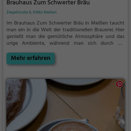
Brauhaus Zum Schwerter Bräu
Ziegelstraße 6, 01662 Meißen
Im Brauhaus Zum Schwerter Bräu in Meißen taucht
man ein in die Welt der traditionellen Brauerei. Hier
genießt man die gemütliche Atmosphäre und das
urige Ambiente, während man sich durch die
vielfältige Auswahl an Bieren probiert. Doch nicht
nur das Bier überzeugt, auch die deutsche
Mehr erfahren
Regionalküche lässt keine Wünsche offen. Ob
deftige Hausmannskost oder moderne
Interpretationen – hier findet man für jeden
Geschmack das passende Gericht. Ein Besuch im
Brauhaus Zum Schwerter Bräu ist ein kulinarisches
Erlebnis, das man sich nicht entgehen lassen sollte.