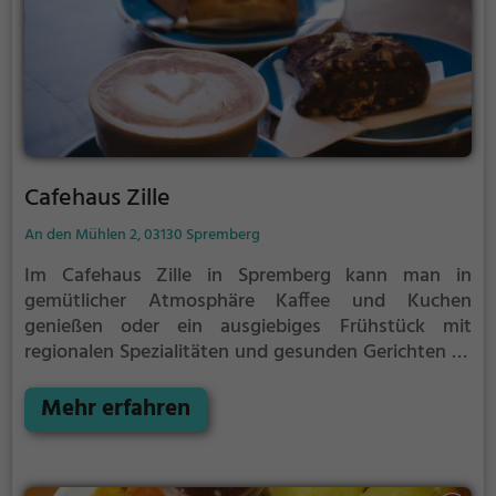
Cafehaus Zille
An den Mühlen 2, 03130 Spremberg
Im Cafehaus Zille in Spremberg kann man in
gemütlicher Atmosphäre Kaffee und Kuchen
genießen oder ein ausgiebiges Frühstück mit
regionalen Spezialitäten und gesunden Gerichten zu
sich nehmen. Die vielfältige Speisekarte bietet
zudem eine Auswahl an Cocktails und Bier sowie
Mehr erfahren
leckeres Eis aus der hauseigenen Eisdiele. Hier trifft
deutsch-regionale Küche auf eine moderne Café-
und Bar-Kultur. Egal ob man alleine zum Entspannen