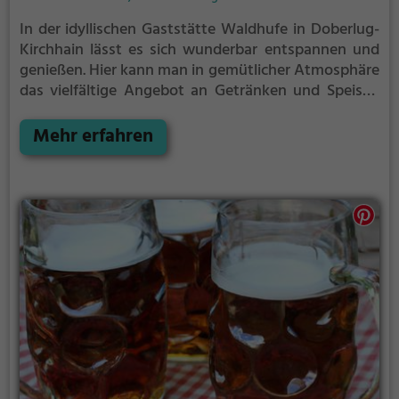
In der idyllischen Gaststätte Waldhufe in Doberlug-
Kirchhain lässt es sich wunderbar entspannen und
genießen. Hier kann man in gemütlicher Atmosphäre
das vielfältige Angebot an Getränken und Speisen
entdecken. Ob ein frisch gezapftes Bier, deftige
deutsche Speisen oder raffinierte regionale Küche -
Mehr erfahren
hier kommt jeder auf seine Kosten. Tauche ein in die
urige Waldhufe und erlebe einen genussvollen
Abend inmitten ländlicher Idylle.