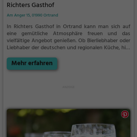
Richters Gasthof
Am Anger 15, 01990 Ortrand
In Richters Gasthof in Ortrand kann man sich auf
eine gemütliche Atmosphäre freuen und das
vielfältige Angebot genießen. Ob Bierliebhaber oder
Liebhaber der deutschen und regionalen Küche, hier
kommt jeder auf seine Kosten. Auch Cocktail-Fans
und Menschen, die gesunde Gerichte bevorzugen,
Mehr erfahren
werden hier fündig. Tauche ein in diese einladende
Location und erlebe die Vielfalt an Getränken und
Speisen, die für jeden Geschmack etwas bereithält.
Hier wird Genuss großgeschrieben!