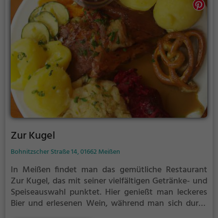
vorbeikommt oder mit Freunden zum ausgedehnten
Frühstück oder Brunch, das Cafehaus Zille verspricht
Genuss und Geselligkeit in entspannter Umgebung.
Zur Kugel
Bohnitzscher Straße 14, 01662 Meißen
In Meißen findet man das gemütliche Restaurant
Zur Kugel, das mit seiner vielfältigen Getränke- und
Speiseauswahl punktet. Hier genießt man leckeres
Bier und erlesenen Wein, während man sich durch
die Deutsche und regionale Küche schlemmt. Egal ob