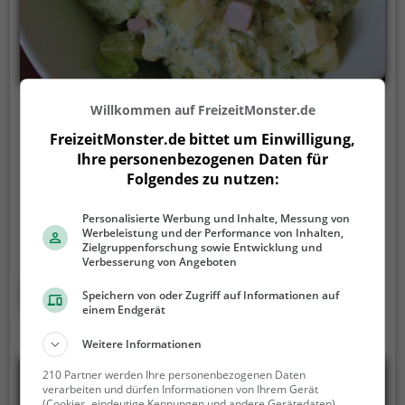
Willkommen auf FreizeitMonster.de
Adams Gasthof
FreizeitMonster.de bittet um Einwilligung,
Markt 9, 01468 Moritzburg
Ihre personenbezogenen Daten für
Folgendes zu nutzen:
In Adams Gasthof in Moritzburg erlebt man
traditionelle deutsche Gastfreundschaft und eine
Personalisierte Werbung und Inhalte, Messung von
bodenständige Küche. Auf der sonnigen Terrasse
Werbeleistung und der Performance von Inhalten,
oder im festlichen Ballsaal kann man zu jeder
Zielgruppenforschung sowie Entwicklung und
Verbesserung von Angeboten
Gelegenheit genießen. Ob deutsche und europäische
Gerichte, erfrischende Biere oder köstliche Cocktails
Mehr erfahren
Speichern von oder Zugriff auf Informationen auf
- hier wird man fündig. Regionale Küche und
einem Endgerät
gesunde Optionen stehen ebenfalls auf der
Weitere Informationen
Speisekarte. Besonders beliebt ist auch der Brunch,
der hier angeboten wird. Tauche ein in die
210 Partner werden Ihre personenbezogenen Daten
gemütliche Atmosphäre und lasse sich von der
verarbeiten und dürfen Informationen von Ihrem Gerät
(Cookies, eindeutige Kennungen und andere Gerätedaten)