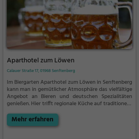
Aparthotel zum Löwen
Calauer Straße 17, 01968 Senftenberg
Im Biergarten Aparthotel zum Löwen in Senftenberg
kann man in gemütlicher Atmosphäre das vielfältige
Angebot an Bieren und deutschen Spezialitäten
genießen. Hier trifft regionale Küche auf traditionelle
Braukunst und lädt zum Verweilen ein. Egal ob
alleine, mit Freunden oder der Familie, hier ist für
Mehr erfahren
jeden etwas dabei. Tauche ein in die entspannte
Atmosphäre, spüre das rustikale Ambiente und