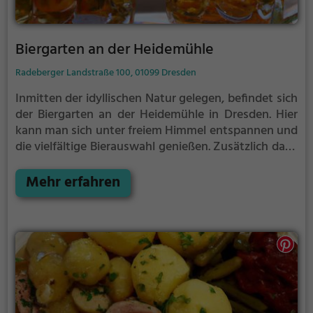
Biergarten an der Heidemühle
Radeberger Landstraße 100, 01099 Dresden
Inmitten der idyllischen Natur gelegen, befindet sich
der Biergarten an der Heidemühle in Dresden. Hier
kann man sich unter freiem Himmel entspannen und
die vielfältige Bierauswahl genießen. Zusätzlich dazu
bietet der Biergarten eine Auswahl an deutschen
Speisen und regionalen Köstlichkeiten, die den
Mehr erfahren
Gaumen verwöhnen. Das Ambiente lädt dazu ein,
sich mit Freunden zu treffen und die gesellige
Atmosphäre zu genießen. Egal ob bei einem kühlen
Bier oder einem herzhaften Essen, hier kommt man
voll auf seine Kosten. Ein Besuch im Biergarten an
der Heidemühle ist ein absolutes Muss für alle, die
die urige Biergarten-Kultur in vollen Zügen erleben
möchten.