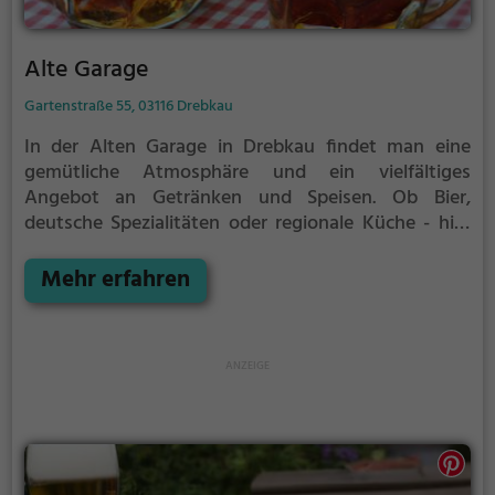
Alte Garage
Gartenstraße 55, 03116 Drebkau
In der Alten Garage in Drebkau findet man eine
gemütliche Atmosphäre und ein vielfältiges
Angebot an Getränken und Speisen. Ob Bier,
deutsche Spezialitäten oder regionale Küche - hier
wird jeder fündig. Zudem gibt es leckeren Kaffee und
Kuchen sowie eine Auswahl an
Mehr erfahren
Frühstücksangeboten. Tauche ein in das rustikale
Ambiente und genieße die entspannte Stimmung im
Biergarten Alte Garage.