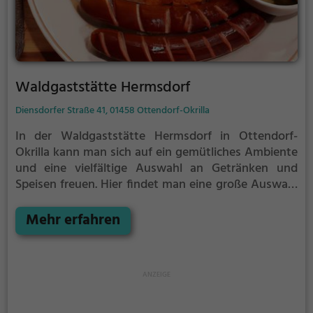
Waldgaststätte Hermsdorf
Diensdorfer Straße 41, 01458 Ottendorf-Okrilla
In der Waldgaststätte Hermsdorf in Ottendorf-
Okrilla kann man sich auf ein gemütliches Ambiente
und eine vielfältige Auswahl an Getränken und
Speisen freuen. Hier findet man eine große Auswahl
an Bieren und leckeren Cocktails. Die Küche bietet
traditionelle deutsche Gerichte und regionale
Mehr erfahren
Spezialitäten. Tauche ein in die entspannte
Atmosphäre, genieße das rustikale Ambiente und
probiere die köstlichen Speisen und Getränke. Die
Waldgaststätte Hermsdorf ist der perfekte Ort, um
in geselliger Runde zusammenzukommen und sich