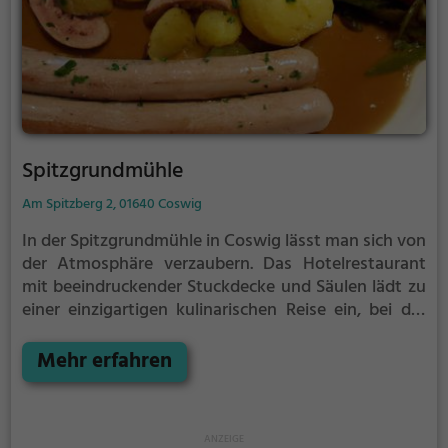
Spitzgrundmühle
Am Spitzberg 2, 01640 Coswig
In der Spitzgrundmühle in Coswig lässt man sich von
der Atmosphäre verzaubern. Das Hotelrestaurant
mit beeindruckender Stuckdecke und Säulen lädt zu
einer einzigartigen kulinarischen Reise ein, bei der
man traditionelle böhmische und sächsische
Gerichte im gemütlichen Kaminzimmer genießen
Mehr erfahren
kann. Hier findet man eine breite Auswahl an
erfrischenden Bieren, leckeren Cocktails und
gesunden Gerichten aus der Region. Auch ein