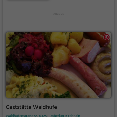
Verweilen ein und bietet eine vielfältige Auswahl an
Bieren und europäischen Spezialitäten. Ein Spielplatz
und kostenfreies WLAN sorgen dafür, dass auch die
kleinen Gäste rundum glücklich sind. Von hier aus ist
das Schloss Moritzburg nur einen kurzen
Spaziergang entfernt, perfekt für einen
anschließenden Ausflug. Wer also auf der Suche
nach einer idyllischen Location mit leckerem Essen
und erfrischenden Getränken ist, wird im Biergarten
Restaurant Eisenberger Hof fündig.
Gaststätte Waldhufe
Waldhufenstraße 55, 03253 Doberlug-Kirchhain