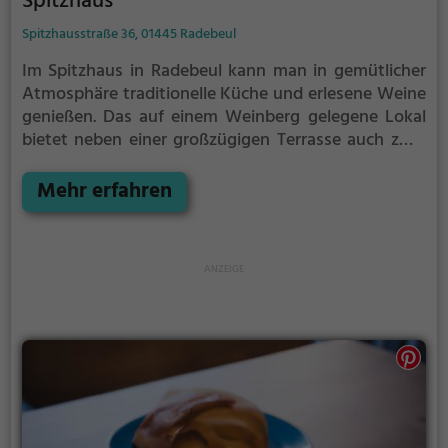
Spitzhaus
Spitzhausstraße 36, 01445 Radebeul
Im Spitzhaus in Radebeul kann man in gemütlicher
Atmosphäre traditionelle Küche und erlesene Weine
genießen. Das auf einem Weinberg gelegene Lokal
bietet neben einer großzügigen Terrasse auch zwei
helle Suiten, in denen man entspannt übernachten
kann. Hier findet man eine vielseitige Auswahl an
Mehr erfahren
Bieren, deutsche Spezialitäten und regionale Küche.
Auch für Gesundheitsbewusste gibt es eine
Auswahl an gesunden Gerichten. Ob zum Frühstück
oder zum ausgiebigen Brunch, das Spitzhaus
verwöhnt seine Gäste mit köstlichen Speisen und
erfrischenden Cocktails. Hier kann man sich
kulinarisch verwöhnen lassen und die malerische
Umgebung genießen.