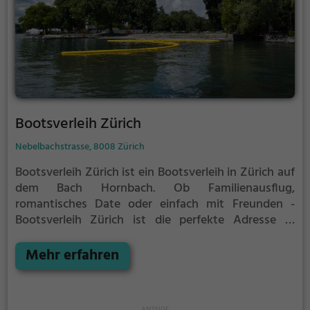
Bootsverleih Zürich
Nebelbachstrasse, 8008 Zürich
Bootsverleih Zürich ist ein Bootsverleih in Zürich auf
dem Bach Hornbach.
Ob Familienausflug,
romantisches Date oder einfach mit Freunden -
Bootsverleih Zürich ist die perfekte Adresse in
Zürich. Hier kommen sowohl Naturfreunde als auch
Sportbegeisterte und echte Wasserratten auf ihre
Mehr erfahren
Kosten.