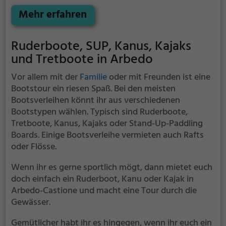
Naturfreunde als auch Sportbegeisterte und echte
Wasserratten auf ihre Kosten.
Mehr erfahren
Ruderboote, SUP, Kanus, Kajaks
und Tretboote in Arbedo
Vor allem mit der
Familie
oder mit Freunden ist eine
Bootstour ein riesen Spaß. Bei den meisten
Bootsverleihen könnt ihr aus verschiedenen
Bootstypen wählen. Typisch sind Ruderboote,
Tretboote, Kanus, Kajaks oder Stand-Up-Paddling
Boards. Einige Bootsverleihe vermieten auch Rafts
oder Flösse.
Wenn ihr es gerne sportlich mögt, dann mietet euch
doch einfach ein Ruderboot, Kanu oder Kajak in
Arbedo-Castione und macht eine Tour durch die
Gewässer.
Gemütlicher habt ihr es hingegen, wenn ihr euch ein