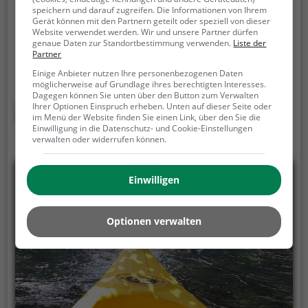
Engstlenalp-Schaftal, 3862 Innertkirchen
speichern und darauf zugreifen. Die Informationen von Ihrem
Gerät können mit den Partnern geteilt oder speziell von dieser
Engstlensee Bootsverleih ist ein Bootsverleih in
Website verwendet werden. Wir und unsere Partner dürfen
Innertkirchen auf dem Gewässer Engstlensee.
Ob
genaue Daten zur Standortbestimmung verwenden.
Liste der
Partner
Familienausflug, romantisches Date oder einfach mit
Freunden - Engstlensee Bootsverleih ist die perfekte
Einige Anbieter nutzen Ihre personenbezogenen Daten
möglicherweise auf Grundlage ihres berechtigten Interesses.
Adresse in Innertkirchen. Hier kommen sowohl
Dagegen können Sie unten über den Button zum Verwalten
Naturfreunde als auch Sportbegeisterte und echte
Mehr erfahren
Ihrer Optionen Einspruch erheben. Unten auf dieser Seite oder
im Menü der Website finden Sie einen Link, über den Sie die
Wasserratten auf ihre Kosten.
Einwilligung in die Datenschutz- und Cookie-Einstellungen
verwalten oder widerrufen können.
Einwilligen
Optionen verwalten