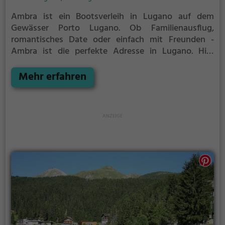
Ambra ist ein Bootsverleih in Lugano auf dem
Gewässer Porto Lugano.
Ob Familienausflug,
romantisches Date oder einfach mit Freunden -
Ambra ist die perfekte Adresse in Lugano. Hier
kommen sowohl Naturfreunde als auch
Sportbegeisterte und echte Wasserratten auf ihre
Mehr erfahren
Kosten.