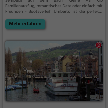
Sempach auf dem Bach Kleine Aa.
Ob
Familienausflug, romantisches Date oder einfach mit
Freunden - Bootsverleih Umberto ist die perfekte
Adresse in Sempach. Hier kommen sowohl
Naturfreunde als auch Sportbegeisterte und echte
Mehr erfahren
Wasserratten auf ihre Kosten.