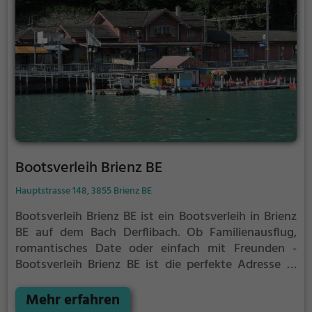
Bootsverleih Brienz BE
Hauptstrasse 148, 3855 Brienz BE
Bootsverleih Brienz BE ist ein Bootsverleih in Brienz
BE auf dem Bach Derflibach.
Ob Familienausflug,
romantisches Date oder einfach mit Freunden -
Bootsverleih Brienz BE ist die perfekte Adresse in
Brienz BE. Hier kommen sowohl Naturfreunde als
auch Sportbegeisterte und echte Wasserratten auf
Mehr erfahren