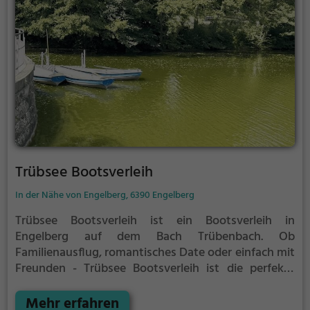
Trübsee Bootsverleih
In der Nähe von Engelberg, 6390 Engelberg
Trübsee Bootsverleih ist ein Bootsverleih in
Engelberg auf dem Bach Trübenbach.
Ob
Familienausflug, romantisches Date oder einfach mit
Freunden - Trübsee Bootsverleih ist die perfekte
Adresse in Engelberg. Hier kommen sowohl
Naturfreunde als auch Sportbegeisterte und echte
Mehr erfahren