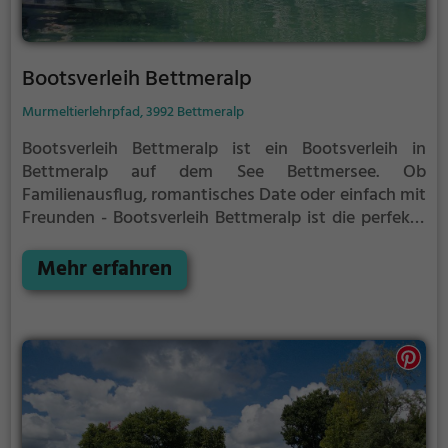
Bootsverleih Bettmeralp
Murmeltierlehrpfad, 3992 Bettmeralp
Bootsverleih Bettmeralp ist ein Bootsverleih in
Bettmeralp auf dem See Bettmersee.
Ob
Familienausflug, romantisches Date oder einfach mit
Freunden - Bootsverleih Bettmeralp ist die perfekte
Adresse in Bettmeralp. Hier kommen sowohl
Naturfreunde als auch Sportbegeisterte und echte
Mehr erfahren
Wasserratten auf ihre Kosten.