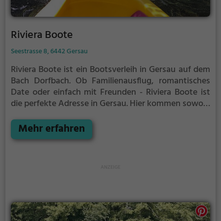
Riviera Boote
Seestrasse 8, 6442 Gersau
Riviera Boote ist ein Bootsverleih in Gersau auf dem
Bach Dorfbach.
Ob Familienausflug, romantisches
Date oder einfach mit Freunden - Riviera Boote ist
die perfekte Adresse in Gersau. Hier kommen sowohl
Naturfreunde als auch Sportbegeisterte und echte
Wasserratten auf ihre Kosten.
Mehr erfahren