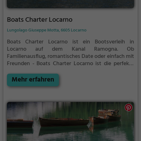
Boats Charter Locarno
Lungolago Giuseppe Motta, 6605 Locarno
Boats Charter Locarno ist ein Bootsverleih in
Locarno auf dem Kanal Ramogna.
Ob
Familienausflug, romantisches Date oder einfach mit
Freunden - Boats Charter Locarno ist die perfekte
Adresse in Locarno. Hier kommen sowohl
Naturfreunde als auch Sportbegeisterte und echte
Mehr erfahren
Wasserratten auf ihre Kosten.