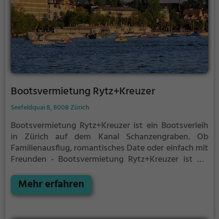
Bootsvermietung Rytz+Kreuzer
Seefeldquai 8, 8008 Zürich
Bootsvermietung Rytz+Kreuzer ist ein Bootsverleih
in Zürich auf dem Kanal Schanzengraben.
Ob
Familienausflug, romantisches Date oder einfach mit
Freunden - Bootsvermietung Rytz+Kreuzer ist die
perfekte Adresse in Zürich. Hier kommen sowohl
Naturfreunde als auch Sportbegeisterte und echte
Mehr erfahren
Wasserratten auf ihre Kosten.