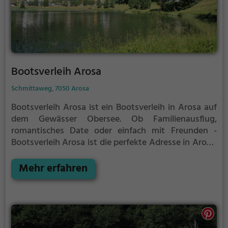
Bootsverleih Arosa
Schmittaweg, 7050 Arosa
Bootsverleih Arosa ist ein Bootsverleih in Arosa auf
dem Gewässer Obersee.
Ob Familienausflug,
romantisches Date oder einfach mit Freunden -
Bootsverleih Arosa ist die perfekte Adresse in Arosa.
Hier kommen sowohl Naturfreunde als auch
Sportbegeisterte und echte Wasserratten auf ihre
Mehr erfahren
Kosten.