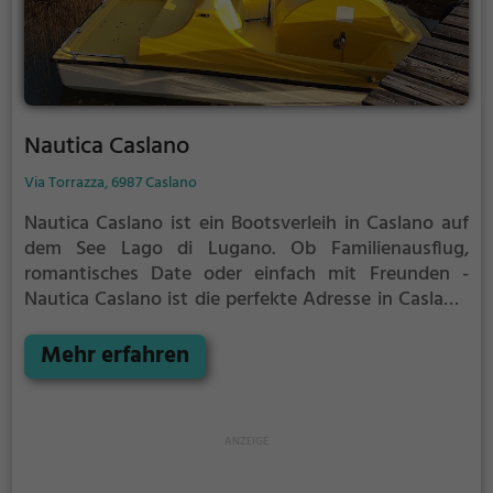
Nautica Caslano
Via Torrazza, 6987 Caslano
Nautica Caslano ist ein Bootsverleih in Caslano auf
dem See Lago di Lugano.
Ob Familienausflug,
romantisches Date oder einfach mit Freunden -
Nautica Caslano ist die perfekte Adresse in Caslano.
Hier kommen sowohl Naturfreunde als auch
Sportbegeisterte und echte Wasserratten auf ihre
Mehr erfahren
Kosten.