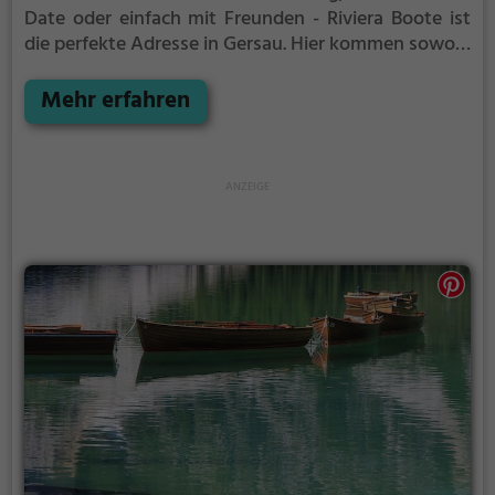
Date oder einfach mit Freunden - Riviera Boote ist
die perfekte Adresse in Gersau. Hier kommen sowohl
Naturfreunde als auch Sportbegeisterte und echte
Wasserratten auf ihre Kosten.
Mehr erfahren