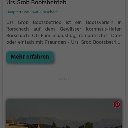
Urs Grob Bootsbetrieb
Hauptstrasse, 9400 Rorschach
Urs Grob Bootsbetrieb ist ein Bootsverleih in
Rorschach auf dem Gewässer Kornhaus-Hafen
Rorschach.
Ob Familienausflug, romantisches Date
oder einfach mit Freunden - Urs Grob Bootsbetrieb
ist die perfekte Adresse in Rorschach. Hier kommen
sowohl Naturfreunde als auch Sportbegeisterte und
Mehr erfahren
echte Wasserratten auf ihre Kosten.