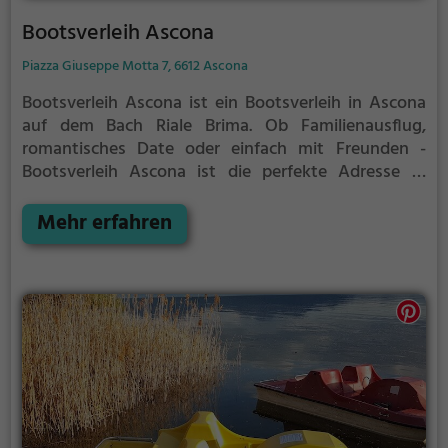
Bootsverleih Ascona
Piazza Giuseppe Motta 7, 6612 Ascona
Bootsverleih Ascona ist ein Bootsverleih in Ascona
auf dem Bach Riale Brima.
Ob Familienausflug,
romantisches Date oder einfach mit Freunden -
Bootsverleih Ascona ist die perfekte Adresse in
Ascona. Hier kommen sowohl Naturfreunde als auch
Sportbegeisterte und echte Wasserratten auf ihre
Mehr erfahren
Kosten.