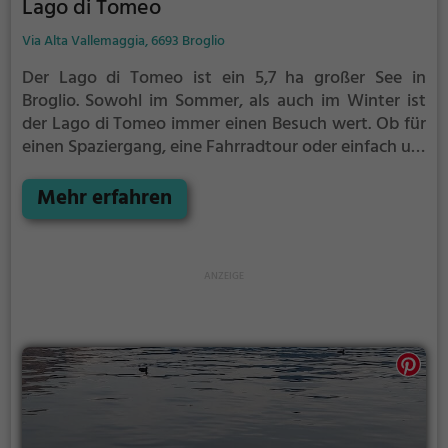
Lago di Tomeo
Via Alta Vallemaggia, 6693 Broglio
Der Lago di Tomeo ist ein 5,7 ha großer See in
Broglio.
Sowohl im Sommer, als auch im Winter ist
der Lago di Tomeo immer einen Besuch wert. Ob für
einen Spaziergang, eine Fahrradtour oder einfach um
die Natur zu genießen - der Lago di Tomeo bietet
zahlreiche Möglichkeiten für Freizeitaktivitäten.
Mehr erfahren