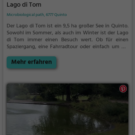
Lago di Tom
Microbiological path, 6777 Quinto
Der Lago di Tom ist ein 9,5 ha großer See in Quinto.
Sowohl im Sommer, als auch im Winter ist der Lago
di Tom immer einen Besuch wert. Ob für einen
Spaziergang, eine Fahrradtour oder einfach um die
Natur zu genießen - der Lago di Tom bietet
zahlreiche Möglichkeiten für Freizeitaktivitäten.
Mehr erfahren