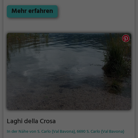
Fahrradtour oder einfach um die Natur zu genießen -
der Lago dei Cavagnöö bietet zahlreiche
Mehr erfahren
Möglichkeiten für Freizeitaktivitäten.
Laghi della Crosa
In der Nähe von S. Carlo (Val Bavona), 6690 S. Carlo (Val Bavona)