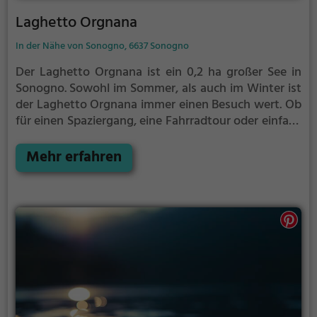
Laghetto Orgnana
In der Nähe von Sonogno, 6637 Sonogno
Der Laghetto Orgnana ist ein 0,2 ha großer See in
Sonogno.
Sowohl im Sommer, als auch im Winter ist
der Laghetto Orgnana immer einen Besuch wert. Ob
für einen Spaziergang, eine Fahrradtour oder einfach
um die Natur zu genießen - der Laghetto Orgnana
bietet zahlreiche Möglichkeiten für
Mehr erfahren
Freizeitaktivitäten.