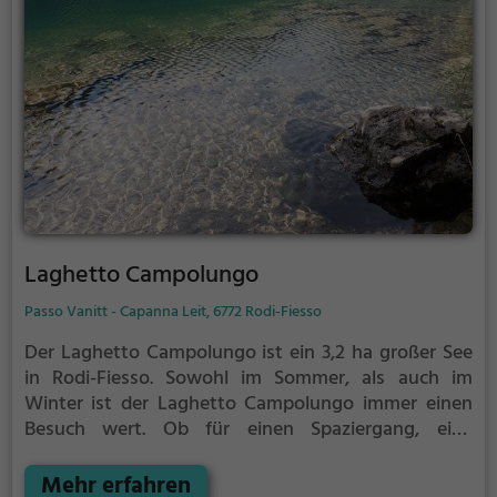
Laghetto Campolungo
Passo Vanitt - Capanna Leit, 6772 Rodi-Fiesso
Der Laghetto Campolungo ist ein 3,2 ha großer See
in Rodi-Fiesso.
Sowohl im Sommer, als auch im
Winter ist der Laghetto Campolungo immer einen
Besuch wert. Ob für einen Spaziergang, eine
Fahrradtour oder einfach um die Natur zu genießen -
der Laghetto Campolungo bietet zahlreiche
Mehr erfahren