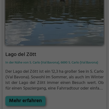
Lago del Zött
In der Nähe von S. Carlo (Val Bavona), 6690 S. Carlo (Val Bavona)
Der Lago del Zött ist ein 12,3 ha großer See in S. Carlo
(Val Bavona).
Sowohl im Sommer, als auch im Winter
ist der Lago del Zött immer einen Besuch wert. Ob
für einen Spaziergang, eine Fahrradtour oder einfach
um die Natur zu genießen - der Lago del Zött bietet
zahlreiche Möglichkeiten für Freizeitaktivitäten.
Mehr erfahren