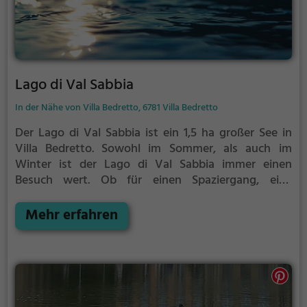
Lago di Val Sabbia
In der Nähe von Villa Bedretto, 6781 Villa Bedretto
Der Lago di Val Sabbia ist ein 1,5 ha großer See in
Villa Bedretto.
Sowohl im Sommer, als auch im
Winter ist der Lago di Val Sabbia immer einen
Besuch wert. Ob für einen Spaziergang, eine
Fahrradtour oder einfach um die Natur zu genießen -
der Lago di Val Sabbia bietet zahlreiche
Mehr erfahren
Möglichkeiten für Freizeitaktivitäten.