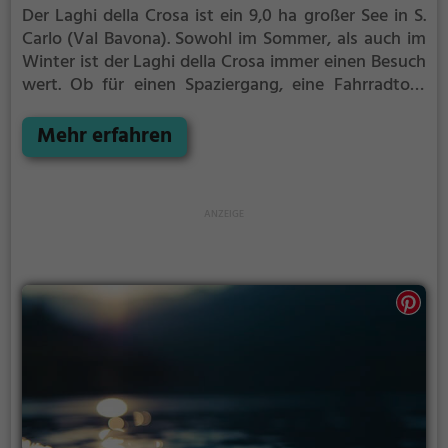
Der Laghi della Crosa ist ein 9,0 ha großer See in S.
Carlo (Val Bavona).
Sowohl im Sommer, als auch im
Winter ist der Laghi della Crosa immer einen Besuch
wert. Ob für einen Spaziergang, eine Fahrradtour
oder einfach um die Natur zu genießen - der Laghi
della Crosa bietet zahlreiche Möglichkeiten für
Mehr erfahren
Freizeitaktivitäten.