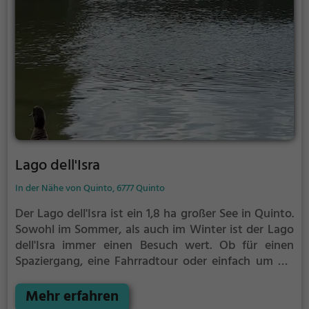
Lago dell'Isra
In der Nähe von Quinto, 6777 Quinto
Der Lago dell'Isra ist ein 1,8 ha großer See in Quinto.
Sowohl im Sommer, als auch im Winter ist der Lago
dell'Isra immer einen Besuch wert. Ob für einen
Spaziergang, eine Fahrradtour oder einfach um die
Natur zu genießen - der Lago dell'Isra bietet
zahlreiche Möglichkeiten für Freizeitaktivitäten.
Mehr erfahren