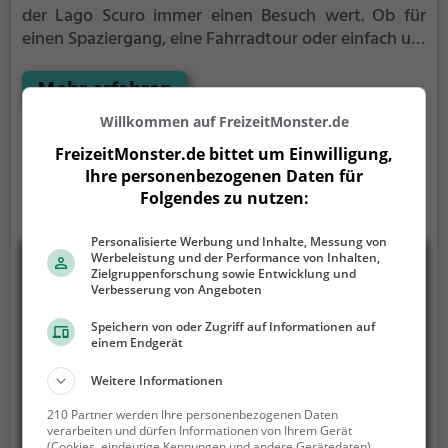
der Lago Scuro immer einen Besuch wert. Ob für
einen Spaziergang, eine Fahrradtour oder einfach um
die Natur zu genießen - der Lago Scuro bietet
zahlreiche Möglichkeiten für Freizeitaktivitäten.
Mehr erfahren
Willkommen auf FreizeitMonster.de
FreizeitMonster.de bittet um Einwilligung,
Ihre personenbezogenen Daten für
Folgendes zu nutzen:
Personalisierte Werbung und Inhalte, Messung von
Werbeleistung und der Performance von Inhalten,
Zielgruppenforschung sowie Entwicklung und
Verbesserung von Angeboten
Speichern von oder Zugriff auf Informationen auf
einem Endgerät
Weitere Informationen
210 Partner werden Ihre personenbezogenen Daten
verarbeiten und dürfen Informationen von Ihrem Gerät
(Cookies, eindeutige Kennungen und andere Gerätedaten)