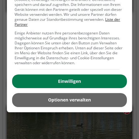
speichern und darauf zugreifen. Die Informationen von Ihrem
Gerät können mit den Partnern geteilt oder speziell von dieser
Website verwendet werden. Wir und unsere Partner dürfen
genaue Daten zur Standortbestimmung verwenden.
Liste der
Laghetto Gardiscio
Partner
Einige Anbieter nutzen Ihre personenbezogenen Daten
In der Nähe von Dalpe, 6774 Dalpe
möglicherweise auf Grundlage ihres berechtigten Interesses.
Dagegen können Sie unten über den Button zum Verwalten
Der Laghetto Gardiscio ist ein 1,1 ha großer See in
Ihrer Optionen Einspruch erheben. Unten auf dieser Seite oder
Dalpe.
Sowohl im Sommer, als auch im Winter ist der
im Menü der Website finden Sie einen Link, über den Sie die
Einwilligung in die Datenschutz- und Cookie-Einstellungen
Laghetto Gardiscio immer einen Besuch wert. Ob für
verwalten oder widerrufen können.
einen Spaziergang, eine Fahrradtour oder einfach um
die Natur zu genießen - der Laghetto Gardiscio
bietet zahlreiche Möglichkeiten für
Einwilligen
Mehr erfahren
Freizeitaktivitäten.
Optionen verwalten