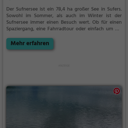
Der Sufnersee ist ein 78,4 ha großer See in Sufers.
Sowohl im Sommer, als auch im Winter ist der
Sufnersee immer einen Besuch wert. Ob für einen
Spaziergang, eine Fahrradtour oder einfach um die
Natur zu genießen - der Sufnersee bietet zahlreiche
Möglichkeiten für Freizeitaktivitäten.
Mehr erfahren