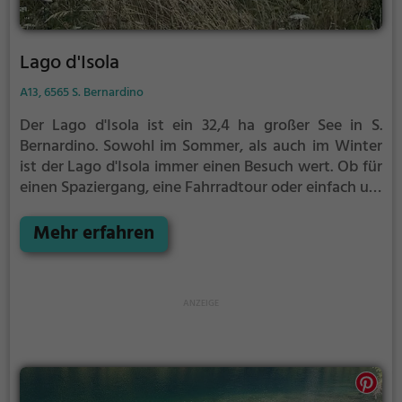
Lago d'Isola
A13, 6565 S. Bernardino
Der Lago d'Isola ist ein 32,4 ha großer See in S.
Bernardino.
Sowohl im Sommer, als auch im Winter
ist der Lago d'Isola immer einen Besuch wert. Ob für
einen Spaziergang, eine Fahrradtour oder einfach um
die Natur zu genießen - der Lago d'Isola bietet
zahlreiche Möglichkeiten für Freizeitaktivitäten.
Mehr erfahren