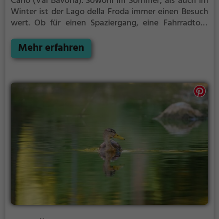
Carlo (Val Bavona).
Sowohl im Sommer, als auch im
Winter ist der Lago della Froda immer einen Besuch
wert. Ob für einen Spaziergang, eine Fahrradtour
oder einfach um die Natur zu genießen - der Lago
della Froda bietet zahlreiche Möglichkeiten für
Mehr erfahren
Freizeitaktivitäten.