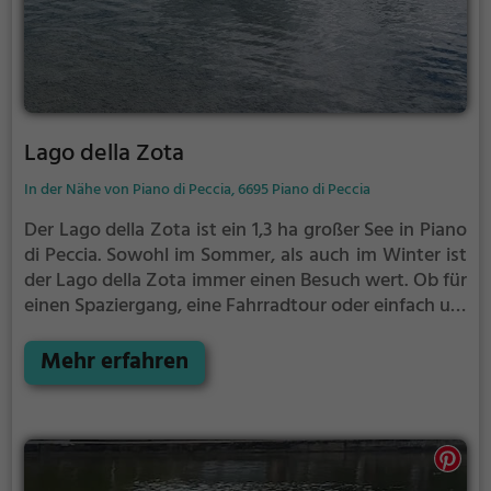
Lago della Zota
In der Nähe von Piano di Peccia, 6695 Piano di Peccia
Der Lago della Zota ist ein 1,3 ha großer See in Piano
di Peccia.
Sowohl im Sommer, als auch im Winter ist
der Lago della Zota immer einen Besuch wert. Ob für
einen Spaziergang, eine Fahrradtour oder einfach um
die Natur zu genießen - der Lago della Zota bietet
zahlreiche Möglichkeiten für Freizeitaktivitäten.
Mehr erfahren