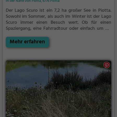
In der Nähe von Piotta, 6776 Piotta
Der Lago Scuro ist ein 7,2 ha großer See in Piotta.
Sowohl im Sommer, als auch im Winter ist der Lago
Scuro immer einen Besuch wert. Ob für einen
Spaziergang, eine Fahrradtour oder einfach um die
Natur zu genießen - der Lago Scuro bietet zahlreiche
Möglichkeiten für Freizeitaktivitäten.
Mehr erfahren