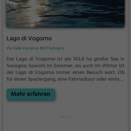
Lago di Vogorno
Via Valle Verzasca, 6637 Sonogno
Der Lago di Vogorno ist ein 143,4 ha großer See in
Sonogno.
Sowohl im Sommer, als auch im Winter ist
der Lago di Vogorno immer einen Besuch wert. Ob
für einen Spaziergang, eine Fahrradtour oder einfach
um die Natur zu genießen - der Lago di Vogorno
bietet zahlreiche Möglichkeiten für
Mehr erfahren
Freizeitaktivitäten.