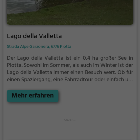
Lago della Valletta
Strada Alpe Garzonera, 6776 Piotta
Der Lago della Valletta ist ein 0,4 ha großer See in
Piotta.
Sowohl im Sommer, als auch im Winter ist der
Lago della Valletta immer einen Besuch wert. Ob für
einen Spaziergang, eine Fahrradtour oder einfach um
die Natur zu genießen - der Lago della Valletta bietet
zahlreiche Möglichkeiten für Freizeitaktivitäten.
Mehr erfahren