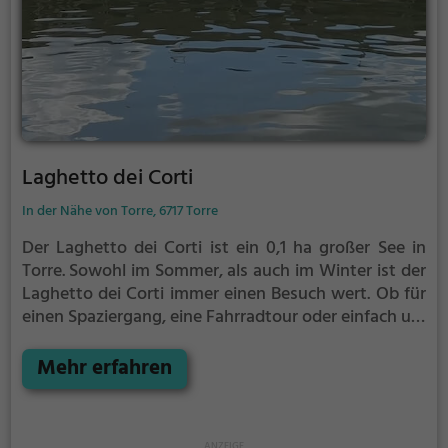
Laghetto dei Corti
In der Nähe von Torre, 6717 Torre
Der Laghetto dei Corti ist ein 0,1 ha großer See in
Torre.
Sowohl im Sommer, als auch im Winter ist der
Laghetto dei Corti immer einen Besuch wert. Ob für
einen Spaziergang, eine Fahrradtour oder einfach um
die Natur zu genießen - der Laghetto dei Corti bietet
zahlreiche Möglichkeiten für Freizeitaktivitäten.
Mehr erfahren