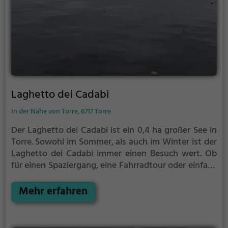
Laghetto dei Cadabi
In der Nähe von Torre, 6717 Torre
Der Laghetto dei Cadabi ist ein 0,4 ha großer See in
Torre.
Sowohl im Sommer, als auch im Winter ist der
Laghetto dei Cadabi immer einen Besuch wert. Ob
für einen Spaziergang, eine Fahrradtour oder einfach
um die Natur zu genießen - der Laghetto dei Cadabi
bietet zahlreiche Möglichkeiten für
Mehr erfahren
Freizeitaktivitäten.