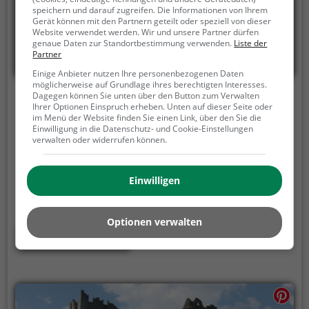
speichern und darauf zugreifen. Die Informationen von Ihrem
Gerät können mit den Partnern geteilt oder speziell von dieser
Website verwendet werden. Wir und unsere Partner dürfen
genaue Daten zur Standortbestimmung verwenden.
Liste der
Partner
Einige Anbieter nutzen Ihre personenbezogenen Daten
möglicherweise auf Grundlage ihres berechtigten Interesses.
Dagegen können Sie unten über den Button zum Verwalten
Schloss Petersberg
Ihrer Optionen Einspruch erheben. Unten auf dieser Seite oder
im Menü der Website finden Sie einen Link, über den Sie die
Sankt Petersberg 60, 6424 Silz
Einwilligung in die Datenschutz- und Cookie-Einstellungen
verwalten oder widerrufen können.
Schloss Petersberg ist ein Adelssitz in Silz.
Der
Adelssitz eignet sich vor allem als Ausflugsziel für
eine Wanderung oder einen Spaziergang. Besonders
Einwilligen
beliebt ist er bei Familien, Naturfreunden und
Geschichtsfans.
Der Adelssitz offenbart historische
Optionen verwalten
Aspekte aus längst vergangenen Zeiten und bietet
Mehr erfahren
einen kleinen Einblick in die Geschichte.