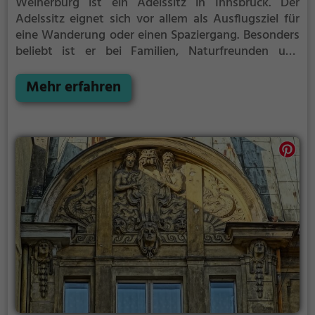
Weiherburg ist ein Adelssitz in Innsbruck.
Der
Adelssitz eignet sich vor allem als Ausflugsziel für
eine Wanderung oder einen Spaziergang. Besonders
beliebt ist er bei Familien, Naturfreunden und
Geschichtsfans.
Der Adelssitz offenbart historische
Aspekte aus längst vergangenen Zeiten und bietet
Mehr erfahren
einen kleinen Einblick in die Geschichte.