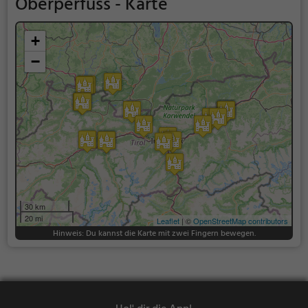
Oberperfuss - Karte
+
−
30 km
20 mi
Leaflet
| ©
OpenStreetMap contributors
Hinweis: Du kannst die Karte mit zwei Fingern bewegen.