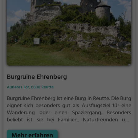
Burgruine Ehrenberg
Äußeres Tor, 6600 Reutte
Burgruine Ehrenberg ist eine Burg in Reutte.
Die Burg
eignet sich besonders gut als Ausflugsziel für eine
Wanderung oder einen Spaziergang. Besonders
beliebt ist sie bei Familien, Naturfreunden und
Geschichtsfans.
Die historische Burg offenbart
Aspekte aus längst vergangenen Zeiten und bietet
Mehr erfahren