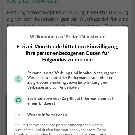
Äußerer Tunnel, 6600 Reutte
Festung Schlosskopf ist eine Burg in Reutte.
Die Burg
eignet sich besonders gut als Ausflugsziel für eine
Wanderung oder einen Spaziergang. Besonders
beliebt ist sie bei Familien, Naturfreunden und
Willkommen auf FreizeitMonster.de
Geschichtsfans.
Die historische Burg offenbart
FreizeitMonster.de bittet um Einwilligung,
Aspekte aus längst vergangenen Zeiten und bietet
Mehr erfahren
Ihre personenbezogenen Daten für
einen kleinen Einblick in die Geschichte.
Folgendes zu nutzen:
Personalisierte Werbung und Inhalte, Messung von
Werbeleistung und der Performance von Inhalten,
Zielgruppenforschung sowie Entwicklung und
Verbesserung von Angeboten
Speichern von oder Zugriff auf Informationen auf
einem Endgerät
Weitere Informationen
210 Partner werden Ihre personenbezogenen Daten
verarbeiten und dürfen Informationen von Ihrem Gerät
(Cookies, eindeutige Kennungen und andere Gerätedaten)