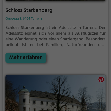
Schloss Starkenberg
Griesegg 3, 6464 Tarrenz
Schloss Starkenberg ist ein Adelssitz in Tarrenz.
Der
Adelssitz eignet sich vor allem als Ausflugsziel für
eine Wanderung oder einen Spaziergang. Besonders
beliebt ist er bei Familien, Naturfreunden und
Geschichtsfans.
Der Adelssitz offenbart historische
Aspekte aus längst vergangenen Zeiten und bietet
Mehr erfahren
einen kleinen Einblick in die Geschichte.