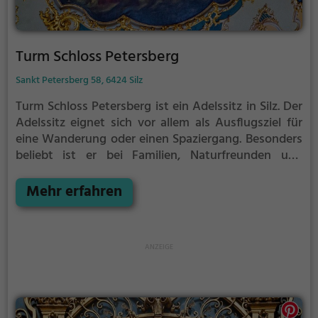
Turm Schloss Petersberg
Sankt Petersberg 58, 6424 Silz
Turm Schloss Petersberg ist ein Adelssitz in Silz.
Der
Adelssitz eignet sich vor allem als Ausflugsziel für
eine Wanderung oder einen Spaziergang. Besonders
beliebt ist er bei Familien, Naturfreunden und
Geschichtsfans.
Der Adelssitz offenbart historische
Aspekte aus längst vergangenen Zeiten und bietet
Mehr erfahren
einen kleinen Einblick in die Geschichte.