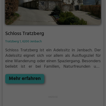
Schloss Tratzberg
Tratzberg 1, 6200 Jenbach
Schloss Tratzberg ist ein Adelssitz in Jenbach.
Der
Adelssitz eignet sich vor allem als Ausflugsziel für
eine Wanderung oder einen Spaziergang. Besonders
beliebt ist er bei Familien, Naturfreunden und
Geschichtsfans.
Der Adelssitz offenbart historische
Aspekte aus längst vergangenen Zeiten und bietet
Mehr erfahren
einen kleinen Einblick in die Geschichte.