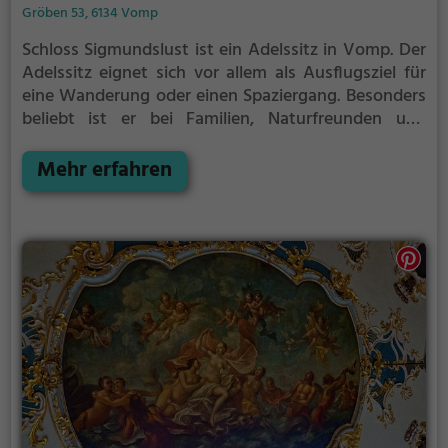
Gröben 53, 6134 Vomp
Schloss Sigmundslust ist ein Adelssitz in Vomp.
Der
Adelssitz eignet sich vor allem als Ausflugsziel für
eine Wanderung oder einen Spaziergang. Besonders
beliebt ist er bei Familien, Naturfreunden und
Geschichtsfans.
Der Adelssitz offenbart historische
Aspekte aus längst vergangenen Zeiten und bietet
Mehr erfahren
einen kleinen Einblick in die Geschichte.