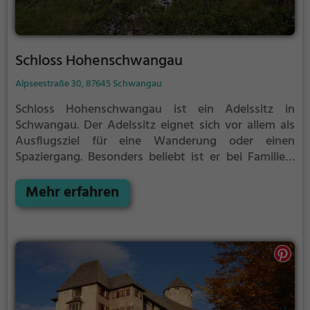
Schloss Hohenschwangau
Alpseestraße 30, 87645 Schwangau
Schloss Hohenschwangau ist ein Adelssitz in
Schwangau.
Der Adelssitz eignet sich vor allem als
Ausflugsziel für eine Wanderung oder einen
Spaziergang. Besonders beliebt ist er bei Familien,
Naturfreunden und Geschichtsfans.
Der Adelssitz
offenbart historische Aspekte aus längst
Mehr erfahren
vergangenen Zeiten und bietet einen kleinen
Einblick in die Geschichte.