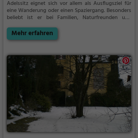
Adelssitz eignet sich vor allem als Ausflugsziel für
eine Wanderung oder einen Spaziergang. Besonders
beliebt ist er bei Familien, Naturfreunden und
Geschichtsfans.
Der Adelssitz offenbart historische
Aspekte aus längst vergangenen Zeiten und bietet
Mehr erfahren
einen kleinen Einblick in die Geschichte.