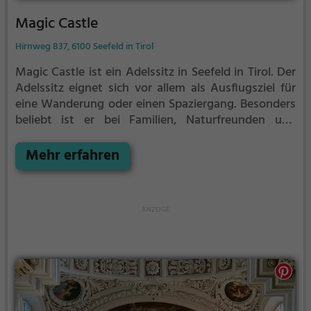
Magic Castle
Hirnweg 837, 6100 Seefeld in Tirol
Magic Castle ist ein Adelssitz in Seefeld in Tirol.
Der
Adelssitz eignet sich vor allem als Ausflugsziel für
eine Wanderung oder einen Spaziergang. Besonders
beliebt ist er bei Familien, Naturfreunden und
Geschichtsfans.
Der Adelssitz offenbart historische
Aspekte aus längst vergangenen Zeiten und bietet
Mehr erfahren
einen kleinen Einblick in die Geschichte.