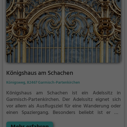
Königshaus am Schachen
Königsweg, 82467 Garmisch-Partenkirchen
Königshaus am Schachen ist ein Adelssitz in
Garmisch-Partenkirchen.
Der Adelssitz eignet sich
vor allem als Ausflugsziel für eine Wanderung oder
einen Spaziergang. Besonders beliebt ist er bei
Familien, Naturfreunden und Geschichtsfans.
Der
Adelssitz offenbart historische Aspekte aus längst