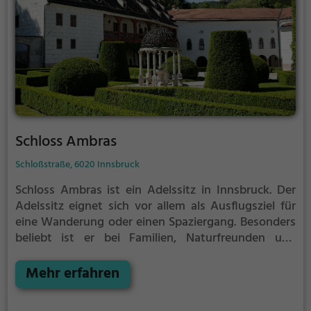
Schloss Ambras
Schloßstraße, 6020 Innsbruck
Schloss Ambras ist ein Adelssitz in Innsbruck.
Der
Adelssitz eignet sich vor allem als Ausflugsziel für
eine Wanderung oder einen Spaziergang. Besonders
beliebt ist er bei Familien, Naturfreunden und
Geschichtsfans.
Der Adelssitz offenbart historische
Aspekte aus längst vergangenen Zeiten und bietet
Mehr erfahren
einen kleinen Einblick in die Geschichte.