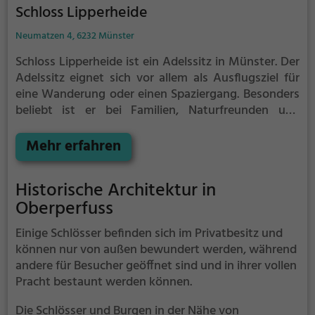
Schloss Lipperheide
Neumatzen 4, 6232 Münster
Schloss Lipperheide ist ein Adelssitz in Münster.
Der
Adelssitz eignet sich vor allem als Ausflugsziel für
eine Wanderung oder einen Spaziergang. Besonders
beliebt ist er bei Familien, Naturfreunden und
Geschichtsfans.
Der Adelssitz offenbart historische
Aspekte aus längst vergangenen Zeiten und bietet
Mehr erfahren
einen kleinen Einblick in die Geschichte.
Historische Architektur in
Oberperfuss
Einige Schlösser befinden sich im Privatbesitz und
können nur von außen bewundert werden, während
andere für Besucher geöffnet sind und in ihrer vollen
Pracht bestaunt werden können.
Die Schlösser und Burgen in der Nähe von