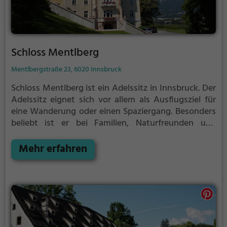
Schloss Mentlberg
Mentlbergstraße 23, 6020 Innsbruck
Schloss Mentlberg ist ein Adelssitz in Innsbruck.
Der
Adelssitz eignet sich vor allem als Ausflugsziel für
eine Wanderung oder einen Spaziergang. Besonders
beliebt ist er bei Familien, Naturfreunden und
Geschichtsfans.
Der Adelssitz offenbart historische
Aspekte aus längst vergangenen Zeiten und bietet
Mehr erfahren
einen kleinen Einblick in die Geschichte.