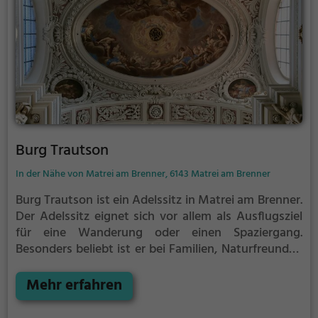
Burg Trautson
In der Nähe von Matrei am Brenner, 6143 Matrei am Brenner
Burg Trautson ist ein Adelssitz in Matrei am Brenner.
Der Adelssitz eignet sich vor allem als Ausflugsziel
für eine Wanderung oder einen Spaziergang.
Besonders beliebt ist er bei Familien, Naturfreunden
und Geschichtsfans.
Der Adelssitz offenbart
historische Aspekte aus längst vergangenen Zeiten
Mehr erfahren
und bietet einen kleinen Einblick in die Geschichte.