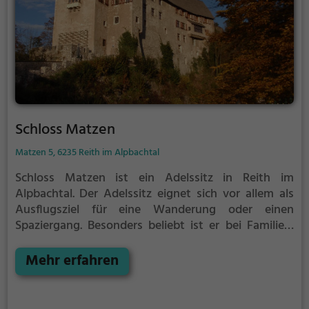
Schloss Matzen
Matzen 5, 6235 Reith im Alpbachtal
Schloss Matzen ist ein Adelssitz in Reith im
Alpbachtal.
Der Adelssitz eignet sich vor allem als
Ausflugsziel für eine Wanderung oder einen
Spaziergang. Besonders beliebt ist er bei Familien,
Naturfreunden und Geschichtsfans.
Der Adelssitz
offenbart historische Aspekte aus längst
Mehr erfahren
vergangenen Zeiten und bietet einen kleinen
Einblick in die Geschichte.