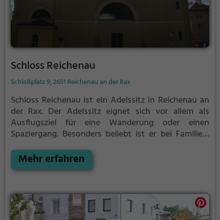
Schloss Reichenau
Schloßplatz 9, 2651 Reichenau an der Rax
Schloss Reichenau ist ein Adelssitz in Reichenau an
der Rax.
Der Adelssitz eignet sich vor allem als
Ausflugsziel für eine Wanderung oder einen
Spaziergang. Besonders beliebt ist er bei Familien,
Naturfreunden und Geschichtsfans.
Der Adelssitz
offenbart historische Aspekte aus längst
Mehr erfahren
vergangenen Zeiten und bietet einen kleinen
Einblick in die Geschichte.