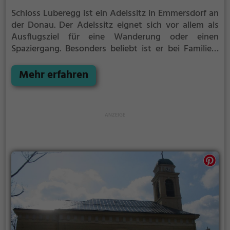
Schloss Luberegg ist ein Adelssitz in Emmersdorf an
der Donau.
Der Adelssitz eignet sich vor allem als
Ausflugsziel für eine Wanderung oder einen
Spaziergang. Besonders beliebt ist er bei Familien,
Naturfreunden und Geschichtsfans.
Der Adelssitz
offenbart historische Aspekte aus längst
Mehr erfahren
vergangenen Zeiten und bietet einen kleinen
Einblick in die Geschichte.