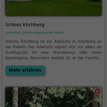
Schloss Kirchberg
Schloßhof, 3204 Kirchberg an der Pielach
Schloss Kirchberg ist ein Adelssitz in Kirchberg an
der Pielach.
Der Adelssitz eignet sich vor allem als
Ausflugsziel für eine Wanderung oder einen
Spaziergang. Besonders beliebt ist er bei Familien,
Naturfreunden und Geschichtsfans.
Der Adelssitz
offenbart historische Aspekte aus längst
Mehr erfahren
vergangenen Zeiten und bietet einen kleinen
Einblick in die Geschichte.