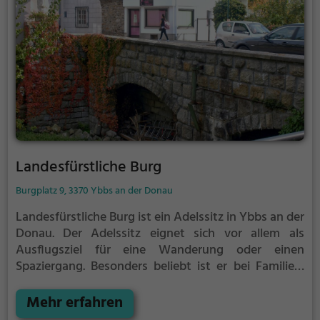
Landesfürstliche Burg
Burgplatz 9, 3370 Ybbs an der Donau
Landesfürstliche Burg ist ein Adelssitz in Ybbs an der
Donau.
Der Adelssitz eignet sich vor allem als
Ausflugsziel für eine Wanderung oder einen
Spaziergang. Besonders beliebt ist er bei Familien,
Naturfreunden und Geschichtsfans.
Der Adelssitz
offenbart historische Aspekte aus längst
Mehr erfahren
vergangenen Zeiten und bietet einen kleinen