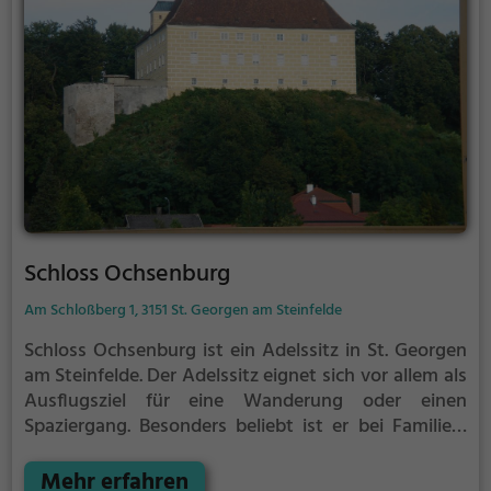
Schloss Ochsenburg
Am Schloßberg 1, 3151 St. Georgen am Steinfelde
Schloss Ochsenburg ist ein Adelssitz in St. Georgen
am Steinfelde.
Der Adelssitz eignet sich vor allem als
Ausflugsziel für eine Wanderung oder einen
Spaziergang. Besonders beliebt ist er bei Familien,
Naturfreunden und Geschichtsfans.
Der Adelssitz
offenbart historische Aspekte aus längst
Mehr erfahren