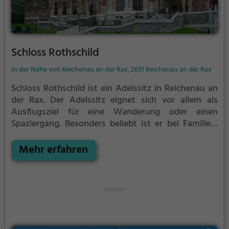
Schloss Rothschild
In der Nähe von Reichenau an der Rax, 2651 Reichenau an der Rax
Schloss Rothschild ist ein Adelssitz in Reichenau an
der Rax.
Der Adelssitz eignet sich vor allem als
Ausflugsziel für eine Wanderung oder einen
Spaziergang. Besonders beliebt ist er bei Familien,
Naturfreunden und Geschichtsfans.
Der Adelssitz
offenbart historische Aspekte aus längst
Mehr erfahren
vergangenen Zeiten und bietet einen kleinen
Einblick in die Geschichte.