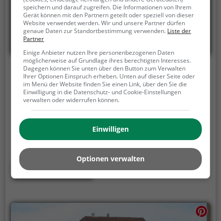
speichern und darauf zugreifen. Die Informationen von Ihrem
Gerät können mit den Partnern geteilt oder speziell von dieser
Website verwendet werden. Wir und unsere Partner dürfen
genaue Daten zur Standortbestimmung verwenden.
Liste der
Partner
Einige Anbieter nutzen Ihre personenbezogenen Daten
möglicherweise auf Grundlage ihres berechtigten Interesses.
Dagegen können Sie unten über den Button zum Verwalten
Schloss Dornhof
Ihrer Optionen Einspruch erheben. Unten auf dieser Seite oder
im Menü der Website finden Sie einen Link, über den Sie die
In der Nähe von St. Veit an der Glan, 9300 St. Veit an der Glan
Einwilligung in die Datenschutz- und Cookie-Einstellungen
verwalten oder widerrufen können.
Schloss Dornhof ist ein Adelssitz in St. Veit an der
Glan.
Der Adelssitz eignet sich vor allem als
Ausflugsziel für eine Wanderung oder einen
Einwilligen
Spaziergang. Besonders beliebt ist er bei Familien,
Naturfreunden und Geschichtsfans.
Der Adelssitz
Optionen verwalten
offenbart historische Aspekte aus längst
Mehr erfahren
vergangenen Zeiten und bietet einen kleinen
Einblick in die Geschichte.