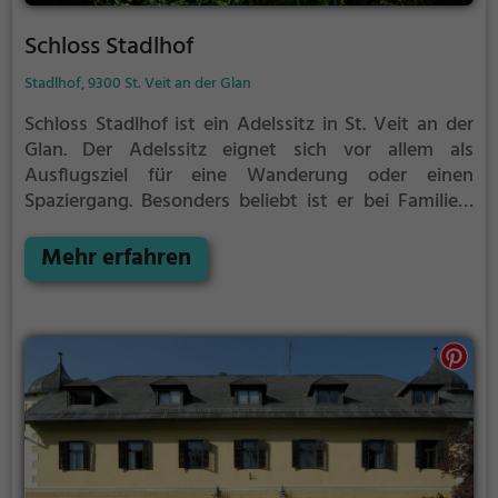
Schloss Stadlhof
Stadlhof, 9300 St. Veit an der Glan
Schloss Stadlhof ist ein Adelssitz in St. Veit an der
Glan.
Der Adelssitz eignet sich vor allem als
Ausflugsziel für eine Wanderung oder einen
Spaziergang. Besonders beliebt ist er bei Familien,
Naturfreunden und Geschichtsfans.
Der Adelssitz
offenbart historische Aspekte aus längst
Mehr erfahren
vergangenen Zeiten und bietet einen kleinen
Einblick in die Geschichte.