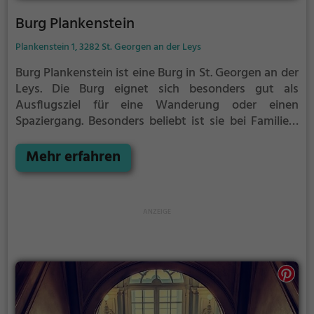
Burg Plankenstein
Plankenstein 1, 3282 St. Georgen an der Leys
Burg Plankenstein ist eine Burg in St. Georgen an der
Leys.
Die Burg eignet sich besonders gut als
Ausflugsziel für eine Wanderung oder einen
Spaziergang. Besonders beliebt ist sie bei Familien,
Naturfreunden und Geschichtsfans.
Die historische
Burg offenbart Aspekte aus längst vergangenen
Mehr erfahren
Zeiten und bietet einen kleinen Einblick in die
Geschichte.