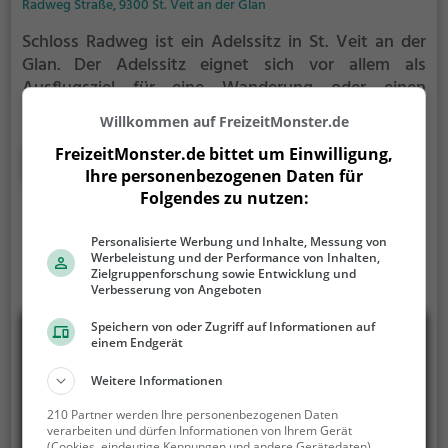
Radweg Straße, 9300 St. Veit an der Glan
Schloss Radweg ist ein Adelssitz in St. Veit an der
Glan.
Der Adelssitz eignet sich vor allem als
Ausflugsziel für eine Wanderung oder einen
Spaziergang. Besonders beliebt ist er bei Familien,
Willkommen auf FreizeitMonster.de
Naturfreunden und Geschichtsfans.
Der Adelssitz
FreizeitMonster.de bittet um Einwilligung,
offenbart historische Aspekte aus längst
Mehr erfahren
Ihre personenbezogenen Daten für
vergangenen Zeiten und bietet einen kleinen
Folgendes zu nutzen:
Einblick in die Geschichte.
Personalisierte Werbung und Inhalte, Messung von
Werbeleistung und der Performance von Inhalten,
Zielgruppenforschung sowie Entwicklung und
Verbesserung von Angeboten
Speichern von oder Zugriff auf Informationen auf
einem Endgerät
Weitere Informationen
210 Partner werden Ihre personenbezogenen Daten
verarbeiten und dürfen Informationen von Ihrem Gerät
(Cookies, eindeutige Kennungen und andere Gerätedaten)