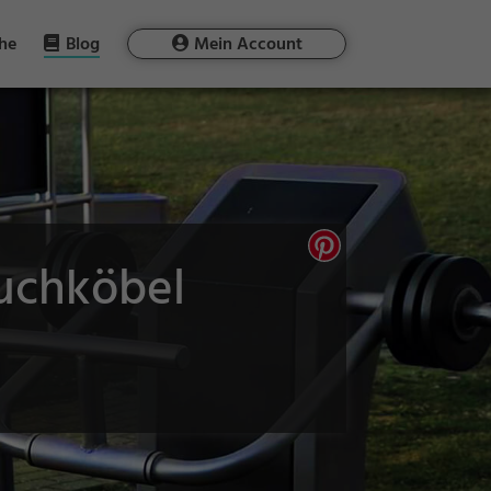
he
Blog
Mein Account
ruchköbel