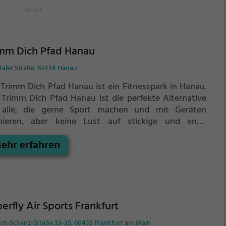
imm Dich Pfad Hanau
taler Straße, 63454 Hanau
 Trimm Dich Pfad Hanau ist ein Fitnesspark in Hanau.
 Trimm Dich Pfad Hanau ist die perfekte Alternative
 alle, die gerne Sport machen und mit Geräten
inieren, aber keine Lust auf stickige und enge
nessstudios haben.
Kraft- und Ausdauertraining wie
ehr erfahren
itnessstudio aber an der frischen Luft. Im Trimm Dich
 Hanau findest du folgende Geräte für dein Training:
erfly Air Sports Frankfurt
st-Schanz-Straße 33-35, 60433 Frankfurt am Main