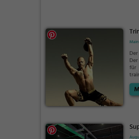
Tr
Main
Der
Der
für
tra
Fit
M
im F
Pfad
Sup
Augu