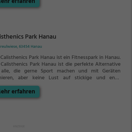
ehr erfahren
isthenics Park Hanau
Breulwiese, 63454 Hanau
Calisthenics Park Hanau ist ein Fitnesspark in Hanau.
 Calisthenics Park Hanau ist die perfekte Alternative
 alle, die gerne Sport machen und mit Geräten
inieren, aber keine Lust auf stickige und enge
nessstudios haben.
Kraft- und Ausdauertraining wie
ehr erfahren
Fitnessstudio aber an der frischen Luft. Im
isthenics Park Hanau findest du folgende Geräte für
 Training: