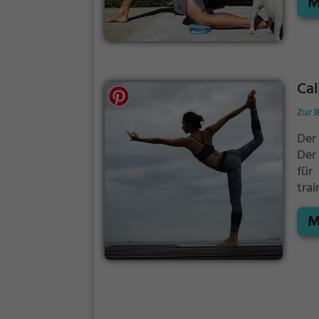
M
Cal
Zur 
Der 
Der
für
tra
Fit
M
im 
Cal
dein