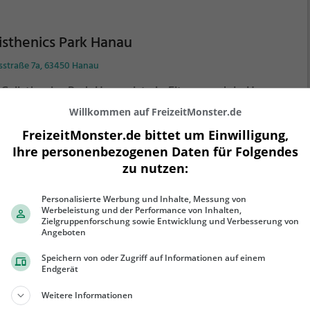
isthenics Park Hanau
sstraße 7a, 63450 Hanau
Calisthenics Park Hanau ist ein Fitnesspark in Hanau.
 Calisthenics Park Hanau ist die perfekte Alternative
Willkommen auf FreizeitMonster.de
 alle, die gerne Sport machen und mit Geräten
FreizeitMonster.de bittet um Einwilligung,
inieren, aber keine Lust auf stickige und enge
Ihre personenbezogenen Daten für Folgendes
nessstudios haben.
Kraft- und Ausdauertraining wie
zu nutzen:
ehr erfahren
Fitnessstudio aber an der frischen Luft. Im
isthenics Park Hanau findest du folgende Geräte für
Personalisierte Werbung und Inhalte, Messung von
 Training:
Werbeleistung und der Performance von Inhalten,
Zielgruppenforschung sowie Entwicklung und Verbesserung von
Angeboten
nesspark Neuberg
Speichern von oder Zugriff auf Informationen auf einem
Endgerät
er Nähe von Neuberg, 63543 Neuberg
Weitere Informationen
 Fitnesspark Neuberg ist ein Fitnesspark in Neuberg.