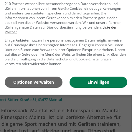
 Fitnesspark Neuberg ist die perfekte Alternative für
210 Partner werden Ihre personenbezogenen Daten verarbeiten und
dürfen Informationen von Ihrem Gerät (Cookies, eindeutige Kennungen
e, die gerne Sport machen und mit Geräten trainieren,
und andere Gerätedaten) speichern und darauf zugreifen. Die
r keine Lust auf stickige und enge Fitnessstudios
Informationen von Ihrem Gerät können mit den Partnern geteilt oder
speziell von dieser Website verwendet werden. Wir und unsere Partner
en.
dürfen genaue Daten zur Standortbestimmung verwenden.
Liste der
ehr erfahren
Partner
Einige Anbieter nutzen Ihre personenbezogenen Daten möglicherweise
auf Grundlage ihres berechtigten Interesses. Dagegen können Sie unten
über den Button zum Verwalten Ihrer Optionen Einspruch erheben. Unten
auf dieser Seite oder im Menü der Website finden Sie einen Link, über den
Sie die Einwilligung in die Datenschutz- und Cookie-Einstellungen
verwalten oder widerrufen können.
Optionen verwalten
Einwilligen
nesspark Maintal
ert-Stifter-Straße 51, 63477 Maintal
 Fitnesspark Maintal ist ein Fitnesspark in Maintal.
 Fitnesspark Maintal ist die perfekte Alternative für
e, die gerne Sport machen und mit Geräten trainieren,
r keine Lust auf stickige und enge Fitnessstudios