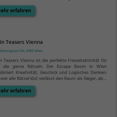
 als Team könnt ihr gewinnen. Im Escape Room ist für
ehr erfahren
zelkämpfer kein Platz. Nur wer als Gruppe
ammenarbeitet und seine Fähigkeiten kombiniert
 das Rätsel lösen.
in Teasers Vienna
nborngasse 13A, 1080 Wien
n Teasers Vienna ist die perfekte Freizeitaktivität für
e, die gerne Rätseln.
Der Escape Room in Wien
biniert Kreativität, Geschick und Logisches Denken.
wer alle Rätsel löst verlässt den Raum als Sieger, aber
tung: nur als Team könnt ihr gewinnen. Im Escape
ehr erfahren
 ist für Einzelkämpfer kein Platz. Nur wer als Gruppe
ammenarbeitet und seine Fähigkeiten kombiniert
 das Rätsel lösen.