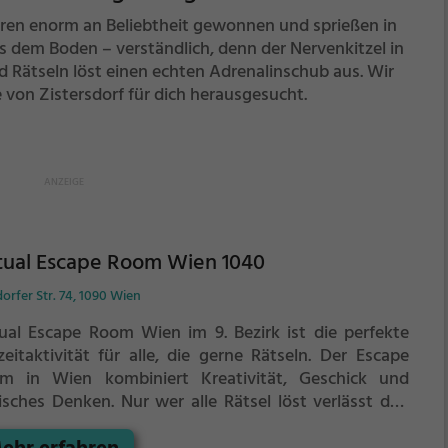
ren enorm an Beliebtheit gewonnen und sprießen in
us dem Boden – verständlich, denn der Nervenkitzel in
 Rätseln löst einen echten Adrenalinschub aus. Wir
von Zistersdorf für dich herausgesucht.
tual Escape Room Wien 1040
rfer Str. 74, 1090 Wien
tual Escape Room Wien im 9. Bezirk ist die perfekte
zeitaktivität für alle, die gerne Rätseln.
Der Escape
m in Wien kombiniert Kreativität, Geschick und
isches Denken. Nur wer alle Rätsel löst verlässt den
m als Sieger, aber Achtung: nur als Team könnt ihr