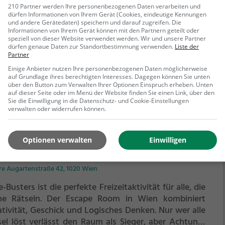
gerne Rätseln.
Der Escape Room in Wien kombiniert
210 Partner werden Ihre personenbezogenen Daten verarbeiten und
dürfen Informationen von Ihrem Gerät (Cookies, eindeutige Kennungen
ativität, Geschick und Logisches Denken. Nur wer alle
und andere Gerätedaten) speichern und darauf zugreifen. Die
sel löst verlässt den Raum als Sieger, aber Achtung:
Informationen von Ihrem Gerät können mit den Partnern geteilt oder
 als Team könnt ihr gewinnen. Im Escape Room ist für
speziell von dieser Website verwendet werden. Wir und unsere Partner
dürfen genaue Daten zur Standortbestimmung verwenden.
Liste der
ehr erfahren
zelkämpfer kein Platz. Nur wer als Gruppe
Partner
ammenarbeitet und seine Fähigkeiten kombiniert
Einige Anbieter nutzen Ihre personenbezogenen Daten möglicherweise
 das Rätsel lösen.
auf Grundlage ihres berechtigten Interesses. Dagegen können Sie unten
über den Button zum Verwalten Ihrer Optionen Einspruch erheben. Unten
auf dieser Seite oder im Menü der Website finden Sie einen Link, über den
Sie die Einwilligung in die Datenschutz- und Cookie-Einstellungen
verwalten oder widerrufen können.
Optionen verwalten
Einwilligen
e-Busters
re Augartenstraße 42, 1020 Wien
-Busters ist die perfekte Freizeitaktivität für alle, die
ne Rätseln.
Der Escape Room in Wien kombiniert
ativität, Geschick und Logisches Denken. Nur wer alle
sel löst verlässt den Raum als Sieger, aber Achtung: