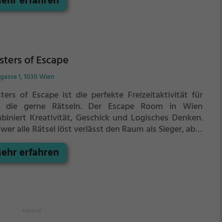
ehr erfahren
innen. Im Escape Room ist für Einzelkämpfer kein
tz. Nur wer als Gruppe zusammenarbeitet und seine
igkeiten kombiniert kann das Rätsel lösen.
ters of Escape
gasse 1, 1030 Wien
ters of Escape ist die perfekte Freizeitaktivität für
e, die gerne Rätseln.
Der Escape Room in Wien
biniert Kreativität, Geschick und Logisches Denken.
wer alle Rätsel löst verlässt den Raum als Sieger, aber
tung: nur als Team könnt ihr gewinnen. Im Escape
ehr erfahren
 ist für Einzelkämpfer kein Platz. Nur wer als Gruppe
ammenarbeitet und seine Fähigkeiten kombiniert
 das Rätsel lösen.