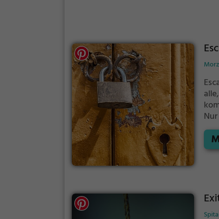
Es
Morzi
Esc
all
kom
Nur 
Ach
M
Room
zus
kann
Exi
Spita