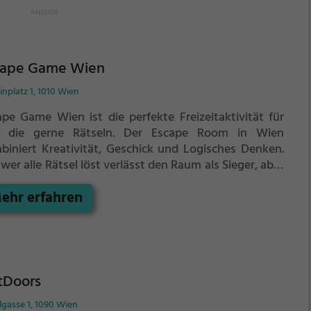
cape Game Wien
nplatz 1, 1010 Wien
ape Game Wien ist die perfekte Freizeitaktivität für
e, die gerne Rätseln.
Der Escape Room in Wien
biniert Kreativität, Geschick und Logisches Denken.
wer alle Rätsel löst verlässt den Raum als Sieger, aber
tung: nur als Team könnt ihr gewinnen. Im Escape
ehr erfahren
 ist für Einzelkämpfer kein Platz. Nur wer als Gruppe
ammenarbeitet und seine Fähigkeiten kombiniert
 das Rätsel lösen.
tDoors
lgasse 1, 1090 Wien