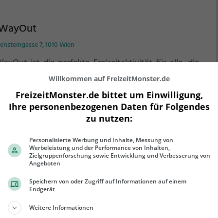
WayOut
ensteingasse 7, 1010 Wien
yOut ist die perfekte Freizeitaktivität für alle, die
ne Rätseln.
Der Escape Room in Wien kombiniert
Willkommen auf FreizeitMonster.de
ativität, Geschick und Logisches Denken. Nur wer alle
FreizeitMonster.de bittet um Einwilligung,
sel löst verlässt den Raum als Sieger, aber Achtung:
Ihre personenbezogenen Daten für Folgendes
 als Team könnt ihr gewinnen. Im Escape Room ist für
ehr erfahren
zelkämpfer kein Platz. Nur wer als Gruppe
zu nutzen:
ammenarbeitet und seine Fähigkeiten kombiniert
 das Rätsel lösen.
Personalisierte Werbung und Inhalte, Messung von
Werbeleistung und der Performance von Inhalten,
Zielgruppenforschung sowie Entwicklung und Verbesserung von
Angeboten
it The Room
Speichern von oder Zugriff auf Informationen auf einem
Endgerät
lser Gürtel 20, 1080 Wien
Weitere Informationen
 The Room ist die perfekte Freizeitaktivität für alle,