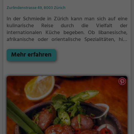
Zurlindenstrasse 49, 8003 Zürich
In der Schmiede in Zürich kann man sich auf eine
kulinarische Reise durch die Vielfalt der
internationalen Küche begeben. Ob libanesische,
afrikanische oder orientalische Spezialitäten, hier
kommt jeder auf seine Kosten. Auch für Veganer
und Vegetarier gibt es eine große Auswahl an
Mehr erfahren
Gerichten. Bei einem gemütlichen Frühstück oder
einer Tasse Kaffee und einem Stück Kuchen kann
man die entspannte Atmosphäre genießen.
Zusätzlich werden hier auch Halal-Speisen
angeboten. Die Schmiede ist ein Ort, der zum
Verweilen einlädt und gleichzeitig für
gastronomische Abwechslung sorgt.