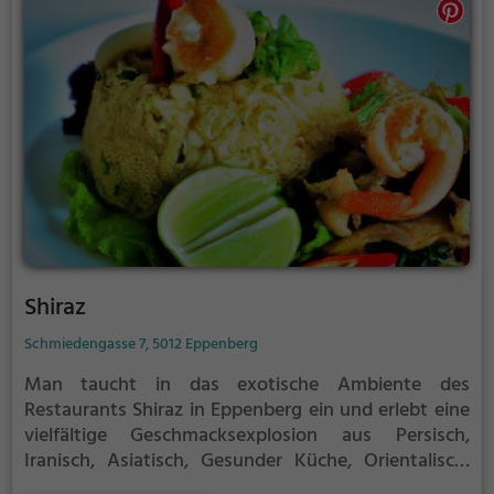
Sammoos fühlt man sich einfach wohl. Die
angenehme Atmosphäre lädt zum Verweilen ein und
das freundliche Personal sorgt dafür, dass man sich
rundum wohl fühlt. Wer also auf der Suche nach
einer kulinarischen Vielfalt ist, ist im Restaurant
Sammoos bestens aufgehoben.
Shiraz
Schmiedengasse 7, 5012 Eppenberg
Man taucht in das exotische Ambiente des
Restaurants Shiraz in Eppenberg ein und erlebt eine
vielfältige Geschmacksexplosion aus Persisch,
Iranisch, Asiatisch, Gesunder Küche, Orientalisch,
Schweizerisch, Regionalküche, Vegetarisch,