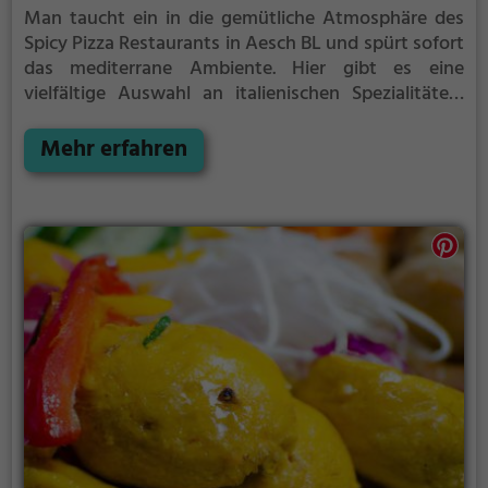
Man taucht ein in die gemütliche Atmosphäre des
Spicy Pizza Restaurants in Aesch BL und spürt sofort
das mediterrane Ambiente. Hier gibt es eine
vielfältige Auswahl an italienischen Spezialitäten,
leckeren Pizzen, frischen Salaten, gesunder Küche
und saftigen Burgern. Doch auch Fans der
Mehr erfahren
orientalischen Küche kommen auf ihre Kosten, denn
es werden auch köstliche Döner Kebabs angeboten.
Das Spicy Pizza überzeugt nicht nur mit seinem
vielseitigen Angebot, sondern auch mit seinem
freundlichen Service und seinem einladenden
Ambiente. Ein Ort, der nicht nur zum Essen, sondern
auch zum Verweilen einlädt.