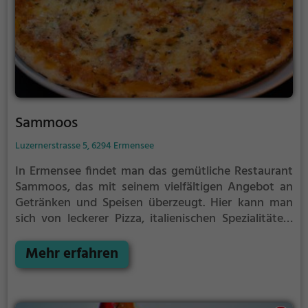
Sammoos
Luzernerstrasse 5, 6294 Ermensee
In Ermensee findet man das gemütliche Restaurant
Sammoos, das mit seinem vielfältigen Angebot an
Getränken und Speisen überzeugt. Hier kann man
sich von leckerer Pizza, italienischen Spezialitäten,
duftendem Kaffee und köstlichem Kuchen
verwöhnen lassen. Auch für den kleinen Hunger
Mehr erfahren
zwischendurch gibt es hier leckere Döner Kebab und
vegetarische Gerichte. Ob zum ausgiebigen
Frühstück oder für einen entspannten Abend - im