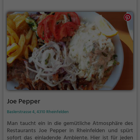
es eine große Auswahl an leckeren
Frühstücksvariationen. Tauche ein in die entspannte
Atmosphäre dieses Imbisses und probiere die
kulinarischen Köstlichkeiten. Hier erwartet einen ein
kulinarisches Erlebnis, das man nicht verpassen
sollte.
Joe Pepper
Baslerstrasse 4, 4310 Rheinfelden
Man taucht ein in die gemütliche Atmosphäre des
Restaurants Joe Pepper in Rheinfelden und spürt
sofort das einladende Ambiente. Hier ist für jeden