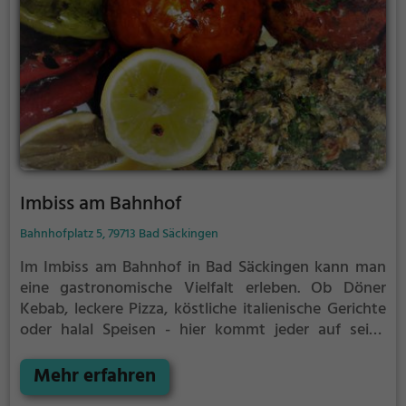
Imbiss am Bahnhof
Bahnhofplatz 5, 79713 Bad Säckingen
Im Imbiss am Bahnhof in Bad Säckingen kann man
eine gastronomische Vielfalt erleben. Ob Döner
Kebab, leckere Pizza, köstliche italienische Gerichte
oder halal Speisen - hier kommt jeder auf seine
Kosten. Das gemütliche Bistro lädt dazu ein, bei
einem Getränk zu entspannen und das reichhaltige
Mehr erfahren
Angebot zu genießen. Auch für Frühaufsteher gibt