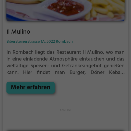
Il Mulino
Bibersteinerstrasse 1A, 5022 Rombach
In Rombach liegt das Restaurant Il Mulino, wo man
in eine einladende Atmosphäre eintauchen und das
vielfältige Speisen- und Getränkeangebot genießen
kann. Hier findet man Burger, Döner Kebab,
italienische Köstlichkeiten, Nudelgerichte und eine
Auswahl an europäischen, Tex-Mex, mexikanischen,
Mehr erfahren
lateinamerikanischen und amerikanischen Speisen.
Das Restaurant bietet für jeden Geschmack etwas
und lädt dazu ein, sich auf eine kulinarische Reise zu
begeben. Egal ob man Vorlieben für europäische
Speisen, Tex-Mex oder italienische Köstlichkeiten
hat, im Il Mulino wird man sicherlich fündig.