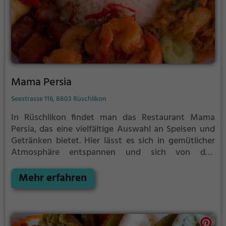
Mama Persia
Seestrasse 116, 8803 Rüschlikon
In Rüschlikon findet man das Restaurant Mama
Persia, das eine vielfältige Auswahl an Speisen und
Getränken bietet. Hier lässt es sich in gemütlicher
Atmosphäre entspannen und sich von den
persischen, iranischen, asiatischen und Grillgerichten
verwöhnen lassen. Ob Bier, Wein oder exotische
Mehr erfahren
Cocktails, für jeden Geschmack ist etwas dabei.
Zudem werden hier vegetarische, vegane und sogar
biologische Gerichte angeboten, die auch Halal-
Speisen umfassen. Von Frühstück bis zum Brunch –