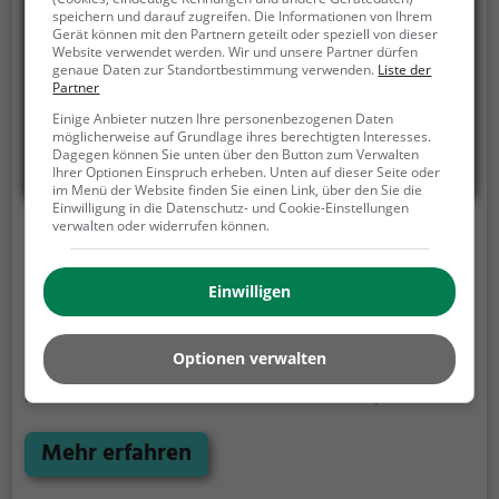
speichern und darauf zugreifen. Die Informationen von Ihrem
Gerät können mit den Partnern geteilt oder speziell von dieser
Website verwendet werden. Wir und unsere Partner dürfen
genaue Daten zur Standortbestimmung verwenden.
Liste der
Partner
Einige Anbieter nutzen Ihre personenbezogenen Daten
möglicherweise auf Grundlage ihres berechtigten Interesses.
Dagegen können Sie unten über den Button zum Verwalten
Ihrer Optionen Einspruch erheben. Unten auf dieser Seite oder
im Menü der Website finden Sie einen Link, über den Sie die
Einwilligung in die Datenschutz- und Cookie-Einstellungen
verwalten oder widerrufen können.
Mario's Pizza
Hauserstrasse 15, 5210 Windisch
Einwilligen
In Mario's Pizza in Windisch kann man in eine
Vielzahl von kulinarischen Genüssen eintauchen.
Optionen verwalten
Egal ob man Lust auf europäische, kontinentale,
italienische oder Schweizer Küche hat, hier wird
jeder fündig. Das vielfältige Angebot reicht von
knuspriger Pizza über saftige Burger bis hin zu
Mehr erfahren
mediterranen und vegetarischen Speisen. Auch