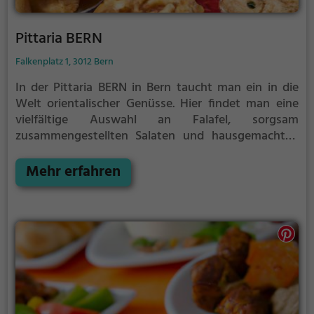
Pittaria BERN
Falkenplatz 1, 3012 Bern
In der Pittaria BERN in Bern taucht man ein in die
Welt orientalischer Genüsse. Hier findet man eine
vielfältige Auswahl an Falafel, sorgsam
zusammengestellten Salaten und hausgemachten
Chutneys. Für Veganer und Vegetarier bietet das
Restaurant eine breite Palette an köstlichen
Mehr erfahren
Gerichten. Tauche ein in die Atmosphäre, spüre das
orientalische Ambiente und genieße die
verschiedensten Getränke und Speisen. Die Pittaria
BERN ist der perfekte Ort, um sich kulinarisch
verwöhnen zu lassen und ein Stück Orient in der
Schweiz zu erleben.