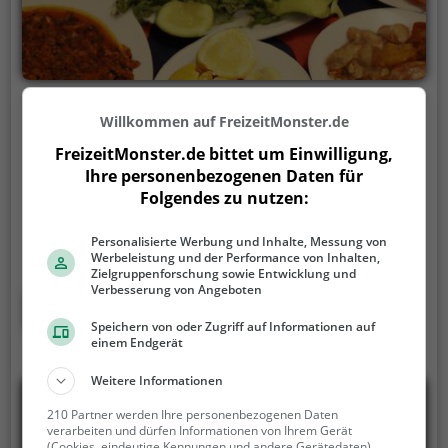
Stella
Willkommen auf FreizeitMonster.de
Zürichstrasse 81, 8910 Affoltern am Albis
FreizeitMonster.de bittet um Einwilligung,
Ihre personenbezogenen Daten für
In Affoltern am Albis findet man das Restaurant
Folgendes zu nutzen:
Stella, welches mit seinem vielfältigen Angebot an
Speisen und Getränken überzeugt. Ob Döner Kebab,
Personalisierte Werbung und Inhalte, Messung von
italienische Pizza, mediterrane Gerichte oder
Werbeleistung und der Performance von Inhalten,
Zielgruppenforschung sowie Entwicklung und
vegetarische Speisen – hier wird jeder fündig. Zudem
Verbesserung von Angeboten
lockt das gemütliche Ambiente zum Verweilen ein,
Mehr erfahren
sei es beim Frühstück, Brunch oder einfach nur bei
Speichern von oder Zugriff auf Informationen auf
einem Endgerät
einer Tasse Kaffee und einem Stück Kuchen. Auch
Halal-Speisen stehen auf der Speisekarte, sodass für
Weitere Informationen
jeden Geschmack etwas geboten wird.
210 Partner werden Ihre personenbezogenen Daten
verarbeiten und dürfen Informationen von Ihrem Gerät
(Cookies, eindeutige Kennungen und andere Gerätedaten)