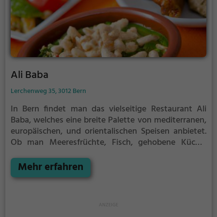
Ali Baba
Lerchenweg 35, 3012 Bern
In Bern findet man das vielseitige Restaurant Ali
Baba, welches eine breite Palette von mediterranen,
europäischen, und orientalischen Speisen anbietet.
Ob man Meeresfrüchte, Fisch, gehobene Küche,
vegan oder vegetarisch bevorzugt, hier wird man
fündig. Auch biologische, halal und vegane Gerichte
Mehr erfahren
stehen auf der Speisekarte. Dazu kann man aus einer
großen Auswahl an erfrischenden Cocktails wählen.
Die gemütliche Atmosphäre und das ansprechende
Ambiente laden dazu ein, die Vielfalt der