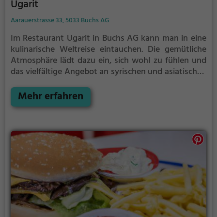
Ugarit
Aarauerstrasse 33, 5033 Buchs AG
Im Restaurant Ugarit in Buchs AG kann man in eine
kulinarische Weltreise eintauchen. Die gemütliche
Atmosphäre lädt dazu ein, sich wohl zu fühlen und
das vielfältige Angebot an syrischen und asiatischen
Gerichten zu entdecken. Ob man nun auf der Suche
nach traditionellen Mezze-Tellern oder exotischen
Mehr erfahren
asiatischen Köstlichkeiten ist, hier wird man fündig.
Dazu gibt es eine breite Auswahl an erfrischenden
Getränken und exotischen Cocktails, die das
Genusserlebnis abrunden. Das Ugarit überzeugt
nicht nur mit seiner exotischen Küche, sondern auch
mit seinem freundlichen Service und der einladenden
Atmosphäre. Wer Lust auf eine geschmackliche
Entdeckungsreise hat, ist hier genau richtig.