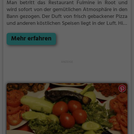
Man betritt das Restaurant Fulmine in Root und
wird sofort von der gemütlichen Atmosphäre in den
Bann gezogen. Der Duft von frisch gebackener Pizza
und anderen köstlichen Speisen liegt in der Luft. Hier
gibt es eine vielfältige Auswahl an italienischen,
europäischen und mediterranen Gerichten sowie
Mehr erfahren
leckeren Burgern und vegetarischen Speisen. Ob
man Lust auf eine knusprige Pizza, einen saftigen
Burger oder einen mediterranen Döner Kebab hat -
im Fulmine wird man garantiert fündig. Die große
Getränkekarte rundet das kulinarische Erlebnis ab.
Tauche ein in die entspannte Atmosphäre, genieße
das leckere Essen und lasse dich von der Vielfalt im
Fulmine verwöhnen.