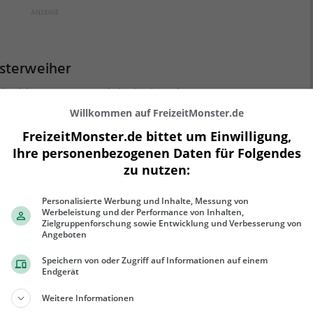
sterweiher
ig-Kick-Straße 53, 88131 Lindau (Bodensee)
Willkommen auf FreizeitMonster.de
 Klosterweiher ist ein 0,3 ha großer See in Lindau
densee).
Anstatt ins Freibad zu gehen bietet der See
FreizeitMonster.de bittet um Einwilligung,
tspannung pur mitten im Grünen. Auf den
Ihre personenbezogenen Daten für Folgendes
iegenden Liegewiesen bleibt genügend Platz zum
zu nutzen:
nen, Spielen oder Picknicken. Von Mai bis September
ehr erfahren
der Klosterweiher ein beliebtes Ausflugsziel. Egal ob
Personalisierte Werbung und Inhalte, Messung von
 Familien, Freunde oder Paare, der Klosterweiher ist
Werbeleistung und der Performance von Inhalten,
Zielgruppenforschung sowie Entwicklung und Verbesserung von
 Adresse für warme Tage.
Angeboten
Speichern von oder Zugriff auf Informationen auf einem
Endgerät
door Escape - Schatz der See-Piraten -
ndau
Weitere Informationen