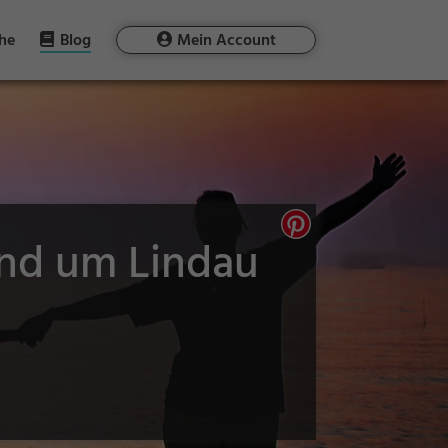
he
Blog
Mein Account
und um Lindau