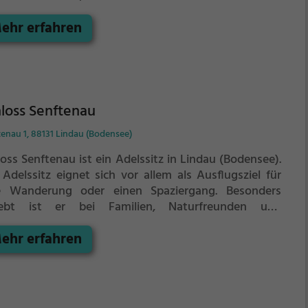
 Adelssitz offenbart historische Aspekte aus längst
ehr erfahren
gangenen Zeiten und bietet einen kleinen Einblick in
Geschichte.
loss Senftenau
enau 1, 88131 Lindau (Bodensee)
oss Senftenau ist ein Adelssitz in Lindau (Bodensee).
 Adelssitz eignet sich vor allem als Ausflugsziel für
e Wanderung oder einen Spaziergang. Besonders
iebt ist er bei Familien, Naturfreunden und
chichtsfans.
Der Adelssitz offenbart historische
ehr erfahren
ekte aus längst vergangenen Zeiten und bietet einen
nen Einblick in die Geschichte.