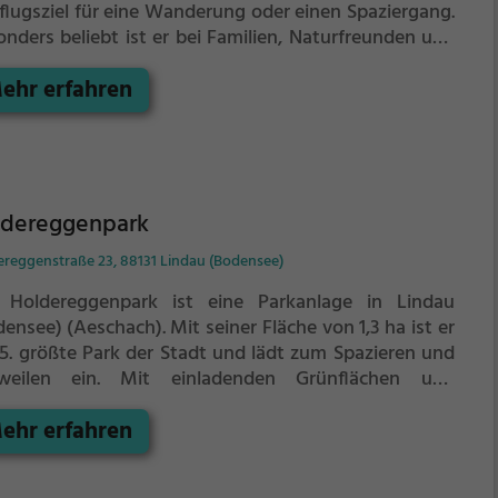
flugsziel für eine Wanderung oder einen Spaziergang.
onders beliebt ist er bei Familien, Naturfreunden und
chichtsfans.
Der Adelssitz offenbart historische
ehr erfahren
ekte aus längst vergangenen Zeiten und bietet einen
nen Einblick in die Geschichte.
ldereggenpark
ereggenstraße 23, 88131 Lindau (Bodensee)
 Holdereggenpark ist eine Parkanlage in Lindau
densee) (Aeschach).
Mit seiner Fläche von 1,3 ha ist er
 5. größte Park der Stadt und lädt zum Spazieren und
weilen ein.
Mit einladenden Grünflächen und
zgelegenheiten bietet der Holdereggenpark zahlreiche
ehr erfahren
lichkeiten zur Entspannung.