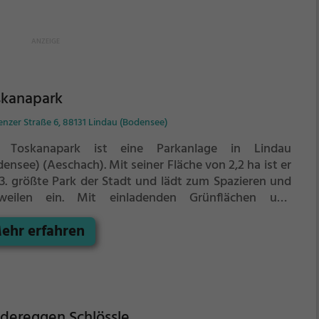
skanapark
nzer Straße 6, 88131 Lindau (Bodensee)
 Toskanapark ist eine Parkanlage in Lindau
densee) (Aeschach).
Mit seiner Fläche von 2,2 ha ist er
 3. größte Park der Stadt und lädt zum Spazieren und
weilen ein.
Mit einladenden Grünflächen und
zgelegenheiten bietet der Toskanapark zahlreiche
ehr erfahren
lichkeiten zur Entspannung.
dereggen Schlössle