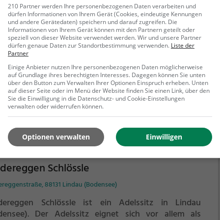
es-Allee, 88131 Lindau (Bodensee)
210 Partner werden Ihre personenbezogenen Daten verarbeiten und
dürfen Informationen von Ihrem Gerät (Cookies, eindeutige Kennungen
und andere Gerätedaten) speichern und darauf zugreifen. Die
e geheimnisvolle Karte. Ein Buch mit kryptischen
Informationen von Ihrem Gerät können mit den Partnern geteilt oder
weisen und Rätseln. Alles deutet darauf hin, dass es
speziell von dieser Website verwendet werden. Wir und unsere Partner
en vergessenen Schatz hier in Lindau gibt. Begebt
dürfen genaue Daten zur Standortbestimmung verwenden.
Liste der
Partner
h auf die Suche und findet heraus, was es mit der
Einige Anbieter nutzen Ihre personenbezogenen Daten möglicherweise
ende um den Schatz der See-Piraten auf sich hat.
auf Grundlage ihres berechtigten Interesses. Dagegen können Sie unten
ehr erfahren
über den Button zum Verwalten Ihrer Optionen Einspruch erheben. Unten
auf dieser Seite oder im Menü der Website finden Sie einen Link, über den
Sie die Einwilligung in die Datenschutz- und Cookie-Einstellungen
verwalten oder widerrufen können.
Optionen verwalten
Einwilligen
dereggen Schlössle
ereggenstraße, 88131 Lindau (Bodensee)
dereggen Schlössle ist ein Adelssitz in Lindau
densee).
Der Adelssitz eignet sich vor allem als