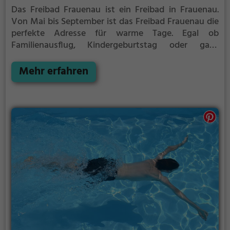
Das Freibad Frauenau ist ein Freibad in Frauenau.
Von Mai bis September ist das Freibad Frauenau die
perfekte Adresse für warme Tage. Egal ob
Familienausflug, Kindergeburtstag oder ganz
einfach mit Freunden - im Freibad Frauenau kommt
jeder auf seine Kosten. Bei gutem Wetter kann die
Mehr erfahren
Freibadsaison im Freibad Frauenau auch verlängert
werden. Informationen hierzu findest du auf der
Website.