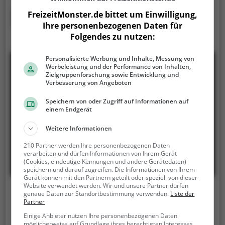
einfach mit Freunden - im Freibad Fürstenzell
kommt jeder auf seine Kosten. Bei gutem Wetter
Mehr erfahren
FreizeitMonster.de bittet um Einwilligung,
kann die Freibadsaison im Freibad Fürstenzell auch
Ihre personenbezogenen Daten für
verlängert werden. Informationen hierzu findest du
Folgendes zu nutzen:
auf der Website.
Personalisierte Werbung und Inhalte, Messung von
Werbeleistung und der Performance von Inhalten,
Zielgruppenforschung sowie Entwicklung und
Verbesserung von Angeboten
Speichern von oder Zugriff auf Informationen auf
einem Endgerät
Weitere Informationen
210 Partner werden Ihre personenbezogenen Daten
verarbeiten und dürfen Informationen von Ihrem Gerät
(Cookies, eindeutige Kennungen und andere Gerätedaten)
speichern und darauf zugreifen. Die Informationen von Ihrem
Gerät können mit den Partnern geteilt oder speziell von dieser
Website verwendet werden. Wir und unsere Partner dürfen
Freibad Unteriglbach Ortenburg
genaue Daten zur Standortbestimmung verwenden.
Liste der
Partner
St 2119 10, 94496 Ortenburg
Einige Anbieter nutzen Ihre personenbezogenen Daten
möglicherweise auf Grundlage ihres berechtigten Interesses.