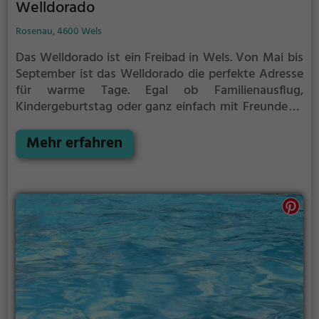
Welldorado
Rosenau, 4600 Wels
Das Welldorado ist ein Freibad in Wels.
Von Mai bis
September ist das Welldorado die perfekte Adresse
für warme Tage. Egal ob Familienausflug,
Kindergeburtstag oder ganz einfach mit Freunden -
im Welldorado kommt jeder auf seine Kosten. Bei
gutem Wetter kann die Freibadsaison im
Mehr erfahren
Welldorado auch verlängert werden. Informationen
hierzu findest du auf der Website.