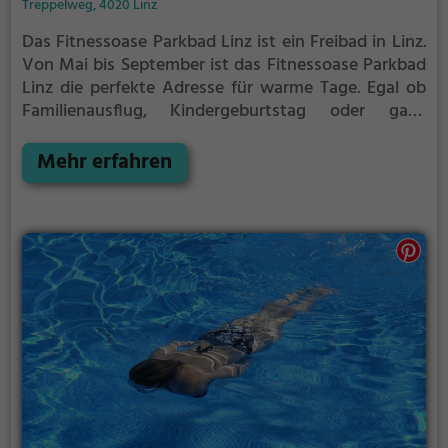
Treppelweg, 4020 Linz
Das Fitnessoase Parkbad Linz ist ein Freibad in Linz.
Von Mai bis September ist das Fitnessoase Parkbad
Linz die perfekte Adresse für warme Tage. Egal ob
Familienausflug, Kindergeburtstag oder ganz
einfach mit Freunden - im Fitnessoase Parkbad Linz
kommt jeder auf seine Kosten. Bei gutem Wetter
Mehr erfahren
kann die Freibadsaison im Fitnessoase Parkbad Linz
auch verlängert werden. Informationen hierzu
findest du auf der Website.