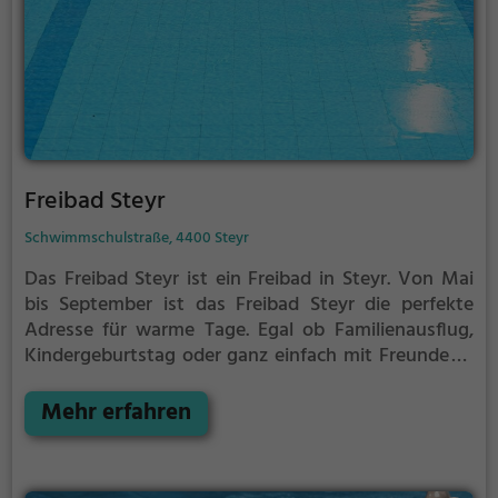
Freibad Steyr
Schwimmschulstraße, 4400 Steyr
Das Freibad Steyr ist ein Freibad in Steyr.
Von Mai
bis September ist das Freibad Steyr die perfekte
Adresse für warme Tage. Egal ob Familienausflug,
Kindergeburtstag oder ganz einfach mit Freunden -
im Freibad Steyr kommt jeder auf seine Kosten. Bei
gutem Wetter kann die Freibadsaison im Freibad
Mehr erfahren
Steyr auch verlängert werden. Informationen hierzu
findest du auf der Website.