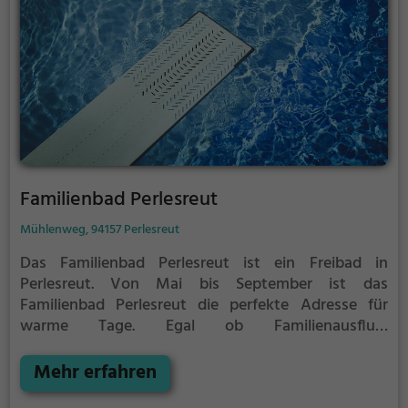
Familienbad Perlesreut
Mühlenweg, 94157 Perlesreut
Das Familienbad Perlesreut ist ein Freibad in
Perlesreut.
Von Mai bis September ist das
Familienbad Perlesreut die perfekte Adresse für
warme Tage. Egal ob Familienausflug,
Kindergeburtstag oder ganz einfach mit Freunden -
im Familienbad Perlesreut kommt jeder auf seine
Mehr erfahren
Kosten. Bei gutem Wetter kann die Freibadsaison im