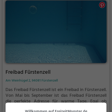
Freibad Fürstenzell
Am Weinhügel 2, 94081 Fürstenzell
Das Freibad Fürstenzell ist ein Freibad in Fürstenzell.
Von Mai bis September ist das Freibad Fürstenzell
die perfekte Adresse für warme Tage. Egal ob
Familienausflug, Kindergeburtstag oder ganz
Willkommen auf FreizeitMonster.de