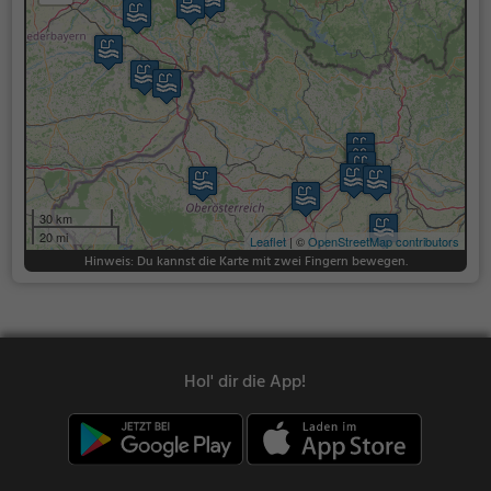
30 km
20 mi
Leaflet
| ©
OpenStreetMap contributors
Hinweis: Du kannst die Karte mit zwei Fingern bewegen.
Hol' dir die App!