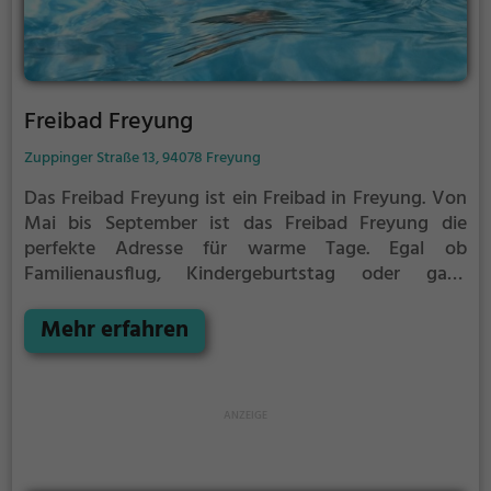
Freibad Freyung
Zuppinger Straße 13, 94078 Freyung
Das Freibad Freyung ist ein Freibad in Freyung.
Von
Mai bis September ist das Freibad Freyung die
perfekte Adresse für warme Tage. Egal ob
Familienausflug, Kindergeburtstag oder ganz
einfach mit Freunden - im Freibad Freyung kommt
jeder auf seine Kosten. Bei gutem Wetter kann die
Mehr erfahren
Freibadsaison im Freibad Freyung auch verlängert
werden. Informationen hierzu findest du auf der
Website.