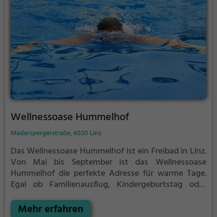
Wellnessoase Hummelhof
Maderspergerstraße, 4020 Linz
Das Wellnessoase Hummelhof ist ein Freibad in Linz.
Von Mai bis September ist das Wellnessoase
Hummelhof die perfekte Adresse für warme Tage.
Egal ob Familienausflug, Kindergeburtstag oder
ganz einfach mit Freunden - im Wellnessoase
Hummelhof kommt jeder auf seine Kosten. Bei
Mehr erfahren