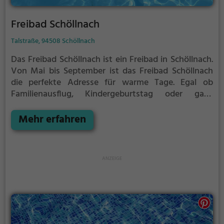
Freibad Schöllnach
Talstraße, 94508 Schöllnach
Das Freibad Schöllnach ist ein Freibad in Schöllnach.
Von Mai bis September ist das Freibad Schöllnach
die perfekte Adresse für warme Tage. Egal ob
Familienausflug, Kindergeburtstag oder ganz
einfach mit Freunden - im Freibad Schöllnach kommt
jeder auf seine Kosten. Bei gutem Wetter kann die
Mehr erfahren
Freibadsaison im Freibad Schöllnach auch verlängert
werden. Informationen hierzu findest du auf der
Website.