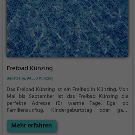
Freibad Künzing
Badstraße, 94550 Künzing
Das Freibad Künzing ist ein Freibad in Künzing.
Von
Mai bis September ist das Freibad Künzing die
perfekte Adresse für warme Tage. Egal ob
Familienausflug, Kindergeburtstag oder ganz
einfach mit Freunden - im Freibad Künzing kommt
jeder auf seine Kosten. Bei gutem Wetter kann die
Mehr erfahren
Freibadsaison im Freibad Künzing auch verlängert