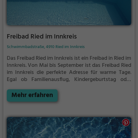
Freibad Ried im Innkreis
Schwimmbadstraße, 4910 Ried im Innkreis
Das Freibad Ried im Innkreis ist ein Freibad in Ried im
Innkreis.
Von Mai bis September ist das Freibad Ried
im Innkreis die perfekte Adresse für warme Tage.
Egal ob Familienausflug, Kindergeburtstag oder
ganz einfach mit Freunden - im Freibad Ried im
Innkreis kommt jeder auf seine Kosten. Bei gutem
Mehr erfahren
Wetter kann die Freibadsaison im Freibad Ried im
Innkreis auch verlängert werden. Informationen
hierzu findest du auf der Website.