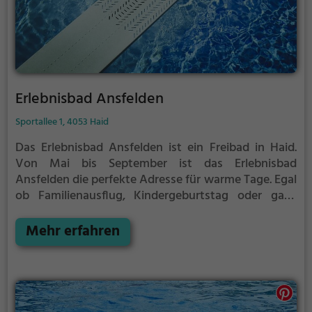
Erlebnisbad Ansfelden
Sportallee 1, 4053 Haid
Das Erlebnisbad Ansfelden ist ein Freibad in Haid.
Von Mai bis September ist das Erlebnisbad
Ansfelden die perfekte Adresse für warme Tage. Egal
ob Familienausflug, Kindergeburtstag oder ganz
einfach mit Freunden - im Erlebnisbad Ansfelden
kommt jeder auf seine Kosten. Bei gutem Wetter
Mehr erfahren
kann die Freibadsaison im Erlebnisbad Ansfelden
auch verlängert werden. Informationen hierzu
findest du auf der Website.