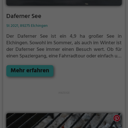
Daferner See
St 2021, 89275 Elchingen
Der Daferner See ist ein 4,9 ha großer See in
Elchingen.
Sowohl im Sommer, als auch im Winter ist
der Daferner See immer einen Besuch wert. Ob für
einen Spaziergang, eine Fahrradtour oder einfach um
die Natur zu genießen - der Daferner See bietet
zahlreiche Möglichkeiten für Freizeitaktivitäten.
Mehr erfahren