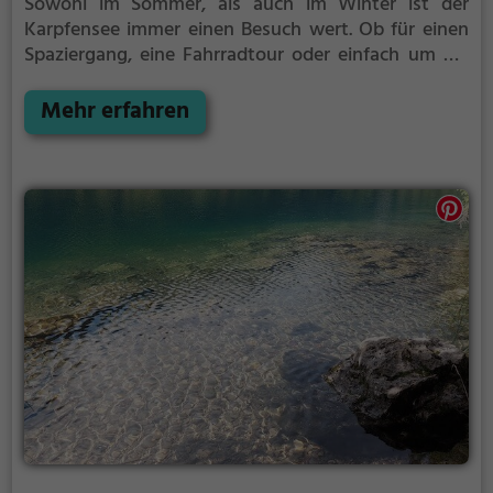
Sowohl im Sommer, als auch im Winter ist der
Karpfensee immer einen Besuch wert. Ob für einen
Spaziergang, eine Fahrradtour oder einfach um die
Natur zu genießen - der Karpfensee bietet zahlreiche
Möglichkeiten für Freizeitaktivitäten.
Mehr erfahren