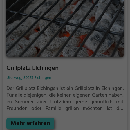
Grillplatz Elchingen
Uferweg, 89275 Elchingen
Der Grillplatz Elchingen ist ein Grillplatz in Elchingen.
Für alle diejenigen, die keinen eigenen Garten haben,
im Sommer aber trotzdem gerne gemütlich mit
Freunden oder Familie grillen möchten ist der
Grillplatz Elchingen die Lösung.
Der große Vorteil des
Grillplatzes: keine Nachbarn. Hier kann eine Feier
Mehr erfahren
ruhig auch mal bis spät in die Nacht gehen und