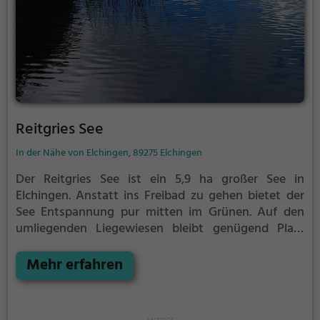
Reitgries See
In der Nähe von Elchingen, 89275 Elchingen
Der Reitgries See ist ein 5,9 ha großer See in
Elchingen.
Anstatt ins Freibad zu gehen bietet der
See Entspannung pur mitten im Grünen. Auf den
umliegenden Liegewiesen bleibt genügend Platz
zum Sonnen, Spielen oder Picknicken. Von Mai bis
September ist der Reitgries See ein beliebtes
Mehr erfahren
Ausflugsziel. Egal ob für Familien, Freunde oder
Paare, der Reitgries See ist die Adresse für warme
Tage.