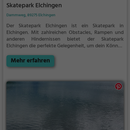
Skatepark Elchingen
Dammweg, 89275 Elchingen
Der Skatepark Elchingen ist ein Skatepark in
Elchingen.
Mit zahlreichen Obstacles, Rampen und
anderen Hindernissen bietet der Skatepark
Elchingen die perfekte Gelegenheit, um dein Können
unter Beweis zu stellen.
Egal ob erfahrener Skater
oder Anfänger, der Skatepark Elchingen hat für
Mehr erfahren
jeden etwas zu bieten - ganz egal, ob du nur ein
wenig üben, oder mit deinen neusten Tricks
angeben möchtest.