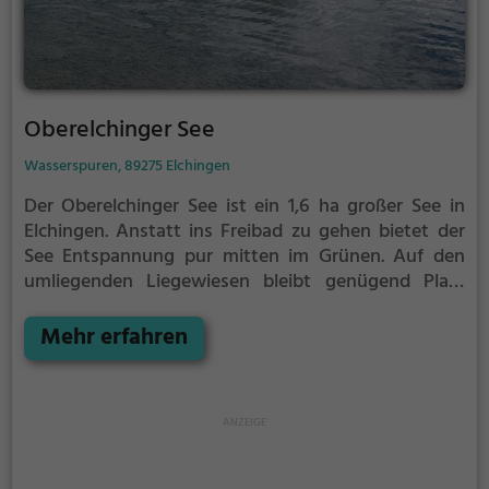
Oberelchinger See
Wasserspuren, 89275 Elchingen
Der Oberelchinger See ist ein 1,6 ha großer See in
Elchingen.
Anstatt ins Freibad zu gehen bietet der
See Entspannung pur mitten im Grünen. Auf den
umliegenden Liegewiesen bleibt genügend Platz
zum Sonnen, Spielen oder Picknicken. Von Mai bis
September ist der Oberelchinger See ein beliebtes
Mehr erfahren
Ausflugsziel. Egal ob für Familien, Freunde oder
Paare, der Oberelchinger See ist die Adresse für
warme Tage.