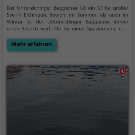
Der Unterelchinger Baggersee ist ein 3,1 ha großer
See in Elchingen.
Sowohl im Sommer, als auch im
Winter ist der Unterelchinger Baggersee immer
einen Besuch wert. Ob für einen Spaziergang, eine
Fahrradtour oder einfach um die Natur zu genießen -
der Unterelchinger Baggersee bietet zahlreiche
Mehr erfahren
Möglichkeiten für Freizeitaktivitäten.