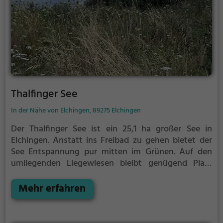
Thalfinger See
In der Nähe von Elchingen, 89275 Elchingen
Der Thalfinger See ist ein 25,1 ha großer See in
Elchingen.
Anstatt ins Freibad zu gehen bietet der
See Entspannung pur mitten im Grünen. Auf den
umliegenden Liegewiesen bleibt genügend Platz
zum Sonnen, Spielen oder Picknicken. Von Mai bis
September ist der Thalfinger See ein beliebtes
Mehr erfahren
Ausflugsziel. Egal ob für Familien, Freunde oder
Paare, der Thalfinger See ist die Adresse für warme
Tage.