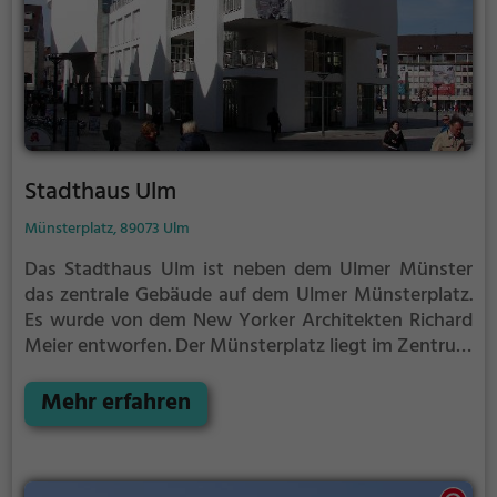
Stadthaus Ulm
Münsterplatz, 89073 Ulm
Das Stadthaus Ulm ist neben dem Ulmer Münster
das zentrale Gebäude auf dem Ulmer Münsterplatz.
Es wurde von dem New Yorker Architekten Richard
Meier entworfen.
Der Münsterplatz liegt im Zentrum
der süddeutschen Stadt Ulm. Er wird von vielen
Geschäftshäusern gesäumt, die überwiegend nach
Mehr erfahren
dem Zweiten Weltkrieg entstanden sind. Der Platz
wird vom Stadthaus dominiert, das mit seiner
weißen Fassade und modernen Architektur einen