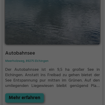
Autobahnsee
Meerholzweg, 89275 Elchingen
Der Autobahnsee ist ein 9,5 ha großer See in
Elchingen.
Anstatt ins Freibad zu gehen bietet der
See Entspannung pur mitten im Grünen. Auf den
umliegenden Liegewiesen bleibt genügend Platz
zum Sonnen, Spielen oder Picknicken. Von Mai bis
September ist der Autobahnsee ein beliebtes
Mehr erfahren
Ausflugsziel. Egal ob für Familien, Freunde oder