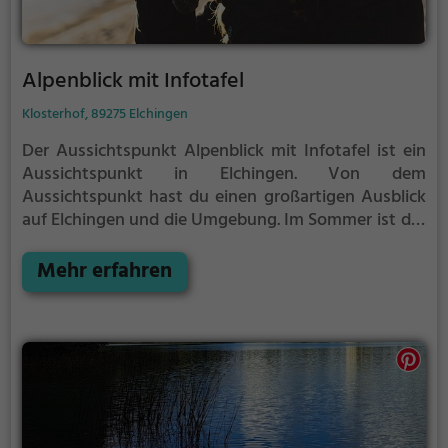
Alpenblick mit Infotafel
Klosterhof, 89275 Elchingen
Der Aussichtspunkt Alpenblick mit Infotafel ist ein
Aussichtspunkt in Elchingen.
Von dem
Aussichtspunkt hast du einen großartigen Ausblick
auf Elchingen und die Umgebung.
Im Sommer ist der
Aussichtspunkt Alpenblick mit Infotafel ein schönes
Ausflugsziel für Familienausflüge, Wanderungen
Mehr erfahren
oder zum Picknicken und lockt an warmen und
sonnigen Tagen viele Besucher aus der Region an.