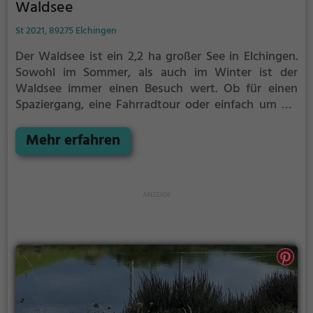
Waldsee
St 2021, 89275 Elchingen
Der Waldsee ist ein 2,2 ha großer See in Elchingen.
Sowohl im Sommer, als auch im Winter ist der
Waldsee immer einen Besuch wert. Ob für einen
Spaziergang, eine Fahrradtour oder einfach um die
Natur zu genießen - der Waldsee bietet zahlreiche
Möglichkeiten für Freizeitaktivitäten.
Mehr erfahren