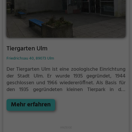
Regierungsbezirks Schwaben gehören.
Tiergarten Ulm
Friedrichsau 40, 89073 Ulm
Der Tiergarten Ulm ist eine zoologische Einrichtung
der Stadt Ulm. Er wurde 1935 gegründet, 1944
geschlossen und 1966 wiedereröffnet.
Als Basis für
den 1935 gegründeten kleinen Tierpark in der
Friedrichsau dienten ein bereits 1927 in einem
Schuppen errichtetes Affengehege sowie Volieren
Mehr erfahren
für Fasane und andere Vögel. Bei der Eröffnung
waren das Aquarienhaus, Volieren, ein Hirschgraben
und ein Bärengehege fertiggestellt. In den Wirren
des Zweiten Weltkriegs wurde der Park 1944