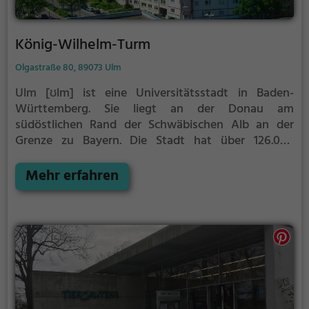
König-Wilhelm-Turm
Olgastraße 80, 89073 Ulm
Ulm [ʊlm] ist eine Universitätsstadt in Baden-
Württemberg. Sie liegt an der Donau am
südöstlichen Rand der Schwäbischen Alb an der
Grenze zu Bayern. Die Stadt hat über 126.000
Einwohner (Stand Ende 2020), bildet einen eigenen
Stadtkreis und ist Sitz des Landratsamts des
Mehr erfahren
angrenzenden Alb-Donau-Kreises. Ulm ist nach dem
Landesentwicklungsplan Baden-Württemberg eines
von insgesamt 14 Oberzentren des Landes und
bildet mit Neu-Ulm eines der länderübergreifenden
Doppelzentren Deutschlands mit ca. 190.000
Einwohnern. Ulm ist die größte Stadt im
Regierungsbezirk Tübingen und in der Region
Donau-Iller, zu der auch Gebiete des bayerischen