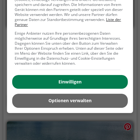
speichern und darauf zugreifen. Die Informationen von Ihrem
Gerät können mit den Partnern geteilt oder speziell von dieser
Website verwendet werden. Wir und unsere Partner dürfen
genaue Daten zur Standortbestimmung verwenden.
Liste der
Partner
Einige Anbieter nutzen Ihre personenbezogenen Daten
Tannensee
möglicherweise auf Grundlage ihres berechtigten Interesses.
Dagegen können Sie unten über den Button zum Verwalten
Ihrer Optionen Einspruch erheben. Unten auf dieser Seite oder
A 7, 89275 Elchingen
im Menü der Website finden Sie einen Link, über den Sie die
Einwilligung in die Datenschutz- und Cookie-Einstellungen
Der Tannensee ist ein 5,5 ha großer See in Elchingen.
verwalten oder widerrufen können.
Sowohl im Sommer, als auch im Winter ist der
Tannensee immer einen Besuch wert. Ob für einen
Spaziergang, eine Fahrradtour oder einfach um die
Einwilligen
Natur zu genießen - der Tannensee bietet zahlreiche
Möglichkeiten für Freizeitaktivitäten.
Mehr erfahren
Optionen verwalten