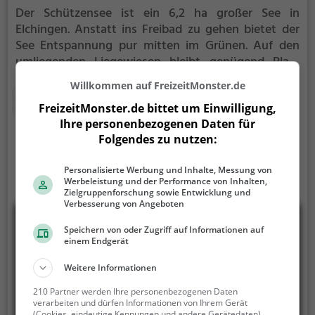
Der Schützensee ist ein 6,2 ha großer See in
Elchingen.
Anstatt ins Freibad zu gehen bietet der
See Entspannung pur mitten im Grünen. Auf den
umliegenden Liegewiesen bleibt genügend Platz
zum Sonnen, Spielen oder Picknicken. Von Mai bis
Willkommen auf FreizeitMonster.de
September ist der Schützensee ein beliebtes
Mehr erfahren
FreizeitMonster.de bittet um Einwilligung,
Ausflugsziel. Egal ob für Familien, Freunde oder
Ihre personenbezogenen Daten für
Paare, der Schützensee ist die Adresse für warme
Folgendes zu nutzen:
Tage.
Personalisierte Werbung und Inhalte, Messung von
Werbeleistung und der Performance von Inhalten,
Zielgruppenforschung sowie Entwicklung und
Verbesserung von Angeboten
Speichern von oder Zugriff auf Informationen auf
einem Endgerät
Weitere Informationen
210 Partner werden Ihre personenbezogenen Daten
verarbeiten und dürfen Informationen von Ihrem Gerät
(Cookies, eindeutige Kennungen und andere Gerätedaten)