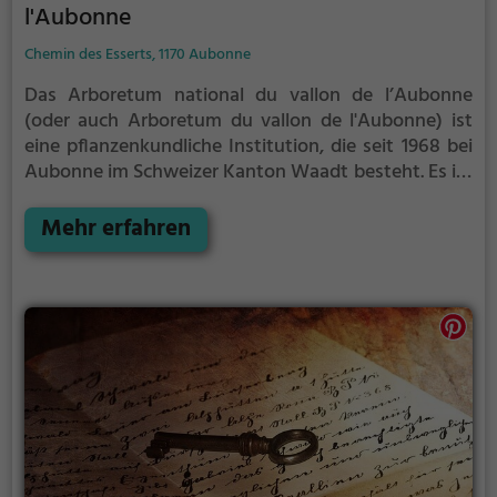
l'Aubonne
Chemin des Esserts, 1170 Aubonne
Das Arboretum national du vallon de l’Aubonne
(oder auch Arboretum du vallon de l'Aubonne) ist
eine pflanzenkundliche Institution, die seit 1968 bei
Aubonne im Schweizer Kanton Waadt besteht. Es ist
die einzige botanische Spezialsammlung ihrer Art in
der Schweiz.
Mehr erfahren