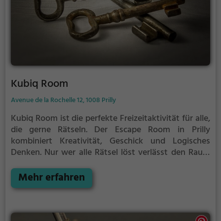
Kubiq Room
Avenue de la Rochelle 12, 1008 Prilly
Kubiq Room ist die perfekte Freizeitaktivität für alle,
die gerne Rätseln.
Der Escape Room in Prilly
kombiniert Kreativität, Geschick und Logisches
Denken. Nur wer alle Rätsel löst verlässt den Raum
als Sieger, aber Achtung: nur als Team könnt ihr
gewinnen. Im Escape Room ist für Einzelkämpfer
Mehr erfahren
kein Platz. Nur wer als Gruppe zusammenarbeitet
und seine Fähigkeiten kombiniert kann das Rätsel
lösen.