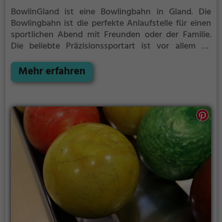
BowlinGland ist eine Bowlingbahn in Gland.
Die
Bowlingbahn ist die perfekte Anlaufstelle für einen
sportlichen Abend mit Freunden oder der Familie.
Die beliebte Präzisionssportart ist vor allem an
regnerischen und kalten Tagen eine geeignete
Freizeitbeschäftigung, sportliche Betätigung und
Mehr erfahren
Wettbewerbscharakter inklusive.