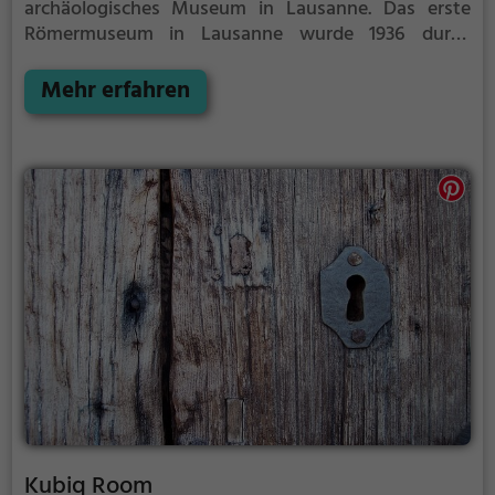
archäologisches Museum in Lausanne.
Das erste
Römermuseum in Lausanne wurde 1936 durch
Frédéric Gilliard gegründet und eingerichtet. An
dieser Stelle befand sich einst ein domus des
Mehr erfahren
gallorömischen vicus Lousonna.
Kubiq Room