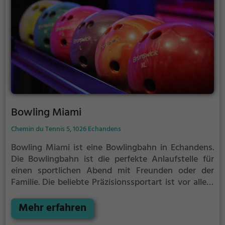
Bowling Miami
Chemin du Tennis 5, 1026 Echandens
Bowling Miami ist eine Bowlingbahn in Echandens.
Die Bowlingbahn ist die perfekte Anlaufstelle für
einen sportlichen Abend mit Freunden oder der
Familie.
Die beliebte Präzisionssportart ist vor allem
an regnerischen und kalten Tagen eine geeignete
Freizeitbeschäftigung, sportliche Betätigung und
Mehr erfahren
Wettbewerbscharakter inklusive.