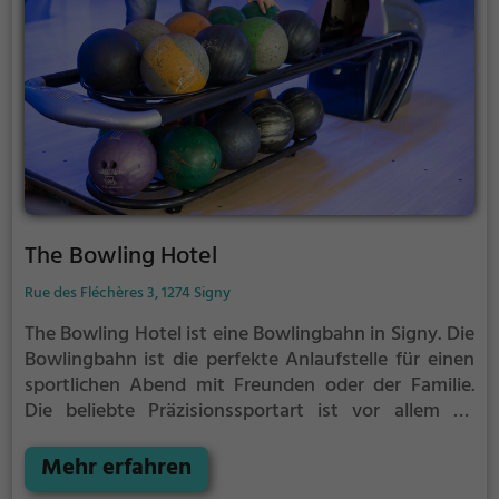
The Bowling Hotel
Rue des Fléchères 3, 1274 Signy
The Bowling Hotel ist eine Bowlingbahn in Signy.
Die
Bowlingbahn ist die perfekte Anlaufstelle für einen
sportlichen Abend mit Freunden oder der Familie.
Die beliebte Präzisionssportart ist vor allem an
regnerischen und kalten Tagen eine geeignete
Freizeitbeschäftigung, sportliche Betätigung und
Mehr erfahren
Wettbewerbscharakter inklusive.