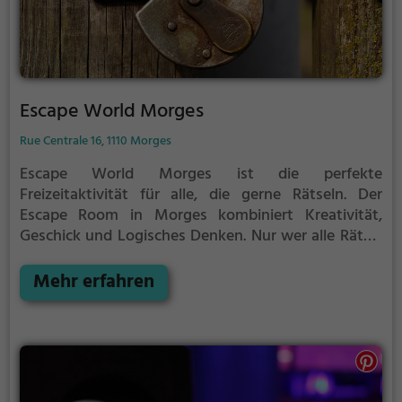
Escape World Morges
Rue Centrale 16, 1110 Morges
Escape World Morges ist die perfekte
Freizeitaktivität für alle, die gerne Rätseln.
Der
Escape Room in Morges kombiniert Kreativität,
Geschick und Logisches Denken. Nur wer alle Rätsel
löst verlässt den Raum als Sieger, aber Achtung: nur
als Team könnt ihr gewinnen. Im Escape Room ist für
Mehr erfahren
Einzelkämpfer kein Platz. Nur wer als Gruppe
zusammenarbeitet und seine Fähigkeiten
kombiniert kann das Rätsel lösen.