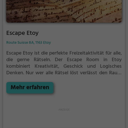
Escape Etoy
Route Suisse 8A, 1163 Etoy
Escape Etoy ist die perfekte Freizeitaktivität für alle,
die gerne Rätseln.
Der Escape Room in Etoy
kombiniert Kreativität, Geschick und Logisches
Denken. Nur wer alle Rätsel löst verlässt den Raum
als Sieger, aber Achtung: nur als Team könnt ihr
gewinnen. Im Escape Room ist für Einzelkämpfer
Mehr erfahren
kein Platz. Nur wer als Gruppe zusammenarbeitet
und seine Fähigkeiten kombiniert kann das Rätsel
lösen.