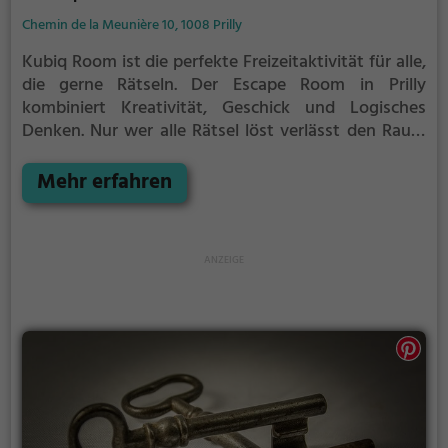
Chemin de la Meunière 10, 1008 Prilly
Kubiq Room ist die perfekte Freizeitaktivität für alle,
die gerne Rätseln.
Der Escape Room in Prilly
kombiniert Kreativität, Geschick und Logisches
Denken. Nur wer alle Rätsel löst verlässt den Raum
als Sieger, aber Achtung: nur als Team könnt ihr
gewinnen. Im Escape Room ist für Einzelkämpfer
Mehr erfahren
kein Platz. Nur wer als Gruppe zusammenarbeitet
und seine Fähigkeiten kombiniert kann das Rätsel
lösen.