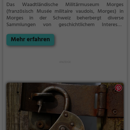
Das Waadtländische Militärmuseum Morges
(französisch Musée militaire vaudois, Morges) in
Morges in der Schweiz beherbergt diverse
Sammlungen von geschichtlichem Interesse,
darunter eine eindrückliche Geschützsammlung der
schweizerischen Militärgeschichte von der Zeit der
Mehr erfahren
Burgunderkriege bis zum Zweiten Weltkrieg.