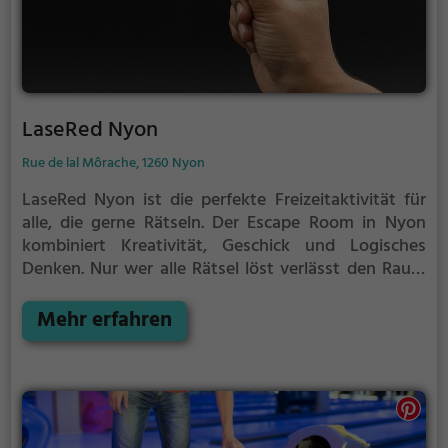
LaseRed Nyon
Rue de lal Môrache, 1260 Nyon
LaseRed Nyon ist die perfekte Freizeitaktivität für
alle, die gerne Rätseln.
Der Escape Room in Nyon
kombiniert Kreativität, Geschick und Logisches
Denken. Nur wer alle Rätsel löst verlässt den Raum
als Sieger, aber Achtung: nur als Team könnt ihr
gewinnen. Im Escape Room ist für Einzelkämpfer
Mehr erfahren
kein Platz. Nur wer als Gruppe zusammenarbeitet
und seine Fähigkeiten kombiniert kann das Rätsel
lösen.