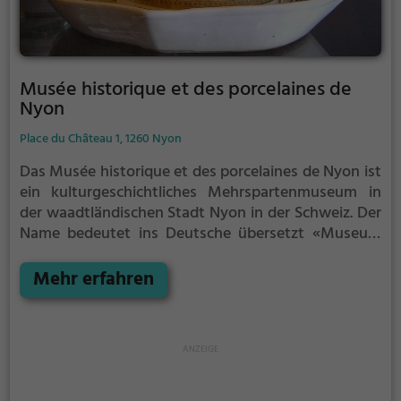
Musée historique et des porcelaines de
Nyon
Place du Château 1, 1260 Nyon
Das Musée historique et des porcelaines de Nyon ist
ein kulturgeschichtliches Mehrspartenmuseum in
der waadtländischen Stadt Nyon in der Schweiz.
Der
Name bedeutet ins Deutsche übersetzt «Museum
für Geschichte und Nyon-Porzellan».
1860 gründeten
einige Personen aus Nyon eine Gesellschaft mit dem
Mehr erfahren
Zweck, geschichtliche Objekte aller Art aus Nyon für
eine öffentliche Sammlung zu erwerben. Eine erste
kleine Ausstellung der wachsenden
ortsgeschichtlichen Sammlung war im Collège, der
Mittelschule von Nyon, eingerichtet.