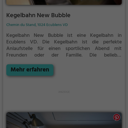
Kegelbahn New Bubble
Chemin du Stand, 1024 Ecublens VD
Kegelbahn New Bubble ist eine Kegelbahn in
Ecublens VD.
Die Kegelbahn ist die perfekte
Anlaufstelle für einen sportlichen Abend mit
Freunden oder der Familie.
Die beliebte
Präzisionssportart ist vor allem an regnerischen und
kalten Tagen eine geeignete Freizeitbeschäftigung,
Mehr erfahren
sportliche Betätigung und Wettbewerbscharakter
inklusive.