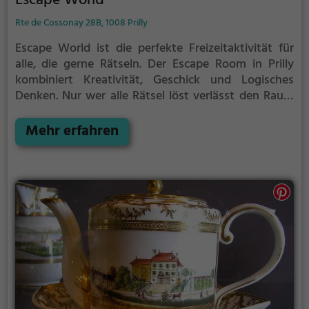
Escape World
Rte de Cossonay 28B, 1008 Prilly
Escape World ist die perfekte Freizeitaktivität für
alle, die gerne Rätseln.
Der Escape Room in Prilly
kombiniert Kreativität, Geschick und Logisches
Denken. Nur wer alle Rätsel löst verlässt den Raum
als Sieger, aber Achtung: nur als Team könnt ihr
gewinnen. Im Escape Room ist für Einzelkämpfer
Mehr erfahren
kein Platz. Nur wer als Gruppe zusammenarbeitet
und seine Fähigkeiten kombiniert kann das Rätsel
lösen.