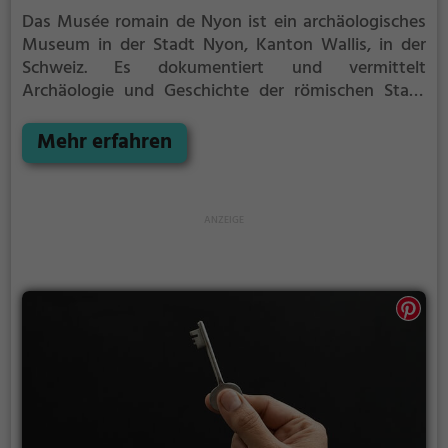
Das Musée romain de Nyon ist ein archäologisches
Museum in der Stadt Nyon, Kanton Wallis, in der
Schweiz. Es dokumentiert und vermittelt
Archäologie und Geschichte der römischen Stadt
Colonia Iulia Equestis oder Noviodunum, aus
welcher die neue Stadt Nyon hervorging.
Mehr erfahren