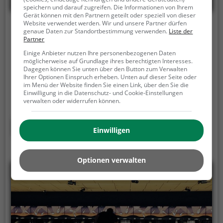
speichern und darauf zugreifen. Die Informationen von Ihrem
Gerät können mit den Partnern geteilt oder speziell von dieser
Website verwendet werden. Wir und unsere Partner dürfen
Try To Escape
genaue Daten zur Standortbestimmung verwenden.
Liste der
Partner
Av. des Baumettes 15, 1020 Renens VD
Einige Anbieter nutzen Ihre personenbezogenen Daten
möglicherweise auf Grundlage ihres berechtigten Interesses.
Try To Escape ist die perfekte Freizeitaktivität für
Dagegen können Sie unten über den Button zum Verwalten
alle, die gerne Rätseln.
Der Escape Room in Renens
Ihrer Optionen Einspruch erheben. Unten auf dieser Seite oder
im Menü der Website finden Sie einen Link, über den Sie die
VD kombiniert Kreativität, Geschick und Logisches
Einwilligung in die Datenschutz- und Cookie-Einstellungen
Denken. Nur wer alle Rätsel löst verlässt den Raum
verwalten oder widerrufen können.
als Sieger, aber Achtung: nur als Team könnt ihr
gewinnen. Im Escape Room ist für Einzelkämpfer
Mehr erfahren
Einwilligen
kein Platz. Nur wer als Gruppe zusammenarbeitet
und seine Fähigkeiten kombiniert kann das Rätsel
lösen.
Optionen verwalten