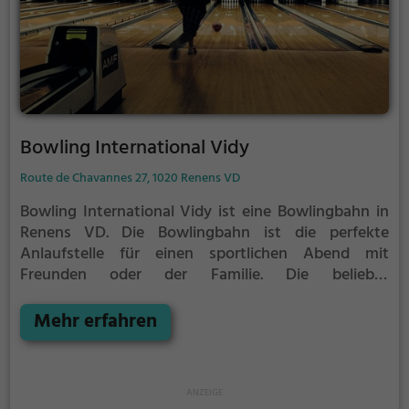
Bowling International Vidy
Route de Chavannes 27, 1020 Renens VD
Bowling International Vidy ist eine Bowlingbahn in
Renens VD.
Die Bowlingbahn ist die perfekte
Anlaufstelle für einen sportlichen Abend mit
Freunden oder der Familie.
Die beliebte
Präzisionssportart ist vor allem an regnerischen und
kalten Tagen eine geeignete Freizeitbeschäftigung,
Mehr erfahren
sportliche Betätigung und Wettbewerbscharakter
inklusive.