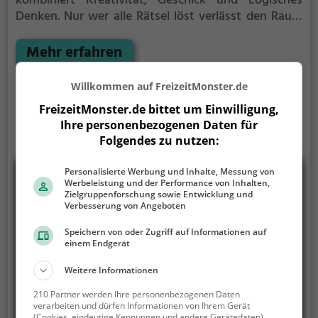
kombiniert Kreativität, Geschick und Logisches
Denken. Nur wer alle Rätsel löst verlässt den Raum
als Sieger, aber Achtung: nur als Team könnt ihr
gewinnen. Im Escape Room ist für Einzelkämpfer
Mehr erfahren
kein Platz. Nur wer als Gruppe zusammenarbeitet
und seine Fähigkeiten kombiniert kann das Rätsel
Willkommen auf FreizeitMonster.de
lösen.
FreizeitMonster.de bittet um Einwilligung,
Ihre personenbezogenen Daten für
Folgendes zu nutzen:
Personalisierte Werbung und Inhalte, Messung von
Werbeleistung und der Performance von Inhalten,
Zielgruppenforschung sowie Entwicklung und
Verbesserung von Angeboten
Speichern von oder Zugriff auf Informationen auf
einem Endgerät
Weitere Informationen
210 Partner werden Ihre personenbezogenen Daten
verarbeiten und dürfen Informationen von Ihrem Gerät
(Cookies, eindeutige Kennungen und andere Gerätedaten)