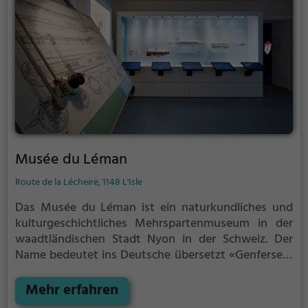
Musée du Léman
Route de la Lécheire, 1148 L'Isle
Das Musée du Léman ist ein naturkundliches und
kulturgeschichtliches Mehrspartenmuseum in der
waadtländischen Stadt Nyon in der Schweiz.
Der
Name bedeutet ins Deutsche übersetzt «Genfersee-
Museum» (der See hat den französischen Namen
Léman). Der Begriff «Genfersee-Museum» wird aber
Mehr erfahren
kaum gebraucht, da man die Institution auch im