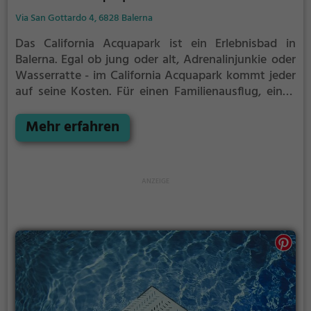
Via San Gottardo 4, 6828 Balerna
Das California Acquapark ist ein Erlebnisbad in
Balerna.
Egal ob jung oder alt, Adrenalinjunkie oder
Wasserratte - im California Acquapark kommt jeder
auf seine Kosten. Für einen Familienausflug, einen
Kindergeburtstag oder einfach mit Freunden ist das
California Acquapark genau die richtige Adresse.
Mehr erfahren