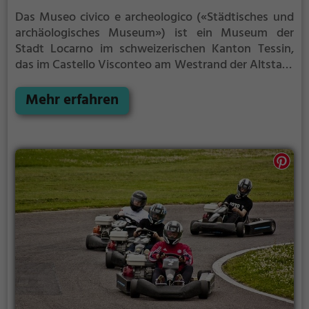
Das Museo civico e archeologico («Städtisches und
archäologisches Museum») ist ein Museum der
Stadt Locarno im schweizerischen Kanton Tessin,
das im Castello Visconteo am Westrand der Altstadt
untergebracht ist. Die archäologische Sammlung in
der Burg und das Castello selber sind beide
Mehr erfahren
geschützte Kulturgüter von nationaler Bedeutung.
Für Sonderausstellungen steht der benachbarte
Palazzo Casorella zur Verfügung.