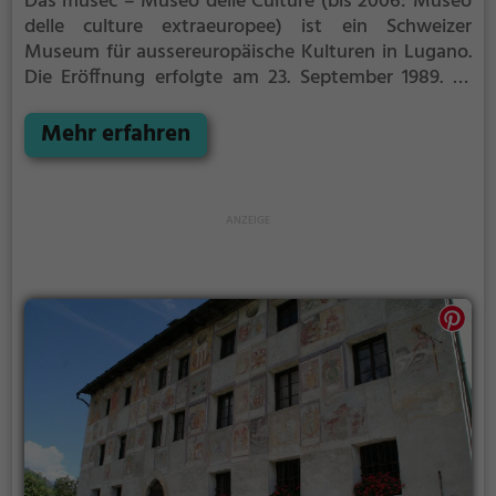
Das musec – Museo delle Culture (bis 2006: Museo
delle culture extraeuropee) ist ein Schweizer
Museum für aussereuropäische Kulturen in Lugano.
Die Eröffnung erfolgte am 23. September 1989. Es
wird von Francesco Paolo Campione geleitet und
befindet sich seit 2019 in der Villa Malpensata.
Mehr erfahren