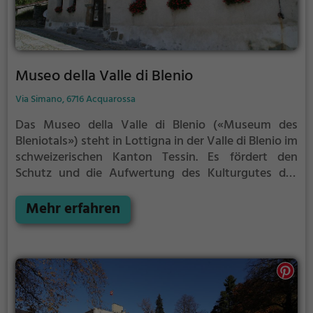
Museo della Valle di Blenio
Via Simano, 6716 Acquarossa
Das Museo della Valle di Blenio («Museum des
Bleniotals») steht in Lottigna in der Valle di Blenio im
schweizerischen Kanton Tessin. Es fördert den
Schutz und die Aufwertung des Kulturgutes des
Tales unter Mitarbeit des Kantons, des Vereins
Associazione del Museo di Blenio und des Centro di
Mehr erfahren
dialettologia e di etnografia CDE. Untergebracht ist
es in der «Casa dei Landfogti», dem Haus der
Landvögte, das auch als «Palazzo del Pretorio»
bekannt ist. 1979 wurde es eröffnet.