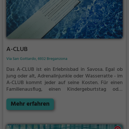
A-CLUB
Via San Gottardo, 6932 Breganzona
Das A-CLUB ist ein Erlebnisbad in Savosa.
Egal ob
jung oder alt, Adrenalinjunkie oder Wasserratte - im
A-CLUB kommt jeder auf seine Kosten. Für einen
Familienausflug, einen Kindergeburtstag oder
einfach mit Freunden ist das A-CLUB genau die
richtige Adresse.
Mehr erfahren