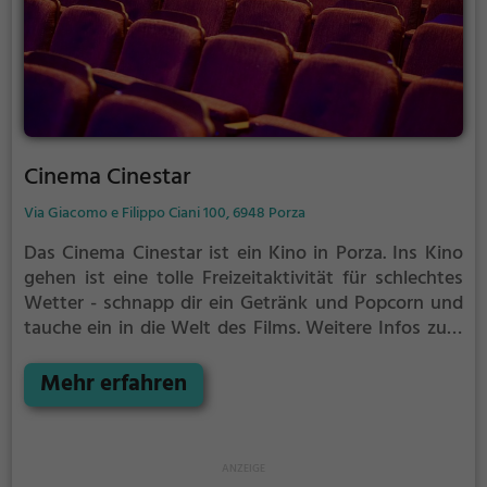
Cinema Cinestar
Via Giacomo e Filippo Ciani 100, 6948 Porza
Das Cinema Cinestar ist ein Kino in Porza.
Ins Kino
gehen ist eine tolle Freizeitaktivität für schlechtes
Wetter - schnapp dir ein Getränk und Popcorn und
tauche ein in die Welt des Films.
Weitere Infos zum
Kinoprogamm und den Öffnungszeiten, sowie
Tickets findest du auf der Website.
Mehr erfahren