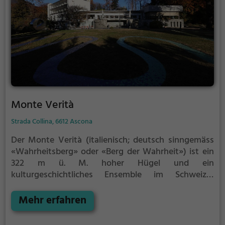
Monte Verità
Strada Collina, 6612 Ascona
Der Monte Verità (italienisch; deutsch sinngemäss
«Wahrheitsberg» oder «Berg der Wahrheit») ist ein
322 m ü. M. hoher Hügel und ein
kulturgeschichtliches Ensemble im Schweizer
Kanton Tessin.
Das Gelände liegt auf dem
Gemeindegebiet von Ascona, etwa einen halben
Mehr erfahren
Kilometer nordwestlich der Altstadt. Der am
Langensee gelegene Monte Verità war in den ersten