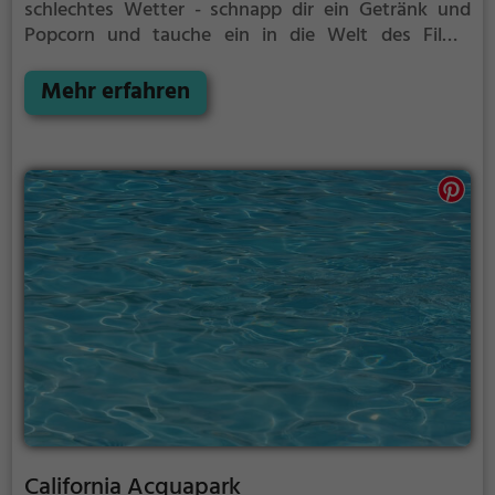
schlechtes Wetter - schnapp dir ein Getränk und
Popcorn und tauche ein in die Welt des Films.
Weitere Infos zum Kinoprogamm und den
Öffnungszeiten, sowie Tickets findest du auf der
Mehr erfahren
Website.
California Acquapark