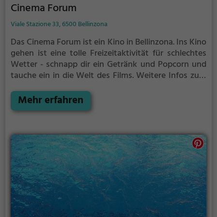
Cinema Forum
Viale Stazione 33, 6500 Bellinzona
Das Cinema Forum ist ein Kino in Bellinzona.
Ins Kino
gehen ist eine tolle Freizeitaktivität für schlechtes
Wetter - schnapp dir ein Getränk und Popcorn und
tauche ein in die Welt des Films.
Weitere Infos zum
Kinoprogamm und den Öffnungszeiten, sowie
Tickets findest du auf der Website.
Mehr erfahren