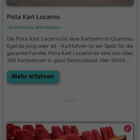
Pista Kart Locarno
Via al Pizzante, 6595 Riazzino
Die Pista Kart Locarno ist eine Kartbahn in Quartino.
Egal ob jung oder alt - Kartfahren ist ein Spaß für die
gesamte Familie.
Pista Kart Locarno ist eine von über
200 Kartbahnen in ganz Deutschland. Hier fühlst du
dich wie ein richtiger Rennfahrer wenn du mit
deinem Kart um die Kurven rauschst.
Mehr erfahren