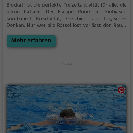
Blockati ist die perfekte Freizeitaktivität für alle, die
gerne Rätseln.
Der Escape Room in Giubiasco
kombiniert Kreativität, Geschick und Logisches
Denken. Nur wer alle Rätsel löst verlässt den Raum
als Sieger, aber Achtung: nur als Team könnt ihr
gewinnen. Im Escape Room ist für Einzelkämpfer
Mehr erfahren
kein Platz. Nur wer als Gruppe zusammenarbeitet
und seine Fähigkeiten kombiniert kann das Rätsel
lösen.