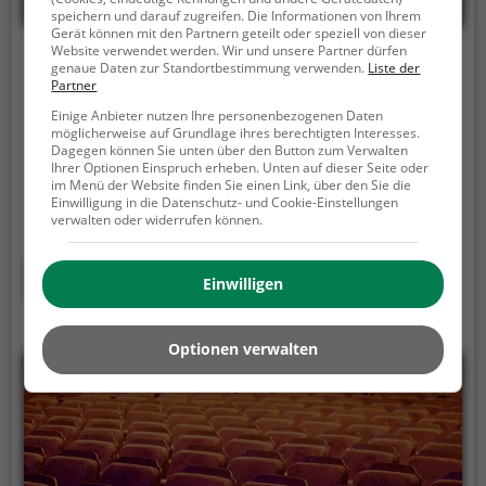
speichern und darauf zugreifen. Die Informationen von Ihrem
Gerät können mit den Partnern geteilt oder speziell von dieser
Website verwendet werden. Wir und unsere Partner dürfen
Cinema Teatro Kursaal
genaue Daten zur Standortbestimmung verwenden.
Liste der
Partner
Via Marcacci, 6605 Locarno
Einige Anbieter nutzen Ihre personenbezogenen Daten
möglicherweise auf Grundlage ihres berechtigten Interesses.
Das Cinema Teatro Kursaal ist eines von 4 Kinos in
Dagegen können Sie unten über den Button zum Verwalten
Locarno .
Ins Kino gehen ist eine tolle
Ihrer Optionen Einspruch erheben. Unten auf dieser Seite oder
im Menü der Website finden Sie einen Link, über den Sie die
Freizeitaktivität für schlechtes Wetter - schnapp dir
Einwilligung in die Datenschutz- und Cookie-Einstellungen
ein Getränk und Popcorn und tauche ein in die Welt
verwalten oder widerrufen können.
des Films.
Mehr erfahren
Einwilligen
Optionen verwalten