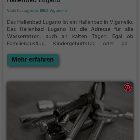
Hallenbad Lugano
Viale Castagnola, 6962 Viganello
Das Hallenbad Lugano ist ein Hallenbad in Viganello.
Das Hallenbad Lugano ist die Adresse für alle
Wasserratten, auch an kalten Tagen. Egal ob
Familienausflug, Kindergeburtstag oder ganz
einfach mit Freunden - im Hallenbad Lugano kommt
jeder auf seine Kosten.
Mehr erfahren