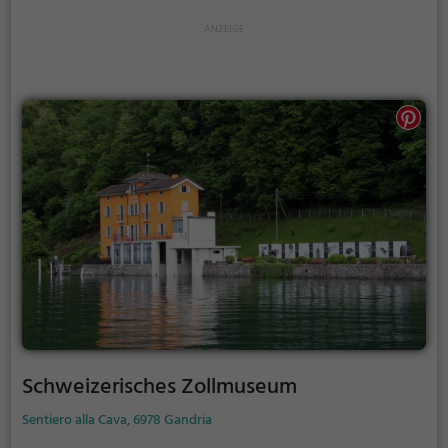
Jahrzehnten des 20. Jahrhunderts ein bekannter
Treffpunkt von Lebensreformern, Pazifisten,
Künstlern, Schriftstellern sowie Anhängern
unterschiedlicher alternativer Bewegungen. Nach
1940 verlor der Ort an Bedeutung. Der Versuch einer
Wiederbelebung Ende der 1970er Jahre hatte einen
sehr begrenzten Erfolg.
Schweizerisches Zollmuseum
Sentiero alla Cava, 6978 Gandria