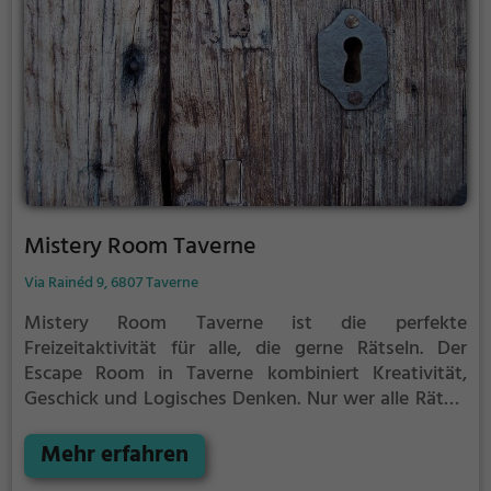
Mistery Room Taverne
Via Rainéd 9, 6807 Taverne
Mistery Room Taverne ist die perfekte
Freizeitaktivität für alle, die gerne Rätseln.
Der
Escape Room in Taverne kombiniert Kreativität,
Geschick und Logisches Denken. Nur wer alle Rätsel
löst verlässt den Raum als Sieger, aber Achtung: nur
als Team könnt ihr gewinnen. Im Escape Room ist für
Mehr erfahren
Einzelkämpfer kein Platz. Nur wer als Gruppe