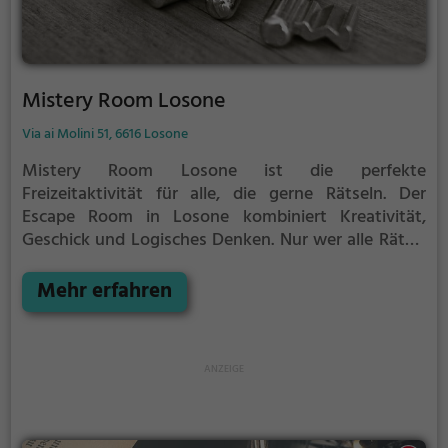
Mistery Room Losone
Via ai Molini 51, 6616 Losone
Mistery Room Losone ist die perfekte
Freizeitaktivität für alle, die gerne Rätseln.
Der
Escape Room in Losone kombiniert Kreativität,
Geschick und Logisches Denken. Nur wer alle Rätsel
löst verlässt den Raum als Sieger, aber Achtung: nur
als Team könnt ihr gewinnen. Im Escape Room ist für
Mehr erfahren
Einzelkämpfer kein Platz. Nur wer als Gruppe
zusammenarbeitet und seine Fähigkeiten
kombiniert kann das Rätsel lösen.