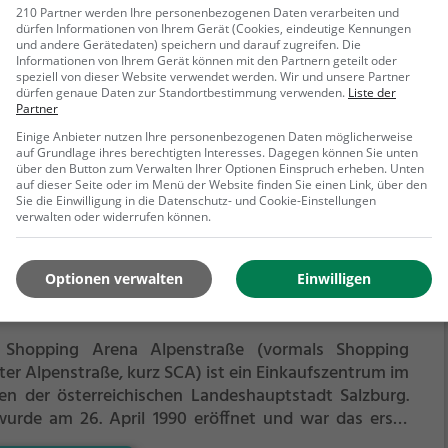
r Wasserratte - im Watzmann Therme kommt jeder
210 Partner werden Ihre personenbezogenen Daten verarbeiten und
dürfen Informationen von Ihrem Gerät (Cookies, eindeutige Kennungen
 seine Kosten. Für einen Familienausflug, einen
und andere Gerätedaten) speichern und darauf zugreifen. Die
dergeburtstag oder einfach mit Freunden ist das
Informationen von Ihrem Gerät können mit den Partnern geteilt oder
ehr erfahren
zmann Therme genau die richtige Adresse.
speziell von dieser Website verwendet werden. Wir und unsere Partner
dürfen genaue Daten zur Standortbestimmung verwenden.
Liste der
Partner
Einige Anbieter nutzen Ihre personenbezogenen Daten möglicherweise
auf Grundlage ihres berechtigten Interesses. Dagegen können Sie unten
über den Button zum Verwalten Ihrer Optionen Einspruch erheben. Unten
auf dieser Seite oder im Menü der Website finden Sie einen Link, über den
Sie die Einwilligung in die Datenschutz- und Cookie-Einstellungen
verwalten oder widerrufen können.
opping Arena Alpenstraße
Optionen verwalten
Einwilligen
straße 114-116, 5020 Salzburg
 Shopping Arena Alpenstraße (vormals Shopping
ter Alpenstraße, kurz SCA) ist ein Einkaufszentrum im
en der österreichischen Landeshauptstadt Salzburg.
wurde am 26. April 1990 eröffnet und war das erste
ner Art in der Stadt. Es hatte mit den beiden