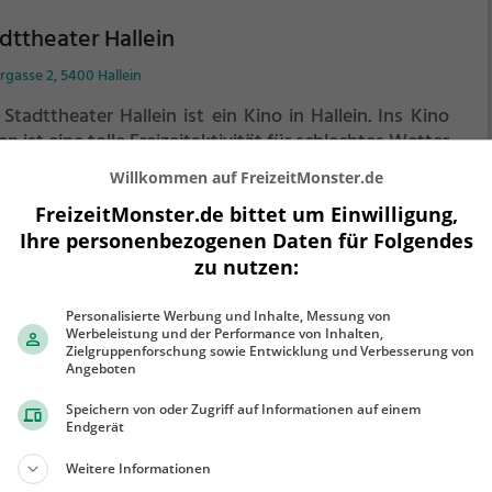
dttheater Hallein
rgasse 2, 5400 Hallein
Stadttheater Hallein ist ein Kino in Hallein.
Ins Kino
n ist eine tolle Freizeitaktivität für schlechtes Wetter
chnapp dir ein Getränk und Popcorn und tauche ein in
Willkommen auf FreizeitMonster.de
Welt des Films.
Weitere Infos zum Kinoprogamm und
FreizeitMonster.de bittet um Einwilligung,
 Öffnungszeiten, sowie Tickets findest du auf der
ehr erfahren
Ihre personenbezogenen Daten für Folgendes
site.
zu nutzen:
Personalisierte Werbung und Inhalte, Messung von
Werbeleistung und der Performance von Inhalten,
Zielgruppenforschung sowie Entwicklung und Verbesserung von
tzmann Therme
Angeboten
Speichern von oder Zugriff auf Informationen auf einem
werkstraße 54, 83471 Berchtesgaden
Endgerät
s Watzmann Therme ist ein Erlebnisbad in
Weitere Informationen
chtesgaden.
Egal ob jung oder alt, Adrenalinjunkie