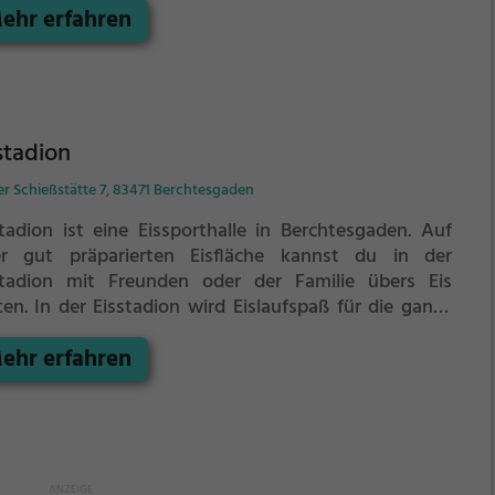
ehr erfahren
äudeteilen links und rechts der Alpenstraße eine
che von 13.000 m² (9.000 m² Verkaufsfläche).
prünglich war eine oberirdische Verbindung der
den Teilgebäude geplant, die jedoch nicht genehmigt
de. Stattdessen realisierte man eine unterirdische
nzeile.
stadion
er Schießstätte 7, 83471 Berchtesgaden
stadion ist eine Eissporthalle in Berchtesgaden.
Auf
er gut präparierten Eisfläche kannst du in der
stadion mit Freunden oder der Familie übers Eis
ten.
In der Eisstadion wird Eislaufspaß für die ganze
ilie geboten. Kleinere Kinder oder Anfänger können
ehr erfahren
 mit Laufhilfen aufs Eis wagen.