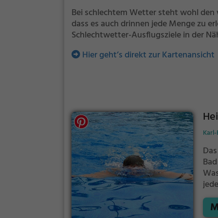
Bei schlechtem Wetter steht wohl den 
dass es auch drinnen jede Menge zu erl
Schlechtwetter-Ausflugsziele in der Nä
Hier geht’s direkt zur Kartenansicht
He
Karl
Das
Bad
Was
jed
Kin
M
Hei