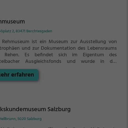
hmuseum
oßplatz 2, 83471 Berchtesgaden
 Rehmuseum ist ein Museum zur Ausstellung von
trophäen und zur Dokumentation des Lebensraums
 Rehen. Es befindet sich im Eigentum des
telbacher Ausgleichsfonds und wurde in der
maligen Stallung gegenüber dem Königlichen Schloss
ehr erfahren
Berchtesgaden eingerichtet. Die Sammlung wurde
ch Albrecht Herzog von Bayern zusammengetragen.
lkskundemuseum Salzburg
Hellbrunn, 5020 Salzburg