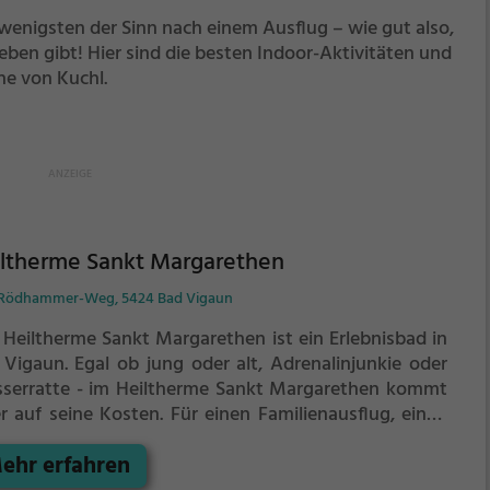
wenigsten der Sinn nach einem Ausflug – wie gut also,
eben gibt! Hier sind die besten Indoor-Aktivitäten und
he von Kuchl.
iltherme Sankt Margarethen
-Rödhammer-Weg, 5424 Bad Vigaun
 Heiltherme Sankt Margarethen ist ein Erlebnisbad in
 Vigaun.
Egal ob jung oder alt, Adrenalinjunkie oder
serratte - im Heiltherme Sankt Margarethen kommt
er auf seine Kosten. Für einen Familienausflug, einen
dergeburtstag oder einfach mit Freunden ist das
ehr erfahren
ltherme Sankt Margarethen genau die richtige