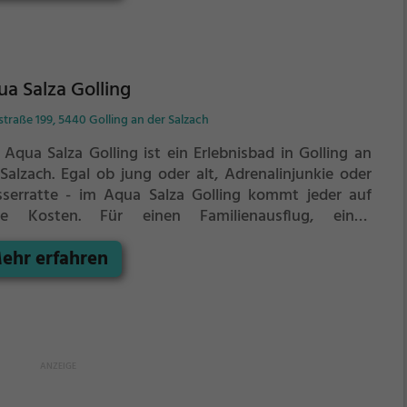
esse.
a Salza Golling
traße 199, 5440 Golling an der Salzach
 Aqua Salza Golling ist ein Erlebnisbad in Golling an
Salzach.
Egal ob jung oder alt, Adrenalinjunkie oder
serratte - im Aqua Salza Golling kommt jeder auf
ne Kosten. Für einen Familienausflug, einen
dergeburtstag oder einfach mit Freunden ist das
ehr erfahren
 Salza Golling genau die richtige Adresse.