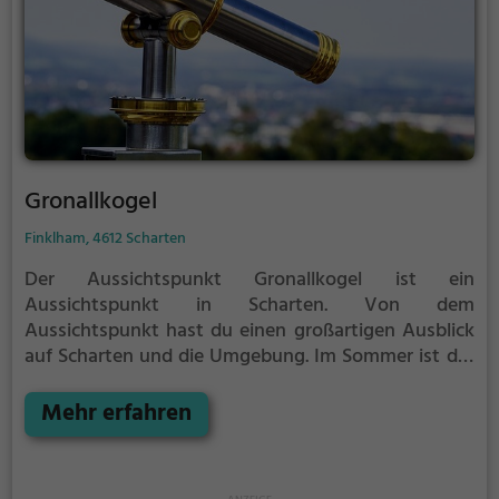
Gronallkogel
Finklham, 4612 Scharten
Der Aussichtspunkt Gronallkogel ist ein
Aussichtspunkt in Scharten.
Von dem
Aussichtspunkt hast du einen großartigen Ausblick
auf Scharten und die Umgebung.
Im Sommer ist der
Aussichtspunkt Gronallkogel ein schönes
Ausflugsziel für Familienausflüge, Wanderungen
Mehr erfahren
oder zum Picknicken und lockt an warmen und
sonnigen Tagen viele Besucher aus der Region an.