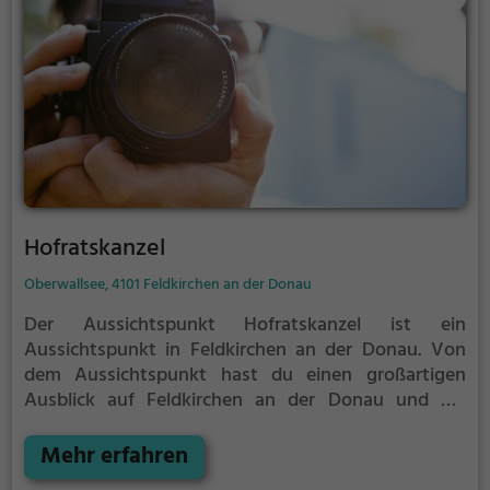
Hofratskanzel
Oberwallsee, 4101 Feldkirchen an der Donau
Der Aussichtspunkt Hofratskanzel ist ein
Aussichtspunkt in Feldkirchen an der Donau.
Von
dem Aussichtspunkt hast du einen großartigen
Ausblick auf Feldkirchen an der Donau und die
Umgebung.
Im Sommer ist der Aussichtspunkt
Hofratskanzel ein schönes Ausflugsziel für
Mehr erfahren
Familienausflüge, Wanderungen oder zum