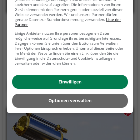
speichern und darauf zugreifen. Die Informationen von Ihrem
Gerät können mit den Partnern geteilt oder speziell von dieser
Website verwendet werden. Wir und unsere Partner dürfen
genaue Daten zur Standortbestimmung verwenden.
Liste der
Paschinger Hügel
Partner
Einige Anbieter nutzen Ihre personenbezogenen Daten
Güterweg Pasching, 4085 Wesenufer
möglicherweise auf Grundlage ihres berechtigten Interesses.
Dagegen können Sie unten über den Button zum Verwalten
Der Aussichtspunkt Paschinger Hügel ist ein
Ihrer Optionen Einspruch erheben. Unten auf dieser Seite oder
Aussichtspunkt in Wesenufer.
Von dem
im Menü der Website finden Sie einen Link, über den Sie die
Einwilligung in die Datenschutz- und Cookie-Einstellungen
Aussichtspunkt hast du einen großartigen Ausblick
verwalten oder widerrufen können.
auf Wesenufer und die Umgebung.
Im Sommer ist
der Aussichtspunkt Paschinger Hügel ein schönes
Ausflugsziel für Familienausflüge, Wanderungen
Einwilligen
Mehr erfahren
oder zum Picknicken und lockt an warmen und
sonnigen Tagen viele Besucher aus der Region an.
Optionen verwalten