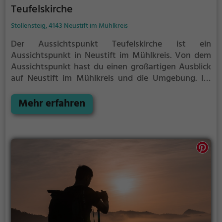
Teufelskirche
Stollensteig, 4143 Neustift im Mühlkreis
Der Aussichtspunkt Teufelskirche ist ein
Aussichtspunkt in Neustift im Mühlkreis.
Von dem
Aussichtspunkt hast du einen großartigen Ausblick
auf Neustift im Mühlkreis und die Umgebung.
Im
Sommer ist der Aussichtspunkt Teufelskirche ein
schönes Ausflugsziel für Familienausflüge,
Mehr erfahren
Wanderungen oder zum Picknicken und lockt an
warmen und sonnigen Tagen viele Besucher aus der
Region an.