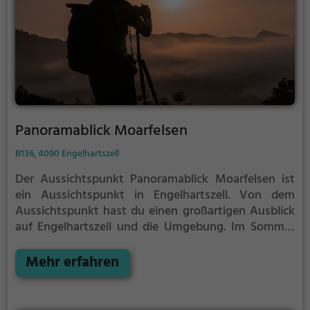
Panoramablick Moarfelsen
B136, 4090 Engelhartszell
Der Aussichtspunkt Panoramablick Moarfelsen ist
ein Aussichtspunkt in Engelhartszell.
Von dem
Aussichtspunkt hast du einen großartigen Ausblick
auf Engelhartszell und die Umgebung.
Im Sommer
ist der Aussichtspunkt Panoramablick Moarfelsen
ein schönes Ausflugsziel für Familienausflüge,
Mehr erfahren
Wanderungen oder zum Picknicken und lockt an
warmen und sonnigen Tagen viele Besucher aus der
Region an.