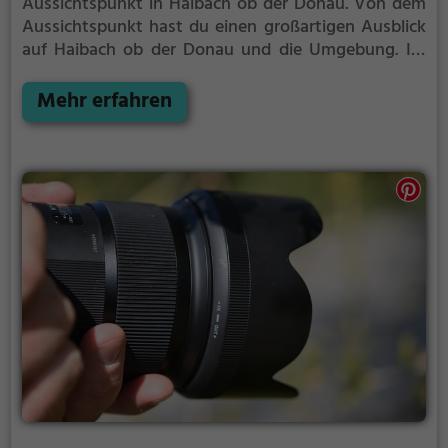
Aussichtspunkt in Haibach ob der Donau.
Von dem
Aussichtspunkt hast du einen großartigen Ausblick
auf Haibach ob der Donau und die Umgebung.
Im
Sommer ist der Aussichtspunkt Donaublick Au ein
schönes Ausflugsziel für Familienausflüge,
Mehr erfahren
Wanderungen oder zum Picknicken und lockt an
warmen und sonnigen Tagen viele Besucher aus der
Region an.