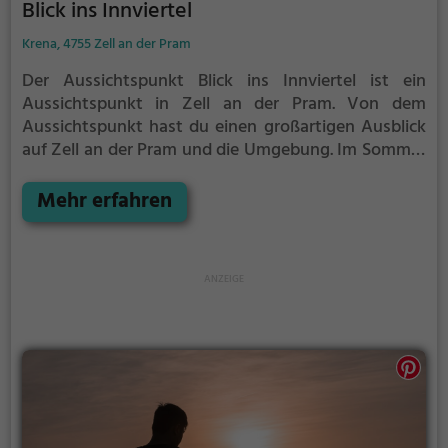
Blick ins Innviertel
Krena, 4755 Zell an der Pram
Der Aussichtspunkt Blick ins Innviertel ist ein
Aussichtspunkt in Zell an der Pram.
Von dem
Aussichtspunkt hast du einen großartigen Ausblick
auf Zell an der Pram und die Umgebung.
Im Sommer
ist der Aussichtspunkt Blick ins Innviertel ein
schönes Ausflugsziel für Familienausflüge,
Mehr erfahren
Wanderungen oder zum Picknicken und lockt an
warmen und sonnigen Tagen viele Besucher aus der
Region an.