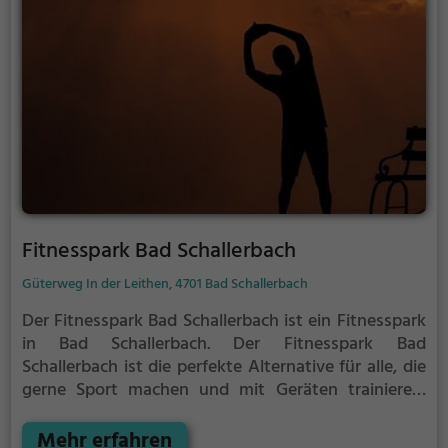
Fitnesspark Bad Schallerbach
Güterweg In der Leithen, 4701 Bad Schallerbach
Der Fitnesspark Bad Schallerbach ist ein Fitnesspark
in Bad Schallerbach.
Der Fitnesspark Bad
Schallerbach ist die perfekte Alternative für alle, die
gerne Sport machen und mit Geräten trainieren,
aber keine Lust auf stickige und enge Fitnessstudios
haben.
Mehr erfahren