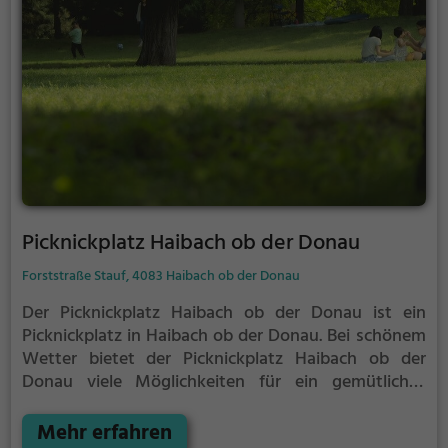
Picknickplatz Haibach ob der Donau
Forststraße Stauf, 4083 Haibach ob der Donau
Der Picknickplatz Haibach ob der Donau ist ein
Picknickplatz in Haibach ob der Donau.
Bei schönem
Wetter bietet der Picknickplatz Haibach ob der
Donau viele Möglichkeiten für ein gemütliches
Picknick im Freien.
Egal ob als Ziel für einen
Tagesausflug oder als kurze Pause zwischendurch,
Mehr erfahren