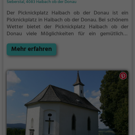
Sieberstal, 4083 Haibach ob der Donau
Der Picknickplatz Haibach ob der Donau ist ein
Picknickplatz in Haibach ob der Donau.
Bei schönem
Wetter bietet der Picknickplatz Haibach ob der
Donau viele Möglichkeiten für ein gemütliches
Picknick im Freien.
Egal ob als Ziel für einen
Tagesausflug oder als kurze Pause zwischendurch,
Mehr erfahren
der Picknickplatz Haibach ob der Donau ist der
perfekte Ort, um die Akkus wieder aufzutanken und
ein leckeres Essen unter freiem Himmel zu genießen.