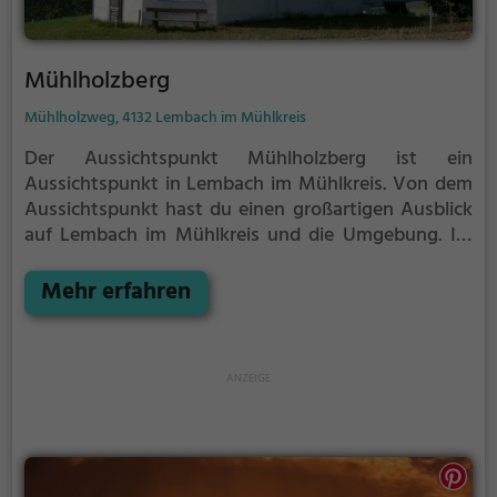
Mühlholzberg
Mühlholzweg, 4132 Lembach im Mühlkreis
Der Aussichtspunkt Mühlholzberg ist ein
Aussichtspunkt in Lembach im Mühlkreis.
Von dem
Aussichtspunkt hast du einen großartigen Ausblick
auf Lembach im Mühlkreis und die Umgebung.
Im
Sommer ist der Aussichtspunkt Mühlholzberg ein
schönes Ausflugsziel für Familienausflüge,
Mehr erfahren
Wanderungen oder zum Picknicken und lockt an
warmen und sonnigen Tagen viele Besucher aus der
Region an.