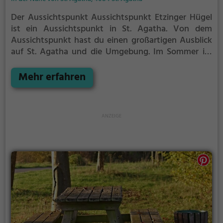
Der Aussichtspunkt Aussichtspunkt Etzinger Hügel
ist ein Aussichtspunkt in St. Agatha.
Von dem
Aussichtspunkt hast du einen großartigen Ausblick
auf St. Agatha und die Umgebung.
Im Sommer ist
der Aussichtspunkt Aussichtspunkt Etzinger Hügel
ein schönes Ausflugsziel für Familienausflüge,
Mehr erfahren
Wanderungen oder zum Picknicken und lockt an
warmen und sonnigen Tagen viele Besucher aus der
Region an.