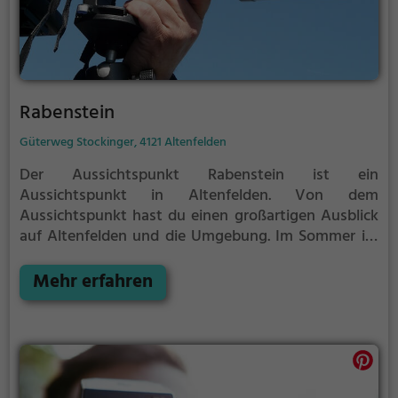
Rabenstein
Güterweg Stockinger, 4121 Altenfelden
Der Aussichtspunkt Rabenstein ist ein
Aussichtspunkt in Altenfelden.
Von dem
Aussichtspunkt hast du einen großartigen Ausblick
auf Altenfelden und die Umgebung.
Im Sommer ist
der Aussichtspunkt Rabenstein ein schönes
Ausflugsziel für Familienausflüge, Wanderungen
Mehr erfahren
oder zum Picknicken und lockt an warmen und
sonnigen Tagen viele Besucher aus der Region an.