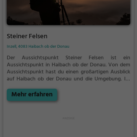
Steiner Felsen
Inzell, 4083 Haibach ob der Donau
Der Aussichtspunkt Steiner Felsen ist ein
Aussichtspunkt in Haibach ob der Donau.
Von dem
Aussichtspunkt hast du einen großartigen Ausblick
auf Haibach ob der Donau und die Umgebung.
Im
Sommer ist der Aussichtspunkt Steiner Felsen ein
schönes Ausflugsziel für Familienausflüge,
Mehr erfahren
Wanderungen oder zum Picknicken und lockt an
warmen und sonnigen Tagen viele Besucher aus der
Region an.