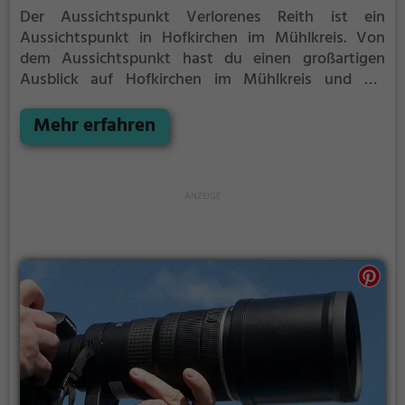
Der Aussichtspunkt Verlorenes Reith ist ein
Aussichtspunkt in Hofkirchen im Mühlkreis.
Von
dem Aussichtspunkt hast du einen großartigen
Ausblick auf Hofkirchen im Mühlkreis und die
Umgebung.
Im Sommer ist der Aussichtspunkt
Verlorenes Reith ein schönes Ausflugsziel für
Mehr erfahren
Familienausflüge, Wanderungen oder zum
Picknicken und lockt an warmen und sonnigen
Tagen viele Besucher aus der Region an.