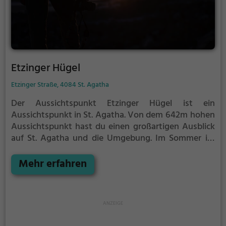
Etzinger Hügel
Etzinger Straße, 4084 St. Agatha
Der Aussichtspunkt Etzinger Hügel ist ein
Aussichtspunkt in St. Agatha.
Von dem 642m hohen
Aussichtspunkt hast du einen großartigen Ausblick
auf St. Agatha und die Umgebung.
Im Sommer ist
der Aussichtspunkt Etzinger Hügel ein schönes
Ausflugsziel für Familienausflüge, Wanderungen
Mehr erfahren
oder zum Picknicken und lockt an warmen und
sonnigen Tagen viele Besucher aus der Region an.