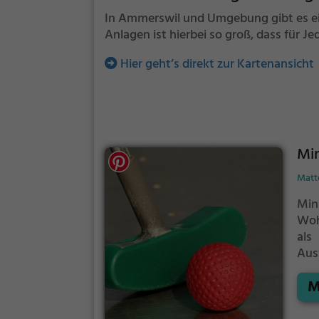
In Ammerswil und Umgebung gibt es eini
Anlagen ist hierbei so groß, dass für Je
Hier geht’s direkt zur Kartenansicht
Min
Matt
Min
Woh
als
Ausf
tü
M
Ges
wen