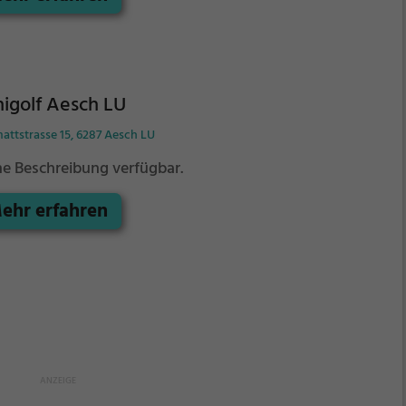
igsten Schlägen alle Bahnen zu bezwingen?
igolf Aesch LU
mattstrasse 15, 6287 Aesch LU
ne Beschreibung verfügbar.
ehr erfahren