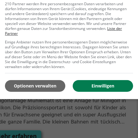
ze Familie.
Die kleinen Bahnen mit tückischen
210 Partner werden Ihre personenbezogenen Daten verarbeiten und
dürfen Informationen von Ihrem Gerät (Cookies, eindeutige Kennungen
indernissen laden zu einem
und andere Gerätedaten) speichern und darauf zugreifen. Die
ehr erfahren
chicklichkeitswettbewerb ein - wer schafft es mit den
Informationen von Ihrem Gerät können mit den Partnern geteilt oder
igsten Schlägen alle Bahnen zu bezwingen?
speziell von dieser Website verwendet werden. Wir und unsere Partner
dürfen genaue Daten zur Standortbestimmung verwenden.
Liste der
Partner
Einige Anbieter nutzen Ihre personenbezogenen Daten möglicherweise
auf Grundlage ihres berechtigten Interesses. Dagegen können Sie unten
über den Button zum Verwalten Ihrer Optionen Einspruch erheben. Unten
auf dieser Seite oder im Menü der Website finden Sie einen Link, über den
Sie die Einwilligung in die Datenschutz- und Cookie-Einstellungen
verwalten oder widerrufen können.
nigolfanlage Mühlematt
Optionen verwalten
Einwilligen
nbergstrasse, 8953 Dietikon
igolfanlage Mühlematt ist eine Anlage für Minigolf in
ikon.
Die Präzisionssportart ist sowohl für Kinder als
h für Erwachsene geeignet und ein super Ausflugsziel
die ganze Familie.
Die kleinen Bahnen mit tückischen
indernissen laden zu einem
ehr erfahren
chicklichkeitswettbewerb ein - wer schafft es mit den