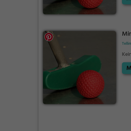
wen
Min
Telli
Kei
M