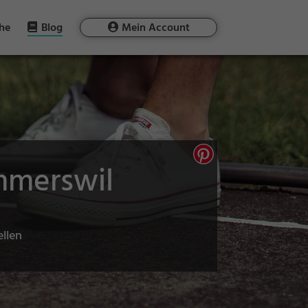
he
Blog
Mein Account
mmerswil
ellen