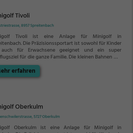
igolf Tivoli
triestrasse, 8957 Spreitenbach
igolf Tivoli ist eine Anlage für Minigolf in
eitenbach.
Die Präzisionssportart ist sowohl für Kinder
 auch für Erwachsene geeignet und ein super
lugsziel für die ganze Familie.
Die kleinen Bahnen mit
ckischen Hindernissen laden zu einem
ehr erfahren
chicklichkeitswettbewerb ein - wer schafft es mit den
igsten Schlägen alle Bahnen zu bezwingen?
nigolf Oberkulm
enschwilerstrasse, 5727 Oberkulm
igolf Oberkulm ist eine Anlage für Minigolf in