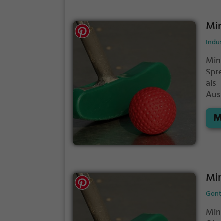
Min
Indus
Min
Spr
als
Ausf
tü
M
Ges
wen
Mi
Gont
Min