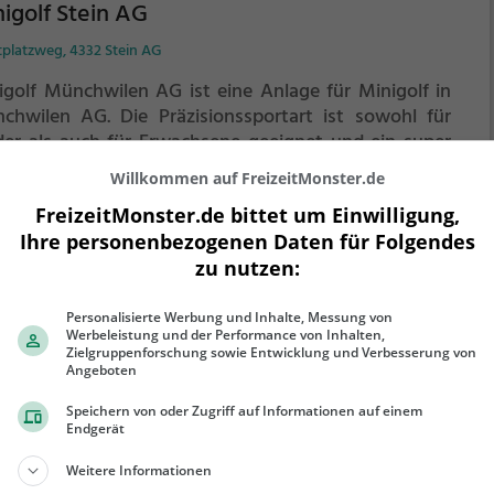
igolf Stein AG
tplatzweg, 4332 Stein AG
igolf Münchwilen AG ist eine Anlage für Minigolf in
chwilen AG.
Die Präzisionssportart ist sowohl für
der als auch für Erwachsene geeignet und ein super
lugsziel für die ganze Familie.
Die kleinen Bahnen mit
Willkommen auf FreizeitMonster.de
ckischen Hindernissen laden zu einem
FreizeitMonster.de bittet um Einwilligung,
ehr erfahren
chicklichkeitswettbewerb ein - wer schafft es mit den
Ihre personenbezogenen Daten für Folgendes
igsten Schlägen alle Bahnen zu bezwingen?
zu nutzen:
Personalisierte Werbung und Inhalte, Messung von
Werbeleistung und der Performance von Inhalten,
 Vindonissa
Zielgruppenforschung sowie Entwicklung und Verbesserung von
Angeboten
gerstrasse, 5210 Windisch
Speichern von oder Zugriff auf Informationen auf einem
Vindonissa ist eine Anlage für Minigolf in Windisch.
Endgerät
Präzisionssportart ist sowohl für Kinder als auch für
Weitere Informationen
achsene geeignet und ein super Ausflugsziel für die