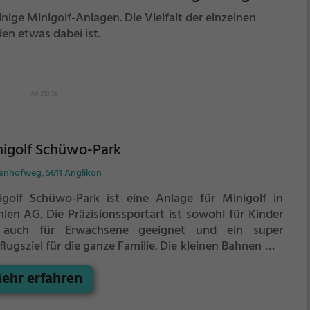
ge Minigolf-Anlagen. Die Vielfalt der einzelnen
den etwas dabei ist.
igolf Schüwo-Park
enhofweg, 5611 Anglikon
igolf Schüwo-Park ist eine Anlage für Minigolf in
len AG.
Die Präzisionssportart ist sowohl für Kinder
 auch für Erwachsene geeignet und ein super
lugsziel für die ganze Familie.
Die kleinen Bahnen mit
ckischen Hindernissen laden zu einem
ehr erfahren
chicklichkeitswettbewerb ein - wer schafft es mit den
igsten Schlägen alle Bahnen zu bezwingen?