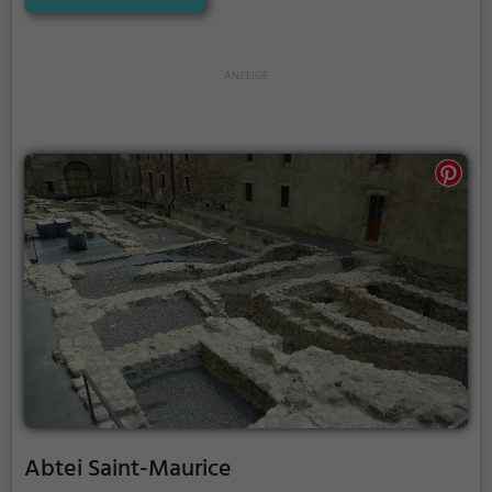
ältesten Bauteile sind vor etwa eintausend Jahren
zur Zeit des burgundischen Königreichs unter dem
Bischof von Sitten entstanden, ihre heutige Gestalt
erhielt die Burg im 13. und 14. Jahrhundert unter der
Herrschaft der Grafen von Savoyen. Von 1536 bis
1798 diente die Festung der bernischen Landvogtei
von Vevey als Verwaltungszentrum und zuletzt
noch als Magazin, und seit dem Jahr 1803 ist sie im
Besitz des Kantons Waadt.
Abtei Saint-Maurice