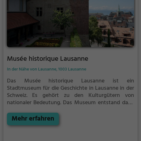
Musée historique Lausanne
In der Nähe von Lausanne, 1003 Lausanne
Das Musée historique Lausanne ist ein
Stadtmuseum für die Geschichte in Lausanne in der
Schweiz. Es gehört zu den Kulturgütern von
nationaler Bedeutung.
Das Museum entstand dank
der Initiative einiger Personen, die sich 1902 zur
Gruppe Association du Vieux-Lausanne
Mehr erfahren
zusammenfanden, um angesichts der rasanten
Zerstörung der alten Bausubstanz von Lausanne die
Erinnerung an die alte Stadt wachzuhalten. Mit der