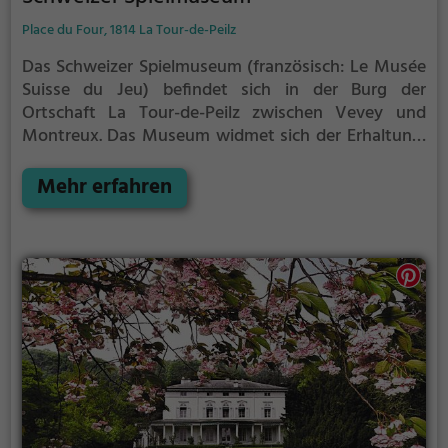
Place du Four, 1814 La Tour-de-Peilz
Das Schweizer Spielmuseum (französisch: Le Musée
Suisse du Jeu) befindet sich in der Burg der
Ortschaft La Tour-de-Peilz zwischen Vevey und
Montreux. Das Museum widmet sich der Erhaltung,
Erforschung und Verbreitung verschiedener Formen
von Gesellschaftsspielen. Im Gegensatz zu anderen
Mehr erfahren
Museen unterscheidet das Schweizer Spielmuseum
das "Spiel" vom "Spielzeug" (Puppen, Modellbau
usw.) Das Schweizer Spielmuseum ist die älteste und
einzige Institution dieser Art in Europa. Die
Sammlung umfasst mehr als 10.000 Spiele aus aller
Welt und reicht von der Antike bis in die Gegenwart.