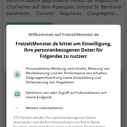
Hochmittelalter gegründetes Hospiz der Augustiner-
Chorherren auf dem Alpenpass Grosser St. Bernhard
(lateinisch: Canonici Regulares Congregationis
Sancti Bernardi, Ordenskürzel: CRB).
Es gehört zum
Bistum Sitten sowie zur politischen Gemeinde
Mehr erfahren
Bourg-Saint-Pierre und ist nach Bernhard von Aosta
Willkommen auf FreizeitMonster.de
benannt, der auch dem Pass seinen Namen gibt. Er
FreizeitMonster.de bittet um Einwilligung,
soll das Hospiz um 1050 zusammen mit der Königin
Ihre personenbezogenen Daten für
Ermengarde, der Gattin Rudolfs III. von Burgund
Folgendes zu nutzen:
gegründet haben.
Personalisierte Werbung und Inhalte, Messung von
Werbeleistung und der Performance von Inhalten,
Zielgruppenforschung sowie Entwicklung und
Verbesserung von Angeboten
Speichern von oder Zugriff auf Informationen auf
einem Endgerät
Weitere Informationen
210 Partner werden Ihre personenbezogenen Daten
verarbeiten und dürfen Informationen von Ihrem Gerät
(Cookies, eindeutige Kennungen und andere Gerätedaten)