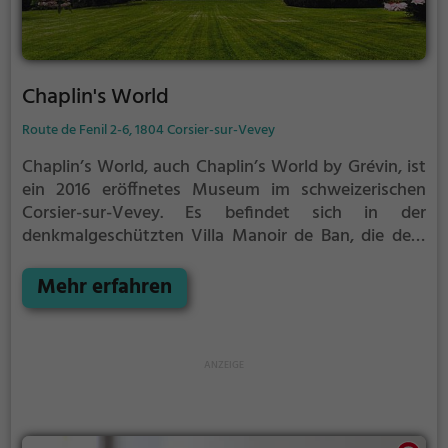
Chaplin's World
Route de Fenil 2-6, 1804 Corsier-sur-Vevey
Chaplin’s World, auch Chaplin’s World by Grévin, ist
ein 2016 eröffnetes Museum im schweizerischen
Corsier-sur-Vevey. Es befindet sich in der
denkmalgeschützten Villa Manoir de Ban, die dem
britischen Komiker, Schauspieler, Regisseur und
Komponisten Charlie Chaplin von 1953 bis zu seinem
Mehr erfahren
Tod 1977 als Wohnsitz diente.