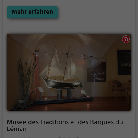
Regionalgeschichte. Seine Sammlungen sind als
Kulturgut von regionaler Bedeutung unter Schutz
Mehr erfahren
gestellt.
Musée des Traditions et des Barques du
Léman