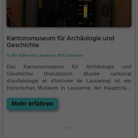
Kantonsmuseum für Archäologie und
Geschichte
In der Nähe von Lausanne, 1011 Lausanne
Das Kantonsmuseum für Archäologie und
Geschichte (französisch Musée cantonal
d’archéologie et d’histoire de Lausanne) ist ein
historisches Museum in Lausanne, der Hauptstadt
des Kantons Waadt.
Das Museum wurde im Jahr
1852 gegründet. Seit 1906 befindet es sich neben
Mehr erfahren
andern kantonalen Museen im Palais de Rumine,
einem grossen öffentlichen Gebäude, das von 1898
bis 1906 nach Plänen des Architekten Gaspard André
zunächst als Hauptgebäude für die Universität
Lausanne im Stadtzentrum errichtet wurde und