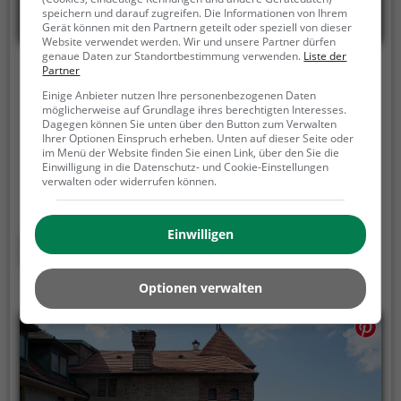
speichern und darauf zugreifen. Die Informationen von Ihrem
Gerät können mit den Partnern geteilt oder speziell von dieser
Website verwendet werden. Wir und unsere Partner dürfen
genaue Daten zur Standortbestimmung verwenden.
Liste der
Partner
Olympisches Museum
Einige Anbieter nutzen Ihre personenbezogenen Daten
Avenue de l'Élysée 34, 1006 Lausanne
möglicherweise auf Grundlage ihres berechtigten Interesses.
Dagegen können Sie unten über den Button zum Verwalten
Das Olympische Museum (franz. Musée olympique)
Ihrer Optionen Einspruch erheben. Unten auf dieser Seite oder
im Menü der Website finden Sie einen Link, über den Sie die
in der «olympischen Hauptstadt» Lausanne wurde
Einwilligung in die Datenschutz- und Cookie-Einstellungen
am 23. Juni 1993 auf Initiative von Juan Antonio
verwalten oder widerrufen können.
Samaranch eröffnet.
Das Olympische Museum
befindet sich im Stadtteil Ouchy am Ufer des
Einwilligen
Genfersees in einem modernen Gebäude neben
Mehr erfahren
einer Villa, die seit Jahrzehnten im Eigentum des
Internationalen Olympischen Komitees (IOC) ist.
Optionen verwalten