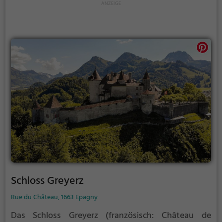
Unterstützung durch die Stadtverwaltung konnte
der Verein seit dem 27. Dezember 1918 im
ehemaligen Bischofssitz bei der Kathedrale Notre-
Dame seine Sammlung stadtgeschichtlicher Objekte
ausstellen. Zuerst hiess das Haus Musée du Vieux-
Lausanne, später Musée de l’Évêché und dann
Musée historique de Lausanne.
Schloss Greyerz
Rue du Château, 1663 Epagny
Das Schloss Greyerz (französisch: Château de