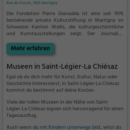
Rue du Forum, 1920 Martigny
Die Fondation Pierre Gianadda ist eine seit 1976
bestehende private Kulturstiftung in Martigny im
Schweizer Kanton Wallis, die kulturgeschichtliche
und Kunstausstellungen zeigt.
Der Journalist,
Ingenieur, Investor und Mäzen Léonard Gianadda (*
1935) aus Martigny entdeckte 1976 auf einer seiner
Mehr erfahren
Bauparzellen am Stadtrand die Überreste eines
römischen Tempels, der dem Gott Mercurius
Museen in Saint-Légier-La Chiésaz
geweiht war. Er liess die Fundamente des antiken
Bauwerks konservieren und baute darüber ein
Egal ob du dich mehr für Kunst, Kultur, Natur oder
grosses, fensterloses Betongebäude nach seinem
Geschichte interessierst, in Saint-Légier-La Chiésaz
eigenen Entwurf. Die Halle dient seither als
kommst du bestimmt auf deine Kosten.
Ausstellungsort für archäologische Fundobjekte aus
Martigny und für Wechselausstellungen. Als
Viele der tollen Museen in der Nähe von Saint-
Trägerschaft für die Einrichtung gründete Léonard
Légier-La Chiésaz eignen sich hervorragend für einen
Gianadda zum Gedächtnis an seinen jüngeren, bei
Tagesausflug.
einem Flugzeugabsturz ums Leben gekommenen
Bruder Pierre, eine Kultur-Stiftung mit dem Namen
Auch wenn du
mit Kindern unterwegs
bist, wirst du