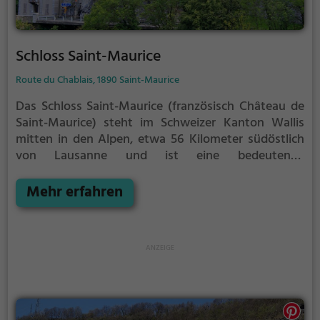
Schloss Saint-Maurice
Route du Chablais, 1890 Saint-Maurice
Das Schloss Saint-Maurice (französisch Château de
Saint-Maurice) steht im Schweizer Kanton Wallis
mitten in den Alpen, etwa 56 Kilometer südöstlich
von Lausanne und ist eine bedeutende
Sehenswürdigkeit der Stadt Saint-Maurice.
Saint-
Maurice ist das Nordportal der europäischen
Mehr erfahren
Alpentransversale der direkten Durchgangsstrasse
zwischen der Franche-Comté und dem Piemont.