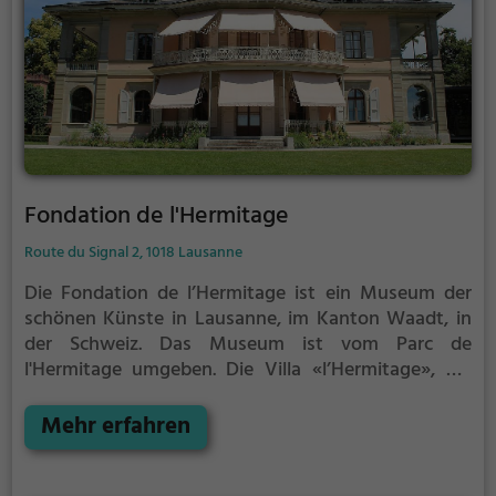
auf dem Kunst- und Kulturareal «Plateforme 10»
fand am Wochenende vom 18. und 19. Juni 2022
statt.
Fondation de l'Hermitage
Route du Signal 2, 1018 Lausanne
Die Fondation de l’Hermitage ist ein Museum der
schönen Künste in Lausanne, im Kanton Waadt, in
der Schweiz. Das Museum ist vom Parc de
l'Hermitage umgeben.
Die Villa «l’Hermitage», die
sich auf einer Anhöhe über der Stadt befindet,
wurde zwischen 1850 und 1853 für den Lausanner
Mehr erfahren
Bankier Charles-Juste Bugnion (1811–1897) auf einem
Grundstück erbaut, das er 1841 erworben hatte. Auf