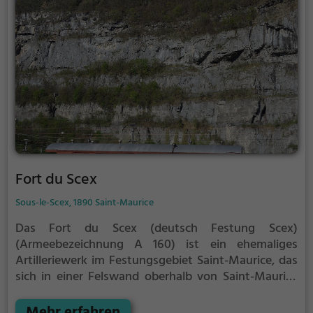
Fort du Scex
Sous-le-Scex, 1890 Saint-Maurice
Das Fort du Scex (deutsch Festung Scex)
(Armeebezeichnung A 160) ist ein ehemaliges
Artilleriewerk im Festungsgebiet Saint-Maurice, das
sich in einer Felswand oberhalb von Saint-Maurice
im schweizerischen Kanton Wallis befindet.⊙
Das
Fort ist mit der Festung Cindey durch eine natürliche
Mehr erfahren