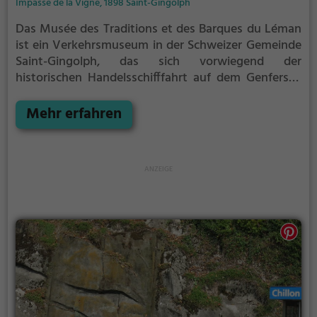
Impasse de la Vigne, 1898 Saint-Gingolph
Das Musée des Traditions et des Barques du Léman
ist ein Verkehrsmuseum in der Schweizer Gemeinde
Saint-Gingolph, das sich vorwiegend der
historischen Handelsschifffahrt auf dem Genfersee
widmet.
In der Museumsausstellung ist die
fünfhundertjährige Geschichte des Gütertransports
Mehr erfahren
auf dem See dargestellt.