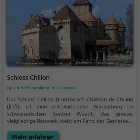
Schloss Chillon
Quai Alfred Chatelanat, 1820 Veytaux
Das Schloss Chillon (französisch Château de Chillon
[ʃiˈjɔ̃]) ist eine mittelalterliche Wasserburg im
schweizerischen Kanton Waadt. Das grosse,
vielgliedrige Bauwerk steht am Rand des Genfersees
in der Gemeinde Veytaux fünf Kilometer südöstlich
von Montreux im Bezirk Riviera-Pays-d’Enhaut. Seine
Mehr erfahren