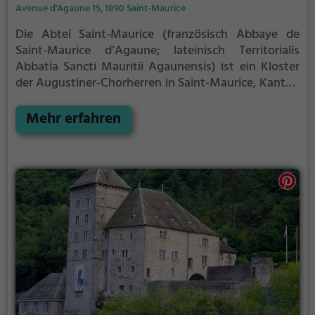
Avenue d'Agaune 15, 1890 Saint-Maurice
Die Abtei Saint-Maurice (französisch Abbaye de
Saint-Maurice d’Agaune; lateinisch Territorialis
Abbatia Sancti Mauritii Agaunensis) ist ein Kloster
der Augustiner-Chorherren in Saint-Maurice, Kanton
Wallis, Schweiz. Sie gilt als ältestes Kloster des
Abendlandes, das ohne Unterbrechung besteht.
Mehr erfahren
2014/2015 feierte die Abtei ihr 1500-jähriges
Bestehen.