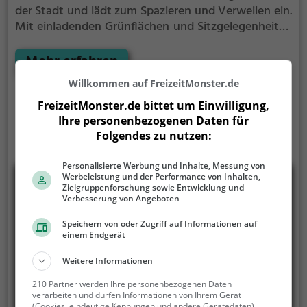
der Stadt und lädt zum Spazieren und Verweilen ein.
Mit einladenden Grünflächen und Sitzgelegenheiten
bietet der Stadtpark Schwaz zahlreiche
Möglichkeiten zur Entspannung.
Mehr erfahren
Willkommen auf FreizeitMonster.de
FreizeitMonster.de bittet um Einwilligung,
Ihre personenbezogenen Daten für
Folgendes zu nutzen:
Personalisierte Werbung und Inhalte, Messung von
Werbeleistung und der Performance von Inhalten,
Zielgruppenforschung sowie Entwicklung und
Verbesserung von Angeboten
Speichern von oder Zugriff auf Informationen auf
einem Endgerät
Weitere Informationen
210 Partner werden Ihre personenbezogenen Daten
verarbeiten und dürfen Informationen von Ihrem Gerät
(Cookies, eindeutige Kennungen und andere Gerätedaten)