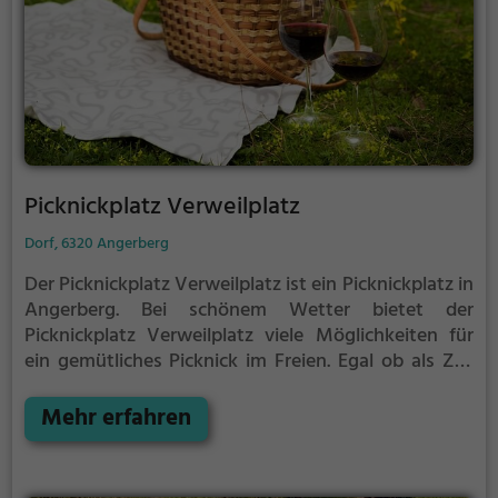
Picknickplatz Verweilplatz
Dorf, 6320 Angerberg
Der Picknickplatz Verweilplatz ist ein Picknickplatz in
Angerberg.
Bei schönem Wetter bietet der
Picknickplatz Verweilplatz viele Möglichkeiten für
ein gemütliches Picknick im Freien.
Egal ob als Ziel
für einen Tagesausflug oder als kurze Pause
zwischendurch, der Picknickplatz Verweilplatz ist der
Mehr erfahren
perfekte Ort, um die Akkus wieder aufzutanken und
ein leckeres Essen unter freiem Himmel zu genießen.