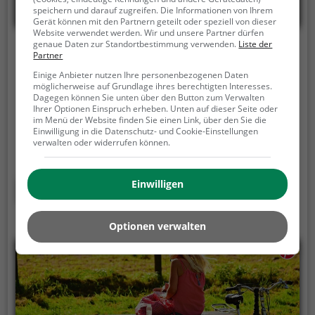
speichern und darauf zugreifen. Die Informationen von Ihrem
Gerät können mit den Partnern geteilt oder speziell von dieser
Website verwendet werden. Wir und unsere Partner dürfen
genaue Daten zur Standortbestimmung verwenden.
Liste der
Picknickplatz Brandenberg
Partner
Einige Anbieter nutzen Ihre personenbezogenen Daten
Aschau, 6234 Brandenberg
möglicherweise auf Grundlage ihres berechtigten Interesses.
Dagegen können Sie unten über den Button zum Verwalten
Der Picknickplatz Brandenberg ist ein Picknickplatz
Ihrer Optionen Einspruch erheben. Unten auf dieser Seite oder
in Brandenberg.
Bei schönem Wetter bietet der
im Menü der Website finden Sie einen Link, über den Sie die
Einwilligung in die Datenschutz- und Cookie-Einstellungen
Picknickplatz Brandenberg viele Möglichkeiten für
verwalten oder widerrufen können.
ein gemütliches Picknick im Freien.
Egal ob als Ziel
für einen Tagesausflug oder als kurze Pause
zwischendurch, der Picknickplatz Brandenberg ist
Einwilligen
Mehr erfahren
der perfekte Ort, um die Akkus wieder aufzutanken
und ein leckeres Essen unter freiem Himmel zu
Optionen verwalten
genießen.