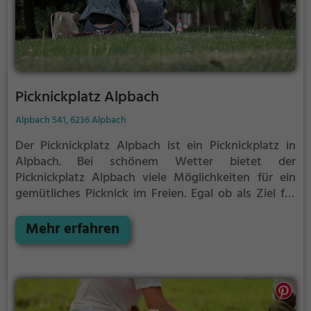
Picknickplatz Alpbach
Alpbach 541, 6236 Alpbach
Der Picknickplatz Alpbach ist ein Picknickplatz in
Alpbach.
Bei schönem Wetter bietet der
Picknickplatz Alpbach viele Möglichkeiten für ein
gemütliches Picknick im Freien.
Egal ob als Ziel für
einen Tagesausflug oder als kurze Pause
zwischendurch, der Picknickplatz Alpbach ist der
Mehr erfahren
perfekte Ort, um die Akkus wieder aufzutanken und
ein leckeres Essen unter freiem Himmel zu genießen.