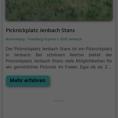
Picknickplatz Jenbach Stans
Bummelzug - Tratzberg-Express 1, 6200 Jenbach
Der Picknickplatz Jenbach Stans ist ein Picknickplatz
in Jenbach.
Bei schönem Wetter bietet der
Picknickplatz Jenbach Stans viele Möglichkeiten für
ein gemütliches Picknick im Freien.
Egal ob als Ziel
für einen Tagesausflug oder als kurze Pause
zwischendurch, der Picknickplatz Jenbach Stans ist
Mehr erfahren
der perfekte Ort, um die Akkus wieder aufzutanken
und ein leckeres Essen unter freiem Himmel zu
genießen.