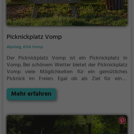
Picknickplatz Vomp
Alpsteig, 6134 Vomp
Der Picknickplatz Vomp ist ein Picknickplatz in
Vomp.
Bei schönem Wetter bietet der Picknickplatz
Vomp viele Möglichkeiten für ein gemütliches
Picknick im Freien.
Egal ob als Ziel für einen
Tagesausflug oder als kurze Pause zwischendurch,
der Picknickplatz Vomp ist der perfekte Ort, um die
Mehr erfahren
Akkus wieder aufzutanken und ein leckeres Essen
unter freiem Himmel zu genießen.