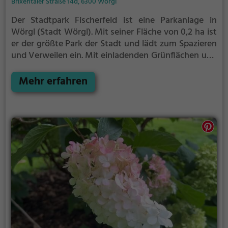
Brixentaler Straße 14d, 6300 Wörgl
Der Stadtpark Fischerfeld ist eine Parkanlage in
Wörgl (Stadt Wörgl).
Mit seiner Fläche von 0,2 ha ist
er der größte Park der Stadt und lädt zum Spazieren
und Verweilen ein.
Mit einladenden Grünflächen und
Sitzgelegenheiten bietet der Stadtpark Fischerfeld
zahlreiche Möglichkeiten zur Entspannung.
Mehr erfahren