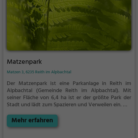
Matzenpark
Matzen 3, 6235 Reith im Alpbachtal
Der Matzenpark ist eine Parkanlage in Reith im
Alpbachtal (Gemeinde Reith im Alpbachtal).
Mit
seiner Fläche von 6,4 ha ist er der größte Park der
Stadt und lädt zum Spazieren und Verweilen ein.
Mit
einladenden Grünflächen und Sitzgelegenheiten
bietet der 90. größte Park Österreichs zahlreiche
Mehr erfahren
Möglichkeiten zur Entspannung.