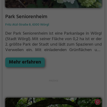
Park Seniorenheim
Fritz Atzl-Straße 8, 6300 Wörgl
Der Park Seniorenheim ist eine Parkanlage in Wörgl
(Stadt Wörgl).
Mit seiner Fläche von 0,2 ha ist er der
2. größte Park der Stadt und lädt zum Spazieren und
Verweilen ein.
Mit einladenden Grünflächen und
Sitzgelegenheiten bietet der Park Seniorenheim
zahlreiche Möglichkeiten zur Entspannung.
Mehr erfahren