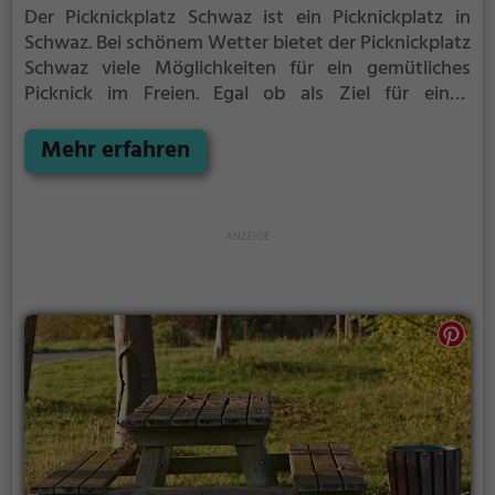
Der Picknickplatz Schwaz ist ein Picknickplatz in
Schwaz.
Bei schönem Wetter bietet der Picknickplatz
Schwaz viele Möglichkeiten für ein gemütliches
Picknick im Freien.
Egal ob als Ziel für einen
Tagesausflug oder als kurze Pause zwischendurch,
der Picknickplatz Schwaz ist der perfekte Ort, um die
Mehr erfahren
Akkus wieder aufzutanken und ein leckeres Essen
unter freiem Himmel zu genießen.