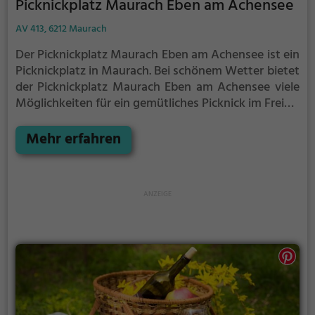
Picknickplatz Maurach Eben am Achensee
AV 413, 6212 Maurach
Der Picknickplatz Maurach Eben am Achensee ist ein
Picknickplatz in Maurach.
Bei schönem Wetter bietet
der Picknickplatz Maurach Eben am Achensee viele
Möglichkeiten für ein gemütliches Picknick im Freien.
Egal ob als Ziel für einen Tagesausflug oder als kurze
Pause zwischendurch, der Picknickplatz Maurach
Mehr erfahren
Eben am Achensee ist der perfekte Ort, um die
Akkus wieder aufzutanken und ein leckeres Essen
unter freiem Himmel zu genießen.