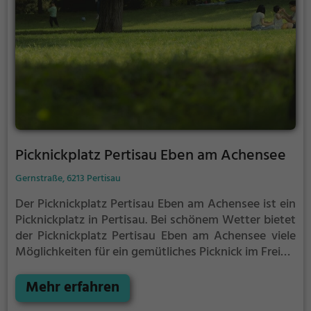
Picknickplatz Pertisau Eben am Achensee
Gernstraße, 6213 Pertisau
Der Picknickplatz Pertisau Eben am Achensee ist ein
Picknickplatz in Pertisau.
Bei schönem Wetter bietet
der Picknickplatz Pertisau Eben am Achensee viele
Möglichkeiten für ein gemütliches Picknick im Freien.
Egal ob als Ziel für einen Tagesausflug oder als kurze
Pause zwischendurch, der Picknickplatz Pertisau
Mehr erfahren
Eben am Achensee ist der perfekte Ort, um die