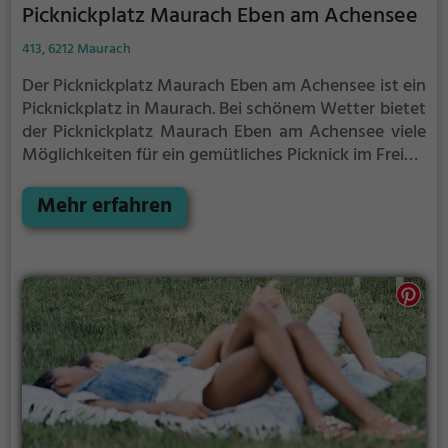
Picknickplatz Maurach Eben am Achensee
413, 6212 Maurach
Der Picknickplatz Maurach Eben am Achensee ist ein
Picknickplatz in Maurach.
Bei schönem Wetter bietet
der Picknickplatz Maurach Eben am Achensee viele
Möglichkeiten für ein gemütliches Picknick im Freien.
Egal ob als Ziel für einen Tagesausflug oder als kurze
Pause zwischendurch, der Picknickplatz Maurach
Mehr erfahren
Eben am Achensee ist der perfekte Ort, um die
Akkus wieder aufzutanken und ein leckeres Essen
unter freiem Himmel zu genießen.