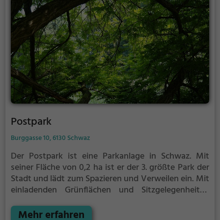
Postpark
Burggasse 10, 6130 Schwaz
Der Postpark ist eine Parkanlage in Schwaz.
Mit
seiner Fläche von 0,2 ha ist er der 3. größte Park der
Stadt und lädt zum Spazieren und Verweilen ein.
Mit
einladenden Grünflächen und Sitzgelegenheiten
bietet der Postpark zahlreiche Möglichkeiten zur
Entspannung.
Mehr erfahren