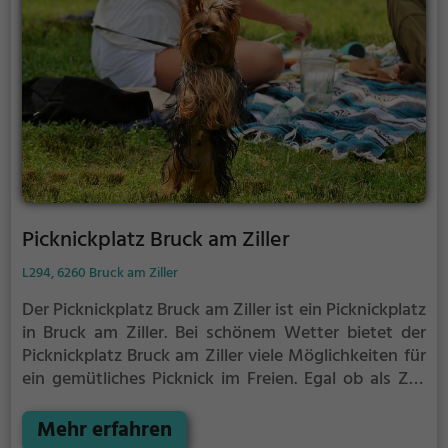
Picknickplatz Bruck am Ziller
L294, 6260 Bruck am Ziller
Der Picknickplatz Bruck am Ziller ist ein Picknickplatz
in Bruck am Ziller.
Bei schönem Wetter bietet der
Picknickplatz Bruck am Ziller viele Möglichkeiten für
ein gemütliches Picknick im Freien.
Egal ob als Ziel
für einen Tagesausflug oder als kurze Pause
zwischendurch, der Picknickplatz Bruck am Ziller ist
Mehr erfahren