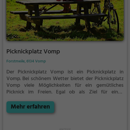
Picknickplatz Vomp
Forstmeile, 6134 Vomp
Der Picknickplatz Vomp ist ein Picknickplatz in
Vomp.
Bei schönem Wetter bietet der Picknickplatz
Vomp viele Möglichkeiten für ein gemütliches
Picknick im Freien.
Egal ob als Ziel für einen
Tagesausflug oder als kurze Pause zwischendurch,
der Picknickplatz Vomp ist der perfekte Ort, um die
Mehr erfahren
Akkus wieder aufzutanken und ein leckeres Essen
unter freiem Himmel zu genießen.