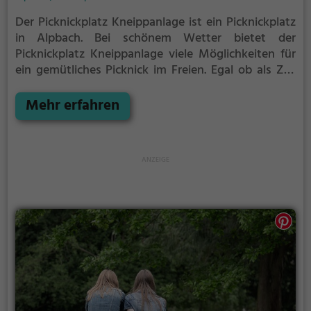
Der Picknickplatz Kneippanlage ist ein Picknickplatz
in Alpbach.
Bei schönem Wetter bietet der
Picknickplatz Kneippanlage viele Möglichkeiten für
ein gemütliches Picknick im Freien.
Egal ob als Ziel
für einen Tagesausflug oder als kurze Pause
zwischendurch, der Picknickplatz Kneippanlage ist
Mehr erfahren
der perfekte Ort, um die Akkus wieder aufzutanken
und ein leckeres Essen unter freiem Himmel zu
genießen.