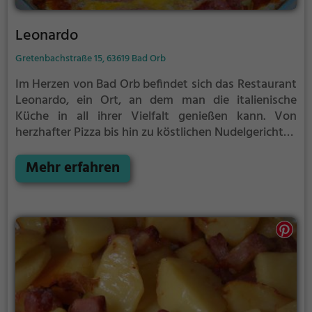
Leonardo
Gretenbachstraße 15, 63619 Bad Orb
Im Herzen von Bad Orb befindet sich das Restaurant
Leonardo, ein Ort, an dem man die italienische
Küche in all ihrer Vielfalt genießen kann. Von
herzhafter Pizza bis hin zu köstlichen Nudelgerichten
wird hier jeder Geschmack bedient. Dazu gibt es eine
große Auswahl an Bier, Kaffee, Kuchen und
Mehr erfahren
Cocktails. Für Liebhaber der deutschen und
regionalen Küche gibt es ebenfalls ein reichhaltiges
Angebot. Ob beim gemütlichen Frühstück oder
einem gesunden, vegetarischen Gericht – im
Leonardo ist für jeden etwas dabei. Die
mediterranen und kontinentalen Speisen runden das
kulinarische Erlebnis ab. Tauche ein in die
entspannte Atmosphäre und genieße die Vielfalt an
Speisen und Getränken in diesem einladenden