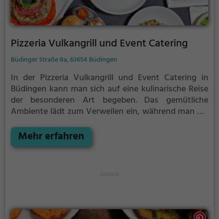
Pizzeria Vulkangrill und Event Catering
Büdinger Straße 8a, 63654 Büdingen
In der Pizzeria Vulkangrill und Event Catering in
Büdingen kann man sich auf eine kulinarische Reise
der besonderen Art begeben. Das gemütliche
Ambiente lädt zum Verweilen ein, während man die
Vielfalt an köstlichen Biogerichten und
vegetarischen Speisen genießen kann. Für den Durst
Mehr erfahren
gibt es eine große Auswahl an erfrischenden
Cocktails und anderen Getränken. Tauche ein in die
entspannte Atmosphäre und lasse dich von den
gastronomischen Köstlichkeiten verwöhnen. Hier ist
für jeden Geschmack etwas dabei - ein absolutes
Highlight für Genießer!