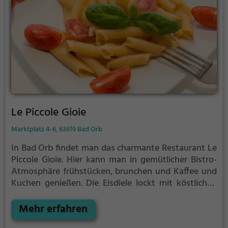
Le Piccole Gioie
Marktplatz 4-6, 63619 Bad Orb
In Bad Orb findet man das charmante Restaurant Le
Piccole Gioie. Hier kann man in gemütlicher Bistro-
Atmosphäre frühstücken, brunchen und Kaffee und
Kuchen genießen. Die Eisdiele lockt mit köstlichen
Sorten und für den großen Hunger gibt es köstliche
italienische Pizza und europäische Spezialitäten.
Mehr erfahren
Auch vegetarische und mediterrane Gerichte sowie