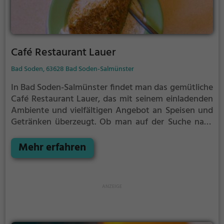
Café Restaurant Lauer
Bad Soden, 63628 Bad Soden-Salmünster
In Bad Soden-Salmünster findet man das gemütliche
Café Restaurant Lauer, das mit seinem einladenden
Ambiente und vielfältigen Angebot an Speisen und
Getränken überzeugt. Ob man auf der Suche nach
einem leckeren Frühstück ist, Lust auf
hausgemachten Kuchen und duftenden Kaffee hat
Mehr erfahren
oder gesunde Gerichte genießen möchte - hier wird
man fündig. Das Café Restaurant Lauer lädt dazu
ein, sich eine Auszeit zu nehmen, das reichhaltige
Angebot zu genießen und in angenehmer
Atmosphäre zu verweilen. Ob alleine, mit Freunden
oder der Familie - hier findet man immer das