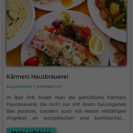
Kärrners Hausbrauerei
Kurparkstraße 7, 63619 Bad Orb
In Bad Orb findet man die gemütliche Kärrners
Hausbrauerei, die nicht nur mit ihrem hauseigenen
Bier punktet, sondern auch mit einem vielfältigen
Angebot an europäischen und kontinentalen
Speisen. Hier kann man gesunde Gerichte genießen,
sich zum Frühstück oder Brunch treffen und in