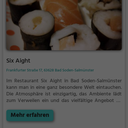
Six Aight
Frankfurter Straße 17, 63628 Bad Soden-Salmünster
Im Restaurant Six Aight in Bad Soden-Salmünster
kann man in eine ganz besondere Welt eintauchen.
Die Atmosphäre ist einzigartig, das Ambiente lädt
zum Verweilen ein und das vielfältige Angebot an
Getränken und Speisen lässt keine Wünsche offen.
Hier findet man nicht nur köstliches Sushi, sondern
Mehr erfahren
auch andere asiatische und japanische Spezialitäten.
Auch für Vegetarier gibt es eine große Auswahl an