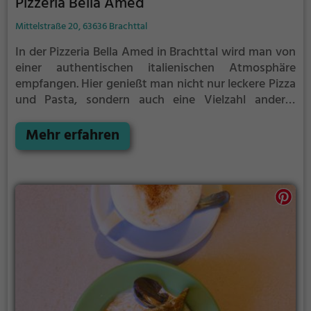
Pizzeria Bella Amed
Mittelstraße 20, 63636 Brachttal
In der Pizzeria Bella Amed in Brachttal wird man von
einer authentischen italienischen Atmosphäre
empfangen. Hier genießt man nicht nur leckere Pizza
und Pasta, sondern auch eine Vielzahl anderer
mediterraner und europäischer Gerichte. Ob
Vegetarier, Fleischliebhaber oder
Mehr erfahren
Gesundheitsbewusste– hier kommt jeder auf seine
Kosten. Darüber hinaus lädt die hauseigene Eisdiele
zum süßen Genuss ein und eine Auswahl an
erlesenen Weinen rundet das gastronomische
Erlebnis perfekt ab. Ein Besuch in der Pizzeria Bella
Amed verspricht einen kulinarischen Ausflug nach
Italien.