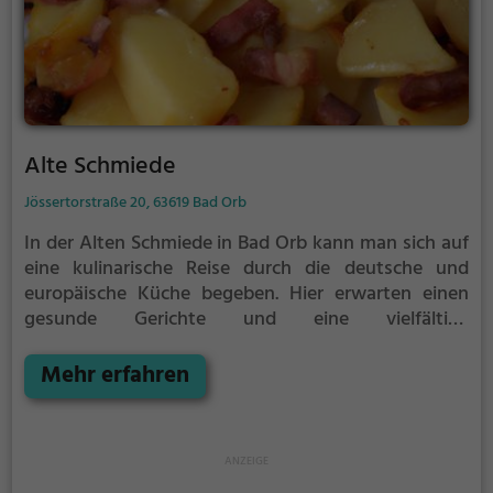
Restaurant.
Alte Schmiede
Jössertorstraße 20, 63619 Bad Orb
In der Alten Schmiede in Bad Orb kann man sich auf
eine kulinarische Reise durch die deutsche und
europäische Küche begeben. Hier erwarten einen
gesunde Gerichte und eine vielfältige
Getränkeauswahl in gemütlicher Atmosphäre. Egal
ob man Lust auf deftige deutsche Klassiker oder
Mehr erfahren
leichte europäische Spezialitäten hat, hier wird man
fündig. Das freundliche Personal sorgt dafür, dass
man sich rundum wohl fühlt und die ansprechende
Einrichtung lädt zum Verweilen ein. Ein Besuch in der