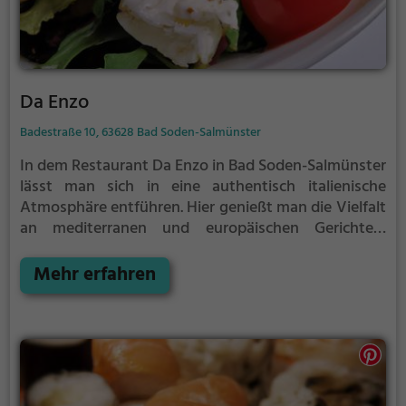
Da Enzo
Badestraße 10, 63628 Bad Soden-Salmünster
In dem Restaurant Da Enzo in Bad Soden-Salmünster
lässt man sich in eine authentisch italienische
Atmosphäre entführen. Hier genießt man die Vielfalt
an mediterranen und europäischen Gerichten,
darunter köstliche Pizzen und gesunde, vegetarische
Optionen. Die umfangreiche Getränkekarte lockt mit
Mehr erfahren
erfrischenden Cocktails und einer großen Auswahl
an Drinks. In dem gemütlichen Ambiente kann man
sich in Ruhe zurücklehnen und die kulinarischen
Köstlichkeiten genießen. Ein Besuch im Da Enzo
verspricht nicht nur zufriedene Geschmacksnerven,
sondern auch eine entspannte Auszeit vom Alltag.