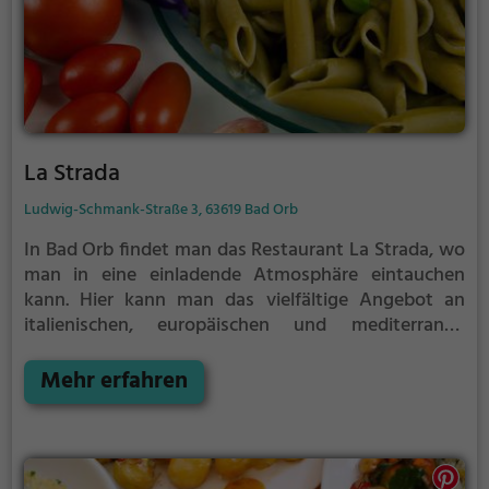
La Strada
Ludwig-Schmank-Straße 3, 63619 Bad Orb
In Bad Orb findet man das Restaurant La Strada, wo
man in eine einladende Atmosphäre eintauchen
kann. Hier kann man das vielfältige Angebot an
italienischen, europäischen und mediterranen
Speisen sowie Pizza genießen. Für
Gesundheitsbewusste gibt es eine Auswahl an
Mehr erfahren
vegetarischen, veganen und gesunden Gerichten.
Tauche ein, spüre das Ambiente und probiere die
kulinarischen Köstlichkeiten im La Strada.