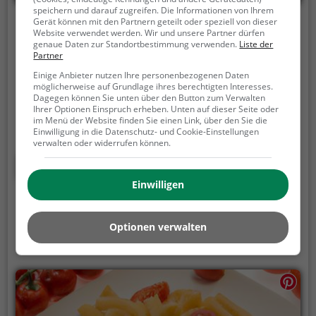
speichern und darauf zugreifen. Die Informationen von Ihrem
Gerät können mit den Partnern geteilt oder speziell von dieser
Asia Khan
Website verwendet werden. Wir und unsere Partner dürfen
genaue Daten zur Standortbestimmung verwenden.
Liste der
Gewerbestraße 20, 63619 Bad Orb
Partner
Einige Anbieter nutzen Ihre personenbezogenen Daten
In Bad Orb befindet sich das vielseitige Restaurant
möglicherweise auf Grundlage ihres berechtigten Interesses.
Asia Khan, wo man in eine Welt voller exotischer
Dagegen können Sie unten über den Button zum Verwalten
Aromen eintauchen kann. Hier findet man nicht nur
Ihrer Optionen Einspruch erheben. Unten auf dieser Seite oder
im Menü der Website finden Sie einen Link, über den Sie die
eine reichhaltige Auswahl an chinesischen und
Einwilligung in die Datenschutz- und Cookie-Einstellungen
asiatischen Speisen, sondern auch köstliche
verwalten oder widerrufen können.
vegetarische, vegane und gesunde Gerichte. Dazu
Mehr erfahren
werden erfrischende Cocktails und eine Vielzahl an
Einwilligen
Getränken angeboten, die das kulinarische Erlebnis
abrunden. Das gemütliche Ambiente lädt dazu ein,
sich kulinarisch verwöhnen zu lassen und
Optionen verwalten
gemeinsam mit Freunden oder Familie einen
genussvollen Abend zu verbringen. Im Asia Khan
wird Essen zu einem Erlebnis für die Sinne, das man
nicht verpassen sollte.