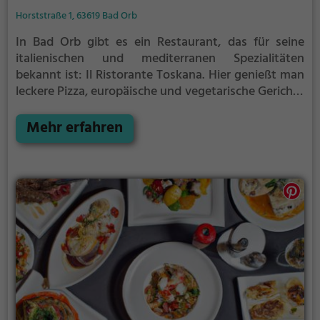
Horststraße 1, 63619 Bad Orb
In Bad Orb gibt es ein Restaurant, das für seine
italienischen und mediterranen Spezialitäten
bekannt ist: Il Ristorante Toskana. Hier genießt man
leckere Pizza, europäische und vegetarische Gerichte
sowie eine Auswahl an gesunden und biologischen
Speisen. Dazu gibt es eine breite Auswahl an
Mehr erfahren
Cocktails und sogar ein vielfältiges
Frühstücksangebot. Das stilvolle Ambiente lädt dazu
ein, sich entspannt zurückzulehnen und die
kulinarischen Köstlichkeiten zu genießen. Tauche ein
in die Welt der Toskana und erlebe einen
unvergesslichen Genussmoment.