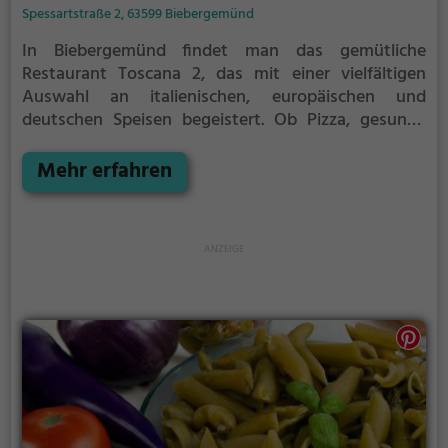
Spessartstraße 2, 63599 Biebergemünd
In Biebergemünd findet man das gemütliche
Restaurant Toscana 2, das mit einer vielfältigen
Auswahl an italienischen, europäischen und
deutschen Speisen begeistert. Ob Pizza, gesunde
Gerichte, vegetarische oder halal-Speisen - hier
kommt jeder auf seine Kosten. Die mediterrane
Mehr erfahren
Atmosphäre lädt zum Verweilen ein und die
Auswahl an Cocktails und Getränken sorgt für
entspannte Genussmomente. Tauche ein in die
kulinarische Vielfalt und erlebe einen Abend voller
Gaumenfreuden im Toscana 2.