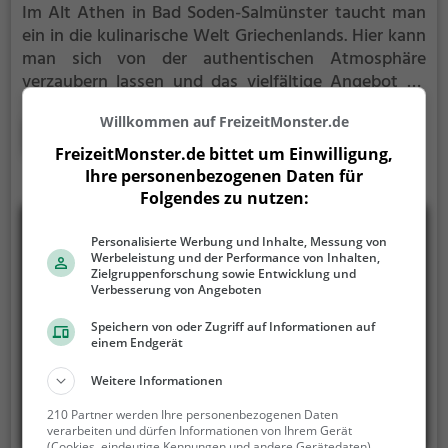
Im Alt Athen in Bad Soden-Salmünster taucht man
ein in die kulinarische Welt Griechenlands. Hier kann
man sich von der authentischen Atmosphäre
verzaubern lassen und das vielfältige Angebot an
griechischen Spezialitäten entdecken. Ob man sich
Willkommen auf FreizeitMonster.de
nach Gyros, gesunden Gerichten oder anderen
Mehr erfahren
Köstlichkeiten sehnt, hier wird man sicherlich fündig.
FreizeitMonster.de bittet um Einwilligung,
Dazu gibt es eine erlesene Auswahl an Getränken,
Ihre personenbezogenen Daten für
die das genussvolle Erlebnis perfekt abrunden. Ein
Folgendes zu nutzen:
Abend im Alt Athen verspricht einen Ausflug in die
griechische Esskultur, bei dem man sich ganz dem
Personalisierte Werbung und Inhalte, Messung von
Werbeleistung und der Performance von Inhalten,
Genuss hingeben kann.
Zielgruppenforschung sowie Entwicklung und
Verbesserung von Angeboten
Speichern von oder Zugriff auf Informationen auf
einem Endgerät
Weitere Informationen
210 Partner werden Ihre personenbezogenen Daten
verarbeiten und dürfen Informationen von Ihrem Gerät
(Cookies, eindeutige Kennungen und andere Gerätedaten)