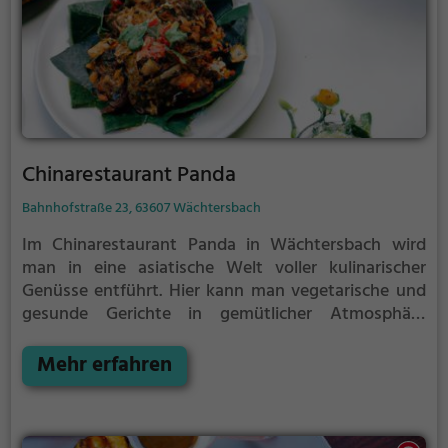
Chinarestaurant Panda
Bahnhofstraße 23, 63607 Wächtersbach
Im Chinarestaurant Panda in Wächtersbach wird
man in eine asiatische Welt voller kulinarischer
Genüsse entführt. Hier kann man vegetarische und
gesunde Gerichte in gemütlicher Atmosphäre
genießen. Das vielfältige Angebot an Speisen und
Getränken lädt zum Verweilen ein und bietet für
Mehr erfahren
jeden Geschmack etwas Passendes. Tauche ein in die
Welt der asiatischen Küche und lass dich von den
köstlichen Kreationen des Restaurants verwöhnen.