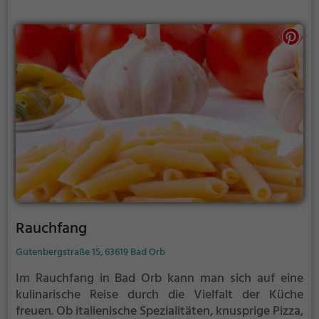
gesunde Biogerichte stehen auf der Karte. Dazu
werden erlesene Weine und leckere Cocktails
serviert. Hier ist für jeden Geschmack etwas dabei,
sei es für einen gesunden Start in den Tag oder ein
gemütliches Abendessen. Willkommen in Le Piccole
Gioie!
Rauchfang
Gutenbergstraße 15, 63619 Bad Orb
Im Rauchfang in Bad Orb kann man sich auf eine
kulinarische Reise durch die Vielfalt der Küche
freuen. Ob italienische Spezialitäten, knusprige Pizza,