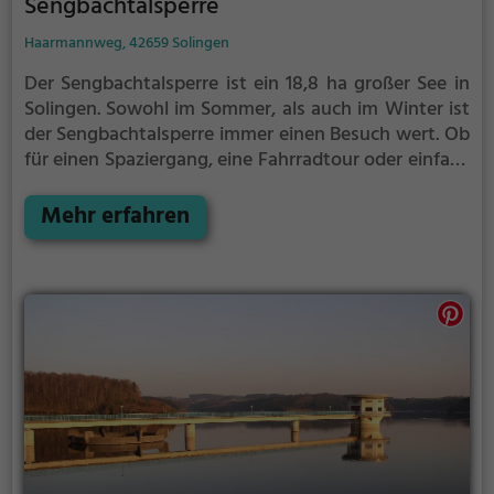
Sengbachtalsperre
Haarmannweg, 42659 Solingen
Der Sengbachtalsperre ist ein 18,8 ha großer See in
Solingen.
Sowohl im Sommer, als auch im Winter ist
der Sengbachtalsperre immer einen Besuch wert. Ob
für einen Spaziergang, eine Fahrradtour oder einfach
um die Natur zu genießen - der Sengbachtalsperre
bietet zahlreiche Möglichkeiten für
Mehr erfahren
Freizeitaktivitäten.