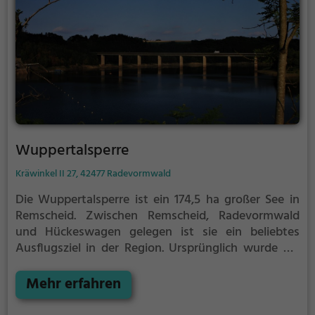
Wuppertalsperre
Kräwinkel II 27, 42477 Radevormwald
Die Wuppertalsperre ist ein 174,5 ha großer See in
Remscheid. Zwischen Remscheid, Radevormwald
und Hückeswagen gelegen ist sie ein beliebtes
Ausflugsziel in der Region.
Ursprünglich wurde die
Wuppertalsperre zur Erzeugung von Wasserkraft
errichtet, heute wird sie jedoch vor allem als
Mehr erfahren
Naherholungsgebiet genutzt.