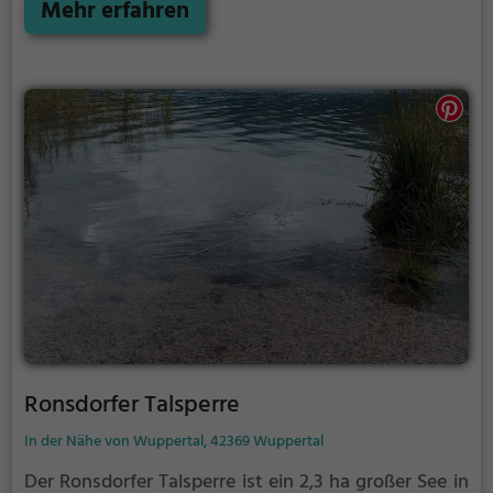
bietet zahlreiche Möglichkeiten für
Mehr erfahren
Freizeitaktivitäten.
Ronsdorfer Talsperre
In der Nähe von Wuppertal, 42369 Wuppertal
Der Ronsdorfer Talsperre ist ein 2,3 ha großer See in