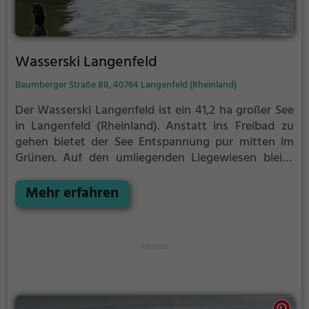
Wasserski Langenfeld
Baumberger Straße 88, 40764 Langenfeld (Rheinland)
Der Wasserski Langenfeld ist ein 41,2 ha großer See
in Langenfeld (Rheinland).
Anstatt ins Freibad zu
gehen bietet der See Entspannung pur mitten im
Grünen. Auf den umliegenden Liegewiesen bleibt
genügend Platz zum Sonnen, Spielen oder
Picknicken. Von Mai bis September ist der Wasserski
Mehr erfahren
Langenfeld ein beliebtes Ausflugsziel. Egal ob für
Familien, Freunde oder Paare, der Wasserski
Langenfeld ist die Adresse für warme Tage.