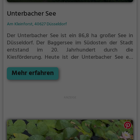
Unterbacher See
Am Kleinforst, 40627 Düsseldorf
Der Unterbacher See ist ein 86,8 ha großer See in
Düsseldorf. Der Baggersee im Südosten der Stadt
entstand im 20. Jahrhundert durch die
Kiesförderung.
Heute ist der Unterbacher See ein
beliebtes Naherholungsgebiet und lockt Badegäste
aus der gesamten Region.
Mehr erfahren