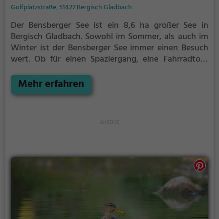
Golfplatzstraße, 51427 Bergisch Gladbach
Der Bensberger See ist ein 8,6 ha großer See in
Bergisch Gladbach.
Sowohl im Sommer, als auch im
Winter ist der Bensberger See immer einen Besuch
wert. Ob für einen Spaziergang, eine Fahrradtour
oder einfach um die Natur zu genießen - der
Bensberger See bietet zahlreiche Möglichkeiten für
Mehr erfahren
Freizeitaktivitäten.