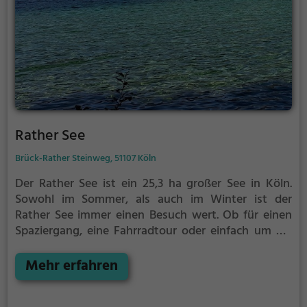
Rather See
Brück-Rather Steinweg, 51107 Köln
Der Rather See ist ein 25,3 ha großer See in Köln.
Sowohl im Sommer, als auch im Winter ist der
Rather See immer einen Besuch wert. Ob für einen
Spaziergang, eine Fahrradtour oder einfach um die
Natur zu genießen - der Rather See bietet zahlreiche
Möglichkeiten für Freizeitaktivitäten.
Mehr erfahren