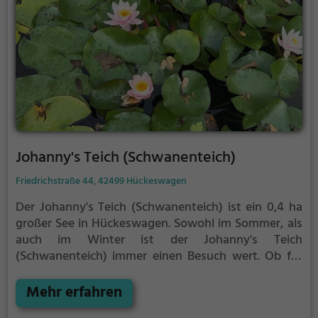
Johanny's Teich (Schwanenteich)
Friedrichstraße 44, 42499 Hückeswagen
Der Johanny's Teich (Schwanenteich) ist ein 0,4 ha
großer See in Hückeswagen.
Sowohl im Sommer, als
auch im Winter ist der Johanny's Teich
(Schwanenteich) immer einen Besuch wert. Ob für
einen Spaziergang, eine Fahrradtour oder einfach um
die Natur zu genießen - der Johanny's Teich
Mehr erfahren
(Schwanenteich) bietet zahlreiche Möglichkeiten für