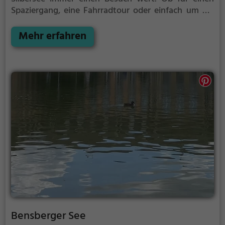
Spaziergang, eine Fahrradtour oder einfach um die
Natur zu genießen - der Silbersee bietet zahlreiche
Möglichkeiten für Freizeitaktivitäten.
Mehr erfahren
Bensberger See