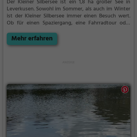
Der Kleiner Silbersee ist ein 1,8 ha großer See in
Leverkusen.
Sowohl im Sommer, als auch im Winter
ist der Kleiner Silbersee immer einen Besuch wert.
Ob für einen Spaziergang, eine Fahrradtour oder
einfach um die Natur zu genießen - der Kleiner
Silbersee bietet zahlreiche Möglichkeiten für
Mehr erfahren
Freizeitaktivitäten.