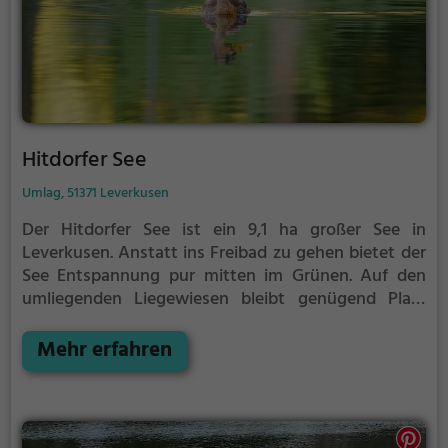
Hitdorfer See
Umlag, 51371 Leverkusen
Der Hitdorfer See ist ein 9,1 ha großer See in
Leverkusen.
Anstatt ins Freibad zu gehen bietet der
See Entspannung pur mitten im Grünen. Auf den
umliegenden Liegewiesen bleibt genügend Platz
zum Sonnen, Spielen oder Picknicken. Von Mai bis
September ist der Hitdorfer See ein beliebtes
Mehr erfahren
Ausflugsziel. Egal ob für Familien, Freunde oder
Paare, der Hitdorfer See ist die Adresse für warme
Tage.