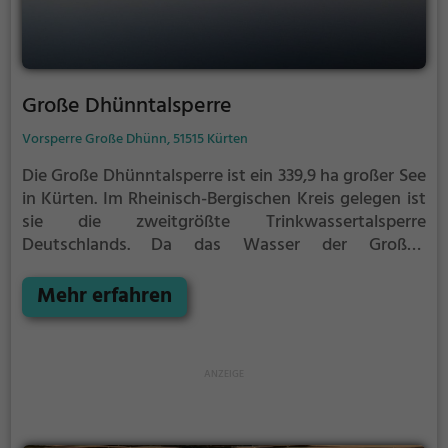
Große Dhünntalsperre
Vorsperre Große Dhünn, 51515 Kürten
Die Große Dhünntalsperre ist ein 339,9 ha großer See
in Kürten. Im Rheinisch-Bergischen Kreis gelegen ist
sie die zweitgrößte Trinkwassertalsperre
Deutschlands.
Da das Wasser der Großen
Dhünntalsperre als Trinkwasser für die Region
genutzt wird, sind wassersportliche Aktivitäten
Mehr erfahren
inklusive Baden verboten.