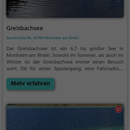
Greisbachsee
Sandstraße 68, 40789 Monheim am Rhein
Der Greisbachsee ist ein 6,7 ha großer See in
Monheim am Rhein.
Sowohl im Sommer, als auch im
Winter ist der Greisbachsee immer einen Besuch
wert. Ob für einen Spaziergang, eine Fahrradtour
oder einfach um die Natur zu genießen - der
Greisbachsee bietet zahlreiche Möglichkeiten für
Mehr erfahren
Freizeitaktivitäten.