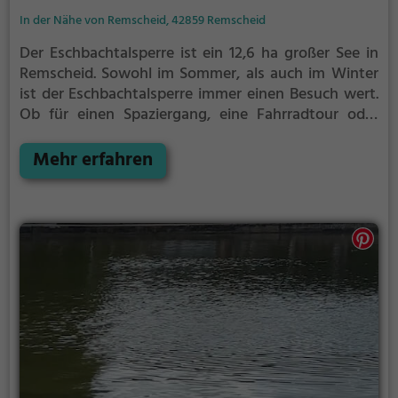
In der Nähe von Remscheid, 42859 Remscheid
Der Eschbachtalsperre ist ein 12,6 ha großer See in
Remscheid.
Sowohl im Sommer, als auch im Winter
ist der Eschbachtalsperre immer einen Besuch wert.
Ob für einen Spaziergang, eine Fahrradtour oder
einfach um die Natur zu genießen - der
Eschbachtalsperre bietet zahlreiche Möglichkeiten
Mehr erfahren
für Freizeitaktivitäten.