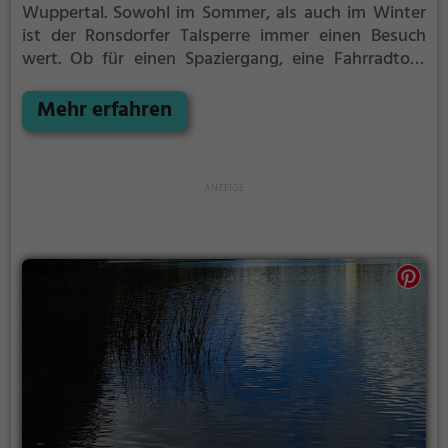
Wuppertal.
Sowohl im Sommer, als auch im Winter
ist der Ronsdorfer Talsperre immer einen Besuch
wert. Ob für einen Spaziergang, eine Fahrradtour
oder einfach um die Natur zu genießen - der
Ronsdorfer Talsperre bietet zahlreiche Möglichkeiten
Mehr erfahren
für Freizeitaktivitäten.