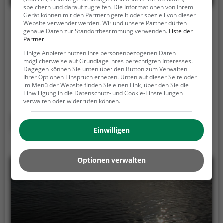
speichern und darauf zugreifen. Die Informationen von Ihrem
Gerät können mit den Partnern geteilt oder speziell von dieser
Bevertalsperre
Website verwendet werden. Wir und unsere Partner dürfen
genaue Daten zur Standortbestimmung verwenden.
Liste der
Partner
Großhöhfeld, 51688 Wipperfürth
Einige Anbieter nutzen Ihre personenbezogenen Daten
Der Bevertalsperre ist ein 172,6 ha großer See in
möglicherweise auf Grundlage ihres berechtigten Interesses.
Dagegen können Sie unten über den Button zum Verwalten
Wipperfürth.
Anstatt ins Freibad zu gehen bietet der
Ihrer Optionen Einspruch erheben. Unten auf dieser Seite oder
See Entspannung pur mitten im Grünen. Auf den
im Menü der Website finden Sie einen Link, über den Sie die
umliegenden Liegewiesen bleibt genügend Platz
Einwilligung in die Datenschutz- und Cookie-Einstellungen
verwalten oder widerrufen können.
zum Sonnen, Spielen oder Picknicken. Von Mai bis
September ist der Bevertalsperre ein beliebtes
Mehr erfahren
Ausflugsziel. Egal ob für Familien, Freunde oder
Einwilligen
Paare, der Bevertalsperre ist die Adresse für warme
Tage.
Optionen verwalten