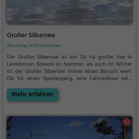
Großer Silbersee
Ahornweg, 51373 Leverkusen
Der Großer Silbersee ist ein 7,6 ha großer See in
Leverkusen.
Sowohl im Sommer, als auch im Winter
ist der Großer Silbersee immer einen Besuch wert.
Ob für einen Spaziergang, eine Fahrradtour oder
einfach um die Natur zu genießen - der Großer
Silbersee bietet zahlreiche Möglichkeiten für
Mehr erfahren
Freizeitaktivitäten.