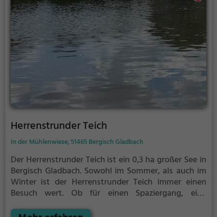
Herrenstrunder Teich
In der Mühlenwiese, 51465 Bergisch Gladbach
Der Herrenstrunder Teich ist ein 0,3 ha großer See in
Bergisch Gladbach.
Sowohl im Sommer, als auch im
Winter ist der Herrenstrunder Teich immer einen
Besuch wert. Ob für einen Spaziergang, eine
Fahrradtour oder einfach um die Natur zu genießen -
der Herrenstrunder Teich bietet zahlreiche