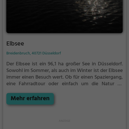
Elbsee
Breidenbruch, 40721 Düsseldorf
Der Elbsee ist ein 96,1 ha großer See in Düsseldorf.
Sowohl im Sommer, als auch im Winter ist der Elbsee
immer einen Besuch wert. Ob für einen Spaziergang,
eine Fahrradtour oder einfach um die Natur zu
genießen - der Elbsee bietet zahlreiche
Möglichkeiten für Freizeitaktivitäten.
Mehr erfahren