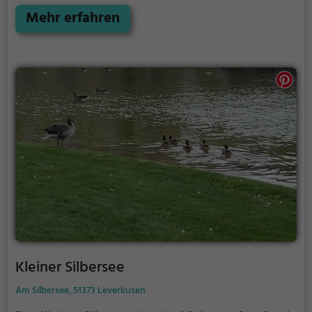
Möglichkeiten für Freizeitaktivitäten.
Mehr erfahren
Kleiner Silbersee
Am Silbersee, 51373 Leverkusen