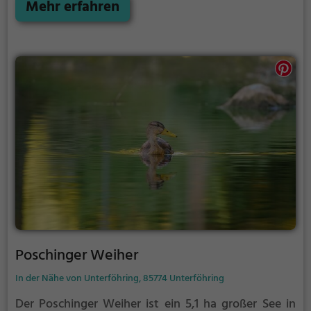
September ist der Feringasee ein beliebtes
Mehr erfahren
Ausflugsziel. Egal ob für Familien, Freunde oder
Paare, der Feringasee ist die Adresse für warme
Tage.
Poschinger Weiher
In der Nähe von Unterföhring, 85774 Unterföhring
Der Poschinger Weiher ist ein 5,1 ha großer See in