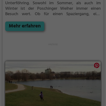
Unterföhring.
Sowohl im Sommer, als auch im
Winter ist der Poschinger Weiher immer einen
Besuch wert. Ob für einen Spaziergang, eine
Fahrradtour oder einfach um die Natur zu genießen -
der Poschinger Weiher bietet zahlreiche
Mehr erfahren
Möglichkeiten für Freizeitaktivitäten.