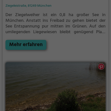
Ziegeleistraße, 81249 München
Der Ziegelweiher ist ein 0,8 ha großer See in
München.
Anstatt ins Freibad zu gehen bietet der
See Entspannung pur mitten im Grünen. Auf den
umliegenden Liegewiesen bleibt genügend Platz
zum Sonnen, Spielen oder Picknicken. Von Mai bis
September ist der Ziegelweiher ein beliebtes
Mehr erfahren
Ausflugsziel. Egal ob für Familien, Freunde oder
Paare, der Ziegelweiher ist die Adresse für warme
Tage.