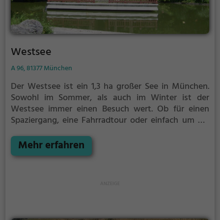
Westsee
A 96, 81377 München
Der Westsee ist ein 1,3 ha großer See in München.
Sowohl im Sommer, als auch im Winter ist der
Westsee immer einen Besuch wert. Ob für einen
Spaziergang, eine Fahrradtour oder einfach um die
Natur zu genießen - der Westsee bietet zahlreiche
Möglichkeiten für Freizeitaktivitäten.
Mehr erfahren