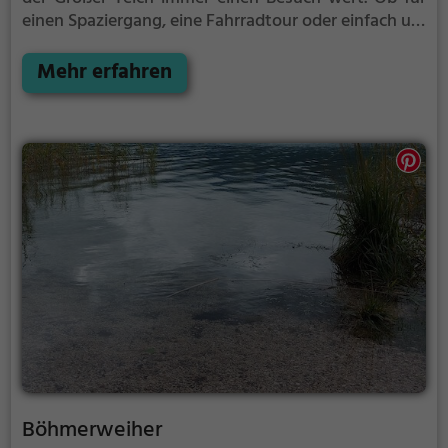
einen Spaziergang, eine Fahrradtour oder einfach um
die Natur zu genießen - der Großer Teich bietet
zahlreiche Möglichkeiten für Freizeitaktivitäten.
Mehr erfahren
Böhmerweiher