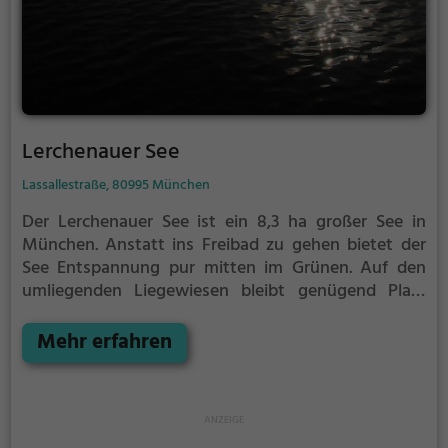
Lerchenauer See
Lassallestraße, 80995 München
Der Lerchenauer See ist ein 8,3 ha großer See in
München.
Anstatt ins Freibad zu gehen bietet der
See Entspannung pur mitten im Grünen. Auf den
umliegenden Liegewiesen bleibt genügend Platz
zum Sonnen, Spielen oder Picknicken. Von Mai bis
September ist der Lerchenauer See ein beliebtes
Mehr erfahren
Ausflugsziel. Egal ob für Familien, Freunde oder
Paare, der Lerchenauer See ist die Adresse für
warme Tage.