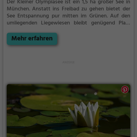
Der Kleiner Olympiasee ist ein 1,5 ha großer See in
München.
Anstatt ins Freibad zu gehen bietet der
See Entspannung pur mitten im Grünen. Auf den
umliegenden Liegewiesen bleibt genügend Platz
zum Sonnen, Spielen oder Picknicken. Von Mai bis
September ist der Kleiner Olympiasee ein beliebtes
Mehr erfahren
Ausflugsziel. Egal ob für Familien, Freunde oder
Paare, der Kleiner Olympiasee ist die Adresse für
warme Tage.