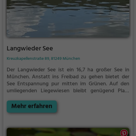
Langwieder See
Kreuzkapellenstraße 89, 81249 München
Der Langwieder See ist ein 16,7 ha großer See in
München.
Anstatt ins Freibad zu gehen bietet der
See Entspannung pur mitten im Grünen. Auf den
umliegenden Liegewiesen bleibt genügend Platz
zum Sonnen, Spielen oder Picknicken. Von Mai bis
September ist der Langwieder See ein beliebtes
Mehr erfahren
Ausflugsziel. Egal ob für Familien, Freunde oder
Paare, der Langwieder See ist die Adresse für warme
Tage.