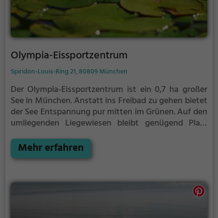
Olympia-Eissportzentrum
Spiridon-Louis-Ring 21, 80809 München
Der Olympia-Eissportzentrum ist ein 0,7 ha großer
See in München.
Anstatt ins Freibad zu gehen bietet
der See Entspannung pur mitten im Grünen. Auf den
umliegenden Liegewiesen bleibt genügend Platz
zum Sonnen, Spielen oder Picknicken. Von Mai bis
September ist der Olympia-Eissportzentrum ein
Mehr erfahren
beliebtes Ausflugsziel. Egal ob für Familien, Freunde
oder Paare, der Olympia-Eissportzentrum ist die
Adresse für warme Tage.