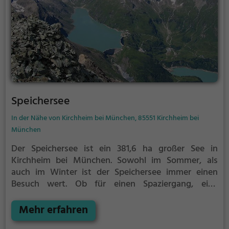
Speichersee
In der Nähe von Kirchheim bei München, 85551 Kirchheim bei
München
Der Speichersee ist ein 381,6 ha großer See in
Kirchheim bei München.
Sowohl im Sommer, als
auch im Winter ist der Speichersee immer einen
Besuch wert. Ob für einen Spaziergang, eine
Fahrradtour oder einfach um die Natur zu genießen -
der Speichersee bietet zahlreiche Möglichkeiten für
Mehr erfahren
Freizeitaktivitäten.