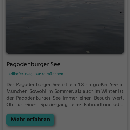
Pagodenburger See
Radlkofer-Weg, 80638 München
Der Pagodenburger See ist ein 1,8 ha großer See in
München.
Sowohl im Sommer, als auch im Winter ist
der Pagodenburger See immer einen Besuch wert.
Ob für einen Spaziergang, eine Fahrradtour oder
einfach um die Natur zu genießen - der
Pagodenburger See bietet zahlreiche Möglichkeiten
Mehr erfahren
für Freizeitaktivitäten.