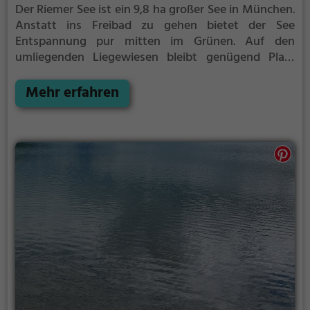
Der Riemer See ist ein 9,8 ha großer See in München.
Anstatt ins Freibad zu gehen bietet der See
Entspannung pur mitten im Grünen. Auf den
umliegenden Liegewiesen bleibt genügend Platz
zum Sonnen, Spielen oder Picknicken. Von Mai bis
September ist der Riemer See ein beliebtes
Mehr erfahren
Ausflugsziel. Egal ob für Familien, Freunde oder
Paare, der Riemer See ist die Adresse für warme
Tage.