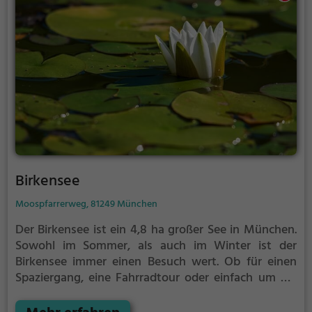
Birkensee
Moospfarrerweg, 81249 München
Der Birkensee ist ein 4,8 ha großer See in München.
Sowohl im Sommer, als auch im Winter ist der
Birkensee immer einen Besuch wert. Ob für einen
Spaziergang, eine Fahrradtour oder einfach um die
Natur zu genießen - der Birkensee bietet zahlreiche
Möglichkeiten für Freizeitaktivitäten.