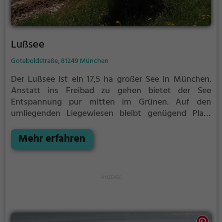
Lußsee
Goteboldstraße, 81249 München
Der Lußsee ist ein 17,5 ha großer See in München.
Anstatt ins Freibad zu gehen bietet der See
Entspannung pur mitten im Grünen. Auf den
umliegenden Liegewiesen bleibt genügend Platz
zum Sonnen, Spielen oder Picknicken. Von Mai bis
September ist der Lußsee ein beliebtes Ausflugsziel.
Mehr erfahren
Egal ob für Familien, Freunde oder Paare, der Lußsee
ist die Adresse für warme Tage.