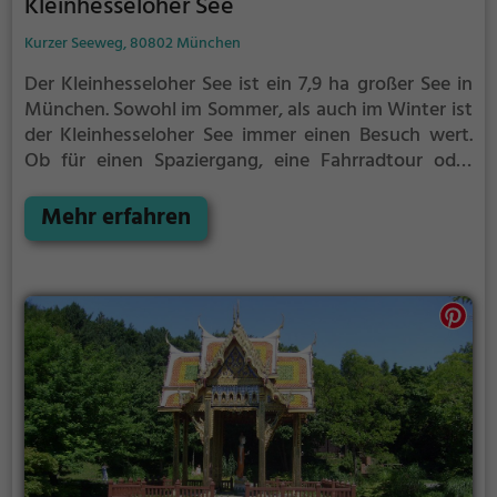
Kleinhesseloher See
Kurzer Seeweg, 80802 München
Der Kleinhesseloher See ist ein 7,9 ha großer See in
München.
Sowohl im Sommer, als auch im Winter ist
der Kleinhesseloher See immer einen Besuch wert.
Ob für einen Spaziergang, eine Fahrradtour oder
einfach um die Natur zu genießen - der
Kleinhesseloher See bietet zahlreiche Möglichkeiten
Mehr erfahren
für Freizeitaktivitäten.