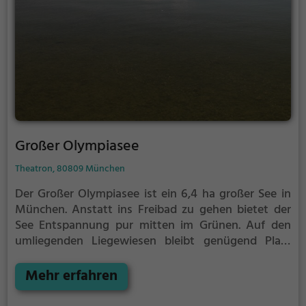
Großer Olympiasee
Theatron, 80809 München
Der Großer Olympiasee ist ein 6,4 ha großer See in
München.
Anstatt ins Freibad zu gehen bietet der
See Entspannung pur mitten im Grünen. Auf den
umliegenden Liegewiesen bleibt genügend Platz
zum Sonnen, Spielen oder Picknicken. Von Mai bis
September ist der Großer Olympiasee ein beliebtes
Mehr erfahren
Ausflugsziel. Egal ob für Familien, Freunde oder
Paare, der Großer Olympiasee ist die Adresse für