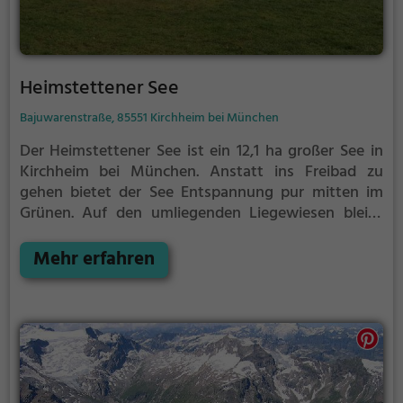
Heimstettener See
Bajuwarenstraße, 85551 Kirchheim bei München
Der Heimstettener See ist ein 12,1 ha großer See in
Kirchheim bei München.
Anstatt ins Freibad zu
gehen bietet der See Entspannung pur mitten im
Grünen. Auf den umliegenden Liegewiesen bleibt
genügend Platz zum Sonnen, Spielen oder
Picknicken. Von Mai bis September ist der
Mehr erfahren
Heimstettener See ein beliebtes Ausflugsziel. Egal ob
für Familien, Freunde oder Paare, der Heimstettener
See ist die Adresse für warme Tage.