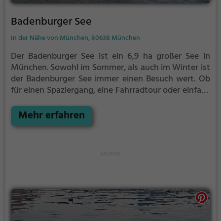
Badenburger See
In der Nähe von München, 80638 München
Der Badenburger See ist ein 6,9 ha großer See in
München.
Sowohl im Sommer, als auch im Winter ist
der Badenburger See immer einen Besuch wert. Ob
für einen Spaziergang, eine Fahrradtour oder einfach
um die Natur zu genießen - der Badenburger See
bietet zahlreiche Möglichkeiten für
Mehr erfahren
Freizeitaktivitäten.