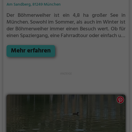
Am Sandberg, 81249 München
Der Böhmerweiher ist ein 4,8 ha großer See in
München.
Sowohl im Sommer, als auch im Winter ist
der Böhmerweiher immer einen Besuch wert. Ob für
einen Spaziergang, eine Fahrradtour oder einfach um
die Natur zu genießen - der Böhmerweiher bietet
zahlreiche Möglichkeiten für Freizeitaktivitäten.
Mehr erfahren