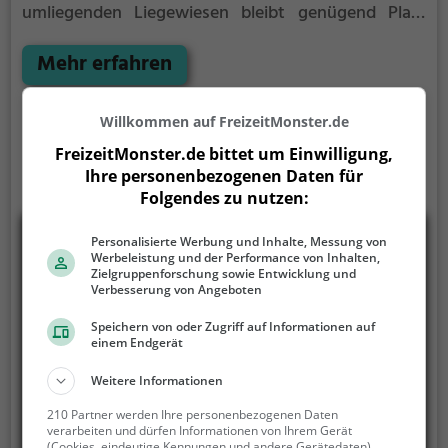
umliegenden Liegewiesen bleibt genügend Platz
zum Sonnen, Spielen oder Picknicken. Von Mai bis
September ist der Feldmochinger See ein beliebtes
Mehr erfahren
Ausflugsziel. Egal ob für Familien, Freunde oder
Paare, der Feldmochinger See ist die Adresse für
Willkommen auf FreizeitMonster.de
warme Tage.
FreizeitMonster.de bittet um Einwilligung,
Ihre personenbezogenen Daten für
Folgendes zu nutzen:
Personalisierte Werbung und Inhalte, Messung von
Werbeleistung und der Performance von Inhalten,
Zielgruppenforschung sowie Entwicklung und
Verbesserung von Angeboten
Speichern von oder Zugriff auf Informationen auf
einem Endgerät
Weitere Informationen
210 Partner werden Ihre personenbezogenen Daten
verarbeiten und dürfen Informationen von Ihrem Gerät
(Cookies, eindeutige Kennungen und andere Gerätedaten)