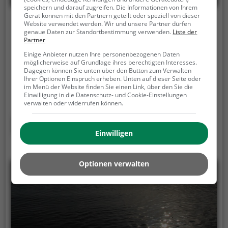
speichern und darauf zugreifen. Die Informationen von Ihrem
Gerät können mit den Partnern geteilt oder speziell von dieser
Fasaneriesee
Website verwendet werden. Wir und unsere Partner dürfen
genaue Daten zur Standortbestimmung verwenden.
Liste der
Partner
Feldmochinger Straße, 80995 München
Einige Anbieter nutzen Ihre personenbezogenen Daten
Der Fasaneriesee ist ein 14,9 ha großer See in
möglicherweise auf Grundlage ihres berechtigten Interesses.
Dagegen können Sie unten über den Button zum Verwalten
München.
Anstatt ins Freibad zu gehen bietet der
Ihrer Optionen Einspruch erheben. Unten auf dieser Seite oder
See Entspannung pur mitten im Grünen. Auf den
im Menü der Website finden Sie einen Link, über den Sie die
umliegenden Liegewiesen bleibt genügend Platz
Einwilligung in die Datenschutz- und Cookie-Einstellungen
verwalten oder widerrufen können.
zum Sonnen, Spielen oder Picknicken. Von Mai bis
September ist der Fasaneriesee ein beliebtes
Mehr erfahren
Ausflugsziel. Egal ob für Familien, Freunde oder
Einwilligen
Paare, der Fasaneriesee ist die Adresse für warme
Tage.
Optionen verwalten