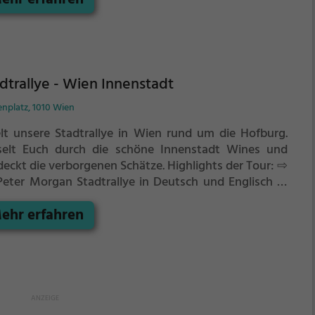
dtrallye - Wien Innenstadt
enplatz, 1010 Wien
elt unsere Stadtrallye in Wien rund um die Hofburg.
selt Euch durch die schöne Innenstadt Wines und
deckt die verborgenen Schätze.
Highlights der Tour:
⇨
 Peter Morgan Stadtrallye in Deutsch und Englisch ⇨
h der Buchung sofort spielbar mit Deinem Handy ⇨
ehr erfahren
ge ca. 4,5km ⇨ Dauer ca. 2 bis 2 1/2 Stunden ⇨ Rund
die Wiener Innenstadt mit den Highlights:
denplatz, Hofburg, Stephansdom, Michaelerplatz,
lament, Maria-Theresien-Platz, Ankeruhr