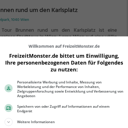
nnen rund um den Karlsplatz
elpark, 1040 Wien
 Tour Brunnen rund um den Karlsplatz ist eine
tenlose Stadttour in Wien. Lerne Wien auf eine völlig
e Art kennen.
Spielerisch folgst du der Routenführung
Willkommen auf FreizeitMonster.de
 den Anweisungen auf deinem Smartphone und
FreizeitMonster.de bittet um Einwilligung,
nst viele spannende Ecken von Wien kennen.
ehr erfahren
Ihre personenbezogenen Daten für Folgendes
zu nutzen:
Personalisierte Werbung und Inhalte, Messung von
Werbeleistung und der Performance von Inhalten,
Zielgruppenforschung sowie Entwicklung und Verbesserung von
mi-Trail Wien: Mord im Gemeindebezirk
Angeboten
ndstraße
Speichern von oder Zugriff auf Informationen auf einem
Endgerät
straße 1, 1030 Wien
Weitere Informationen
einer Wohnung im dritten Bezirk, in der Nähe des