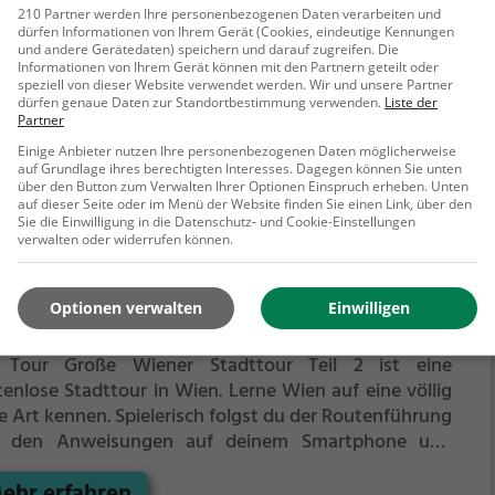
demietheaters wird der leblose Körper von
210 Partner werden Ihre personenbezogenen Daten verarbeiten und
dalena Ingold, Betriebswirtschafts-Studentin,
dürfen Informationen von Ihrem Gerät (Cookies, eindeutige Kennungen
und andere Gerätedaten) speichern und darauf zugreifen. Die
unden. Die Tote liegt in einer Blutlache, am Kopf hat
Informationen von Ihrem Gerät können mit den Partnern geteilt oder
 eine Platzwunde.
Alles deutet auf einen Mord hin.
speziell von dieser Website verwendet werden. Wir und unsere Partner
dürfen genaue Daten zur Standortbestimmung verwenden.
Liste der
ehr erfahren
em hat eine Nachbarin ausgesagt, dass Magdalena
Partner
Tatabend um circa 20 Uhr im Treppenhaus eine
Einige Anbieter nutzen Ihre personenbezogenen Daten möglicherweise
son laut beschimpft hat.
auf Grundlage ihres berechtigten Interesses. Dagegen können Sie unten
über den Button zum Verwalten Ihrer Optionen Einspruch erheben. Unten
auf dieser Seite oder im Menü der Website finden Sie einen Link, über den
Sie die Einwilligung in die Datenschutz- und Cookie-Einstellungen
verwalten oder widerrufen können.
ße Wiener Stadttour Teil 2
Optionen verwalten
Einwilligen
nring 2, 1010 Wien
 Tour Große Wiener Stadttour Teil 2 ist eine
tenlose Stadttour in Wien. Lerne Wien auf eine völlig
e Art kennen.
Spielerisch folgst du der Routenführung
 den Anweisungen auf deinem Smartphone und
nst viele spannende Ecken von Wien kennen.
ehr erfahren