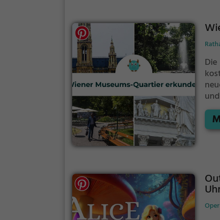
Wi
Rath
Die
kos
neu
und
ler
M
Out
Uhr
Oper