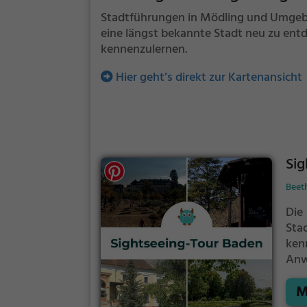
Stadtführungen in Mödling und Umgebun
eine längst bekannte Stadt neu zu ent
kennenzulernen.
Hier geht’s direkt zur Kartenansicht
Sig
Beet
Die
Sta
ken
Anw
spa
M