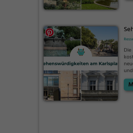
Seh
Ress
Die
kos
neu
und
ler
M