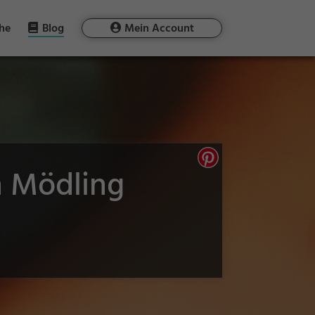
he
Blog
Mein Account
n Mödling