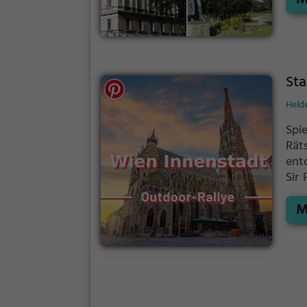
Sta
Held
Spi
Rät
ent
Sir
Nac
M
Län
um 
Hel
Par