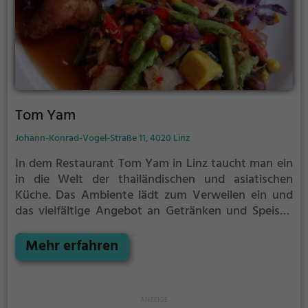
Tom Yam
Johann-Konrad-Vogel-Straße 11, 4020 Linz
In dem Restaurant Tom Yam in Linz taucht man ein
in die Welt der thailändischen und asiatischen
Küche. Das Ambiente lädt zum Verweilen ein und
das vielfältige Angebot an Getränken und Speisen
lässt keine Wünsche offen. Egal ob man vegetarisch,
vegan oder doch lieber mit Fleisch genießen möchte,
Mehr erfahren
hier wird man sicherlich fündig. Die Auswahl an
Currys und anderen traditionellen Gerichten ist
ebenso vielfältig wie köstlich. Tom Yam bietet somit
für jeden Geschmack das Passende und verspricht