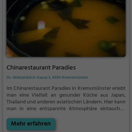
Küche zu erleben.
Chinarestaurant Paradies
Dr.-Watzenböck-Gasse 3, 4550 Kremsmünster
Im Chinarestaurant Paradies in Kremsmünster erlebt
man eine Vielfalt an gesunder Küche aus Japan,
Thailand und anderen asiatischen Ländern. Hier kann
man in eine entspannte Atmosphäre eintauchen
und eine breite Auswahl an Speisen und Getränken
genießen. Ob Sushi, vegetarische Gerichte,
Mehr erfahren
thailändische Curries oder vegane Optionen – hier