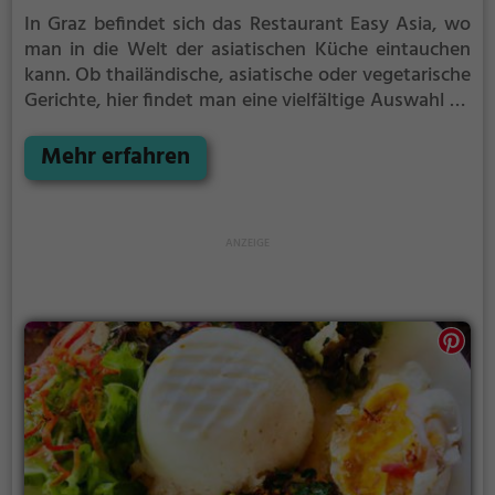
In Graz befindet sich das Restaurant Easy Asia, wo
man in die Welt der asiatischen Küche eintauchen
kann. Ob thailändische, asiatische oder vegetarische
Gerichte, hier findet man eine vielfältige Auswahl an
Köstlichkeiten. Besonders empfehlenswert sind die
verschiedenen Curry-Spezialitäten, die man
Mehr erfahren
unbedingt probieren sollte. Das Ambiente lädt zum
Verweilen ein und das freundliche Personal sorgt für
einen rundum gelungenen Besuch. Hier kann man
sich kulinarisch verwöhnen lassen und eine
entspannte Zeit genießen. Easy Asia ist definitiv
einen Besuch wert!