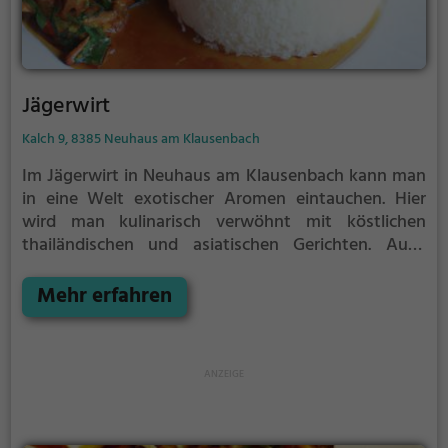
Jägerwirt
Kalch 9, 8385 Neuhaus am Klausenbach
Im Jägerwirt in Neuhaus am Klausenbach kann man
in eine Welt exotischer Aromen eintauchen. Hier
wird man kulinarisch verwöhnt mit köstlichen
thailändischen und asiatischen Gerichten. Auch
Vegetarier kommen hier auf ihre Kosten, denn das
vielfältige Angebot bietet für jeden Geschmack
Mehr erfahren
etwas. Von würzigem Curry bis hin zu exotischen
Frühstückskreationen - hier ist für jeden etwas
dabei. Das gemütliche Ambiente lädt zum Verweilen
ein und lässt einen den Alltag vergessen. Tauche ein
in die Welt des Jägerwirts und genieße eine
einzigartige kulinarische Erfahrung.