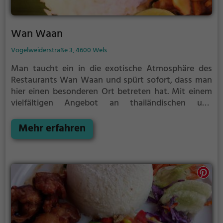
Wan Waan
Vogelweiderstraße 3, 4600 Wels
Man taucht ein in die exotische Atmosphäre des
Restaurants Wan Waan und spürt sofort, dass man
hier einen besonderen Ort betreten hat. Mit einem
vielfältigen Angebot an thailändischen und
asiatischen Speisen sowie vegetarischen, veganen
und Curry-Gerichten bietet das Wan Waan für jeden
Mehr erfahren
Geschmack das Passende. Das Ambiente lädt zum
Verweilen ein, während man die köstlichen Gerichte
und erfrischenden Getränke genießt. Hier wird jeder
Gaumen verwöhnt und es ist ein Ort, an dem man
sich gerne kulinarisch verwöhnen lässt. Das Wan
Waan in Wels ist definitiv einen Besuch wert.