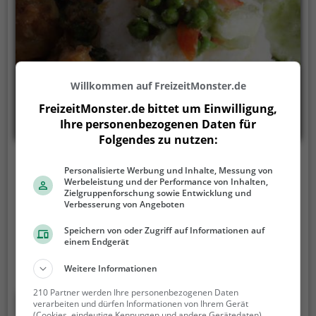
Willkommen auf FreizeitMonster.de
FreizeitMonster.de bittet um Einwilligung,
Ihre personenbezogenen Daten für
Folgendes zu nutzen:
Dok Khun
Personalisierte Werbung und Inhalte, Messung von
Werbeleistung und der Performance von Inhalten,
Maria-Theresia-Straße 16, 4600 Wels
Zielgruppenforschung sowie Entwicklung und
Verbesserung von Angeboten
Im Restaurant Dok Khun in Wels taucht man ein in
die Welt der thailändischen und asiatischen Küche.
Speichern von oder Zugriff auf Informationen auf
einem Endgerät
Hier genießt man eine vielfältige Auswahl an
Getränken und Speisen, darunter vegetarische,
Weitere Informationen
vegane und sogar Biogerichte. Ob man Lust auf
210 Partner werden Ihre personenbezogenen Daten
würziges Curry oder leichte vegetarische Gerichte
Mehr erfahren
verarbeiten und dürfen Informationen von Ihrem Gerät
hat, hier wird jeder Gaumen verwöhnt. Die
(Cookies, eindeutige Kennungen und andere Gerätedaten)