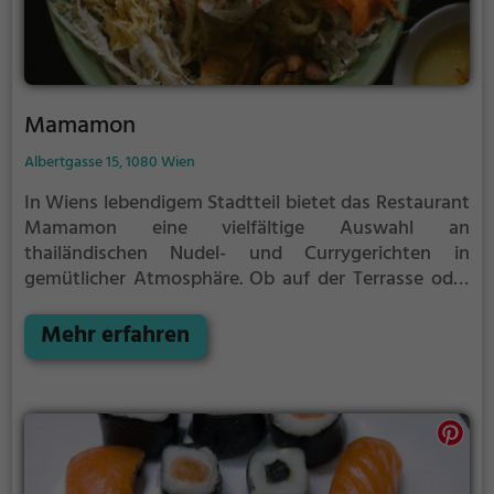
Mamamon
Albertgasse 15, 1080 Wien
In Wiens lebendigem Stadtteil bietet das Restaurant
Mamamon eine vielfältige Auswahl an
thailändischen Nudel- und Currygerichten in
gemütlicher Atmosphäre. Ob auf der Terrasse oder
im Inneren des Lokals, hier kann man asiatische,
vegetarische und gesunde Köstlichkeiten genießen.
Mehr erfahren
Die Speisekarte umfasst vegane und vegetarische
Gerichte sowie erfrischende Cocktails und eine
Auswahl an Weinen. Tauche ein in die entspannte
Atmosphäre, probiere die köstlichen Gerichte und
erlebe einen unvergesslichen Abend im Mamamon.