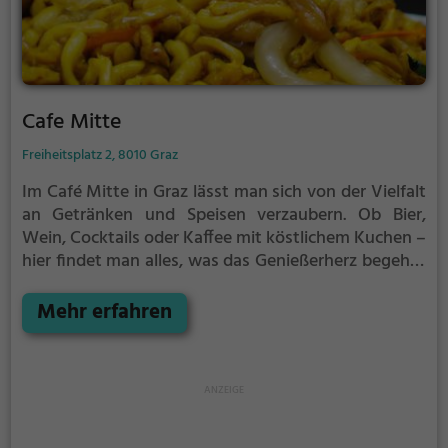
Cafe Mitte
Freiheitsplatz 2, 8010 Graz
Im Café Mitte in Graz lässt man sich von der Vielfalt
an Getränken und Speisen verzaubern. Ob Bier,
Wein, Cocktails oder Kaffee mit köstlichem Kuchen –
hier findet man alles, was das Genießerherz begehrt.
Die Speisekarte bietet eine breite Auswahl an
thailändischen, asiatischen, vegetarischen und sogar
Mehr erfahren
veganen Gerichten. Auch Biogerichte, leckeres Curry
sowie ein reichhaltiges Frühstücks- und
Brunchangebot warten darauf, entdeckt zu werden.
Die gemütliche Atmosphäre lädt zum Verweilen und
Genießen ein. Im Café Mitte wird jeder Besuch zu
einem kulinarischen Erlebnis.