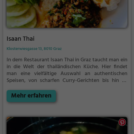
Isaan Thai
Klosterwiesgasse 13, 8010 Graz
In dem Restaurant Isaan Thai in Graz taucht man ein
in die Welt der thailändischen Küche. Hier findet
man eine vielfältige Auswahl an authentischen
Speisen, von scharfen Curry-Gerichten bis hin zu
milden vegetarischen und veganen Optionen. Das
Ambiente lädt dazu ein, sich wohlzufühlen und die
Mehr erfahren
exotischen Aromen zu genießen. Egal ob man sich
für ein traditionelles thailändisches Gericht oder
asiatische Spezialitäten entscheidet, hier kommt
man voll auf seine Kosten. Isaan Thai ist definitiv
einen Besuch wert, um die Vielfalt der asiatischen