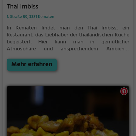
Thai Imbiss
1. Straße 89, 3331 Kematen
In Kematen findet man den Thai Imbiss, ein
Restaurant, das Liebhaber der thailändischen Küche
begeistert. Hier kann man in gemütlicher
Atmosphäre und ansprechendem Ambiente
exotische Getränke und eine vielfältige Auswahl an
Speisen genießen. Ob thailändisch, asiatisch oder
Mehr erfahren
vegetarisch, hier ist für jeden Geschmack etwas
dabei. Besonders empfehlenswert sind die
köstlichen Currys, die mit frischen Zutaten und
authentischen Gewürzen zubereitet werden. Ein
Besuch im Thai Imbiss verspricht ein kulinarisches
Erlebnis der besonderen Art.