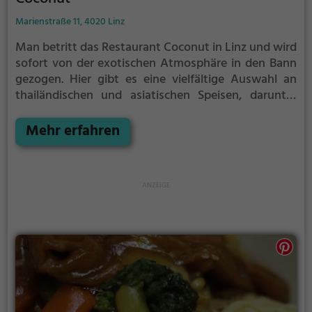
Marienstraße 11, 4020 Linz
Man betritt das Restaurant Coconut in Linz und wird
sofort von der exotischen Atmosphäre in den Bann
gezogen. Hier gibt es eine vielfältige Auswahl an
thailändischen und asiatischen Speisen, darunter
auch vegetarische und vegane Gerichte. Das Menü
bietet eine große Auswahl an Currys und anderen
Mehr erfahren
köstlichen Gerichten, die die Sinne verzaubern. Das
Ambiente ist einladend und gemütlich, perfekt für
einen entspannten Abend mit Freunden oder der
Familie. Tauche ein in die Welt der exotischen
Aromen und genieße eine kulinarische Reise durch
Thailand und Asien im Coconut.