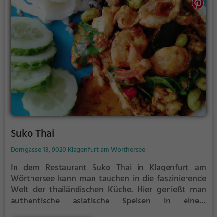
genießen und sich von der entspannten Atmosphäre
verzaubern lassen. Auch halal-Speisen stehen auf
der Karte. Ein Besuch im Grüne Papaya ist ein
kulinarisches Erlebnis, das man sich nicht entgehen
lassen sollte.
Suko Thai
Domgasse 18, 9020 Klagenfurt am Wörthersee
In dem Restaurant Suko Thai in Klagenfurt am
Wörthersee kann man tauchen in die faszinierende
Welt der thailändischen Küche. Hier genießt man
authentische asiatische Speisen in einem
stimmungsvollen Ambiente. Ob Fleischliebhaber