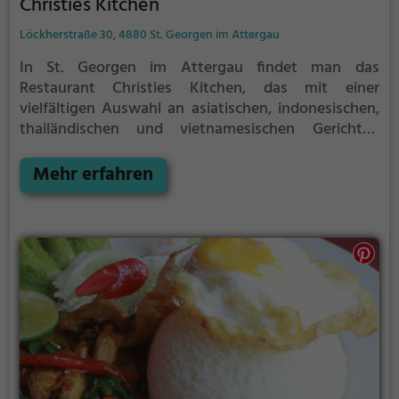
Christies Kitchen
Löckherstraße 30, 4880 St. Georgen im Attergau
In St. Georgen im Attergau findet man das
Restaurant Christies Kitchen, das mit einer
vielfältigen Auswahl an asiatischen, indonesischen,
thailändischen und vietnamesischen Gerichten
sowie faszinierender Fusionsküche begeistert. Dabei
kommen auch Vegetarier auf ihre Kosten, denn das
Mehr erfahren
Restaurant bietet eine breite Palette an
vegetarischen und halal-zertifizierten Speisen an.
Von würzigen Currys bis zu erfrischenden Cocktails
– hier wird für jeden Geschmack etwas geboten.
Tauche ein in die exotische Atmosphäre, spüre das
einladende Ambiente und genieße kulinarische
Köstlichkeiten aus ferne Ländern im Christies
Kitchen.