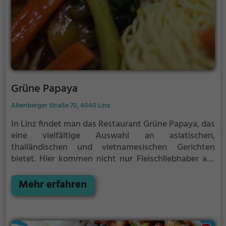
Grüne Papaya
Altenberger Straße 70, 4040 Linz
In Linz findet man das Restaurant Grüne Papaya, das
eine vielfältige Auswahl an asiatischen,
thailändischen und vietnamesischen Gerichten
bietet. Hier kommen nicht nur Fleischliebhaber auf
ihre Kosten, denn das Restaurant überzeugt auch
mit einer großen Auswahl an vegetarischen und
Mehr erfahren
veganen Speisen. Besonders beliebt sind die
köstlichen Curry-Spezialitäten und die frischen
Biogerichte. Dazu kann man exotische Cocktails