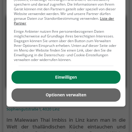
speichern und darauf zugreifen. Die Informationen von Ihrem
Atmosphäre lädt dazu ein, sich bei einem
Gerät können mit den Partnern geteilt oder speziell von dieser
gemütlichen Abendessen wohlzufühlen und die
Website verwendet werden. Wir und unsere Partner dürfen
Vielfalt der asiatischen Küche zu entdecken. Ein
genaue Daten zur Standortbestimmung verwenden.
Liste der
Partner
Besuch im Dok Khun verspricht einen kulinarischen
Einige Anbieter nutzen Ihre personenbezogenen Daten
Ausflug in den fernen Osten, ohne die heimische
möglicherweise auf Grundlage ihres berechtigten Interesses.
Gemütlichkeit zu verlassen.
Dagegen können Sie unten über den Button zum Verwalten
Ihrer Optionen Einspruch erheben. Unten auf dieser Seite oder
im Menü der Website finden Sie einen Link, über den Sie die
Einwilligung in die Datenschutz- und Cookie-Einstellungen
verwalten oder widerrufen können.
Einwilligen
Optionen verwalten
Malewaan Thai Imbiss
Sophiengutstraße 1, 4020 Linz
Im Malewaan Thai Imbiss in Linz kann man in die
Welt der thailändischen Küche eintauchen und