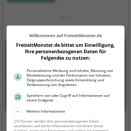
kommunalen Tierparks. Der Alternative Bärenpark in
Worbis versteht sich selbst als Tier-, Natur- und
Artenschutzprojekt. Oberste Ziele sind die
naturgemäße Haltung von Tieren wildlebender
Arten und Hilfestellungen für das Fortbestehen
seltener Haustierrassen.
Willkommen auf FreizeitMonster.de
FreizeitMonster.de bittet um Einwilligung,
Ihre personenbezogenen Daten für
Folgendes zu nutzen:
Personalisierte Werbung und Inhalte, Messung von
Werbeleistung und der Performance von Inhalten,
Zielgruppenforschung sowie Entwicklung und
Verbesserung von Angeboten
Speichern von oder Zugriff auf Informationen auf
einem Endgerät
Weitere Informationen
Reiterhof Biermann
210 Partner werden Ihre personenbezogenen Daten
verarbeiten und dürfen Informationen von Ihrem Gerät
(Cookies, eindeutige Kennungen und andere Gerätedaten)