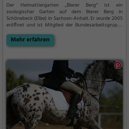
Der Heimattiergarten „Bierer Berg“ ist ein
zoologischer Garten auf dem Bierer Berg in
Schönebeck (Elbe) in Sachsen-Anhalt. Er wurde 2005
eröffnet und ist Mitglied der Bundesarbeitsgruppe
Kleinsäuger (BAG) und der Deutschen
Tierparkgesellschaft (DTG). Der Zoo zeigt 260 Tiere
Mehr erfahren
in 52 Tierarten (Stand: 2016).