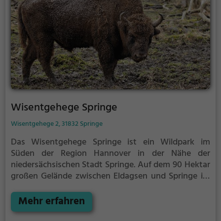
Jahrhundert zurückreicht. Heute dient der Wildpark
mittels verschiedener Einrichtungen wie Freigehege
und Waldmuseum besonders der Umweltbildung.
Träger des Wildparks sind die Niedersächsischen
Landesforsten, eine Anstalt des öffentlichen Rechts.
Wisentgehege Springe
Wisentgehege 2, 31832 Springe
Das Wisentgehege Springe ist ein Wildpark im
Süden der Region Hannover in der Nähe der
niedersächsischen Stadt Springe. Auf dem 90 Hektar
großen Gelände zwischen Eldagsen und Springe im
Saupark Springe werden 109 Tierarten gehalten. Es
zeigt regionaltypische Tiere im natürlichen
Mehr erfahren
Lebensraum der nördlichen Mittelgebirgsschwelle,