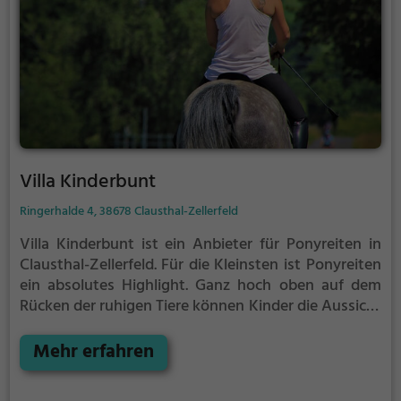
Villa Kinderbunt
Ringerhalde 4, 38678 Clausthal-Zellerfeld
Villa Kinderbunt ist ein Anbieter für Ponyreiten in
Clausthal-Zellerfeld.
Für die Kleinsten ist Ponyreiten
ein absolutes Highlight. Ganz hoch oben auf dem
Rücken der ruhigen Tiere können Kinder die Aussicht
genießen und bequem durch die Umgebung von
Clausthal-Zellerfeld reiten.
Mehr erfahren