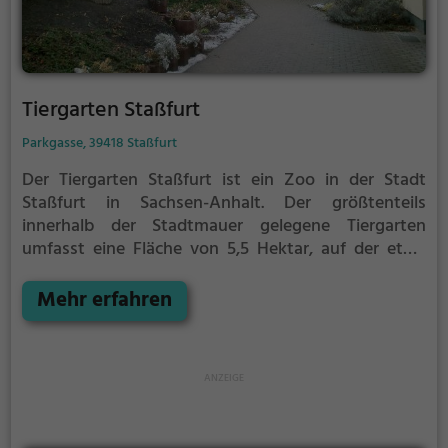
Tiergarten Staßfurt
Parkgasse, 39418 Staßfurt
Der Tiergarten Staßfurt ist ein Zoo in der Stadt
Staßfurt in Sachsen-Anhalt.
Der größtenteils
innerhalb der Stadtmauer gelegene Tiergarten
umfasst eine Fläche von 5,5 Hektar, auf der etwa
500 Tiere aus 72 Tierarten gehalten werden. Für
exotische Tiere wie Affen und eine Schlange wurde
Mehr erfahren
ein beheizbares Gebäude errichtet. Mehrere Gehege
sind begehbar. Im Tiergarten befindet sich neben
einem großen Spielplatz auch ein Streichelgehege
und ein ganzjährig betriebenes Restaurant inklusive
Kiosk.