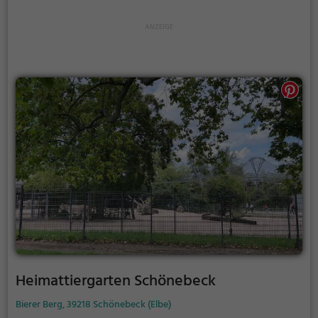
deren Landschaft charakteristisch durch Eichen- und
Buchenwälder, mit Erlenbrüchen, Teichen, Wiesen
und Bächen ist. Die aus der Erhaltungszucht von
Wisenten entstandene Anlage wurde für die
Erhaltungszucht auch anderer stark gefährdeter
Wildarten weiterentwickelt und dient heute, mittels
verschiedener Einrichtungen wie Falkenhof und
Wolfsgehege, besonders der Umweltbildung. Träger
des Wisentgeheges sind die Niedersächsischen
Landesforsten, eine Anstalt des öffentlichen Rechts.
Heimattiergarten Schönebeck
Bierer Berg, 39218 Schönebeck (Elbe)