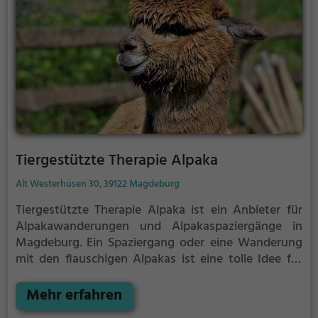
Tiergestützte Therapie Alpaka
Alt Westerhüsen 30, 39122 Magdeburg
Tiergestützte Therapie Alpaka ist ein Anbieter für
Alpakawanderungen und Alpakaspaziergänge in
Magdeburg.
Ein Spaziergang oder eine Wanderung
mit den flauschigen Alpakas ist eine tolle Idee für
einen Kindergeburtstag oder einen Ausflug mit der
Familie. Die kuscheligen Tiere strahlen eine
Mehr erfahren
unheimliche Ruhe aus und werden daher auch