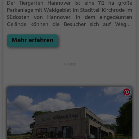
Der Tiergarten Hannover ist eine 112 ha große
Parkanlage mit Waldgebiet im Stadtteil Kirchrode im
Südosten von Hannover. In dem eingezäunten
Gelände können die Besucher sich auf Wegen
zwischen frei laufenden Wildtieren bewegen. Der
Tiergarten ist eines der ältesten Wildgehege
Mehr erfahren
Deutschlands und wurde Ende des 17. Jahrhunderts
als hochherrschaftliches Jagdrevier eingegattert.
Seitdem es ab 1799 der Bevölkerung zugänglich
wurde, ist es ein beliebtes Erholungs- und
Ausflugsziel der hannoverschen Stadtbevölkerung.