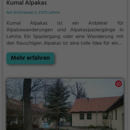
Kumal Alpakas
Am Schützenpl. 2, 31275 Lehrte
Kumal Alpakas ist ein Anbieter für
Alpakawanderungen und Alpakaspaziergänge in
Lehrte.
Ein Spaziergang oder eine Wanderung mit
den flauschigen Alpakas ist eine tolle Idee für einen
Kindergeburtstag oder einen Ausflug mit der
Familie. Die kuscheligen Tiere strahlen eine
Mehr erfahren
unheimliche Ruhe aus und werden daher auch
häufig zu Therapiezwecken eingesetzt.