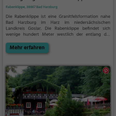
Rabenklippe, 38667 Bad Harzburg
Die Rabenklippe ist eine Granitfelsformation nahe
Bad Harzburg im Harz im niedersächsischen
Landkreis Goslar.
Die Rabenklippe befindet sich
wenige hundert Meter westlich der entlang der
Ecker verlaufenden Grenze von Niedersachsen und
Sachsen-Anhalt im Nationalpark Harz, etwa 3,5 km
Mehr erfahren
(Luftlinie) südöstlich von Bad Harzburg. Die Felsen,
die bis knapp unterhalb eines 554,9 m ü. NHN hohen
Bergsporns des Kaltetalskopfs (ca. 605 m) reichen,
fallen nach Südosten in das etwa 200 m tiefer
gelegene und bewaldete Eckertal ab. Nahe den
Klippen liegt das durch die Nationalparkverwaltung
Harz angelegte Luchsgehege.