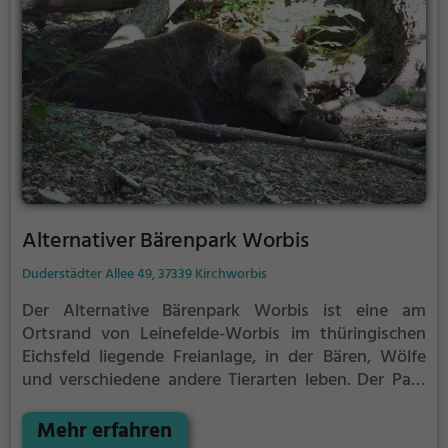
Alternativer Bärenpark Worbis
Duderstädter Allee 49, 37339 Kirchworbis
Der Alternative Bärenpark Worbis ist eine am
Ortsrand von Leinefelde-Worbis im thüringischen
Eichsfeld liegende Freianlage, in der Bären, Wölfe
und verschiedene andere Tierarten leben. Der Park
entstand ab 1996 durch die Initiative der „Aktion
Bärenhilfswerk“ auf dem Gelände des ehemaligen
Mehr erfahren