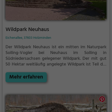
Wildpark Neuhaus
Eichenallee, 37603 Holzminden
Der Wildpark Neuhaus ist ein mitten im Naturpark
Solling-Vogler bei Neuhaus im Solling in
Südniedersachsen gelegener Wildpark.
Der mit gut
50 Hektar weitläufig angelegte Wildpark ist Teil der
durch Mischwald, Wiesen und Bäche
charakterisierten Mittelgebirgslandschaft im Solling
Mehr erfahren
und zeigt regionaltypische Tiere im natürlichen
Lebensraum. Die in einer bewaldeten Hanglage des
Sollings entstandene Anlage ist von einer
denkmalgeschützten Mauer umrahmt. Der Wildpark
grenzt an eine Eichenallee sowie an eine
Pferdeweide, deren Geschichte in das 16.