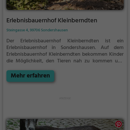
Erlebnisbauernhof Kleinberndten
Steingasse 4, 99706 Sondershausen
Der Erlebnisbauernhof Kleinberndten ist ein
Erlebnisbauernhof in Sondershausen.
Auf dem
Erlebnisbauernhof Kleinberndten bekommen Kinder
die Möglichkeit, den Tieren nah zu kommen und
mehr über die verschiedenen Tierarten, ihre Haltung
und das Leben auf dem Bauernhof zu lernen.
Mehr erfahren