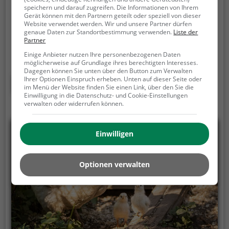
Siegfriederode 1, 37339 Leinefelde-Worbis
speichern und darauf zugreifen. Die Informationen von Ihrem
Gerät können mit den Partnern geteilt oder speziell von dieser
Reiterhof Biermann ist ein Anbieter für Ponyreiten in
Website verwendet werden. Wir und unsere Partner dürfen
Leinefelde-Worbis.
Für die Kleinsten ist Ponyreiten
genaue Daten zur Standortbestimmung verwenden.
Liste der
Partner
ein absolutes Highlight. Ganz hoch oben auf dem
Rücken der ruhigen Tiere können Kinder die Aussicht
Einige Anbieter nutzen Ihre personenbezogenen Daten
möglicherweise auf Grundlage ihres berechtigten Interesses.
genießen und bequem durch die Umgebung von
Dagegen können Sie unten über den Button zum Verwalten
Leinefelde-Worbis reiten.
Mehr erfahren
Ihrer Optionen Einspruch erheben. Unten auf dieser Seite oder
im Menü der Website finden Sie einen Link, über den Sie die
Einwilligung in die Datenschutz- und Cookie-Einstellungen
verwalten oder widerrufen können.
Einwilligen
Optionen verwalten