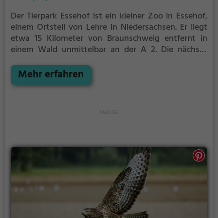
Der Tierpark Essehof ist ein kleiner Zoo in Essehof,
einem Ortsteil von Lehre in Niedersachsen. Er liegt
etwa 15 Kilometer von Braunschweig entfernt in
einem Wald unmittelbar an der A 2. Die nächste
Ausfahrt (Lehre aus Fahrtrichtung Hannover,
Braunschweig-Ost/Lehre aus Fahrtrichtung Berlin)
Mehr erfahren
ist rund zwei Kilometer entfernt. Der Arche Noah
Zoo Braunschweig bezeichnet sich als
Schwesterzoo.