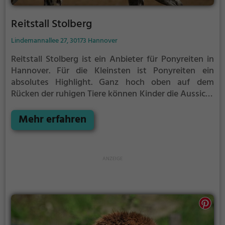
Reitstall Stolberg
Lindemannallee 27, 30173 Hannover
Reitstall Stolberg ist ein Anbieter für Ponyreiten in
Hannover.
Für die Kleinsten ist Ponyreiten ein
absolutes Highlight. Ganz hoch oben auf dem
Rücken der ruhigen Tiere können Kinder die Aussicht
genießen und bequem durch die Umgebung von
Hannover reiten.
Mehr erfahren