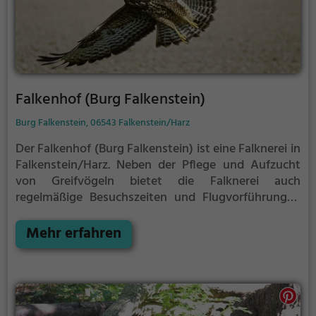
Falkenhof (Burg Falkenstein)
Burg Falkenstein, 06543 Falkenstein/Harz
Der Falkenhof (Burg Falkenstein) ist eine Falknerei in
Falkenstein/Harz.
Neben der Pflege und Aufzucht
von Greifvögeln bietet die Falknerei auch
regelmäßige Besuchszeiten und Flugvorführungen
an.
Die genauen Termine für die Flugshows findest
du auf der Website
Mehr erfahren