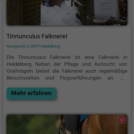
Tinnunculus Falknerei
Königstuhl 2, 69117 Heidelberg
Die Tinnunculus Falknerei ist eine Falknerei in
Heidelberg.
Neben der Pflege und Aufzucht von
Greifvögeln bietet die Falknerei auch regelmäßige
Besuchszeiten und Flugvorführungen an.
Die
genauen Termine für die Flugshows findest du auf
der Website
Mehr erfahren