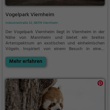
Vogelpark Viernheim
Industriestraße 32, 68519 Viernheim
Der Vogelpark Viernheim liegt in Viernheim in der
Nähe von Mannheim und bietet ein breites
Artenspektrum an exotischen und einheimischen
Vögeln.
Inspiriert von einem Besuch in einem
anderen Tierpark plante und eröffnete der Verein für
Vogelschutz und Pflege e.V. Viernheim – heute
Mehr erfahren
Vogelpark Viernheim e.V. – im Jahr 1960 mit
Unterstützung der Stadt Viernheim den Vogelpark.
Seitdem ist der Vogelpark auf ca. 10.000 m2
vergrößert und erweitert worden, z. B. durch eine
große Freiflughalle.