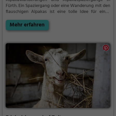
Fürth.
Ein Spaziergang oder eine Wanderung mit den
flauschigen Alpakas ist eine tolle Idee für einen
Kindergeburtstag oder einen Ausflug mit der
Familie. Die kuscheligen Tiere strahlen eine
Mehr erfahren
unheimliche Ruhe aus und werden daher auch
häufig zu Therapiezwecken eingesetzt.