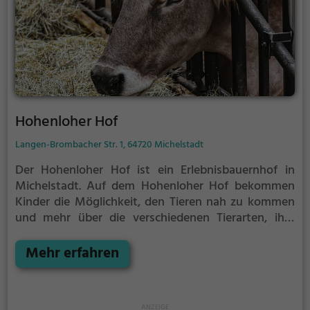
Hohenloher Hof
Langen-Brombacher Str. 1, 64720 Michelstadt
Der Hohenloher Hof ist ein Erlebnisbauernhof in
Michelstadt.
Auf dem Hohenloher Hof bekommen
Kinder die Möglichkeit, den Tieren nah zu kommen
und mehr über die verschiedenen Tierarten, ihre
Haltung und das Leben auf dem Bauernhof zu
lernen.
Mehr erfahren