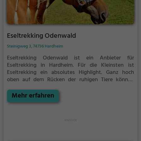
Eseltrekking Odenwald
Steinigweg 3, 74736 Hardheim
Eseltrekking Odenwald ist ein Anbieter für
Eseltrekking in Hardheim.
Für die Kleinsten ist
Eseltrekking ein absolutes Highlight. Ganz hoch
oben auf dem Rücken der ruhigen Tiere können
Kinder die Aussicht genießen und bequem durch die
Umgebung von Hardheim reiten.
Mehr erfahren