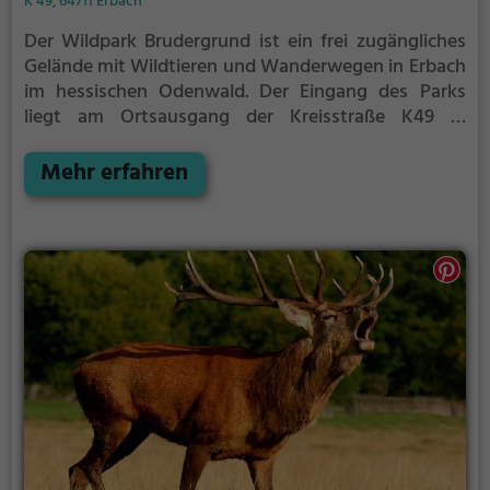
K 49, 64711 Erbach
Der Wildpark Brudergrund ist ein frei zugängliches
Gelände mit Wildtieren und Wanderwegen in Erbach
im hessischen Odenwald.
Der Eingang des Parks
liegt am Ortsausgang der Kreisstraße K49 in
Richtung Mossautal. Das Gelände reicht fast bis zum
Stadtteil Roßbach. Der Wildpark hat eine Größe von
Mehr erfahren
ca. 14 Hektar, bewachsen mit Mischwald.