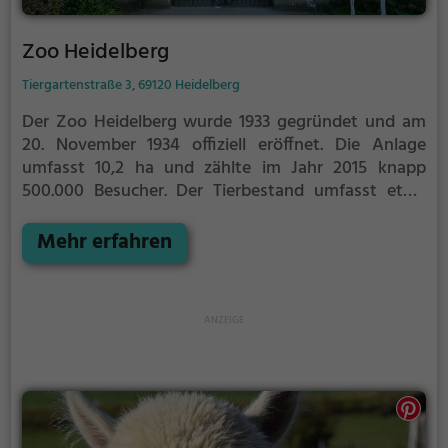
Zoo Heidelberg
Tiergartenstraße 3, 69120 Heidelberg
Der Zoo Heidelberg wurde 1933 gegründet und am
20. November 1934 offiziell eröffnet. Die Anlage
umfasst 10,2 ha und zählte im Jahr 2015 knapp
500.000 Besucher. Der Tierbestand umfasst etwa
2478 Tiere in 155 Arten (Inventurergebnis vom
Januar 2019). Der Zoo beteiligt sich an mehreren
Mehr erfahren
Europäischen Erhaltungszuchtprogrammen.
Zoodirektor ist seit 1998 Klaus Wünnemann. Der Zoo
wird als gemeinnützige GmbH geführt (Tiergarten
Heidelberg gGmbH).