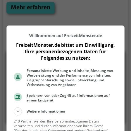
Ausflug mit der Familie. Die kuscheligen Tiere
Mehr erfahren
strahlen eine unheimliche Ruhe aus und werden
daher auch häufig zu Therapiezwecken eingesetzt.
Willkommen auf FreizeitMonster.de
FreizeitMonster.de bittet um Einwilligung,
Ihre personenbezogenen Daten für
Folgendes zu nutzen:
Personalisierte Werbung und Inhalte, Messung von
Werbeleistung und der Performance von Inhalten,
Zielgruppenforschung sowie Entwicklung und
Verbesserung von Angeboten
Speichern von oder Zugriff auf Informationen auf
einem Endgerät
Weitere Informationen
210 Partner werden Ihre personenbezogenen Daten
verarbeiten und dürfen Informationen von Ihrem Gerät
(Cookies, eindeutige Kennungen und andere Gerätedaten)