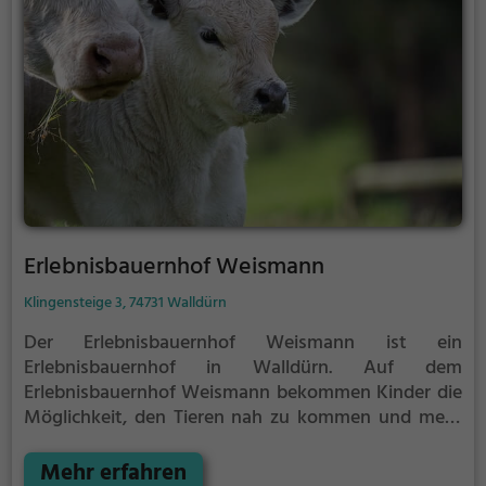
Erlebnisbauernhof Weismann
Klingensteige 3, 74731 Walldürn
Der Erlebnisbauernhof Weismann ist ein
Erlebnisbauernhof in Walldürn.
Auf dem
Erlebnisbauernhof Weismann bekommen Kinder die
Möglichkeit, den Tieren nah zu kommen und mehr
über die verschiedenen Tierarten, ihre Haltung und
das Leben auf dem Bauernhof zu lernen.
Mehr erfahren