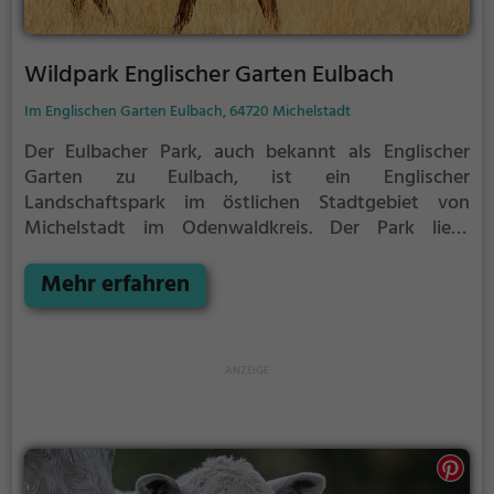
Wildpark Englischer Garten Eulbach
Im Englischen Garten Eulbach, 64720 Michelstadt
Der Eulbacher Park, auch bekannt als Englischer
Garten zu Eulbach, ist ein Englischer
Landschaftspark im östlichen Stadtgebiet von
Michelstadt im Odenwaldkreis. Der Park liegt
unmittelbar nördlich der Bundesstraße 47 in einem
Waldstück zwischen den Stadtteilen Vielbrunn und
Mehr erfahren
Würzberg, zu dessen Gemarkung der Weiler Eulbach
gehört, in rund 510 Meter Höhe. Die Anlage gilt als
ältester archäologischer Park Deutschlands.