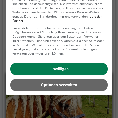
Bergtierpark Fürth-Erlenbach
speichern und darauf zugreifen. Die Informationen von Ihrem
Gerät können mit den Partnern geteilt oder speziell von dieser
Werner-Krauß-Straße, 64658 Fürth
Website verwendet werden. Wir und unsere Partner dürfen
genaue Daten zur Standortbestimmung verwenden.
Liste der
Partner
Der Bergtierpark Erlenbach ist ein von der
hessischen Gemeinde Fürth geführter Zoo. Der Park
Einige Anbieter nutzen Ihre personenbezogenen Daten
möglicherweise auf Grundlage ihres berechtigten Interesses.
befindet sich in Erlenbach, einem Ortsteil von Fürth,
Dagegen können Sie unten über den Button zum Verwalten
und wurde im Jahr 1960 gegründet. In dem Park sind
Ihrer Optionen Einspruch erheben. Unten auf dieser Seite oder
im Menü der Website finden Sie einen Link, über den Sie die
mehr als 200 Tiere zu Hause. Der Rundweg durch
Einwilligung in die Datenschutz- und Cookie-Einstellungen
den Park ist etwa 1 km lang.
Mehr erfahren
verwalten oder widerrufen können.
Einwilligen
Optionen verwalten