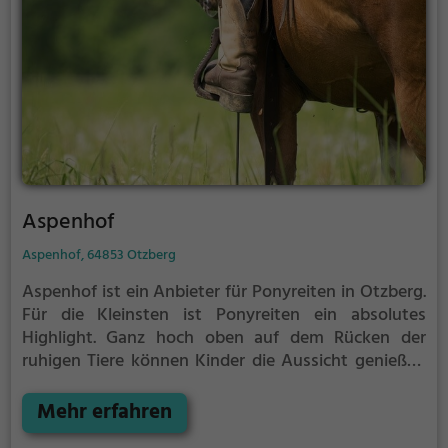
Aspenhof
Aspenhof, 64853 Otzberg
Aspenhof ist ein Anbieter für Ponyreiten in Otzberg.
Für die Kleinsten ist Ponyreiten ein absolutes
Highlight. Ganz hoch oben auf dem Rücken der
ruhigen Tiere können Kinder die Aussicht genießen
und bequem durch die Umgebung von Otzberg
reiten.
Mehr erfahren