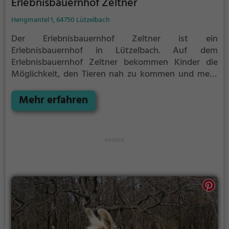
Erlebnisbauernhof Zeltner
Hengmantel 1, 64750 Lützelbach
Der Erlebnisbauernhof Zeltner ist ein
Erlebnisbauernhof in Lützelbach.
Auf dem
Erlebnisbauernhof Zeltner bekommen Kinder die
Möglichkeit, den Tieren nah zu kommen und mehr
über die verschiedenen Tierarten, ihre Haltung und
das Leben auf dem Bauernhof zu lernen.
Mehr erfahren