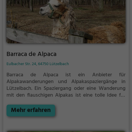
Barraca de Alpaca
Eulbacher Str. 24, 64750 Lützelbach
Barraca de Alpaca ist ein Anbieter für
Alpakawanderungen und Alpakaspaziergänge in
Lützelbach.
Ein Spaziergang oder eine Wanderung
mit den flauschigen Alpakas ist eine tolle Idee für
einen Kindergeburtstag oder einen Ausflug mit der
Familie. Die kuscheligen Tiere strahlen eine
Mehr erfahren
unheimliche Ruhe aus und werden daher auch
häufig zu Therapiezwecken eingesetzt.