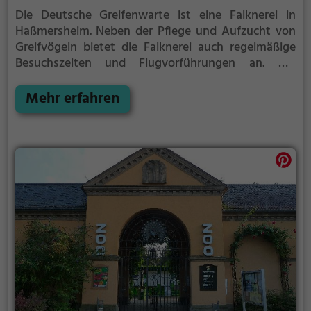
Die Deutsche Greifenwarte ist eine Falknerei in
Haßmersheim.
Neben der Pflege und Aufzucht von
Greifvögeln bietet die Falknerei auch regelmäßige
Besuchszeiten und Flugvorführungen an.
Die
genauen Termine für die Flugshows findest du auf
der Website
Mehr erfahren