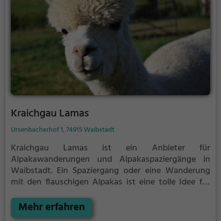
Kraichgau Lamas
Ursenbacherhof 1, 74915 Waibstadt
Kraichgau Lamas ist ein Anbieter für
Alpakawanderungen und Alpakaspaziergänge in
Waibstadt.
Ein Spaziergang oder eine Wanderung
mit den flauschigen Alpakas ist eine tolle Idee für
einen Kindergeburtstag oder einen Ausflug mit der
Familie. Die kuscheligen Tiere strahlen eine
Mehr erfahren
unheimliche Ruhe aus und werden daher auch