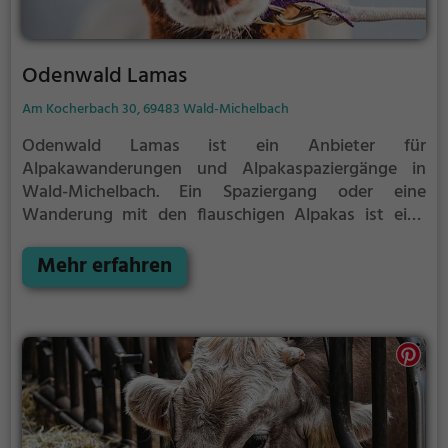
Odenwald Lamas
Am Kocherbach 30, 69483 Wald-Michelbach
Odenwald Lamas ist ein Anbieter für
Alpakawanderungen und Alpakaspaziergänge in
Wald-Michelbach.
Ein Spaziergang oder eine
Wanderung mit den flauschigen Alpakas ist eine
tolle Idee für einen Kindergeburtstag oder einen
Ausflug mit der Familie. Die kuscheligen Tiere
Mehr erfahren
strahlen eine unheimliche Ruhe aus und werden
daher auch häufig zu Therapiezwecken eingesetzt.