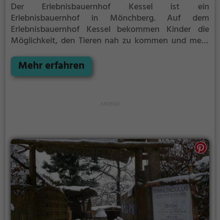
Der Erlebnisbauernhof Kessel ist ein
Erlebnisbauernhof in Mönchberg.
Auf dem
Erlebnisbauernhof Kessel bekommen Kinder die
Möglichkeit, den Tieren nah zu kommen und mehr
über die verschiedenen Tierarten, ihre Haltung und
das Leben auf dem Bauernhof zu lernen.
Mehr erfahren