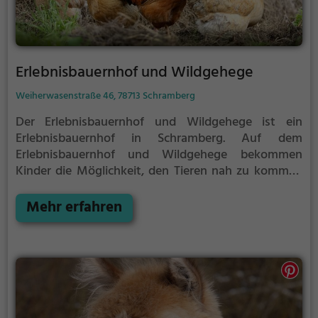
Erlebnisbauernhof und Wildgehege
Weiherwasenstraße 46, 78713 Schramberg
Der Erlebnisbauernhof und Wildgehege ist ein
Erlebnisbauernhof in Schramberg.
Auf dem
Erlebnisbauernhof und Wildgehege bekommen
Kinder die Möglichkeit, den Tieren nah zu kommen
und mehr über die verschiedenen Tierarten, ihre
Haltung und das Leben auf dem Bauernhof zu
Mehr erfahren
lernen.