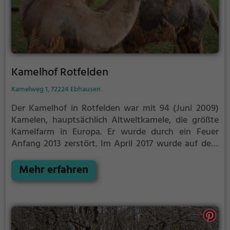
Kamelhof Rotfelden
Kamelweg 1, 72224 Ebhausen
Der Kamelhof in Rotfelden war mit 94 (Juni 2009)
Kamelen, hauptsächlich Altweltkamele, die größte
Kamelfarm in Europa. Er wurde durch ein Feuer
Anfang 2013 zerstört. Im April 2017 wurde auf dem
Gelände der Freizeitpark Rotfelden eröffnet.
Nachdem er in Tunesien die Kamelhaltung kennen
Mehr erfahren
gelernt hatte, führte der Landwirt Wilhelm Breitling
Ende der 1980er Jahre mehrere Kamele nach
Deutschland ein, um sie zu züchten und ihre Haltung
zu erforschen. Er gründete 1990 den Kamelverein
Fatamorgana und veranstaltete 1997 zusammen mit