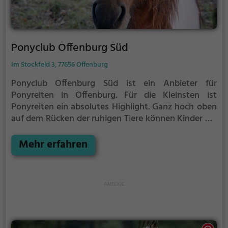
Ponyclub Offenburg Süd
Im Stockfeld 3, 77656 Offenburg
Ponyclub Offenburg Süd ist ein Anbieter für
Ponyreiten in Offenburg.
Für die Kleinsten ist
Ponyreiten ein absolutes Highlight. Ganz hoch oben
auf dem Rücken der ruhigen Tiere können Kinder die
Aussicht genießen und bequem durch die
Umgebung von Offenburg reiten.
Mehr erfahren