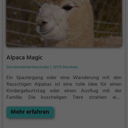
Alpaca Magic
Dürrenmetstertterstraße 1, 72175 Dornhan
Ein Spaziergang oder eine Wanderung mit den
flauschigen Alpakas ist eine tolle Idee für einen
Kindergeburtstag oder einen Ausflug mit der
Familie. Die kuscheligen Tiere strahlen eine
unheimliche Ruhe aus und werden daher auch
häufig zu Therapiezwecken eingesetzt.
Mehr erfahren