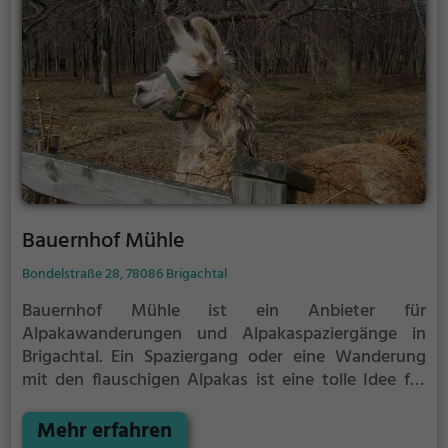
Scheich Hamdan bin Zayed Al-Nahayan aus den
Vereinigten Arabischen Emiraten ein Kamelrennen
auf der Galopprennbahn Hoppegarten bei Berlin vor
mehr als 40.000 Besuchern. Im Mai 2002 wurde der
Kamelhof in einem Ortsteil von Ebhausen im
Nordschwarzwald eröffnet.
Bauernhof Mühle
Bondelstraße 28, 78086 Brigachtal
Bauernhof Mühle ist ein Anbieter für
Alpakawanderungen und Alpakaspaziergänge in
Brigachtal.
Ein Spaziergang oder eine Wanderung
mit den flauschigen Alpakas ist eine tolle Idee für
einen Kindergeburtstag oder einen Ausflug mit der
Familie. Die kuscheligen Tiere strahlen eine
Mehr erfahren