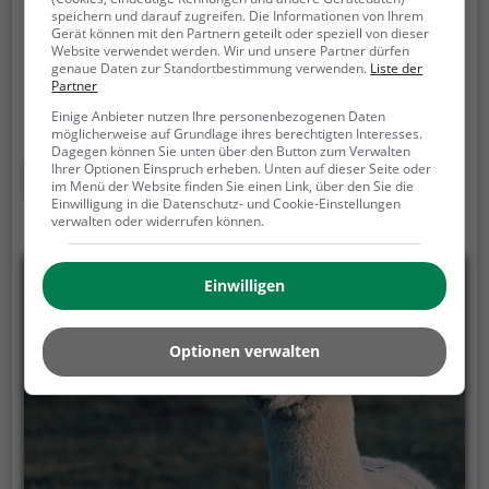
Stiergasse 4, 78591 Durchhausen
speichern und darauf zugreifen. Die Informationen von Ihrem
Gerät können mit den Partnern geteilt oder speziell von dieser
Das Alpaka-TEAM in Durchhausen bei Tuttlingen
Website verwendet werden. Wir und unsere Partner dürfen
bietet besondere Alpakawanderungen und
genaue Daten zur Standortbestimmung verwenden.
Liste der
Partner
Erlebnisse mit Alpakas für Familien, Paare und
Gruppen.
Erlebe entspannte Alpakawanderungen
Einige Anbieter nutzen Ihre personenbezogenen Daten
möglicherweise auf Grundlage ihres berechtigten Interesses.
durch die schöne Natur der Baarhochebene
Dagegen können Sie unten über den Button zum Verwalten
zwischen Schwarzwald, Schwäbischer Alb und
Mehr erfahren
Ihrer Optionen Einspruch erheben. Unten auf dieser Seite oder
im Menü der Website finden Sie einen Link, über den Sie die
Bodensee.
Einwilligung in die Datenschutz- und Cookie-Einstellungen
verwalten oder widerrufen können.
Einwilligen
Optionen verwalten