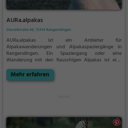
AURa.alpakas
Starzelstraße 46, 72414 Rangendingen
AURa.alpakas ist ein Anbieter für
Alpakawanderungen und Alpakaspaziergänge in
Rangendingen.
Ein Spaziergang oder eine
Wanderung mit den flauschigen Alpakas ist eine
tolle Idee für einen Kindergeburtstag oder einen
Ausflug mit der Familie. Die kuscheligen Tiere
Mehr erfahren
strahlen eine unheimliche Ruhe aus und werden
daher auch häufig zu Therapiezwecken eingesetzt.