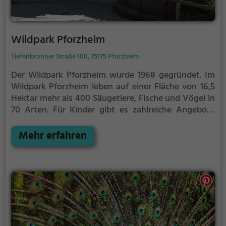
Wildpark Pforzheim
Tiefenbronner Straße 100, 75175 Pforzheim
Der Wildpark Pforzheim wurde 1968 gegründet. Im
Wildpark Pforzheim leben auf einer Fläche von 16,5
Hektar mehr als 400 Säugetiere, Fische und Vögel in
70 Arten. Für Kinder gibt es zahlreiche Angebote
(Waldklettergarten, Streichelzoo, Kinderbauernhof,
zwei Spielplätze). In der Naturbildungsstätte, dem
Mehr erfahren
Ewald-Steinle-Haus, das sich auf dem Gelände des
Wildparks befindet, finden regelmäßig
Ausstellungen und Workshops statt. Die
Naturbildungsstätte wurde 1997 vom Förderverein
Wildpark Pforzheim e. V. beziehungsweise vom
vorangegangenen Förderkreis unter dessen
damaligem Vorsitzenden Ewald-Steinle gestiftet.