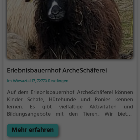
die kulturelle und wirtschaftliche Bedeutung dieses
Unternehmens für das kleine Wiesental und die
gesamten Region hervorgehoben.
Erlebnisbauernhof ArcheSchäferei
Im Wiesaztal 17, 72770 Reutlingen
Auf dem Erlebnisbauernhof ArcheSchäferei können
Kinder Schafe, Hütehunde und Ponies kennen
lernen. Es gibt vielfältige Aktivitäten und
Bildungsangebote mit den Tieren..
Wir bieten
Ferienkurse, Kindergeburstage, Weidetreffen bei den
Schafen auf der Streuobstwiese und ab und zu eine
Mehr erfahren
Schafwanderung. In den Sommerferien sind auch die