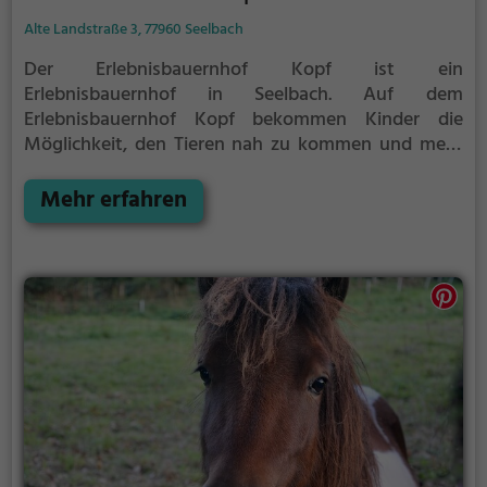
Alte Landstraße 3, 77960 Seelbach
Der Erlebnisbauernhof Kopf ist ein
Erlebnisbauernhof in Seelbach.
Auf dem
Erlebnisbauernhof Kopf bekommen Kinder die
Möglichkeit, den Tieren nah zu kommen und mehr
über die verschiedenen Tierarten, ihre Haltung und
das Leben auf dem Bauernhof zu lernen.
Mehr erfahren