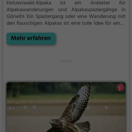
Hotzenwald-Alpaka ist ein Anbieter für
Alpakawanderungen und Alpakaspaziergänge in
Görwihl.
Ein Spaziergang oder eine Wanderung mit
den flauschigen Alpakas ist eine tolle Idee für einen
Kindergeburtstag oder einen Ausflug mit der
Familie. Die kuscheligen Tiere strahlen eine
Mehr erfahren
unheimliche Ruhe aus und werden daher auch
häufig zu Therapiezwecken eingesetzt.