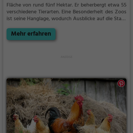
Fläche von rund fünf Hektar. Er beherbergt etwa 55
verschiedene Tierarten. Eine Besonderheit des Zoos
ist seine Hanglage, wodurch Ausblicke auf die Stadt
Waldkirch und die gegenüber gelegene Kastelburg
ermöglicht werden.
Mehr erfahren