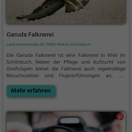
Garuda Falknerei
Lauhwiesenstraße 49, 71093 Weil im Schönbuch
Die Garuda Falknerei ist eine Falknerei in Weil im
Schönbuch.
Neben der Pflege und Aufzucht von
Greifvögeln bietet die Falknerei auch regelmäßige
Besuchszeiten und Flugvorführungen an.
Die
genauen Termine für die Flugshows findest du auf
der Website
Mehr erfahren