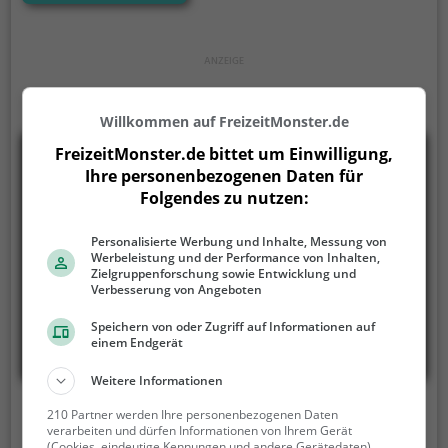
unheimliche Ruhe aus und werden daher auch
häufig zu Therapiezwecken eingesetzt.
Willkommen auf FreizeitMonster.de
FreizeitMonster.de bittet um Einwilligung,
Ihre personenbezogenen Daten für
Folgendes zu nutzen:
Personalisierte Werbung und Inhalte, Messung von
Werbeleistung und der Performance von Inhalten,
Zielgruppenforschung sowie Entwicklung und
Verbesserung von Angeboten
Speichern von oder Zugriff auf Informationen auf
einem Endgerät
Weitere Informationen
Alpaka-TEAM | Alpakawanderungen
210 Partner werden Ihre personenbezogenen Daten
verarbeiten und dürfen Informationen von Ihrem Gerät
(Cookies, eindeutige Kennungen und andere Gerätedaten)