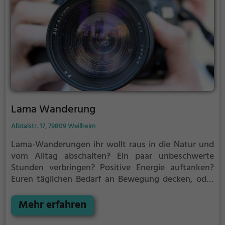
Lama Wanderung
Albtalstr. 17, 79809 Weilheim
Lama-Wanderungen
ihr wollt raus in die Natur und
vom Alltag abschalten? Ein paar unbeschwerte
Stunden verbringen? Positive Energie auftanken?
Euren täglichen Bedarf an Bewegung decken, oder
einfach mal mit einem süßen flauschigen Lama
wandern gehen?
Mehr erfahren