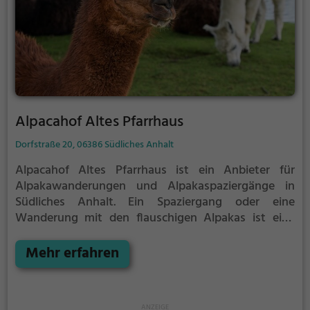
Alpacahof Altes Pfarrhaus
Dorfstraße 20, 06386 Südliches Anhalt
Alpacahof Altes Pfarrhaus ist ein Anbieter für
Alpakawanderungen und Alpakaspaziergänge in
Südliches Anhalt.
Ein Spaziergang oder eine
Wanderung mit den flauschigen Alpakas ist eine
tolle Idee für einen Kindergeburtstag oder einen
Ausflug mit der Familie. Die kuscheligen Tiere
Mehr erfahren
strahlen eine unheimliche Ruhe aus und werden
daher auch häufig zu Therapiezwecken eingesetzt.