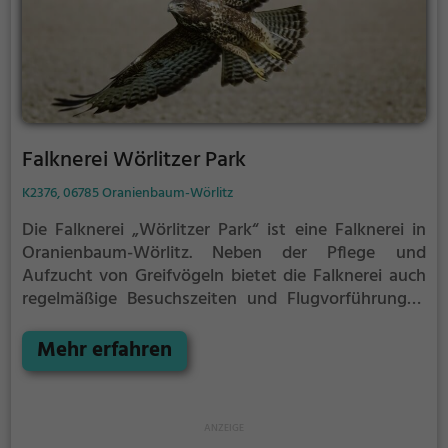
Falknerei Wörlitzer Park
K2376, 06785 Oranienbaum-Wörlitz
Die Falknerei „Wörlitzer Park“ ist eine Falknerei in
Oranienbaum-Wörlitz.
Neben der Pflege und
Aufzucht von Greifvögeln bietet die Falknerei auch
regelmäßige Besuchszeiten und Flugvorführungen
an.
Die genauen Termine für die Flugshows findest
du auf der Website
Mehr erfahren