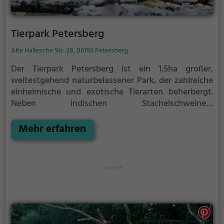
Tierpark Petersberg
Alte Hallesche Str. 28, 06193 Petersberg
Der Tierpark Petersberg ist ein 1,5ha großer,
weitestgehend naturbelassener Park, der zahlreiche
einheimische und exotische Tierarten beherbergt.
Neben indischen Stachelschweinen,
nordamerikanischen Baumstachlern und
australischen Sittichen sind vor allem die Polarwölfe
Mehr erfahren
ein absolutes Highlight des Parks.