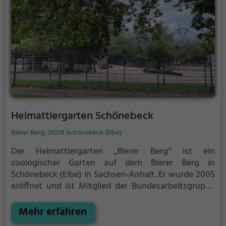
Heimattiergarten Schönebeck
Bierer Berg, 39218 Schönebeck (Elbe)
Der Heimattiergarten „Bierer Berg“ ist ein
zoologischer Garten auf dem Bierer Berg in
Schönebeck (Elbe) in Sachsen-Anhalt. Er wurde 2005
eröffnet und ist Mitglied der Bundesarbeitsgruppe
Kleinsäuger (BAG) und der Deutschen
Tierparkgesellschaft (DTG). Der Zoo zeigt 260 Tiere
Mehr erfahren
in 52 Tierarten (Stand: 2016).