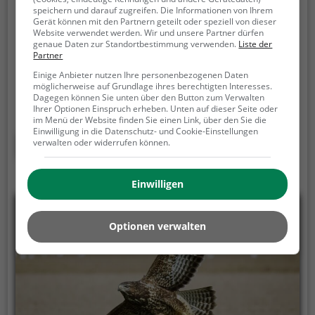
Tiergarten Delitzsch
speichern und darauf zugreifen. Die Informationen von Ihrem
Gerät können mit den Partnern geteilt oder speziell von dieser
Rosental 60, 04509 Delitzsch
Website verwendet werden. Wir und unsere Partner dürfen
genaue Daten zur Standortbestimmung verwenden.
Liste der
Partner
Der Tiergarten Delitzsch ist ein kleinerer Zoo in der
nordsächsischen Stadt Delitzsch. Auf einer Fläche
Einige Anbieter nutzen Ihre personenbezogenen Daten
möglicherweise auf Grundlage ihres berechtigten Interesses.
von etwa vier Hektar leben rund 600 Tiere in 120
Dagegen können Sie unten über den Button zum Verwalten
verschiedenen Arten. Die Anlage in der Loberaue,
Ihrer Optionen Einspruch erheben. Unten auf dieser Seite oder
im Menü der Website finden Sie einen Link, über den Sie die
nordwestlich des Stadtparks, besteht seit 1968.
Einwilligung in die Datenschutz- und Cookie-Einstellungen
Mehr erfahren
verwalten oder widerrufen können.
Einwilligen
Optionen verwalten