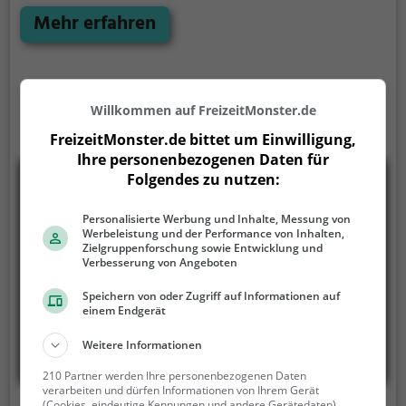
exotische Tiere wie Affen und eine Schlange wurde
Mehr erfahren
ein beheizbares Gebäude errichtet. Mehrere Gehege
sind begehbar. Im Tiergarten befindet sich neben
einem großen Spielplatz auch ein Streichelgehege
und ein ganzjährig betriebenes Restaurant inklusive
Willkommen auf FreizeitMonster.de
Kiosk.
FreizeitMonster.de bittet um Einwilligung,
Ihre personenbezogenen Daten für
Folgendes zu nutzen:
Personalisierte Werbung und Inhalte, Messung von
Werbeleistung und der Performance von Inhalten,
Zielgruppenforschung sowie Entwicklung und
Verbesserung von Angeboten
Speichern von oder Zugriff auf Informationen auf
einem Endgerät
Weitere Informationen
210 Partner werden Ihre personenbezogenen Daten
verarbeiten und dürfen Informationen von Ihrem Gerät
(Cookies, eindeutige Kennungen und andere Gerätedaten)