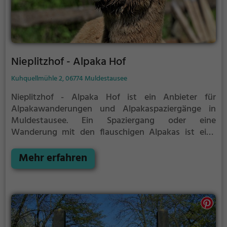
Nieplitzhof - Alpaka Hof
Kuhquellmühle 2, 06774 Muldestausee
Nieplitzhof - Alpaka Hof ist ein Anbieter für
Alpakawanderungen und Alpakaspaziergänge in
Muldestausee.
Ein Spaziergang oder eine
Wanderung mit den flauschigen Alpakas ist eine
tolle Idee für einen Kindergeburtstag oder einen
Ausflug mit der Familie. Die kuscheligen Tiere
Mehr erfahren
strahlen eine unheimliche Ruhe aus und werden
daher auch häufig zu Therapiezwecken eingesetzt.