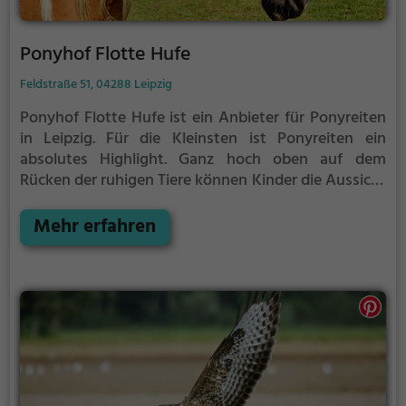
Ponyhof Flotte Hufe
Feldstraße 51, 04288 Leipzig
Ponyhof Flotte Hufe ist ein Anbieter für Ponyreiten
in Leipzig.
Für die Kleinsten ist Ponyreiten ein
absolutes Highlight. Ganz hoch oben auf dem
Rücken der ruhigen Tiere können Kinder die Aussicht
genießen und bequem durch die Umgebung von
Leipzig reiten.
Mehr erfahren