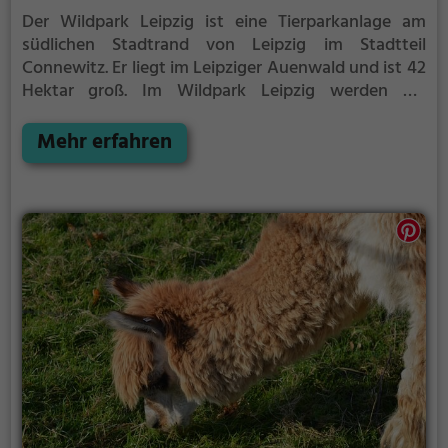
Der Wildpark Leipzig ist eine Tierparkanlage am
südlichen Stadtrand von Leipzig im Stadtteil
Connewitz. Er liegt im Leipziger Auenwald und ist 42
Hektar groß.
Im Wildpark Leipzig werden bei
kostenlosem Eintritt ungefähr 25 Tierarten mit etwa
250 Tieren gezeigt, die in Mitteleuropa leben oder
Mehr erfahren
gelebt haben oder die hier heimisch geworden sind.
Rot-, Dam- und Muffelwild haben ein gemeinsames
Großgehege. Weitläufige Gehege gibt es außerdem
für Rehe, Wildschweine, Elche und Wisente. Luchse,
Fischotter, Wildkatzen, Waschbären, Mink,
Rotfüchse und der Europäische Nerz werden in
offenen Freigehegen gehalten.