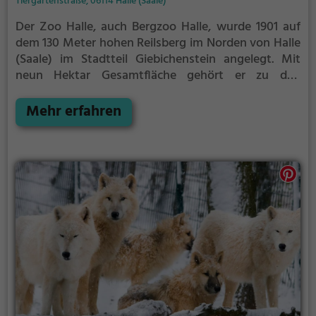
Tiergartenstraße, 06114 Halle (Saale)
Der Zoo Halle, auch Bergzoo Halle, wurde 1901 auf
dem 130 Meter hohen Reilsberg im Norden von Halle
(Saale) im Stadtteil Giebichenstein angelegt. Mit
neun Hektar Gesamtfläche gehört er zu den
kleineren Zoos. Durch seinen Aufbau in mehreren
Ebenen rund um den Berg erscheint das Gelände
Mehr erfahren
aber wesentlich größer, als es tatsächlich ist.