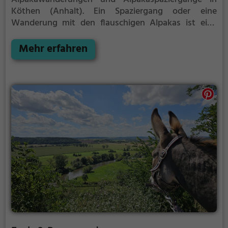
Köthen (Anhalt).
Ein Spaziergang oder eine
Wanderung mit den flauschigen Alpakas ist eine
tolle Idee für einen Kindergeburtstag oder einen
Ausflug mit der Familie. Die kuscheligen Tiere
Mehr erfahren
strahlen eine unheimliche Ruhe aus und werden
daher auch häufig zu Therapiezwecken eingesetzt.