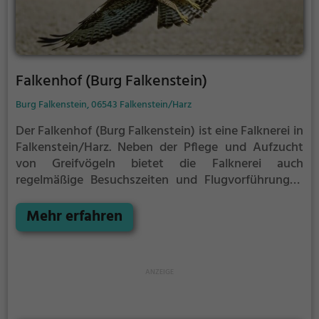
Falkenhof (Burg Falkenstein)
Burg Falkenstein, 06543 Falkenstein/Harz
Der Falkenhof (Burg Falkenstein) ist eine Falknerei in
Falkenstein/Harz.
Neben der Pflege und Aufzucht
von Greifvögeln bietet die Falknerei auch
regelmäßige Besuchszeiten und Flugvorführungen
an.
Die genauen Termine für die Flugshows findest
du auf der Website
Mehr erfahren