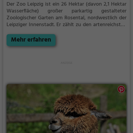
Der Zoo Leipzig ist ein 26 Hektar (davon 2,1 Hektar
Wasserfläche) großer parkartig gestalteter
Zoologischer Garten am Rosental, nordwestlich der
Leipziger Innenstadt. Er zählt zu den artenreichsten
Zoos in Europa. Seit 2000 wird der Zoo großflächig
unter dem Projektnamen Zoo der Zukunft
Mehr erfahren
umgebaut und erweitert. Bis 2025 soll ein Umbau in
einzelnen Themenbereichen erfolgen. Laut des
Sheridan-Zoo-Rankings des Briten Anthony Sheridan
belegt der Zoo Leipzig bereits seit mehreren Jahren
Platz zwei der besten Zoos in Europa (nach dem
Tiergarten Schönbrunn) und Platz eins innerhalb
Deutschlands.