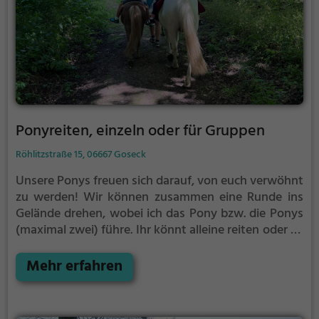
Ponyreiten, einzeln oder für Gruppen
Röhlitzstraße 15, 06667 Goseck
Unsere Ponys freuen sich darauf, von euch verwöhnt
zu werden!
Wir können zusammen eine Runde ins
Gelände drehen, wobei ich das Pony bzw. die Ponys
(maximal zwei) führe. Ihr könnt alleine reiten oder zu
zweit. Wenn ihr mehrere Personen seid, müsst ihr
euch abwechseln.
Mehr erfahren