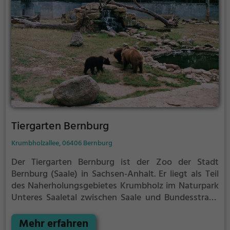
Tiergarten Bernburg
Krumbholzallee, 06406 Bernburg
Der Tiergarten Bernburg ist der Zoo der Stadt
Bernburg (Saale) in Sachsen-Anhalt.
Er liegt als Teil
des Naherholungsgebietes Krumbholz im Naturpark
Unteres Saaletal zwischen Saale und Bundesstraße
185. Der Tiergarten umfasst eine Fläche von 8,5 ha
und zeigt über 1130 Individuen in rund 135 Arten und
Mehr erfahren