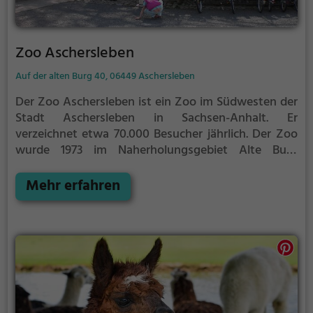
Zoo Aschersleben
Auf der alten Burg 40, 06449 Aschersleben
Der Zoo Aschersleben ist ein Zoo im Südwesten der
Stadt Aschersleben in Sachsen-Anhalt. Er
verzeichnet etwa 70.000 Besucher jährlich.
Der Zoo
wurde 1973 im Naherholungsgebiet Alte Burg
gegründet. Das hügelige, zum Teil waldartige
Gelände des Zoos umfasst ca. 10 Hektar und
Mehr erfahren
umschließt auch die letzten Überreste der Burg
Aschersleben, die nunmehr umzäunt als Gehege für
die im Zoo gehaltenen Uhus dienen.