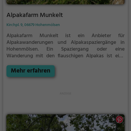
Alpakafarm Munkelt
Kirchpl. 9, 06679 Hohenmölsen
Alpakafarm Munkelt ist ein Anbieter für
Alpakawanderungen und Alpakaspaziergänge in
Hohenmölsen.
Ein Spaziergang oder eine
Wanderung mit den flauschigen Alpakas ist eine
tolle Idee für einen Kindergeburtstag oder einen
Ausflug mit der Familie. Die kuscheligen Tiere
Mehr erfahren
strahlen eine unheimliche Ruhe aus und werden
daher auch häufig zu Therapiezwecken eingesetzt.