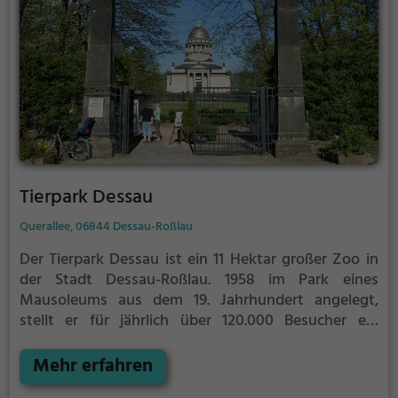
Tierpark Dessau
Querallee, 06844 Dessau-Roßlau
Der Tierpark Dessau ist ein 11 Hektar großer Zoo in
der Stadt Dessau-Roßlau. 1958 im Park eines
Mausoleums aus dem 19. Jahrhundert angelegt,
stellt er für jährlich über 120.000 Besucher ein
bedeutendes Naherholungsgebiet dar.
Der Tierpark
liegt im Stadtteil Ziebigk, unmittelbar östlich des
Mehr erfahren
Georgiums und bildet zusammen mit