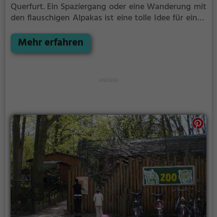
Querfurt.
Ein Spaziergang oder eine Wanderung mit
den flauschigen Alpakas ist eine tolle Idee für einen
Kindergeburtstag oder einen Ausflug mit der
Familie. Die kuscheligen Tiere strahlen eine
Mehr erfahren
unheimliche Ruhe aus und werden daher auch
häufig zu Therapiezwecken eingesetzt.