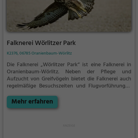
Falknerei Wörlitzer Park
K2376, 06785 Oranienbaum-Wörlitz
Die Falknerei „Wörlitzer Park“ ist eine Falknerei in
Oranienbaum-Wörlitz.
Neben der Pflege und
Aufzucht von Greifvögeln bietet die Falknerei auch
regelmäßige Besuchszeiten und Flugvorführungen
an.
Die genauen Termine für die Flugshows findest
du auf der Website
Mehr erfahren