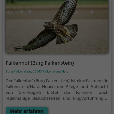
aus 29 Tierarten gehalten werden. Träger ist seit
1998 die Elbe-Havel-Werkstätten gGbmH. In der
Adresse Am Park 11, 39307 Zabakuck gibt es neben
dem Tierpark auch ein Tierasyl und eine Tierpension.
Falkenhof (Burg Falkenstein)
Burg Falkenstein, 06543 Falkenstein/Harz
Der Falkenhof (Burg Falkenstein) ist eine Falknerei in
Falkenstein/Harz.
Neben der Pflege und Aufzucht
von Greifvögeln bietet die Falknerei auch
regelmäßige Besuchszeiten und Flugvorführungen
an.
Die genauen Termine für die Flugshows findest
du auf der Website
Mehr erfahren