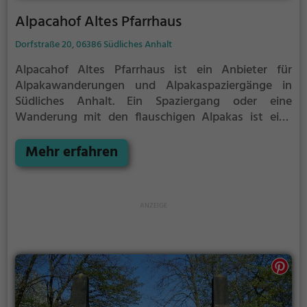
Alpacahof Altes Pfarrhaus
Dorfstraße 20, 06386 Südliches Anhalt
Alpacahof Altes Pfarrhaus ist ein Anbieter für
Alpakawanderungen und Alpakaspaziergänge in
Südliches Anhalt.
Ein Spaziergang oder eine
Wanderung mit den flauschigen Alpakas ist eine
tolle Idee für einen Kindergeburtstag oder einen
Ausflug mit der Familie. Die kuscheligen Tiere
Mehr erfahren
strahlen eine unheimliche Ruhe aus und werden
daher auch häufig zu Therapiezwecken eingesetzt.