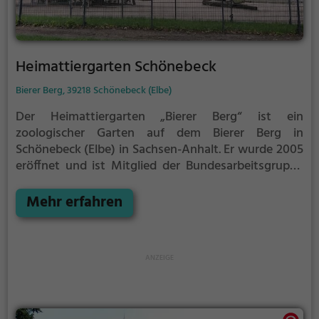
Heimattiergarten Schönebeck
Bierer Berg, 39218 Schönebeck (Elbe)
Der Heimattiergarten „Bierer Berg“ ist ein
zoologischer Garten auf dem Bierer Berg in
Schönebeck (Elbe) in Sachsen-Anhalt. Er wurde 2005
eröffnet und ist Mitglied der Bundesarbeitsgruppe
Kleinsäuger (BAG) und der Deutschen
Tierparkgesellschaft (DTG). Der Zoo zeigt 260 Tiere
Mehr erfahren
in 52 Tierarten (Stand: 2016).