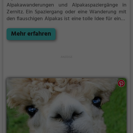
Alpakawanderungen und Alpakaspaziergänge in
Zernitz.
Ein Spaziergang oder eine Wanderung mit
den flauschigen Alpakas ist eine tolle Idee für einen
Kindergeburtstag oder einen Ausflug mit der
Familie. Die kuscheligen Tiere strahlen eine
Mehr erfahren
unheimliche Ruhe aus und werden daher auch
häufig zu Therapiezwecken eingesetzt.