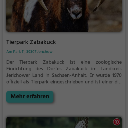
Tierpark Zabakuck
Am Park 11, 39307 Jerichow
Der Tierpark Zabakuck ist eine zoologische
Einrichtung des Dorfes Zabakuck im Landkreis
Jerichower Land in Sachsen-Anhalt. Er wurde 1970
offiziell als Tierpark eingeschrieben und ist einer der
wenigen faunistischen Einrichtungen im Osten von
Sachsen-Anhalt bzw. im Westen des Bundeslandes
Mehr erfahren
Brandenburg. Der Tierpark wurde 2013/2014
umgebaut und befindet sich direkt am alten
Zabakucker Schloss. Der 1974 eröffnete Zoo hat eine
Größe von ungefähr 3 Hektar, auf der ca. 120 Tiere