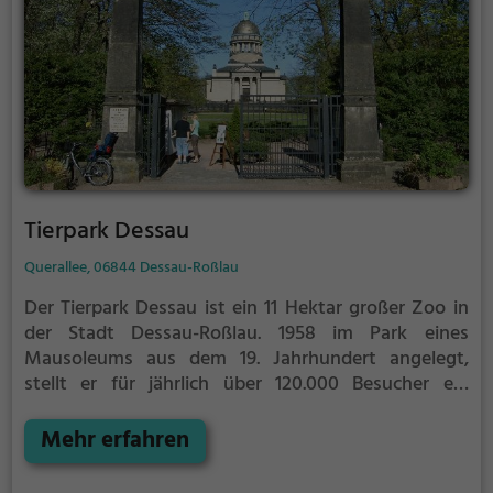
Tierpark Dessau
Querallee, 06844 Dessau-Roßlau
Der Tierpark Dessau ist ein 11 Hektar großer Zoo in
der Stadt Dessau-Roßlau. 1958 im Park eines
Mausoleums aus dem 19. Jahrhundert angelegt,
stellt er für jährlich über 120.000 Besucher ein
bedeutendes Naherholungsgebiet dar.
Der Tierpark
liegt im Stadtteil Ziebigk, unmittelbar östlich des
Mehr erfahren
Georgiums und bildet zusammen mit
Georgengarten und Beckerbruch einen