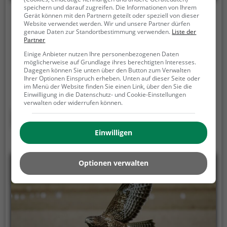
speichern und darauf zugreifen. Die Informationen von Ihrem
Gerät können mit den Partnern geteilt oder speziell von dieser
Alpakahof Vockerode
Website verwendet werden. Wir und unsere Partner dürfen
genaue Daten zur Standortbestimmung verwenden.
Liste der
Vockerode, 06785 Oranienbaum-Wörlitz
Partner
Alpakahof Vockerode ist ein Anbieter für
Einige Anbieter nutzen Ihre personenbezogenen Daten
möglicherweise auf Grundlage ihres berechtigten Interesses.
Alpakawanderungen und Alpakaspaziergänge in
Dagegen können Sie unten über den Button zum Verwalten
Oranienbaum-Wörlitz.
Ein Spaziergang oder eine
Ihrer Optionen Einspruch erheben. Unten auf dieser Seite oder
im Menü der Website finden Sie einen Link, über den Sie die
Wanderung mit den flauschigen Alpakas ist eine
Einwilligung in die Datenschutz- und Cookie-Einstellungen
tolle Idee für einen Kindergeburtstag oder einen
verwalten oder widerrufen können.
Ausflug mit der Familie. Die kuscheligen Tiere
Mehr erfahren
strahlen eine unheimliche Ruhe aus und werden
Einwilligen
daher auch häufig zu Therapiezwecken eingesetzt.
Optionen verwalten