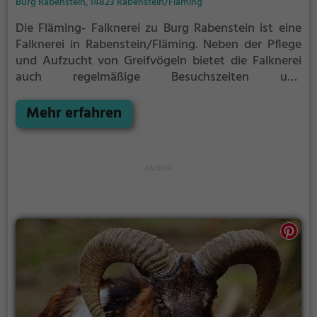
Burg Rabenstein, 14823 Rabenstein/Fläming
Die Fläming- Falknerei zu Burg Rabenstein ist eine
Falknerei in Rabenstein/Fläming.
Neben der Pflege
und Aufzucht von Greifvögeln bietet die Falknerei
auch regelmäßige Besuchszeiten und
Flugvorführungen an.
Die genauen Termine für die
Flugshows findest du auf der Website
Mehr erfahren