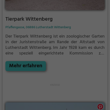
Tierpark Wittenberg
Pfaffengasse, 06886 Lutherstadt Wittenberg
Der Tierpark Wittenberg ist ein zoologischer Garten
in der Juristenstraße am Rande der Altstadt von
Lutherstadt Wittenberg.
Im Jahr 1928 kam es durch
eine speziell eingerichtete Kommission zur
Umgestaltung der bereits in den 1870er Jahren
aufgegebenen und allmählich zurückgebauten
Mehr erfahren
Festungsanlagen der Stadt. Teil dieses Konzeptes,
das insbesondere auf die Gewinnung einer
Promenade zur Freizeitgestaltung der Wittenberger
zielte, waren auch einige Tiergehege, u. a. zur
Unterbringung von Kolkraben. Unter Ausnutzung
des nahen Schwanenteiches wurden insbesondere
Wassergeflügel wie Mandarinenten und
Nonnengänse angeschafft. Dazu gab es ein Gatter