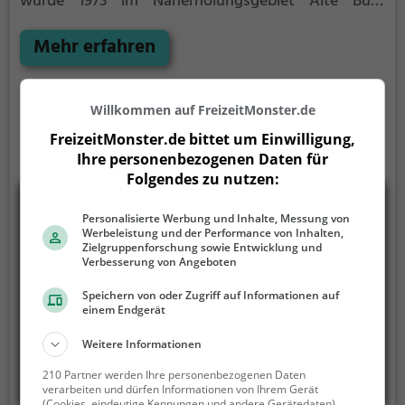
wurde 1973 im Naherholungsgebiet Alte Burg
gegründet. Das hügelige, zum Teil waldartige
Gelände des Zoos umfasst ca. 10 Hektar und
Mehr erfahren
umschließt auch die letzten Überreste der Burg
Aschersleben, die nunmehr umzäunt als Gehege für
die im Zoo gehaltenen Uhus dienen.
Willkommen auf FreizeitMonster.de
FreizeitMonster.de bittet um Einwilligung,
Ihre personenbezogenen Daten für
Folgendes zu nutzen:
Personalisierte Werbung und Inhalte, Messung von
Werbeleistung und der Performance von Inhalten,
Zielgruppenforschung sowie Entwicklung und
Verbesserung von Angeboten
Speichern von oder Zugriff auf Informationen auf
einem Endgerät
Weitere Informationen
210 Partner werden Ihre personenbezogenen Daten
verarbeiten und dürfen Informationen von Ihrem Gerät
(Cookies, eindeutige Kennungen und andere Gerätedaten)