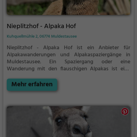
Nieplitzhof - Alpaka Hof
Kuhquellmühle 2, 06774 Muldestausee
Nieplitzhof - Alpaka Hof ist ein Anbieter für
Alpakawanderungen und Alpakaspaziergänge in
Muldestausee.
Ein Spaziergang oder eine
Wanderung mit den flauschigen Alpakas ist eine
tolle Idee für einen Kindergeburtstag oder einen
Ausflug mit der Familie. Die kuscheligen Tiere
Mehr erfahren
strahlen eine unheimliche Ruhe aus und werden
daher auch häufig zu Therapiezwecken eingesetzt.