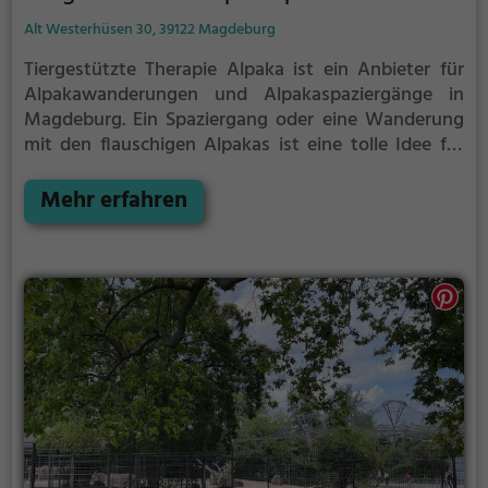
Alt Westerhüsen 30, 39122 Magdeburg
Tiergestützte Therapie Alpaka ist ein Anbieter für
Alpakawanderungen und Alpakaspaziergänge in
Magdeburg.
Ein Spaziergang oder eine Wanderung
mit den flauschigen Alpakas ist eine tolle Idee für
einen Kindergeburtstag oder einen Ausflug mit der
Familie. Die kuscheligen Tiere strahlen eine
Mehr erfahren
unheimliche Ruhe aus und werden daher auch
häufig zu Therapiezwecken eingesetzt.