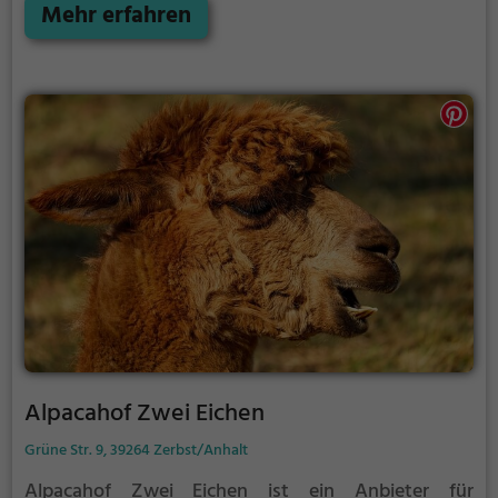
über eine Parklandschaft und einen großen
Mehr erfahren
Spielplatz für Kinder. 2016 lebten rund 1400 Tiere im
Zoo, die zu über 210 Arten bzw. Rassen gehörten.
Alpacahof Zwei Eichen
Grüne Str. 9, 39264 Zerbst/Anhalt
Alpacahof Zwei Eichen ist ein Anbieter für