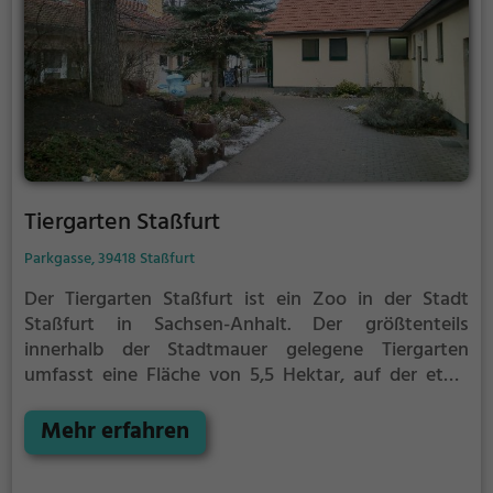
Tiergarten Staßfurt
Parkgasse, 39418 Staßfurt
Der Tiergarten Staßfurt ist ein Zoo in der Stadt
Staßfurt in Sachsen-Anhalt.
Der größtenteils
innerhalb der Stadtmauer gelegene Tiergarten
umfasst eine Fläche von 5,5 Hektar, auf der etwa
500 Tiere aus 72 Tierarten gehalten werden. Für
exotische Tiere wie Affen und eine Schlange wurde
Mehr erfahren
ein beheizbares Gebäude errichtet. Mehrere Gehege
sind begehbar. Im Tiergarten befindet sich neben