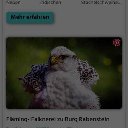
Neben indischen Stachelschweinen,
nordamerikanischen Baumstachlern und
australischen Sittichen sind vor allem die Polarwölfe
Mehr erfahren
ein absolutes Highlight des Parks.
Fläming- Falknerei zu Burg Rabenstein