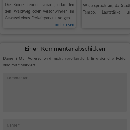
Die Kinder rennen voraus, erkunden
Widerspruch an, da Städt
den Waldweg oder verschwinden im
Tempo, Lautstärke u
Gewusel eines Freizeitparks, und genau
Tagesprogrammen verbun
so soll es auch sein. Trotzdem schwingt
mehr lesen
Gleichzeitig eröffnen urba
bei vielen Eltern eine leise Sorge mit,
Möglichkeiten, die mit Ba
sobald der Nachwuchs außer
funktionieren als...
Sichtweite ist....
Einen Kommentar abschicken
Deine E-Mail-Adresse wird nicht veröffentlicht.
Erforderliche Felder
sind mit
*
markiert.