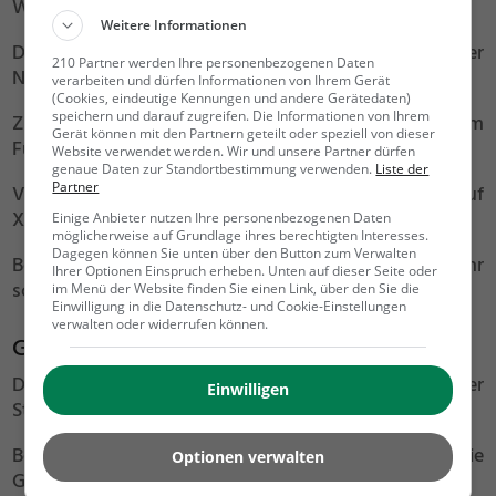
Wanderungen und Spaziergänge.
Weitere Informationen
Das Gebiet rund um die Kapelle steht jedoch unter
210 Partner werden Ihre personenbezogenen Daten
Naturschutz und kann nur zu Fuß erreicht werden.
verarbeiten und dürfen Informationen von Ihrem Gerät
(Cookies, eindeutige Kennungen und andere Gerätedaten)
speichern und darauf zugreifen. Die Informationen von Ihrem
Zahlreiche seltene Pflanzen- und Tierarten haben am
Gerät können mit den Partnern geteilt oder speziell von dieser
Fürstenberg ein Zuhause gefunden.
Website verwendet werden. Wir und unsere Partner dürfen
genaue Daten zur Standortbestimmung verwenden.
Liste der
Partner
Vom Fürstenberg aus hast du einen schönen Blick auf
Xanten und die Umgebung.
Einige Anbieter nutzen Ihre personenbezogenen Daten
möglicherweise auf Grundlage ihres berechtigten Interesses.
Dagegen können Sie unten über den Button zum Verwalten
Besonders bei Sonnenuntergang herrscht hier eine sehr
Ihrer Optionen Einspruch erheben. Unten auf dieser Seite oder
schöne Stimmung.
im Menü der Website finden Sie einen Link, über den Sie die
Einwilligung in die Datenschutz- und Cookie-Einstellungen
verwalten oder widerrufen können.
Gommansche Mühle
Die Geschichte der
Gomman-Mühle
ist eng mit der
Einwilligen
Stadt Xanten verbunden.
Benannt wurde sie nach ihren Besitzern, der Familie
Optionen verwalten
Gomman.