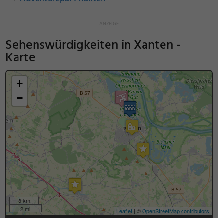
Sehenswürdigkeiten in Xanten -
Karte
+
−
3 km
2 mi
Leaflet
| ©
OpenStreetMap contributors