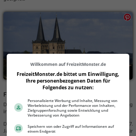
Willkommen auf FreizeitMonster.de
FreizeitMonster.de bittet um Einwilligung,
Ihre personenbezogenen Daten für
Folgendes zu nutzen:
Fürstenbergkapelle
Personalisierte Werbung und Inhalte, Messung von
Der Fürstenberg ist eine rund 70 Meter hohe Erhebung
Werbeleistung und der Performance von Inhalten,
in der Nähe von Xanten.
Zielgruppenforschung sowie Entwicklung und
Verbesserung von Angeboten
Die
Kreuzkapelle
auf seiner Spitze wurde im 17.
Speichern von oder Zugriff auf Informationen auf
Jahrhundert erbaut und ist ein beliebtes Ziel für
einem Endgerät