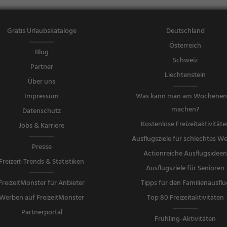
Gratis Urlaubskataloge
Deutschland
Österreich
Blog
Schweiz
Partner
Liechtenstein
Über uns
Impressum
Was kann man am Wochene
machen?
Datenschutz
Kostenlose Freizeitaktivitäte
Jobs & Karriere
Ausflugsziele für schlechtes We
Presse
Actionreiche Ausflugsidee
Freizeit-Trends & Statistiken
Ausflugsziele für Senioren
FreizeitMonster für Anbieter
Tipps für den Familienausflu
Werben auf FreizeitMonster
Top 80 Freizeitaktivitäten
Partnerportal
Frühling-Aktivitäten