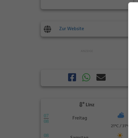
Zur Website
Linz
07
Freitag
08
21°C / 31°C
08