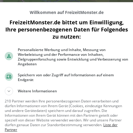
Willkommen auf FreizeitMonster.de
FreizeitMonster.de bittet um Einwilligung,
Ihre personenbezogenen Daten für Folgendes
zu nutzen:
Personalisierte Werbung und Inhalte, Messung von
Werbeleistung und der Performance von Inhalten,
300 m
Zielgruppenforschung sowie Entwicklung und Verbesserung von
1000 ft
Angeboten
Speichern von oder Zugriff auf Informationen auf einem
Endgerät
Gaststätten in der Nähe von
Mostscha
Weitere Informationen
210 Partner werden Ihre personenbezogenen Daten verarbeiten und
dürfen Informationen von Ihrem Gerät (Cookies, eindeutige Kennungen
Bellevue
und andere Gerätedaten) speichern und darauf zugreifen. Die
Restaurant in Linz
Informationen von Ihrem Gerät können mit den Partnern geteilt oder
speziell von dieser Website verwendet werden. Wir und unsere Partner
dürfen genaue Daten zur Standortbestimmung verwenden.
Liste der
Linz, Öster
Restaura
Partner