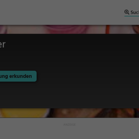
Suc
er
ng erkunden