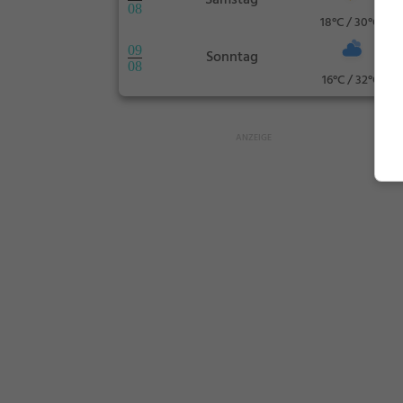
Samstag
08
18°C / 30°C
09
Sonntag
08
16°C / 32°C