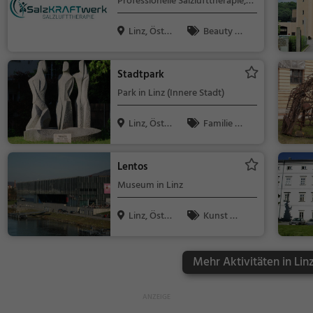
Professionelle Salzlufttherapie,
Halotherapie
Halotherapie in Linz
Linz, Öster
Beauty &
reich
Gesundheit
Stadtpark
Park in Linz (Innere Stadt)
Linz, Öster
Familie &
reich
Kinder, Natur
Lentos
Museum in Linz
Linz, Öster
Kunst &
reich
Museen
Mehr Aktivitäten in Lin