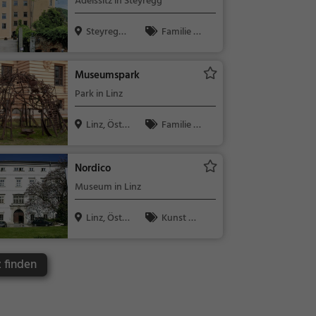
Adelssitz in Steyregg
Steyregg,
Familie &
Österreich
Kinder, Sehe
nswürdigkeit
Museumspark
Park in Linz
Linz, Öster
Familie &
reich
Kinder, Natu
r
Nordico
Museum in Linz
Linz, Öster
Kunst &
reich
Museen
z finden