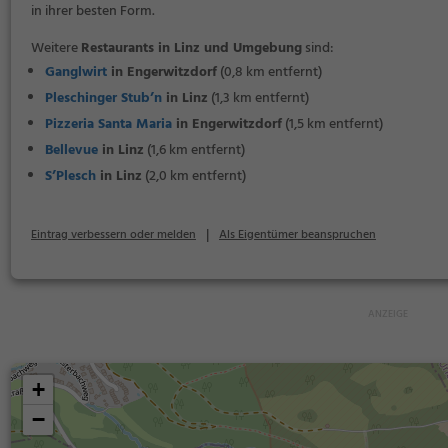
in ihrer besten Form.
Weitere
Restaurants in Linz und Umgebung
sind:
Ganglwirt
in Engerwitzdorf
(0,8 km entfernt)
Pleschinger Stub’n
in Linz
(1,3 km entfernt)
Pizzeria Santa Maria
in Engerwitzdorf
(1,5 km entfernt)
Bellevue
in Linz
(1,6 km entfernt)
S’Plesch
in Linz
(2,0 km entfernt)
|
Eintrag verbessern oder melden
Als Eigentümer beanspruchen
+
−