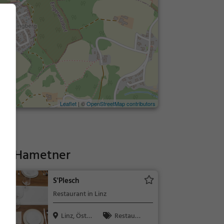
Leaflet
| ©
OpenStreetMap contributors
nk Hametner
S'Plesch
Restaurant in Linz
Linz, Öster
Restaura