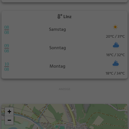
Linz
08
Samstag
08
20°C / 31°C
09
Sonntag
08
16°C / 32°C
10
Montag
08
18°C / 34°C
+
−