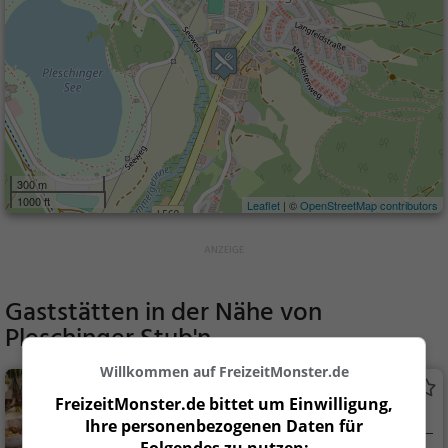
300 m
1000 ft
Leaflet
| ©
OpenStreetMap contributors
Gaststätten in der Nähe von
Pleschinger Stub'n
Willkommen auf FreizeitMonster.de
Bellevue
FreizeitMonster.de bittet um Einwilligung,
Restaurant in Linz
Ihre personenbezogenen Daten für
Folgendes zu nutzen: