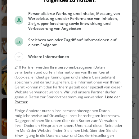
Linz, Österreich
Restaurant, Aben
dessen, Mittagessen
Personalisierte Werbung und Inhalte, Messung von
Werbeleistung und der Performance von Inhalten,
S'Plesch
Zielgruppenforschung sowie Entwicklung und
Verbesserung von Angeboten
Restaurant in Linz
Speichern von oder Zugriff auf Informationen auf
Linz, Österreich
Restaurant, Aben
einem Endgerät
dessen, Mittagessen
Weitere Informationen
Chillig
210 Partner werden Ihre personenbezogenen Daten
Diner in Linz
verarbeiten und dürfen Informationen von Ihrem Gerät
(Cookies, eindeutige Kennungen und andere Gerätedaten)
speichern und darauf zugreifen. Die Informationen von Ihrem
Linz, Österreich
Restaurant, Bistr
Gerät können mit den Partnern geteilt oder speziell von dieser
Website verwendet werden. Wir und unsere Partner dürfen
o, Snacks / Getränke,
genaue Daten zur Standortbestimmung verwenden.
Liste der
Amerikanisch, Burge
Partner
Heinz Music Bar
r, Sandwiches, Steak
Einige Anbieter nutzen Ihre personenbezogenen Daten
Bar in Linz
House, Grill, Mittages
möglicherweise auf Grundlage ihres berechtigten Interesses.
Dagegen können Sie unten über den Button zum Verwalten
sen, Abendessen, Ve
Ihrer Optionen Einspruch erheben. Unten auf dieser Seite oder
Linz, Österreich
Bar, Bier, Wein, Sn
gan, Vegetarisch, Wei
im Menü der Website finden Sie einen Link, über den Sie die
acks / Getränke
n
Einwilligung in die Datenschutz- und Cookie-Einstellungen