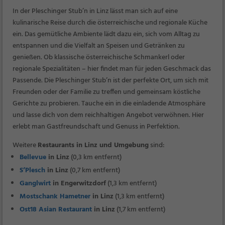
In der Pleschinger Stub’n in Linz lässt man sich auf eine
kulinarische Reise durch die österreichische und regionale Küche
ein. Das gemütliche Ambiente lädt dazu ein, sich vom Alltag zu
entspannen und die Vielfalt an Speisen und Getränken zu
genießen. Ob klassische österreichische Schmankerl oder
regionale Spezialitäten – hier findet man für jeden Geschmack das
Passende. Die Pleschinger Stub’n ist der perfekte Ort, um sich mit
Freunden oder der Familie zu treffen und gemeinsam köstliche
Gerichte zu probieren. Tauche ein in die einladende Atmosphäre
und lasse dich von dem reichhaltigen Angebot verwöhnen. Hier
erlebt man Gastfreundschaft und Genuss in Perfektion.
Weitere
Restaurants in Linz und Umgebung
sind:
Bellevue
in Linz
(0,3 km entfernt)
S’Plesch
in Linz
(0,7 km entfernt)
Ganglwirt
in Engerwitzdorf
(1,3 km entfernt)
Mostschank Hametner
in Linz
(1,3 km entfernt)
Ost18 Asian Restaurant
in Linz
(1,7 km entfernt)