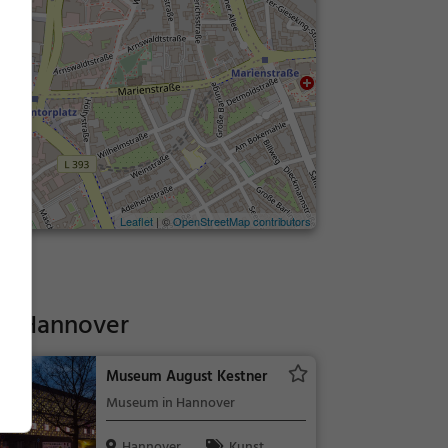
Leaflet
| ©
OpenStreetMap contributors
he Hannover
Museum August Kestner
Museum in Hannover
Hannover
Kunst &