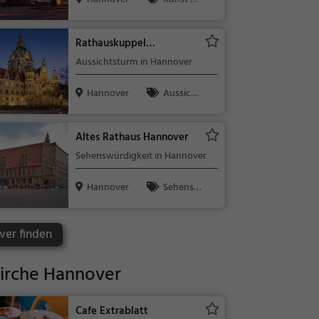
Museen
Rathauskuppel
(Hannover)
Aussichtsturm in Hannover
Hannover
Aussicht
spunkt, Fami
lie & Kinder,
Altes Rathaus Hannover
Natur
Sehenswürdigkeit in Hannover
Hannover
Sehensw
ürdigkeit
ver finden
irche Hannover
Cafe Extrablatt