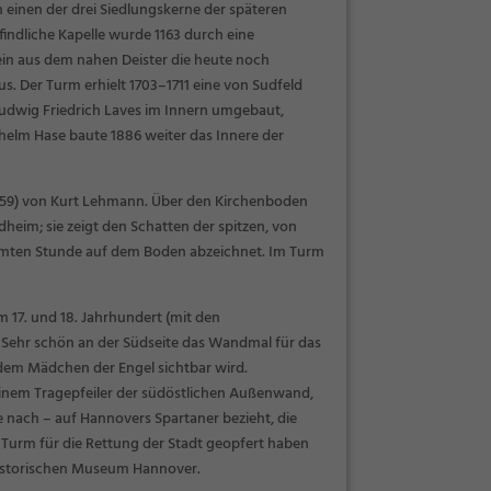
 einen der drei Siedlungskerne der späteren
findliche Kapelle wurde 1163 durch eine
tein aus dem nahen Deister die heute noch
s. Der Turm erhielt 1703–1711 eine von Sudfeld
Ludwig Friedrich Laves im Innern umgebaut,
lhelm Hase baute 1886 weiter das Innere der
59) von Kurt Lehmann. Über den Kirchenboden
heim; sie zeigt den Schatten der spitzen, von
immten Stunde auf dem Boden abzeichnet. Im Turm
17. und 18. Jahrhundert (mit den
Sehr schön an der Südseite das Wandmal für das
em Mädchen der Engel sichtbar wird.
inem Tragepfeiler der südöstlichen Außenwand,
e nach – auf
Hannovers Spartaner
bezieht, die
 Turm für die Rettung der Stadt geopfert haben
m Historischen Museum Hannover.