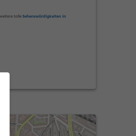
eitere tolle
Sehenswürdigkeiten in