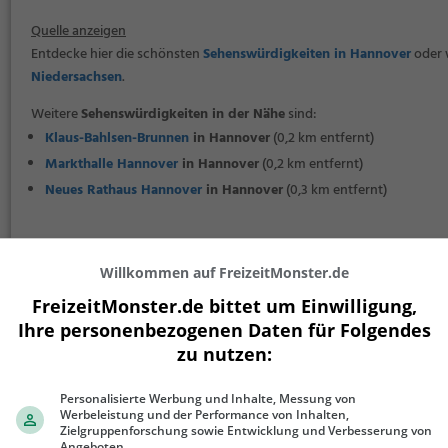
Quelle anzeigen
Entdecke hier die schönsten
Sehenswürdigkeiten in Hannover
oder w
Niedersachsen
.
Weitere
Sehenswürdigkeiten in der Nähe
sind:
Klaus-Bahlsen-Brunnen
in Hannover
(0,2 km entfernt)
Markthalle Hannover
in Hannover
(0,2 km entfernt)
Neues Rathaus Hannover
in Hannover
(0,3 km entfernt)
|
Eintrag verbessern oder melden
Als Eigentümer beanspruchen
Willkommen auf FreizeitMonster.de
FreizeitMonster.de bittet um Einwilligung,
Ihre personenbezogenen Daten für Folgendes
zu nutzen:
Personalisierte Werbung und Inhalte, Messung von
+
Werbeleistung und der Performance von Inhalten,
−
Zielgruppenforschung sowie Entwicklung und Verbesserung von
Angeboten