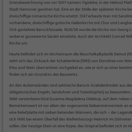
Grenzbezeichnung von vor 1007 namens Tigislehe, in der Helmut Plath
Stadt Hannover gesehen hat. Eine an der Stelle der späteren Kirche be
dreischiffige romanische Kirche ersetzt. 1347 erbaute man mit Sands
vorhandene, dreischiffige gotische Hallenkirche mit Chor und Langhau
Vick gestaltete Barockfassade. 1826/28 wurde die Kirche von Georg 
wobei er gusseiserne Säulen einsetzte. Auch der Architekt Conrad Wi
Kirche um.
Heute befindet sich im Kirchenraum die Muschelkalkplastik
Demut
(19
zieht sich das Zickzack der
Schattenlinie
(1993) von Dorothee von Wind
Efeu und Wein überrankten Jochgiebel an, wie er sich zu einer best
findet sich ein Grundriss des Bauwerks.
An den Außenwänden sind zahlreiche Barock-Grabdenkmäler aus dem 
obligatorischen Engeln, Sanduhren und Totenköpfen) zu bewundern. 
1648 verstorbene Kind Susanna Magdalena Oldekop, auf dem neben d
Bemerkenswert ist vor allem der sogenannte Siebenmännerstein an e
eine Reliefplatte mit sieben betenden Männern, die sich – der Legend
sich 1490 bei einem Überfall des Welfenherzogs Heinrich im Döhrener
sollen. Der heutige Stein ist eine Kopie, das Original befindet sich i