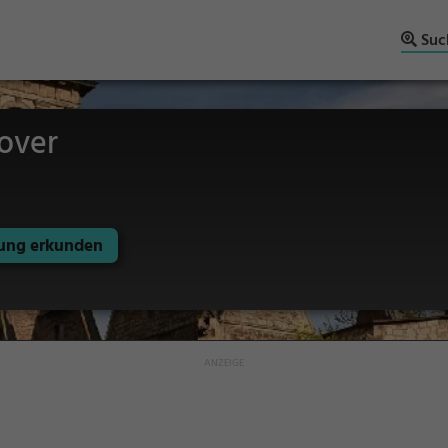
Suc
over
ng erkunden