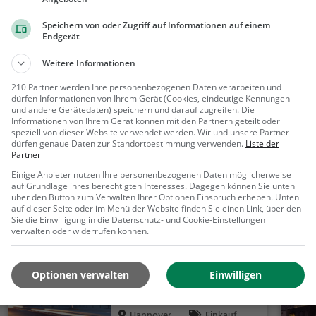
Speichern von oder Zugriff auf Informationen auf einem
Endgerät
Weitere Informationen
210 Partner werden Ihre personenbezogenen Daten verarbeiten und
dürfen Informationen von Ihrem Gerät (Cookies, eindeutige Kennungen
und andere Gerätedaten) speichern und darauf zugreifen. Die
Informationen von Ihrem Gerät können mit den Partnern geteilt oder
speziell von dieser Website verwendet werden. Wir und unsere Partner
200 m
dürfen genaue Daten zur Standortbestimmung verwenden.
Liste der
500 ft
Partner
Einige Anbieter nutzen Ihre personenbezogenen Daten möglicherweise
auf Grundlage ihres berechtigten Interesses. Dagegen können Sie unten
über den Button zum Verwalten Ihrer Optionen Einspruch erheben. Unten
auf dieser Seite oder im Menü der Website finden Sie einen Link, über den
Sie die Einwilligung in die Datenschutz- und Cookie-Einstellungen
Ähnliche Aktivitäten wie
Aegidienkirc
verwalten oder widerrufen können.
Markthalle Hannover
Optionen verwalten
Einwilligen
Markthalle in Hannover
Hannover
Einkaufe