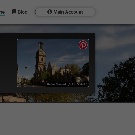
he
Blog
Mein Account
Bärbel Miemietz
/
CC BY-SA 4.0