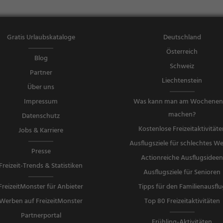
Gratis Urlaubskataloge
Deutschland
Österreich
Blog
Schweiz
Partner
Liechtenstein
Über uns
Impressum
Was kann man am Wochene
machen?
Datenschutz
Kostenlose Freizeitaktivitäte
Jobs & Karriere
Ausflugsziele für schlechtes We
Presse
Actionreiche Ausflugsidee
Freizeit-Trends & Statistiken
Ausflugsziele für Senioren
FreizeitMonster für Anbieter
Tipps für den Familienausflu
Werben auf FreizeitMonster
Top 80 Freizeitaktivitäten
Partnerportal
Frühling-Aktivitäten