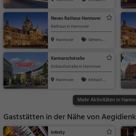
n & Shoppin
g, Märkte, Se
Neues Rathaus Hannover
henswürdigk
Rathaus in Hannover
eit
Hannover
Sehensw
ürdigkeit
Karmarschstraße
Einkaufsstraße in Hannover
Hannover
Einkaufe
n & Shoppin
g
Mehr Aktivitäten in Hanno
Gaststätten in der Nähe von
Aegidienk
Infinity