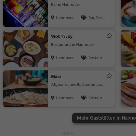
Bar in Hannover
Hannover
Bar, Bier,
Wein, Snacks
/ Getränke, C
Wok 'n Joy
ocktails
Restaurant in Hannover
Hannover
Restaura
nt, Abendess
en, Mittagess
Masa
en
Afghanisches Restaurant in
Hannover
Hannover
Restaura
nt, Afghanisc
h, Asiatisch,
Mehr Gaststätten in Hanno
Mittagessen,
Abendessen