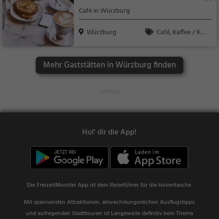
ch
Café in Würzburg
Würzburg
Café, Kaffee / Kuc
hen, Frühstück, Gebä
ck / Teigwaren
Mehr Gaststätten in Würzburg finden
Hol' dir die App!
Die FreizeitMonster App ist dein Reiseführer für die Hosentasche.
Mit spannenden Attraktionen, abwechslungsreichen Ausflugstipps
und aufregenden Stadttouren ist Langeweile definitiv kein Thema