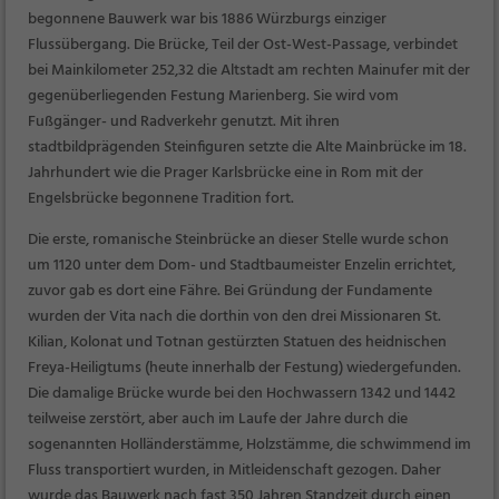
begonnene Bauwerk war bis 1886 Würzburgs einziger
Flussübergang. Die Brücke, Teil der Ost-West-Passage, verbindet
bei Mainkilometer 252,32 die Altstadt am rechten Mainufer mit der
gegenüberliegenden Festung Marienberg. Sie wird vom
Fußgänger- und Radverkehr genutzt. Mit ihren
stadtbildprägenden Steinfiguren setzte die Alte Mainbrücke im 18.
Jahrhundert wie die Prager Karlsbrücke eine in Rom mit der
Engelsbrücke begonnene Tradition fort.
Die erste, romanische Steinbrücke an dieser Stelle wurde schon
um 1120 unter dem Dom- und Stadtbaumeister Enzelin errichtet,
zuvor gab es dort eine Fähre. Bei Gründung der Fundamente
wurden der Vita nach die dorthin von den drei Missionaren St.
Kilian, Kolonat und Totnan gestürzten Statuen des heidnischen
Freya-Heiligtums (heute innerhalb der Festung) wiedergefunden.
Die damalige Brücke wurde bei den Hochwassern 1342 und 1442
teilweise zerstört, aber auch im Laufe der Jahre durch die
sogenannten Holländerstämme, Holzstämme, die schwimmend im
Fluss transportiert wurden, in Mitleidenschaft gezogen. Daher
wurde das Bauwerk nach fast 350 Jahren Standzeit durch einen