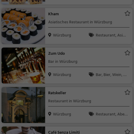
urant, Bier, Snacks /
Getränke, Deutsch, M
Kham
ittagessen, Regionalk
Asiatisches Restaurant in Würzburg
üche, Abendessen
Würzburg
Restaurant, Asiati
sch, Abendessen, Mit
tagessen, Vegetarisc
Zum Udo
h, Japanisch, Sushi, T
Bar in Würzburg
hailändisch, Curry
Würzburg
Bar, Bier, Wein, Sn
acks / Getränke
Ratskeller
Restaurant in Würzburg
Würzburg
Restaurant, Aben
dessen, Mittagessen,
Regionalküche, Deuts
Café Senza Limiti