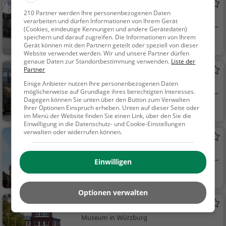
Rathaus Würzburg
210 Partner werden Ihre personenbezogenen Daten
Rathaus in Würzburg
verarbeiten und dürfen Informationen von Ihrem Gerät
(Cookies, eindeutige Kennungen und andere Gerätedaten)
speichern und darauf zugreifen. Die Informationen von Ihrem
Würzburg
Sehenswürdigkei
Gerät können mit den Partnern geteilt oder speziell von dieser
t
Website verwendet werden. Wir und unsere Partner dürfen
genaue Daten zur Standortbestimmung verwenden.
Liste der
Partner
Museum am Dom
Museum in Würzburg
Einige Anbieter nutzen Ihre personenbezogenen Daten
möglicherweise auf Grundlage ihres berechtigten Interesses.
Dagegen können Sie unten über den Button zum Verwalten
Würzburg
Kunst & Museen
Ihrer Optionen Einspruch erheben. Unten auf dieser Seite oder
im Menü der Website finden Sie einen Link, über den Sie die
Einwilligung in die Datenschutz- und Cookie-Einstellungen
verwalten oder widerrufen können.
Dom St. Kilian
Kathedrale / Dom in Würzburg
Einwilligen
Würzburg
Familie & Kinder,
Sehenswürdigkeit
Optionen verwalten
Museum für Franken
Museum in Würzburg