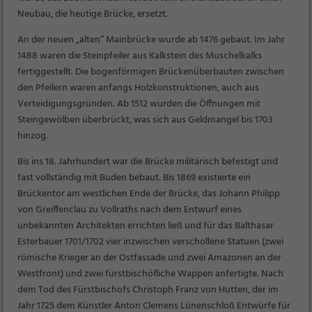
Neubau, die heutige Brücke, ersetzt.
An der neuen „alten“ Mainbrücke wurde ab 1476 gebaut. Im Jahr
1488 waren die Steinpfeiler aus Kalkstein des Muschelkalks
fertiggestellt. Die bogenförmigen Brückenüberbauten zwischen
den Pfeilern waren anfangs Holzkonstruktionen, auch aus
Verteidigungsgründen. Ab 1512 wurden die Öffnungen mit
Steingewölben überbrückt, was sich aus Geldmangel bis 1703
hinzog.
Bis ins 18. Jahrhundert war die Brücke militärisch befestigt und
fast vollständig mit Buden bebaut. Bis 1869 existierte ein
Brückentor am westlichen Ende der Brücke, das Johann Philipp
von Greiffenclau zu Vollraths nach dem Entwurf eines
unbekannten Architekten errichten ließ und für das Balthasar
Esterbauer 1701/1702 vier inzwischen verschollene Statuen (zwei
römische Krieger an der Ostfassade und zwei Amazonen an der
Westfront) und zwei fürstbischöfliche Wappen anfertigte. Nach
dem Tod des Fürstbischofs Christoph Franz von Hutten, der im
Jahr 1725 dem Künstler Anton Clemens Lünenschloß Entwürfe für