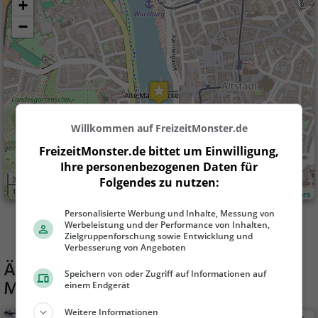
+
−
Willkommen auf FreizeitMonster.de
FreizeitMonster.de bittet um Einwilligung,
Ihre personenbezogenen Daten für
300 m
Folgendes zu nutzen:
1000 ft
Leaflet
| ©
OpenStreetMap contributors
Personalisierte Werbung und Inhalte, Messung von
Werbeleistung und der Performance von Inhalten,
Zielgruppenforschung sowie Entwicklung und
Verbesserung von Angeboten
Ähnliche Aktivitäten wie
Alte
Speichern von oder Zugriff auf Informationen auf
Mainbrücke
einem Endgerät
Weitere Informationen