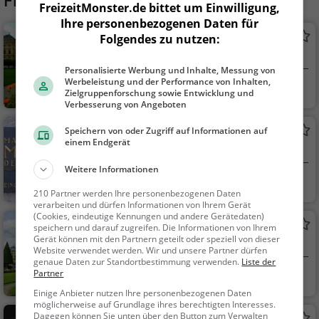
Frankoniabrunnen
FreizeitMonster.de bittet um Einwilligung,
Ihre personenbezogenen Daten für
Residenz Würzburg
Folgendes zu nutzen:
Adelssitz in Würzburg
Personalisierte Werbung und Inhalte, Messung von
Werbeleistung und der Performance von Inhalten,
Würzburg
Familie & Kinder,
Zielgruppenforschung sowie Entwicklung und
Sehenswürdigkeit
Verbesserung von Angeboten
Martin von Wagner Museum
Speichern von oder Zugriff auf Informationen auf
einem Endgerät
Museum in Würzburg
Weitere Informationen
Würzburg
Kunst & Museen
210 Partner werden Ihre personenbezogenen Daten
verarbeiten und dürfen Informationen von Ihrem Gerät
(Cookies, eindeutige Kennungen und andere Gerätedaten)
Hofgarten Würzburg
speichern und darauf zugreifen. Die Informationen von Ihrem
Gerät können mit den Partnern geteilt oder speziell von dieser
Park in Würzburg (Würzburg Altstadt)
Website verwendet werden. Wir und unsere Partner dürfen
genaue Daten zur Standortbestimmung verwenden.
Liste der
Partner
Würzburg
Familie & Kinder,
Natur
Einige Anbieter nutzen Ihre personenbezogenen Daten
möglicherweise auf Grundlage ihres berechtigten Interesses.
Dagegen können Sie unten über den Button zum Verwalten