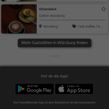
dessen, Mittagessen
Kiliansbäck
Café in Würzburg
Würzburg
Café, Kaffee / Kuc
hen, Gebäck / Teigwa
ren
Mehr Gaststätten in Würzburg finden
Hol' dir die App!
Die FreizeitMonster App ist dein Reiseführer für die Hosentasche.