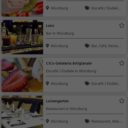
Würzburg
Eiscafé / Eisdiele,
Café, Eisdiele, Kaffee /
Kuchen, Frühstück, G
Lenz
ebäck / Teigwaren, S
Bar in Würzburg
nacks / Getränke
Würzburg
Bar, Café, Restaur
ant, Bier, Wein, Snack
s / Getränke, Kaffee /
CiCo Gelateria Artigianale
Kuchen, Frühstück, G
Eiscafé / Eisdiele in Würzburg
ebäck / Teigwaren, Br
unch, Abendessen, M
Würzburg
Eiscafé / Eisdiele,
ittagessen
Eisdiele
Luisengarten
Restaurant in Würzburg
Würzburg
Restaurant, Aben