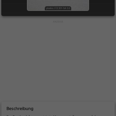
ykeiko
/
CC BY-SA 3.0
Beschreibung