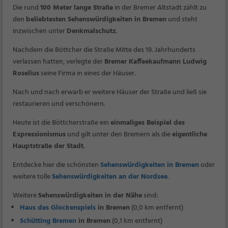
Die rund
100 Meter lange Straße
in der Bremer Altstadt zählt zu
den
beliebtesten Sehenswürdigkeiten in Bremen
und steht
inzwischen unter
Denkmalschutz
.
Nachdem die Böttcher die Straße Mitte des 19. Jahrhunderts
verlassen hatten, verlegte der
Bremer Kaffeekaufmann Ludwig
Roselius
seine Firma in eines der Häuser.
Nach und nach erwarb er weitere Häuser der Straße und ließ sie
restaurieren und verschönern.
Heute ist die Böttcherstraße ein
einmaliges Beispiel des
Expressionismus
und gilt unter den Bremern als die
eigentliche
Hauptstraße der Stadt
.
Entdecke hier die schönsten
Sehenswürdigkeiten in Bremen
oder
weitere tolle
Sehenswürdigkeiten an der Nordsee
.
Weitere
Sehenswürdigkeiten in der Nähe
sind:
Haus des Glockenspiels
in Bremen
(0,0 km entfernt)
Schütting Bremen
in Bremen
(0,1 km entfernt)