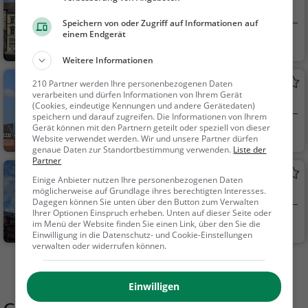
Sehenswürdigkeit in Bremen
Speichern von oder Zugriff auf Informationen auf
einem Endgerät
Bremen
Sehenswürdigkei
t
Weitere Informationen
St.-Martini-Kirche
210 Partner werden Ihre personenbezogenen Daten
verarbeiten und dürfen Informationen von Ihrem Gerät
Sehenswürdigkeit in Bremen
(Cookies, eindeutige Kennungen und andere Gerätedaten)
speichern und darauf zugreifen. Die Informationen von Ihrem
Gerät können mit den Partnern geteilt oder speziell von dieser
Bremen
Sehenswürdigkei
Website verwendet werden. Wir und unsere Partner dürfen
t
genaue Daten zur Standortbestimmung verwenden.
Liste der
Partner
Bremer Roland
Einige Anbieter nutzen Ihre personenbezogenen Daten
möglicherweise auf Grundlage ihres berechtigten Interesses.
Steinstatue mit Rüstung und Wappen in
Dagegen können Sie unten über den Button zum Verwalten
Bremen
Ihrer Optionen Einspruch erheben. Unten auf dieser Seite oder
Bremen
Familie & Kinder,
im Menü der Website finden Sie einen Link, über den Sie die
Einwilligung in die Datenschutz- und Cookie-Einstellungen
Sehenswürdigkeit
verwalten oder widerrufen können.
Mehr Aktivitäten in Bremen finden
Einwilligen