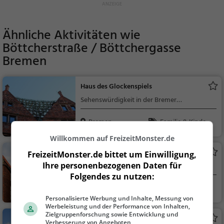
Ähnliche Aktivitäten wie
Böttcherstraße / Böttchergasse
Bremen
Haus des Glockenspiels
Sehenswürdigkeit in der Bremer
Böttcherstraße
Bremen
Familie & Kinder,
Sehenswürdigkeit
Willkommen auf FreizeitMonster.de
Atlantis
FreizeitMonster.de bittet um Einwilligung,
Ihre personenbezogenen Daten für
Kino in Bremen
Folgendes zu nutzen:
Bremen
Familie & Kinder,
Personalisierte Werbung und Inhalte, Messung von
Theater & Kino
Werbeleistung und der Performance von Inhalten,
Zielgruppenforschung sowie Entwicklung und
Schütting Bremen
Verbesserung von Angeboten