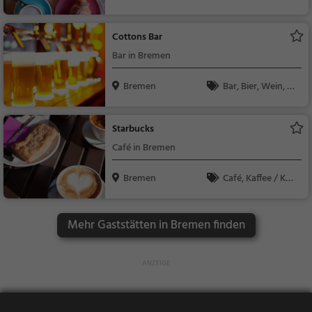
Kaffee / Kuchen, Früh
stück, Gebäck / Teig
Cottons Bar
waren, Abendessen,
Bar in Bremen
Mittagessen
Bremen
Bar, Bier, Wein, Sn
acks / Getränke
Starbucks
Café in Bremen
Bremen
Café, Kaffee / Kuc
hen, Frühstück, Gebä
ck / Teigwaren
Mehr Gaststätten in Bremen finden