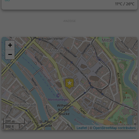
11°C / 26°C
+
−
200 m
500 ft
Leaflet
| ©
OpenStreetMap contributors