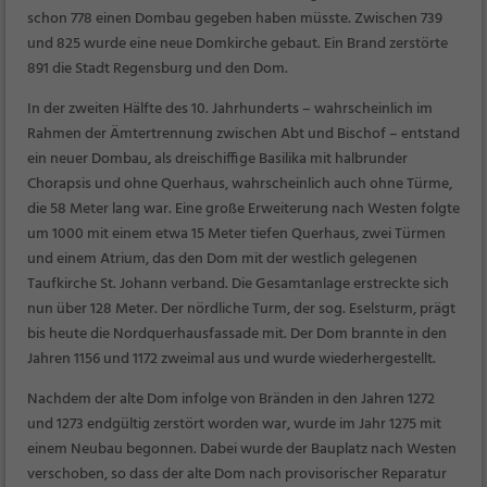
schon 778 einen Dombau gegeben haben müsste. Zwischen 739
und 825 wurde eine neue Domkirche gebaut. Ein Brand zerstörte
891 die Stadt Regensburg und den Dom.
In der zweiten Hälfte des 10. Jahrhunderts – wahrscheinlich im
Rahmen der Ämtertrennung zwischen Abt und Bischof – entstand
ein neuer Dombau, als dreischiffige Basilika mit halbrunder
Chorapsis und ohne Querhaus, wahrscheinlich auch ohne Türme,
die 58 Meter lang war. Eine große Erweiterung nach Westen folgte
um 1000 mit einem etwa 15 Meter tiefen Querhaus, zwei Türmen
und einem Atrium, das den Dom mit der westlich gelegenen
Taufkirche St. Johann verband. Die Gesamtanlage erstreckte sich
nun über 128 Meter. Der nördliche Turm, der sog. Eselsturm, prägt
bis heute die Nordquerhausfassade mit. Der Dom brannte in den
Jahren 1156 und 1172 zweimal aus und wurde wiederhergestellt.
Nachdem der alte Dom infolge von Bränden in den Jahren 1272
und 1273 endgültig zerstört worden war, wurde im Jahr 1275 mit
einem Neubau begonnen. Dabei wurde der Bauplatz nach Westen
verschoben, so dass der alte Dom nach provisorischer Reparatur