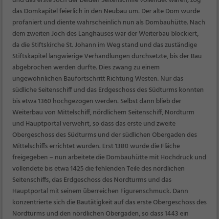
und das erste Joch der beiden Seitenschiffe vollendet waren, zog
das Domkapitel feierlich in den Neubau um. Der alte Dom wurde
profaniert und diente wahrscheinlich nun als Dombauhütte. Nach
dem zweiten Joch des Langhauses war der Weiterbau blockiert,
da die Stiftskirche St. Johann im Weg stand und das zuständige
Stiftskapitel langwierige Verhandlungen durchsetzte, bis der Bau
abgebrochen werden durfte. Dies zwang zu einem
ungewöhnlichen Baufortschritt Richtung Westen. Nur das
südliche Seitenschiff und das Erdgeschoss des Südturms konnten
bis etwa 1360 hochgezogen werden. Selbst dann blieb der
Weiterbau von Mittelschiff, nördlichem Seitenschiff, Nordturm
und Hauptportal verwehrt, so dass das erste und zweite
Obergeschoss des Südturms und der südlichen Obergaden des
Mittelschiffs errichtet wurden. Erst 1380 wurde die Fläche
freigegeben – nun arbeitete die Dombauhütte mit Hochdruck und
vollendete bis etwa 1425 die fehlenden Teile des nördlichen
Seitenschiffs, das Erdgeschoss des Nordturms und das
Hauptportal mit seinem überreichen Figurenschmuck. Dann
konzentrierte sich die Bautätigkeit auf das erste Obergeschoss des
Nordturms und den nördlichen Obergaden, so dass 1443 ein