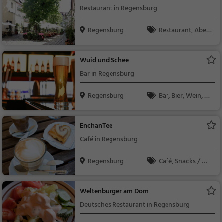
Restaurant in Regensburg
Regensburg
Restaurant, Aben
dessen, Mittagessen,
Bayerisch, Regionalk
Wuid und Schee
üche, Deutsch
Bar in Regensburg
Regensburg
Bar, Bier, Wein, Sn
acks / Getränke
EnchanTee
Café in Regensburg
Regensburg
Café, Snacks / Ge
tränke
Weltenburger am Dom
Deutsches Restaurant in Regensburg