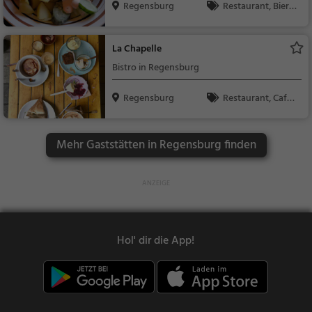
Regensburg
Restaurant, Bierg
arten, Bayerisch, Regi
onalküche, Deutsch,
La Chapelle
Mittagessen, Abende
Bistro in Regensburg
ssen, Bier, Snacks / G
etränke
Regensburg
Restaurant, Café,
Bistro, Snacks / Geträ
nke, Kaffee / Kuchen,
Mehr Gaststätten in Regensburg finden
Gebäck / Teigwaren,
Abendessen, Mittage
ssen
Hol' dir die App!