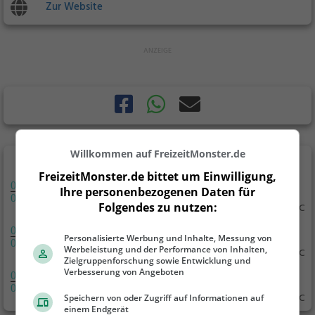
Zur Website
Willkommen auf FreizeitMonster.de
Regensburg
FreizeitMonster.de bittet um Einwilligung,
07
Freitag
Ihre personenbezogenen Daten für
08
Folgendes zu nutzen:
19°C / 30°C
08
Samstag
Personalisierte Werbung und Inhalte, Messung von
08
Werbeleistung und der Performance von Inhalten,
15°C / 29°C
Zielgruppenforschung sowie Entwicklung und
Verbesserung von Angeboten
09
Sonntag
08
16°C / 32°C
Speichern von oder Zugriff auf Informationen auf
einem Endgerät