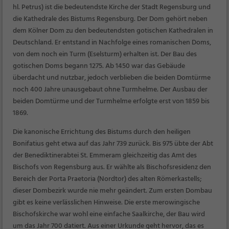
hl. Petrus) ist die bedeutendste Kirche der Stadt Regensburg und
die Kathedrale des Bistums Regensburg. Der Dom gehört neben
dem Kölner Dom zu den bedeutendsten gotischen Kathedralen in
Deutschland. Er entstand in Nachfolge eines romanischen Doms,
von dem noch ein Turm (Eselsturm) erhalten ist. Der Bau des
gotischen Doms begann 1275. Ab 1450 war das Gebäude
überdacht und nutzbar, jedoch verblieben die beiden Domtürme
noch 400 Jahre unausgebaut ohne Turmhelme. Der Ausbau der
beiden Domtürme und der Turmhelme erfolgte erst von 1859 bis
1869.
Die kanonische Errichtung des Bistums durch den heiligen
Bonifatius geht etwa auf das Jahr 739 zurück. Bis 975 übte der Abt
der Benediktinerabtei St. Emmeram gleichzeitig das Amt des
Bischofs von Regensburg aus. Er wählte als Bischofsresidenz den
Bereich der Porta Praetoria (Nordtor) des alten Römerkastells;
dieser Dombezirk wurde nie mehr geändert. Zum ersten Dombau
gibt es keine verlässlichen Hinweise. Die erste merowingische
Bischofskirche war wohl eine einfache Saalkirche, der Bau wird
um das Jahr 700 datiert. Aus einer Urkunde geht hervor, das es