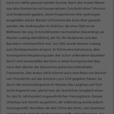
noch zur Hälfte genutzt werden konnte. Nach den ersten Plänen
war eine Domkirche mit konservativem Zuschnitt ohne Triforium
und Strebewerk geplant, deren Proportionen eher gedrungen
ausgefallen wären. Bereits 1276 konnte der erste Altar geweiht
werden, der Andreasaltar im Südchor. Ab etwa 1280 ist als
Bildhauer der sog. Erminoldmeister nachweisbar (neuerdings als
Meister Ludwig identifiziert), der für die Skulpturen und den
Baudekor verantwortlich war. Um 1295 wurde Meister Ludwig
zum Dombaumeister ernannt. Er führte eine behutsame, aber
konsequente Neuplanung über den schon vollendeten Bauteilen
durch und verwandelte den Dom in einen hochgotischen Bau
nach dem Muster der klassischen gotischen Kathedralen
Frankreichs. Den Anlass dafür könnte auch eine Reise von Bischof
Leo Thundorfer auf das Konzil in Lyon 1274 gegeben haben. Da
durch die Immunitätsgrenze im Westen das Langhaus auf fünf
Joche begrenzt war, plante man als räumlichen Ausgleich einen
für das 14. Jahrhundert ungewöhnlichen Vierungsturm. Dessen
Unterbau war bereits ausgeführt, die Vollendung wurde jedoch
zurückgestellt. Nachdem die drei Chöre des Doms, das Querhaus