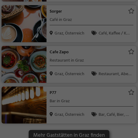
ck / Teigwaren
Sorger
Café in Graz
Graz, Österreich
Café, Kaffee / Kuc
hen, Frühstück, Gebä
ck / Teigwaren, Brun
Cafe Zapo
ch, Snacks / Getränk
Restaurant in Graz
e
Graz, Österreich
Restaurant, Aben
dessen, Mittagessen
P77
Bar in Graz
Graz, Österreich
Bar, Café, Bier, W
ein, Snacks / Getränk
e, Kaffee / Kuchen, Fr
Mehr Gaststätten in Graz finden
ühstück, Gebäck / Tei