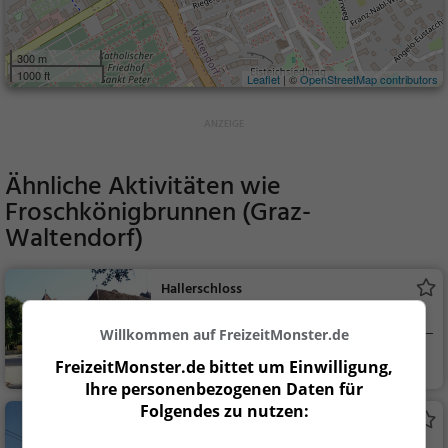
300 m
1000 ft
Leaflet
| ©
OpenStreetMap contributors
Ähnliche Aktivitäten wie
Froschkönigbrunnen (Graz-
Waltendorf)
Hallerschloss
Adelssitz in Graz
Willkommen auf FreizeitMonster.de
Graz, Österreich
Familie & Kinder,
FreizeitMonster.de bittet um Einwilligung,
Sehenswürdigkeit
Ihre personenbezogenen Daten für
Folgendes zu nutzen:
Heilandskirche