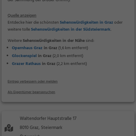
der Sammlung der Brüder Grimm).
Quelle anzeigen
Entdecke hier die schönsten
Sehenswürdigkeiten in Graz
oder
weitere tolle
Sehenswürdigkeiten in der Südsteiermark
.
Weitere
Sehenswürdigkeiten in der Nähe
sind:
Opernhaus Graz
in Graz
(1,6 km entfernt)
Glockenspiel
in Graz
(2,0 km entfernt)
Grazer Rathaus
in Graz
(2,2 km entfernt)
Eintrag verbessern oder melden
Als Eigentümer beanspruchen
Waltendorfer Hauptstraße 17
8010 Graz, Steiermark