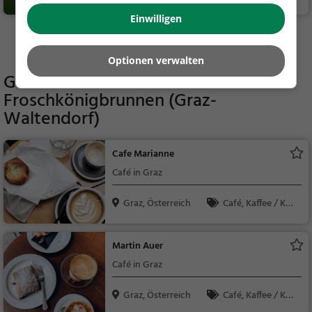
Natur
Einwilligen
Mehr Aktivitäten in Graz finden
Optionen verwalten
Gaststätten in der Nähe von
Froschkönigbrunnen (Graz-
Waltendorf)
Cafe Marianne
Café in Graz
Graz, Österreich
Café, Kaffee / Kuc
hen, Frühstück, Gebä
ck / Teigwaren
Martin Auer
Café in Graz
Graz, Österreich
Café, Kaffee / Kuc
hen, Frühstück, Gebä