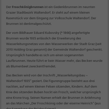
Der
Froschkönigbrunnen
ist ein Gedenkbrunnen im neunten
Grazer Stadtbezirk Waltendorf. Er steht auf einem kleinen
Rasenstück vor dem Eingang zur Volksschule Waltendorf. Der
Brunnen ist denkmalgeschützt.
Der vom Bildhauer Eduard Kubovsky (* 1866) angefertigte
Brunnen wurde 1935 anlässlich der Erweiterung des
Wasserleitungsnetzes von den Wasserwerken der Stadt Graz (seit
2010 Holding Graz genannt) der Gemeinde Waltendorf geschenkt.
Ursprünglich handelte es sich um einen sogenannten
Laufbrunnen. Heute führt er kein Wasser mehr, das Becken wurde
als Blumenbeet zweckentfremdet.
Das Becken wird von der Inschrift
„Wasserleitungsbau –
Waltendorf 1935“
geziert. Die Figurengruppe besteht aus drei
nackten, auf einem kleinen Felsen sitzenden, Kindern. Auf dem
Knie des sitzenden Buben hockt ein Frosch, welcher ursprünglich
eine Krone trug. Seinen Namen erhielt der Brunnen in Anlehnung
an das Märchen „Der Froschkönig oder der eiserne Heinrich“ (aus