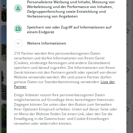
Kathedrale / Dom in Graz
Personalisierte Werbung und Inhalte, Messung von
Werbeleistung und der Performance von Inhalten,
Zielgruppenforschung sowie Entwicklung und
Graz, Österreich
Familie & Kinder,
Verbesserung von Angeboten
Sehenswürdigkeit
Speichern von oder Zugriff auf Informationen auf
Opernhaus Graz
einem Endgerät
Opernhaus in Graz
Weitere Informationen
Graz, Österreich
Kunst & Museen,
210 Partner werden Ihre personenbezogenen Daten
verarbeiten und dürfen Informationen von Ihrem Gerät
Sehenswürdigkeit
(Cookies, eindeutige Kennungen und andere Gerätedaten)
speichern und darauf zugreifen. Die Informationen von Ihrem
Terrasse
Gerät können mit den Partnern geteilt oder speziell von dieser
Website verwendet werden. Wir und unsere Partner dürfen
Aussichtspunkt in Graz
genaue Daten zur Standortbestimmung verwenden.
Liste der
Partner
Graz, Österreich
Aussichtspunkt, F
Einige Anbieter nutzen Ihre personenbezogenen Daten
amilie & Kinder, Natu
möglicherweise auf Grundlage ihres berechtigten Interesses.
Dagegen können Sie unten über den Button zum Verwalten
r
Stadtpark
Ihrer Optionen Einspruch erheben. Unten auf dieser Seite oder
im Menü der Website finden Sie einen Link, über den Sie die
Park in Graz (Innere Stadt)
Einwilligung in die Datenschutz- und Cookie-Einstellungen
verwalten oder widerrufen können.
Graz, Österreich
Familie & Kinder,